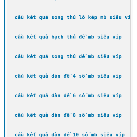
cầu kết quả song thủ lô kép mb siêu víp
cầu kết quả bạch thủ đề mb siêu víp
cầu kết quả song thủ đề mb siêu víp
cầu kết quả dàn đề 4 số mb siêu víp
cầu kết quả dàn đề 6 số mb siêu víp
cầu kết quả dàn đề 8 số mb siêu víp
cầu kết quả dàn đề 10 số mb siêu víp