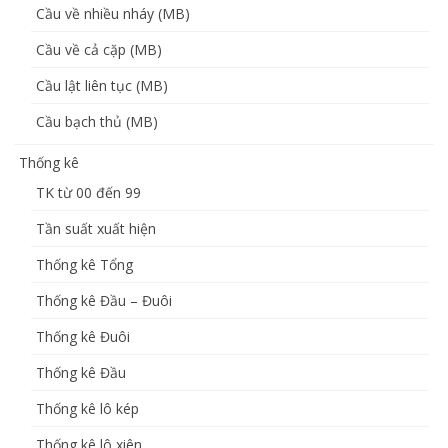
Cầu về nhiều nháy (MB)
Cầu về cả cặp (MB)
Cầu lật liên tục (MB)
Cầu bạch thủ (MB)
Thống kê
TK từ 00 đến 99
Tần suất xuất hiện
Thống kê Tổng
Thống kê Đầu – Đuôi
Thống kê Đuôi
Thống kê Đầu
Thống kê lô kép
Thống kê lô xiên