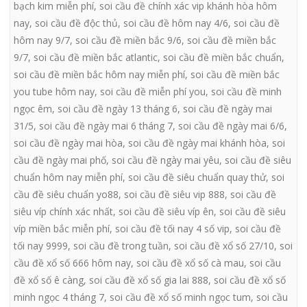
bạch kim miễn phí
,
soi cầu đề chính xác vip khánh hòa hôm
nay
,
soi cầu đề độc thủ
,
soi cầu đề hôm nay 4/6
,
soi cầu đề
hôm nay 9/7
,
soi cầu đề miền bắc 9/6
,
soi cầu đề miền bắc
9/7
,
soi cầu đề miền bắc atlantic
,
soi cầu đề miền bắc chuẩn
,
soi cầu đề miền bắc hôm nay miễn phí
,
soi cầu đề miền bắc
you tube hôm nay
,
soi cầu đề miễn phí you
,
soi cầu đề minh
ngọc êm
,
soi cầu đề ngày 13 tháng 6
,
soi cầu đề ngày mai
31/5
,
soi cầu đề ngày mai 6 tháng 7
,
soi cầu đề ngày mai 6/6
,
soi cầu đề ngày mai hòa
,
soi cầu đề ngày mai khánh hòa
,
soi
cầu đề ngày mai phố
,
soi cầu đề ngày mai yêu
,
soi cầu đề siêu
chuẩn hôm nay miễn phí
,
soi cầu đề siêu chuẩn quay thử
,
soi
cầu đề siêu chuẩn yo88
,
soi cầu đề siêu vip 888
,
soi cầu đề
siêu víp chính xác nhất
,
soi cầu đề siêu víp ên
,
soi cầu đề siêu
víp miền bắc miễn phí
,
soi cầu đề tối nay 4 số vip
,
soi cầu đề
tối nay 9999
,
soi cầu đề trong tuần
,
soi cầu đề xổ số 27/10
,
soi
cầu đề xổ số 666 hôm nay
,
soi cầu đề xổ số cà mau
,
soi cầu
đề xổ số ê càng
,
soi cầu đề xổ số gia lai 888
,
soi cầu đề xổ số
minh ngọc 4 tháng 7
,
soi cầu đề xổ số minh ngọc tum
,
soi cầu