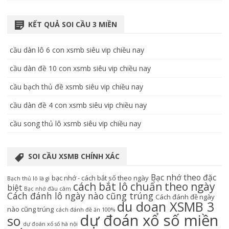
KẾT QUẢ SOI CẦU 3 MIỀN
cầu dàn lô 6 con xsmb siêu vip chiều nay
cầu dàn đề 10 con xsmb siêu vip chiều nay
cầu bạch thủ đề xsmb siêu vip chiều nay
cầu dàn đề 4 con xsmb siêu vip chiều nay
cầu song thủ lô xsmb siêu vip chiều nay
SOI CẦU XSMB CHÍNH XÁC
Bạc nhớ theo đặc
bạc nhớ - cách bắt số theo ngày
Bạch thủ lô là gì
cách bắt lô chuẩn theo ngày
biệt
Bạc nhớ đầu câm
Cách đánh lô ngày nào cũng trúng
Cách đánh đề ngày
du doan XSMB 3
nào cũng trúng
cách đánh đề ăn 100%
dự đoán xổ số miền
so
dự đoán xổ số hà nội