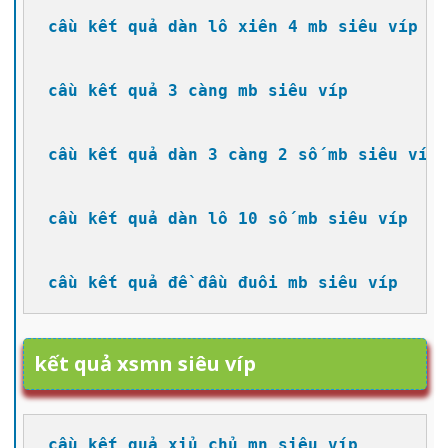
cầu kết quả dàn lô xiên 4 mb siêu víp
cầu kết quả 3 càng mb siêu víp
cầu kết quả dàn 3 càng 2 số mb siêu víp
cầu kết quả dàn lô 10 số mb siêu víp
cầu kết quả đề đầu đuôi mb siêu víp
kết quả xsmn siêu víp
cầu kết quả xỉu chủ mn siêu víp