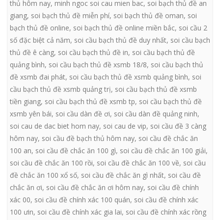
thủ hôm nay
,
minh ngoc soi cau mien bac
,
soi bạch thủ đề an
giang
,
soi bạch thủ đề miễn phí
,
soi bạch thủ đề oman
,
soi
bạch thủ đề online
,
soi bạch thủ đề online miền bắc
,
soi cầu 2
số đặc biệt cả năm
,
soi cầu bạch thủ đề duy nhất
,
soi cầu bạch
thủ đề ê càng
,
soi cầu bạch thủ đề in
,
soi cầu bạch thủ đề
quảng bình
,
soi cầu bạch thủ đề xsmb 18/8
,
soi cầu bạch thủ
đề xsmb đai phát
,
soi cầu bạch thủ đề xsmb quảng bình
,
soi
cầu bạch thủ đề xsmb quảng trị
,
soi cầu bạch thủ đề xsmb
tiền giang
,
soi cầu bạch thủ đề xsmb tp
,
soi cầu bạch thủ đề
xsmb yên bái
,
soi cầu dàn đề ơi
,
soi cầu dàn đề quảng ninh
,
soi cau de dac biet hom nay
,
soi cau de vip
,
soi cầu đề 3 càng
hôm nay
,
soi cầu đề bạch thủ hôm nay
,
soi cầu đề chắc ăn
100 an
,
soi cầu đề chắc ăn 100 gì
,
soi cầu đề chắc ăn 100 giải
,
soi cầu đề chắc ăn 100 rồi
,
soi cầu đề chắc ăn 100 về
,
soi cầu
đề chắc ăn 100 xổ số
,
soi cầu đề chắc ăn gì nhất
,
soi cầu đề
chắc ăn ơi
,
soi cầu đề chắc ăn ơi hôm nay
,
soi cầu đề chính
xác 00
,
soi cầu đề chính xác 100 quán
,
soi cầu đề chính xác
100 ưin
,
soi cầu đề chính xác gia lai
,
soi cầu đề chính xác rồng