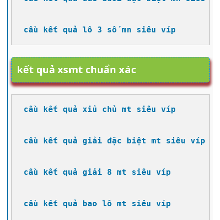
cầu kết quả lô 3 số mn siêu víp
kết quả xsmt chuẩn xác
cầu kết quả xỉu chủ mt siêu víp
cầu kết quả giải đặc biệt mt siêu víp
cầu kết quả giải 8 mt siêu víp
cầu kết quả bao lô mt siêu víp