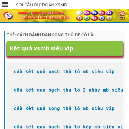
SOI CẦU DỰ ĐOÁN XSMB
Skip
to
content
THẺ:
CÁCH ĐÁNH DÀN SONG THỦ ĐỀ CÓ LÃI
kết quả xsmb siêu vip
 cầu kết quả bạch thủ lô mb siêu víp
cầu kết quả bạch thủ lô 2 nháy mb siêu v
cầu kết quả song thủ lô mb siêu víp
cầu kết quả bạch thủ lô kép mb siêu víp