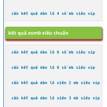
cầu kết quả dàn lô 4 số mb siêu víp
kết quả xsmb siêu chuẩn
cầu kết quả dàn lô 6 số mb siêu víp
cầu kết quả dàn lô 8 số mb siêu víp
cầu kết quả dàn lô xiên 2 mb siêu víp
cầu kết quả dàn lô xiên 3 mb siêu víp