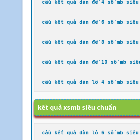
cầu kết quả dàn đề 4 số mb siêu
cầu kết quả dàn đề 6 số mb siêu
cầu kết quả dàn đề 8 số mb siêu
cầu kết quả dàn đề 10 số mb siê
cầu kết quả dàn lô 4 số mb siêu
kết quả xsmb siêu chuẩn
cầu kết quả dàn lô 6 số mb siêu