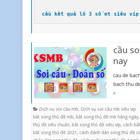
cầu kết quả lô 3 số mt siêu víp
cầu so
nay
cau de bach
bach thu de
»
Dịch vụ soi cầu mb
,
Dịch vụ soi cầu mb siêu vip
bắt song thủ đề mb
,
bắt song thủ đề mb hàng ngày
thủ đề siêu chuẩn
,
bắt song thủ đề siêu víp
,
cách bắ
bắt song thủ đề 2021
,
cách đánh dàn song thủ đề có