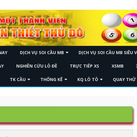
Skip
NAY
DỊCH VỤ SOI CẦU MB
DỊCH VỤ SOI CẦU MB SIÊU V
to
content
AY
NGHIÊN CỨU LÔ ĐỀ
CẦU BẠCH THỦ LÔ 2 NHÁY VÍP
TRỰC TIẾP XS
CẦU DÀN LÔ 8 CON XSMB SIÊU
XSMB
XSMB SIÊU VIP CHIỀU NAY
VIP CHIỀU NAY
TK CẦU
THỐNG KÊ
KQ LÔ TÔ
QUAY THỬ
CẦU BA CÀNG VÍP XSMB SIÊU
CẦU ĐỀ ĐẦU ĐUÔI XSMB SIÊU
CẦU VỀ NHIỀU NHÁY (MB)
VIP CHIỀU NAY
TK TỪ 00 ĐẾN 99
BẢNG LOTO MT
VIP CHIỀU NAY
QUAY THỬ VI
N 123
CẦU VỀ CẢ CẶP (MB)
CẦU BẠCH THỦ ĐỀ XSMB SIÊU
TẦN SUẤT XUẤT HIỆN
BẢNG LOTO MN
CẦU LÔ XIÊN 2 XSMB SIÊU VIP
QUAY THỬ X
VIP CHIỀU NAY
CHIỀU NAY
N 6×36
CẦU LẬT LIÊN TỤC (MB)
THỐNG KÊ TỔNG
BẢNG LOTO MB
QUAY THỬ X
CẦU BẠCH THỦ LÔ KÉP XSMB
CẦU LÔ XIÊN 3 XSMB SIÊU VIP
CẦU BẠCH THỦ (MB)
THỐNG KÊ ĐẦU – ĐUÔI
QUAY THỬ X
SIÊU VIP CHIỀU NAY
CHIỀU NAY