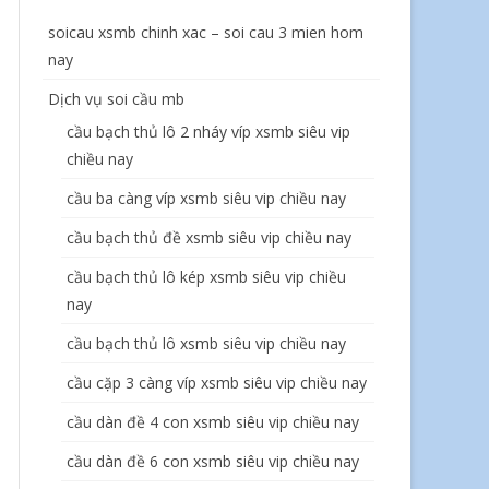
soicau xsmb chinh xac – soi cau 3 mien hom
nay
Dịch vụ soi cầu mb
cầu bạch thủ lô 2 nháy víp xsmb siêu vip
chiều nay
cầu ba càng víp xsmb siêu vip chiều nay
cầu bạch thủ đề xsmb siêu vip chiều nay
cầu bạch thủ lô kép xsmb siêu vip chiều
nay
cầu bạch thủ lô xsmb siêu vip chiều nay
cầu cặp 3 càng víp xsmb siêu vip chiều nay
cầu dàn đề 4 con xsmb siêu vip chiều nay
cầu dàn đề 6 con xsmb siêu vip chiều nay