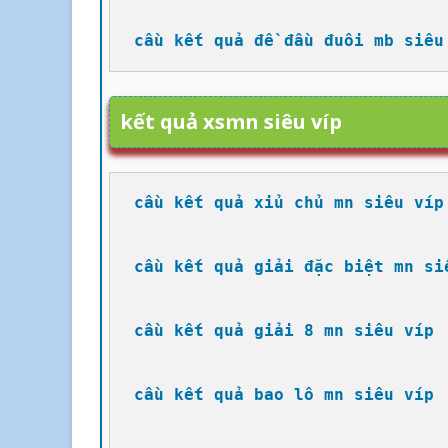
cầu kết quả đề đầu đuôi mb siêu
kết quả xsmn siêu víp
cầu kết quả xỉu chủ mn siêu víp
cầu kết quả giải đặc biệt mn si
cầu kết quả giải 8 mn siêu víp
cầu kết quả bao lô mn siêu víp