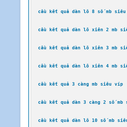
cầu kết quả dàn lô 8 số mb siêu
cầu kết quả dàn lô xiên 2 mb si
cầu kết quả dàn lô xiên 3 mb si
cầu kết quả dàn lô xiên 4 mb si
cầu kết quả 3 càng mb siêu víp
cầu kết quả dàn 3 càng 2 số mb 
cầu kết quả dàn lô 10 số mb siê