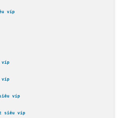
êu víp
 víp
 víp
siêu víp
t siêu víp