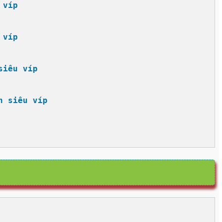
 víp
 víp
siêu víp
n siêu víp