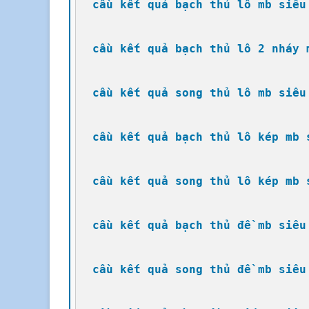
CẦU GIẢI TÁM XSMN SIÊU VIP
 cầu kết quả bạch thủ lô mb siêu
XỔ SỐ VIETLOTT
CHIỀU NAY
THỐNG KÊ
CẦU LÔ 3 SỐ XSMN SIÊU VIP
cầu kết quả bạch thủ lô 2 nháy 
CHIỀU NAY
CẦU SỚ ĐẦU ĐUÔI GIẢI 8 XSMN
cầu kết quả song thủ lô mb siêu
SIÊU VIP CHIỀU NAY
CẦU SỚ ĐẦU ĐUÔI GIẢI ĐẶC
cầu kết quả bạch thủ lô kép mb 
BIỆT XSMN SIÊU VIP CHIỀU NAY
CẦU SONG THỦ LÔ XSMN SIÊU
cầu kết quả song thủ lô kép mb 
VIP CHIỀU NAY
CẦU XÍU CHỦ XSMN SIÊU VIP
cầu kết quả bạch thủ đề mb siêu
CHIỀU NAY
cầu kết quả song thủ đề mb siêu