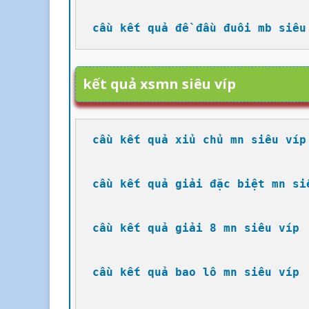
cầu kết quả đề đầu đuôi mb siêu
kết quả xsmn siêu víp
cầu kết quả xỉu chủ mn siêu víp
cầu kết quả giải đặc biệt mn si
cầu kết quả giải 8 mn siêu víp
cầu kết quả bao lô mn siêu víp