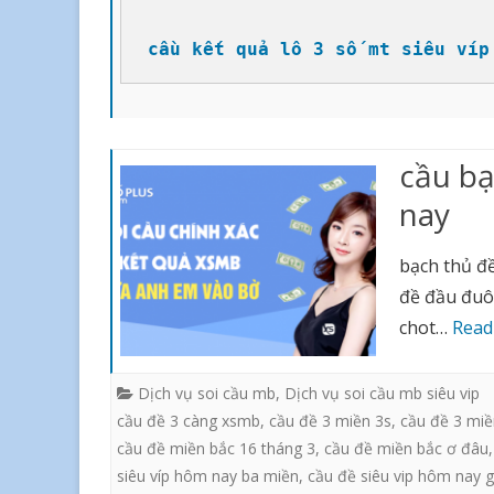
cầu kết quả lô 3 số mt siêu víp
cầu bạ
nay
bạch thủ đề
đề đầu đuôi
chot…
Read
Dịch vụ soi cầu mb
,
Dịch vụ soi cầu mb siêu vip
cầu đề 3 càng xsmb
,
cầu đề 3 miền 3s
,
cầu đề 3 miề
cầu đề miền bắc 16 tháng 3
,
cầu đề miền bắc ơ đâu
siêu víp hôm nay ba miền
,
cầu đề siêu vip hôm nay g