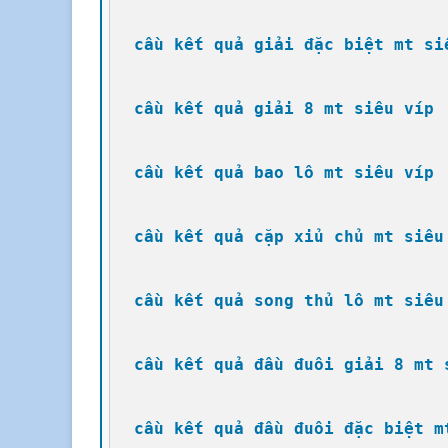
cầu kết quả giải đặc biệt mt si
cầu kết quả giải 8 mt siêu víp
cầu kết quả bao lô mt siêu víp
cầu kết quả cặp xỉu chủ mt siêu
cầu kết quả song thủ lô mt siêu
cầu kết quả đầu đuôi giải 8 mt 
cầu kết quả đầu đuôi đặc biệt m