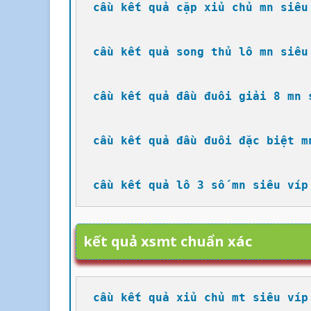
cầu kết quả cặp xỉu chủ mn siêu
cầu kết quả song thủ lô mn siêu
cầu kết quả đầu đuôi giải 8 mn 
cầu kết quả đầu đuôi đặc biệt m
cầu kết quả lô 3 số mn siêu víp
kết quả xsmt chuẩn xác
cầu kết quả xỉu chủ mt siêu víp