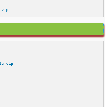
 víp
êu víp