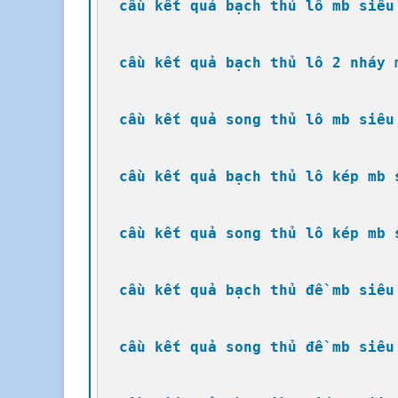
CẦU GIẢI TÁM XSMN SIÊU VIP
 cầu kết quả bạch thủ lô mb siêu
XỔ SỐ VIETLOTT
CHIỀU NAY
THỐNG KÊ
CẦU LÔ 3 SỐ XSMN SIÊU VIP
cầu kết quả bạch thủ lô 2 nháy 
CHIỀU NAY
CẦU SỚ ĐẦU ĐUÔI GIẢI 8 XSMN
cầu kết quả song thủ lô mb siêu
SIÊU VIP CHIỀU NAY
CẦU SỚ ĐẦU ĐUÔI GIẢI ĐẶC
cầu kết quả bạch thủ lô kép mb 
BIỆT XSMN SIÊU VIP CHIỀU NAY
CẦU SONG THỦ LÔ XSMN SIÊU
cầu kết quả song thủ lô kép mb 
VIP CHIỀU NAY
CẦU XÍU CHỦ XSMN SIÊU VIP
cầu kết quả bạch thủ đề mb siêu
CHIỀU NAY
cầu kết quả song thủ đề mb siêu