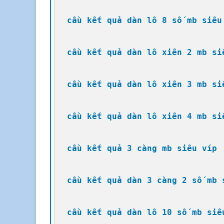
cầu kết quả dàn lô 8 số mb siêu
cầu kết quả dàn lô xiên 2 mb si
cầu kết quả dàn lô xiên 3 mb si
cầu kết quả dàn lô xiên 4 mb si
cầu kết quả 3 càng mb siêu víp
cầu kết quả dàn 3 càng 2 số mb 
cầu kết quả dàn lô 10 số mb siê