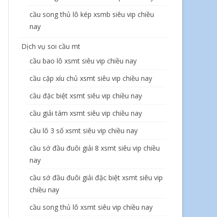
cầu song thủ lô kép xsmb siêu vip chiều
nay
Dịch vụ soi cầu mt
cầu bao lô xsmt siêu vip chiều nay
cầu cặp xíu chủ xsmt siêu vip chiều nay
cầu đặc biệt xsmt siêu vip chiều nay
cầu giải tám xsmt siêu vip chiều nay
cầu lô 3 số xsmt siêu vip chiều nay
cầu sớ đầu đuôi giải 8 xsmt siêu vip chiều
nay
cầu sớ đầu đuôi giải đặc biệt xsmt siêu vip
chiều nay
cầu song thủ lô xsmt siêu vip chiều nay