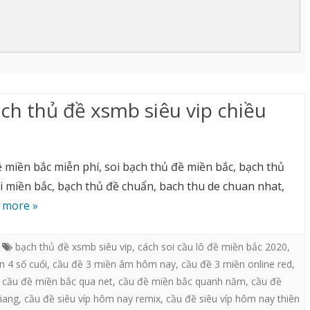
ch thủ đề xsmb siêu vip chiều
 miền bắc miễn phí, soi bạch thủ đề miền bắc, bạch thủ
 miền bắc, bạch thủ đề chuẩn, bach thu de chuan nhat,
 more »
bạch thủ đề xsmb siêu vip
,
cách soi cầu lô đề miền bắc 2020
,
n 4 số cuối
,
cầu đề 3 miền âm hôm nay
,
cầu đề 3 miền online red
,
,
cầu đề miền bắc qua net
,
cầu đề miền bắc quanh năm
,
cầu đề
iang
,
cầu đề siêu víp hôm nay remix
,
cầu đề siêu víp hôm nay thiên