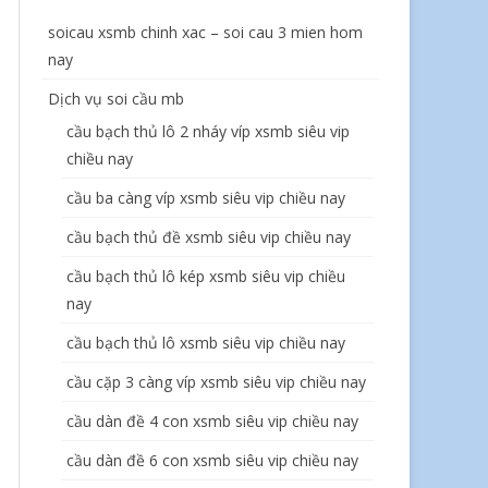
soicau xsmb chinh xac – soi cau 3 mien hom
nay
Dịch vụ soi cầu mb
cầu bạch thủ lô 2 nháy víp xsmb siêu vip
chiều nay
cầu ba càng víp xsmb siêu vip chiều nay
cầu bạch thủ đề xsmb siêu vip chiều nay
cầu bạch thủ lô kép xsmb siêu vip chiều
nay
cầu bạch thủ lô xsmb siêu vip chiều nay
cầu cặp 3 càng víp xsmb siêu vip chiều nay
cầu dàn đề 4 con xsmb siêu vip chiều nay
cầu dàn đề 6 con xsmb siêu vip chiều nay