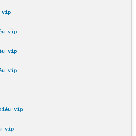
 víp
êu víp
êu víp
êu víp
siêu víp
u víp