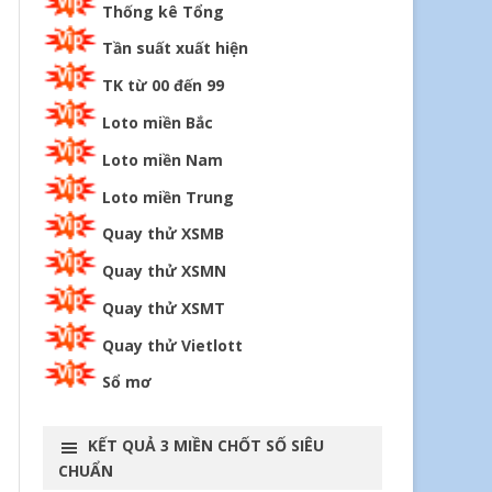
Thống kê Tổng
Tần suất xuất hiện
TK từ 00 đến 99
Loto miền Bắc
Loto miền Nam
Loto miền Trung
Quay thử XSMB
Quay thử XSMN
Quay thử XSMT
Quay thử Vietlott
Sổ mơ
KẾT QUẢ 3 MIỀN CHỐT SỐ SIÊU
CHUẨN