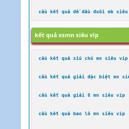
cầu kết quả đề đầu đuôi mb siêu
kết quả xsmn siêu víp
cầu kết quả xỉu chủ mn siêu víp
cầu kết quả giải đặc biệt mn si
cầu kết quả giải 8 mn siêu víp
cầu kết quả bao lô mn siêu víp