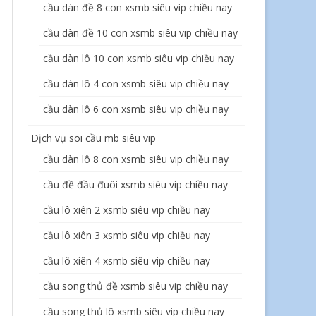
cầu dàn đề 8 con xsmb siêu vip chiều nay
cầu dàn đề 10 con xsmb siêu vip chiều nay
cầu dàn lô 10 con xsmb siêu vip chiều nay
cầu dàn lô 4 con xsmb siêu vip chiều nay
cầu dàn lô 6 con xsmb siêu vip chiều nay
Dịch vụ soi cầu mb siêu vip
cầu dàn lô 8 con xsmb siêu vip chiều nay
cầu đề đầu đuôi xsmb siêu vip chiều nay
cầu lô xiên 2 xsmb siêu vip chiều nay
cầu lô xiên 3 xsmb siêu vip chiều nay
cầu lô xiên 4 xsmb siêu vip chiều nay
cầu song thủ đề xsmb siêu vip chiều nay
cầu song thủ lô xsmb siêu vip chiều nay