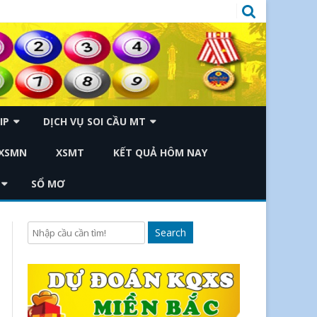
IP
DỊCH VỤ SOI CẦU MT
XSMN
CẦU BAO LÔ XSMT SIÊU VIP
XSMT
KẾT QUẢ HÔM NAY
CHIỀU NAY
SỔ MƠ
CẦU CẶP XÍU CHỦ XSMT SIÊU
ETLOTT
VIP CHIỀU NAY
Search
SMT
CẦU ĐẶC BIỆT XSMT SIÊU VIP
CHIỀU NAY
SMN
CẦU GIẢI TÁM XSMT SIÊU VIP
SMB
CHIỀU NAY