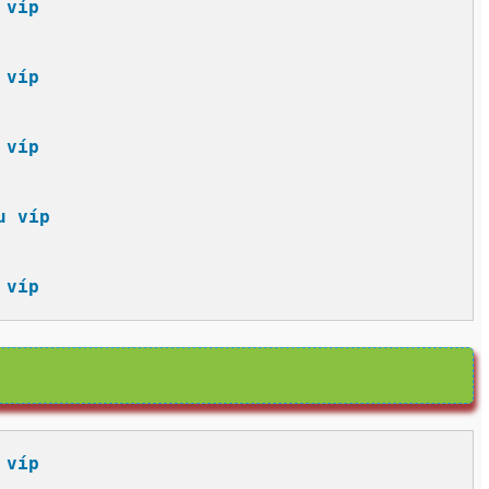
 víp
CẦU DÀN LÔ 4 CON XSMB SIÊU
VIP CHIỀU NAY
 víp
CẦU DÀN LÔ 6 CON XSMB SIÊU
VIP CHIỀU NAY
 víp
u víp
 víp
 víp