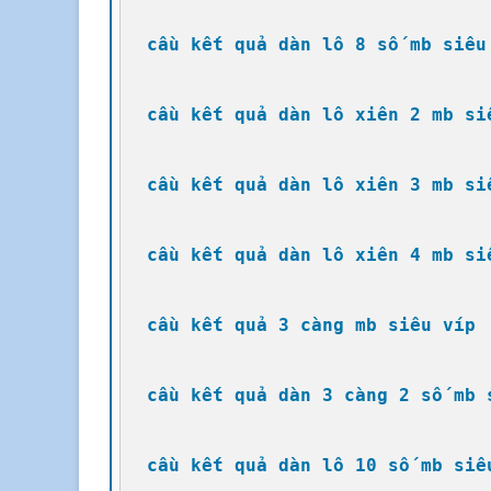
cầu kết quả dàn lô 8 số mb siêu
cầu kết quả dàn lô xiên 2 mb si
cầu kết quả dàn lô xiên 3 mb si
cầu kết quả dàn lô xiên 4 mb si
cầu kết quả 3 càng mb siêu víp
cầu kết quả dàn 3 càng 2 số mb 
cầu kết quả dàn lô 10 số mb siê