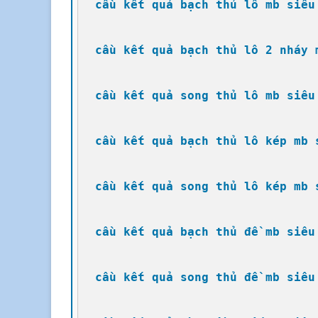
CẦU GIẢI TÁM XSMN SIÊU VIP
 cầu kết quả bạch thủ lô mb siêu
XỔ SỐ VIETLOTT
CHIỀU NAY
THỐNG KÊ
CẦU LÔ 3 SỐ XSMN SIÊU VIP
cầu kết quả bạch thủ lô 2 nháy 
CHIỀU NAY
CẦU SỚ ĐẦU ĐUÔI GIẢI 8 XSMN
cầu kết quả song thủ lô mb siêu
SIÊU VIP CHIỀU NAY
CẦU SỚ ĐẦU ĐUÔI GIẢI ĐẶC
cầu kết quả bạch thủ lô kép mb 
BIỆT XSMN SIÊU VIP CHIỀU NAY
CẦU SONG THỦ LÔ XSMN SIÊU
cầu kết quả song thủ lô kép mb 
VIP CHIỀU NAY
CẦU XÍU CHỦ XSMN SIÊU VIP
cầu kết quả bạch thủ đề mb siêu
CHIỀU NAY
cầu kết quả song thủ đề mb siêu