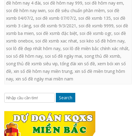
đề hôm nay 4 đài
,
soi đề hôm nay 999
,
soi đề hôm nay em
,
soi đề hôm nay iwin
,
soi đề siêu chuẩn phần mềm
,
soi đề
xsmb 04/07/2
,
soi đề xsmb 07/07/2
,
soi đề xsmb 135
,
soi đề
xsmb 3 càng
,
soi đề xsmb 9/3/2021
,
soi đề xsmb 9999
,
soi đề
xsmb ba mien
,
soi đề xsmb đặc biệt
,
soi đề xsmb ogr
,
soi đề
xsmb onebox
,
soi đề xsmb xac nhat
,
soi kèo số đề hôm nay
,
soi lô đề đẹp nhất hôm nay
,
soi lô đề miền bắc chính xác nhất
,
soi số đề hôm nay
,
soi số đề ngày mai
,
song thủ đề xsmb
,
song thủ đề xsmb siêu vip
,
tổng đài xin số đề
,
xem bói xin số
đề
,
xin số đề hôm nay miền trung
,
xin số đề miền trung hôm
nay
,
xin số đề ngày mai miền nam
Search