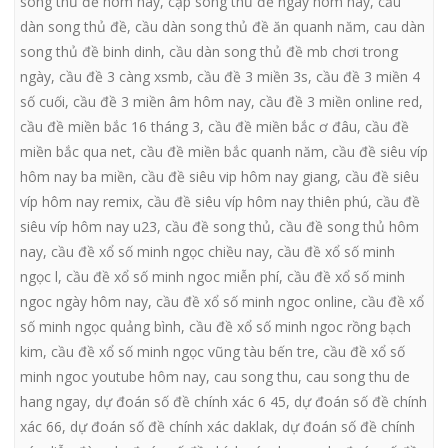
song thủ đề hom nay
,
cặp song thủ đề ngày hôm nay
,
cầu
dàn song thủ đề
,
cầu dàn song thủ đề ăn quanh năm
,
cau dàn
song thủ đề binh dinh
,
cầu dàn song thủ đề mb chơi trong
ngày
,
cầu đề 3 càng xsmb
,
cầu đề 3 miền 3s
,
cầu đề 3 miền 4
số cuối
,
cầu đề 3 miền âm hôm nay
,
cầu đề 3 miền online red
,
cầu đề miền bắc 16 tháng 3
,
cầu đề miền bắc ơ đâu
,
cầu đề
miền bắc qua net
,
cầu đề miền bắc quanh năm
,
cầu đề siêu víp
hôm nay ba miền
,
cầu đề siêu vip hôm nay giang
,
cầu đề siêu
víp hôm nay remix
,
cầu đề siêu víp hôm nay thiên phú
,
cầu đề
siêu víp hôm nay u23
,
cầu đề song thủ
,
cầu đề song thủ hôm
nay
,
cầu đề xổ số minh ngọc chiều nay
,
cầu đề xổ số minh
ngọc l
,
cầu đề xổ số minh ngoc miễn phí
,
cầu đề xổ số minh
ngoc ngày hôm nay
,
cầu đề xổ số minh ngoc online
,
cầu đề xổ
số minh ngọc quảng bình
,
cầu đề xổ số minh ngoc rồng bạch
kim
,
cầu đề xổ số minh ngọc vũng tàu bến tre
,
cầu đề xổ số
minh ngoc youtube hôm nay
,
cau song thu
,
cau song thu de
hang ngay
,
dự đoán số đề chính xác 6 45
,
dự đoán số đề chính
xác 66
,
dự đoán số đề chính xác daklak
,
dự đoán số đề chính