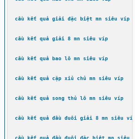
cầu kết quả giải đặc biệt mn siêu víp
cầu kết quả giải 8 mn siêu víp
cầu kết quả bao lô mn siêu víp
cầu kết quả cặp xỉu chủ mn siêu víp
cầu kết quả song thủ lô mn siêu víp
cầu kết quả đầu đuôi giải 8 mn siêu víp
cầu kết quả đầu đuôi đặc biệt mn siêu ví