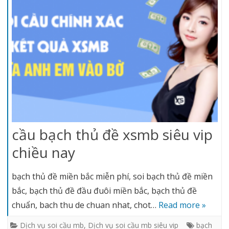
cầu bạch thủ đề xsmb siêu vip
chiều nay
bạch thủ đề miền bắc miễn phí, soi bạch thủ đề miền
bắc, bạch thủ đề đầu đuôi miền bắc, bạch thủ đề
chuẩn, bach thu de chuan nhat, chot…
Read more »
Dịch vụ soi cầu mb
,
Dịch vụ soi cầu mb siêu vip
bạch