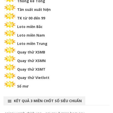
Thống kê Tổng
Tần suất xuất hiện
TK từ 00 đến 99
Loto miền Bắc
Loto miền Nam
Loto miền Trung
Quay thử XSMB
Quay thử XSMN
Quay thử XSMT
Quay thử Vietlott
Sổ mơ
KẾT QUẢ 3 MIỀN CHỐT SỐ SIÊU CHUẨN