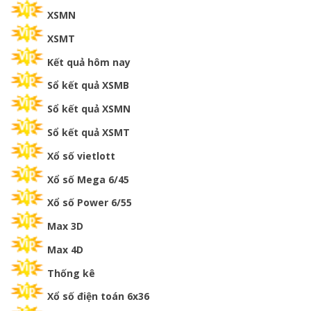
XSMN
XSMT
Kết quả hôm nay
Sổ kết quả XSMB
Sổ kết quả XSMN
Sổ kết quả XSMT
Xổ số vietlott
Xổ số Mega 6/45
Xổ số Power 6/55
Max 3D
Max 4D
Thống kê
Xổ số điện toán 6x36