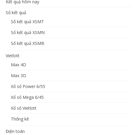
Kết quả hôm nay
Sổ kết quả
Sổ kết quả XSMT
Sổ kết quả XSMN
Sổ kết quả XSMB
Vietlott
Max 4D
Max 3D
Xổ số Power 6/55
Xổ số Mega 6/45
Xổ số Vietlott
Thống kê
Điện toán