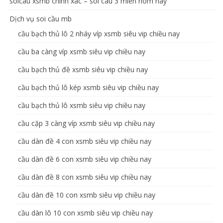
soicau xsmb chinh xac – soi cau 3 mien hom nay
Dịch vụ soi cầu mb
cầu bạch thủ lô 2 nháy víp xsmb siêu vip chiều nay
cầu ba càng víp xsmb siêu vip chiều nay
cầu bạch thủ đề xsmb siêu vip chiều nay
cầu bạch thủ lô kép xsmb siêu vip chiều nay
cầu bạch thủ lô xsmb siêu vip chiều nay
cầu cặp 3 càng víp xsmb siêu vip chiều nay
cầu dàn đề 4 con xsmb siêu vip chiều nay
cầu dàn đề 6 con xsmb siêu vip chiều nay
cầu dàn đề 8 con xsmb siêu vip chiều nay
cầu dàn đề 10 con xsmb siêu vip chiều nay
cầu dàn lô 10 con xsmb siêu vip chiều nay