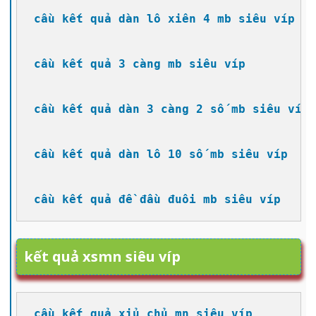
cầu kết quả dàn lô xiên 4 mb siêu víp
cầu kết quả 3 càng mb siêu víp
cầu kết quả dàn 3 càng 2 số mb siêu víp
cầu kết quả dàn lô 10 số mb siêu víp
cầu kết quả đề đầu đuôi mb siêu víp
kết quả xsmn siêu víp
cầu kết quả xỉu chủ mn siêu víp