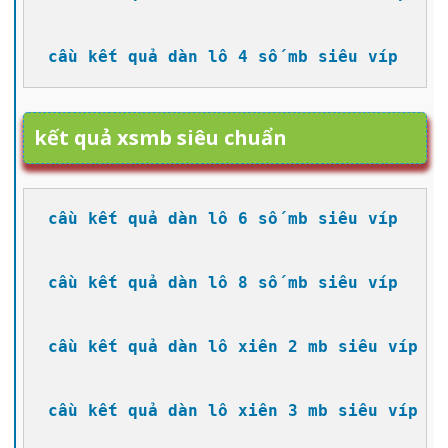
cầu kết quả dàn lô 4 số mb siêu víp
kết quả xsmb siêu chuẩn
cầu kết quả dàn lô 6 số mb siêu víp
cầu kết quả dàn lô 8 số mb siêu víp
cầu kết quả dàn lô xiên 2 mb siêu víp
cầu kết quả dàn lô xiên 3 mb siêu víp