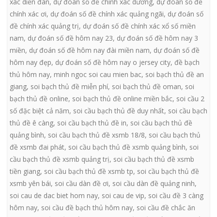
xác diễn đàn
,
dự đoán số đề chính xác dương
,
dự đoán số đề
chính xác ơi
,
dự đoán số đề chính xác quảng ngãi
,
dự đoán số
đề chính xác quảng trị
,
dự đoán số đề chính xác xổ số miền
nam
,
dự đoán số đề hôm nay 23
,
dự đoán số đề hôm nay 3
miền
,
dự đoán số đề hôm nay đài miền nam
,
dự đoán số đề
hôm nay đẹp
,
dự đoán số đề hôm nay o jersey city
,
đề bạch
thủ hôm nay
,
minh ngoc soi cau mien bac
,
soi bạch thủ đề an
giang
,
soi bạch thủ đề miễn phí
,
soi bạch thủ đề oman
,
soi
bạch thủ đề online
,
soi bạch thủ đề online miền bắc
,
soi cầu 2
số đặc biệt cả năm
,
soi cầu bạch thủ đề duy nhất
,
soi cầu bạch
thủ đề ê càng
,
soi cầu bạch thủ đề in
,
soi cầu bạch thủ đề
quảng bình
,
soi cầu bạch thủ đề xsmb 18/8
,
soi cầu bạch thủ
đề xsmb đai phát
,
soi cầu bạch thủ đề xsmb quảng bình
,
soi
cầu bạch thủ đề xsmb quảng trị
,
soi cầu bạch thủ đề xsmb
tiền giang
,
soi cầu bạch thủ đề xsmb tp
,
soi cầu bạch thủ đề
xsmb yên bái
,
soi cầu dàn đề ơi
,
soi cầu dàn đề quảng ninh
,
soi cau de dac biet hom nay
,
soi cau de vip
,
soi cầu đề 3 càng
hôm nay
,
soi cầu đề bạch thủ hôm nay
,
soi cầu đề chắc ăn