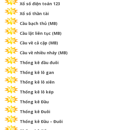
Xổ số điện toán 123
Xổ số thần tài
Cầu bạch thủ (MB)
Cầu lật liên tục (MB)
Cầu về cả cặp (MB)
Cầu về nhiều nháy (MB)
Thống kê đầu đuôi
Thống kê lô gan
Thống kê lô xiên
Thống kê lô kép
Thống kê Đầu
Thống kê Đuôi
Thống kê Đầu – Đuôi