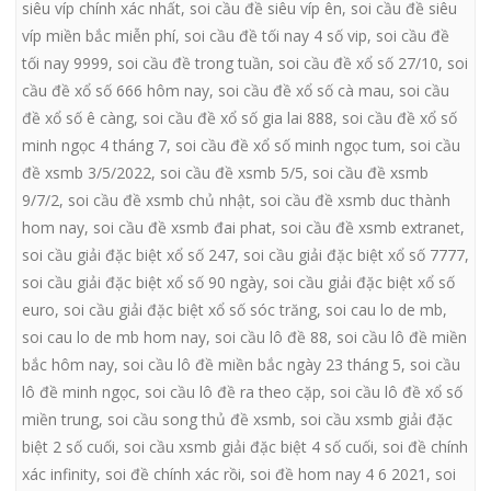
siêu víp chính xác nhất
,
soi cầu đề siêu víp ên
,
soi cầu đề siêu
víp miền bắc miễn phí
,
soi cầu đề tối nay 4 số vip
,
soi cầu đề
tối nay 9999
,
soi cầu đề trong tuần
,
soi cầu đề xổ số 27/10
,
soi
cầu đề xổ số 666 hôm nay
,
soi cầu đề xổ số cà mau
,
soi cầu
đề xổ số ê càng
,
soi cầu đề xổ số gia lai 888
,
soi cầu đề xổ số
minh ngọc 4 tháng 7
,
soi cầu đề xổ số minh ngọc tum
,
soi cầu
đề xsmb 3/5/2022
,
soi cầu đề xsmb 5/5
,
soi cầu đề xsmb
9/7/2
,
soi cầu đề xsmb chủ nhật
,
soi cầu đề xsmb duc thành
hom nay
,
soi cầu đề xsmb đai phat
,
soi cầu đề xsmb extranet
,
soi cầu giải đặc biệt xổ số 247
,
soi cầu giải đặc biệt xổ số 7777
,
soi cầu giải đặc biệt xổ số 90 ngày
,
soi cầu giải đặc biệt xổ số
euro
,
soi cầu giải đặc biệt xổ số sóc trăng
,
soi cau lo de mb
,
soi cau lo de mb hom nay
,
soi cầu lô đề 88
,
soi cầu lô đề miền
bắc hôm nay
,
soi cầu lô đề miền bắc ngày 23 tháng 5
,
soi cầu
lô đề minh ngọc
,
soi cầu lô đề ra theo cặp
,
soi cầu lô đề xổ số
miền trung
,
soi cầu song thủ đề xsmb
,
soi cầu xsmb giải đặc
biệt 2 số cuối
,
soi cầu xsmb giải đặc biệt 4 số cuối
,
soi đề chính
xác infinity
,
soi đề chính xác rồi
,
soi đề hom nay 4 6 2021
,
soi