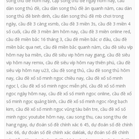
song thủ đề hom nay
,
cặp song thủ đề ngày hôm nay
,
cầu
dàn song thủ đề
,
cầu dàn song thủ đề ăn quanh năm
,
cau dàn
song thủ đề binh dinh
,
cầu dàn song thủ đề mb chơi trong
ngày
,
cầu đề 3 càng xsmb
,
cầu đề 3 miền 3s
,
cầu đề 3 miền 4
số cuối
,
cầu đề 3 miền âm hôm nay
,
cầu đề 3 miền online red
,
cầu đề miền bắc 16 tháng 3
,
cầu đề miền bắc ơ đâu
,
cầu đề
miền bắc qua net
,
cầu đề miền bắc quanh năm
,
cầu đề siêu víp
hôm nay ba miền
,
cầu đề siêu vip hôm nay giang
,
cầu đề siêu
víp hôm nay remix
,
cầu đề siêu víp hôm nay thiên phú
,
cầu đề
siêu víp hôm nay u23
,
cầu đề song thủ
,
cầu đề song thủ hôm
nay
,
cầu đề xổ số minh ngọc chiều nay
,
cầu đề xổ số minh
ngọc l
,
cầu đề xổ số minh ngoc miễn phí
,
cầu đề xổ số minh
ngoc ngày hôm nay
,
cầu đề xổ số minh ngoc online
,
cầu đề xổ
số minh ngọc quảng bình
,
cầu đề xổ số minh ngoc rồng bạch
kim
,
cầu đề xổ số minh ngọc vũng tàu bến tre
,
cầu đề xổ số
minh ngoc youtube hôm nay
,
cau song thu
,
cau song thu de
hang ngay
,
dự đoán số đề chính xác 6 45
,
dự đoán số đề chính
xác 66
,
dự đoán số đề chính xác daklak
,
dự đoán số đề chính