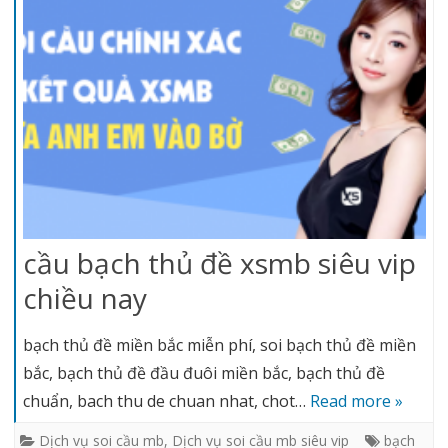
cầu bạch thủ đề xsmb siêu vip
chiều nay
bạch thủ đề miền bắc miễn phí, soi bạch thủ đề miền
bắc, bạch thủ đề đầu đuôi miền bắc, bạch thủ đề
chuẩn, bach thu de chuan nhat, chot…
Read more »
Dịch vụ soi cầu mb
,
Dịch vụ soi cầu mb siêu vip
bạch