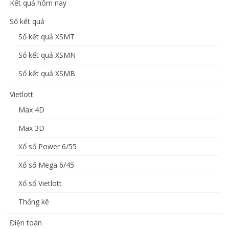
Kết quả hôm nay
Sổ kết quả
Sổ kết quả XSMT
Sổ kết quả XSMN
Sổ kết quả XSMB
Vietlott
Max 4D
Max 3D
Xổ số Power 6/55
Xổ số Mega 6/45
Xổ số Vietlott
Thống kê
Điện toán