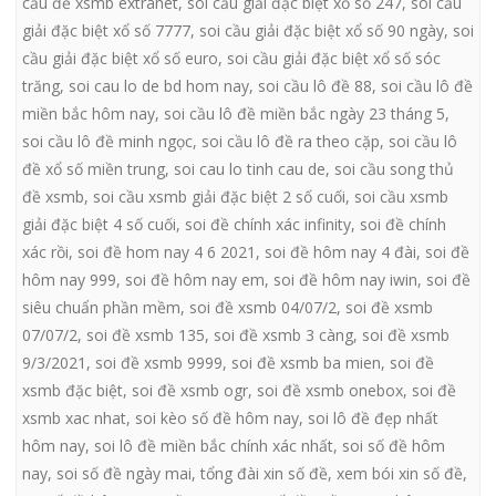
cầu đề xsmb extranet
,
soi cầu giải đặc biệt xổ số 247
,
soi cầu
giải đặc biệt xổ số 7777
,
soi cầu giải đặc biệt xổ số 90 ngày
,
soi
cầu giải đặc biệt xổ số euro
,
soi cầu giải đặc biệt xổ số sóc
trăng
,
soi cau lo de bd hom nay
,
soi cầu lô đề 88
,
soi cầu lô đề
miền bắc hôm nay
,
soi cầu lô đề miền bắc ngày 23 tháng 5
,
soi cầu lô đề minh ngọc
,
soi cầu lô đề ra theo cặp
,
soi cầu lô
đề xổ số miền trung
,
soi cau lo tinh cau de
,
soi cầu song thủ
đề xsmb
,
soi cầu xsmb giải đặc biệt 2 số cuối
,
soi cầu xsmb
giải đặc biệt 4 số cuối
,
soi đề chính xác infinity
,
soi đề chính
xác rồi
,
soi đề hom nay 4 6 2021
,
soi đề hôm nay 4 đài
,
soi đề
hôm nay 999
,
soi đề hôm nay em
,
soi đề hôm nay iwin
,
soi đề
siêu chuẩn phần mềm
,
soi đề xsmb 04/07/2
,
soi đề xsmb
07/07/2
,
soi đề xsmb 135
,
soi đề xsmb 3 càng
,
soi đề xsmb
9/3/2021
,
soi đề xsmb 9999
,
soi đề xsmb ba mien
,
soi đề
xsmb đặc biệt
,
soi đề xsmb ogr
,
soi đề xsmb onebox
,
soi đề
xsmb xac nhat
,
soi kèo số đề hôm nay
,
soi lô đề đẹp nhất
hôm nay
,
soi lô đề miền bắc chính xác nhất
,
soi số đề hôm
nay
,
soi số đề ngày mai
,
tổng đài xin số đề
,
xem bói xin số đề
,