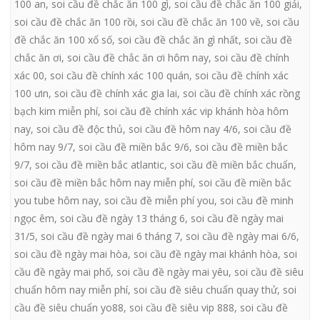
100 an
,
soi cầu đề chắc ăn 100 gì
,
soi cầu đề chắc ăn 100 giải
,
soi cầu đề chắc ăn 100 rồi
,
soi cầu đề chắc ăn 100 về
,
soi cầu
đề chắc ăn 100 xổ số
,
soi cầu đề chắc ăn gì nhất
,
soi cầu đề
chắc ăn ơi
,
soi cầu đề chắc ăn ơi hôm nay
,
soi cầu đề chính
xác 00
,
soi cầu đề chính xác 100 quán
,
soi cầu đề chính xác
100 ưin
,
soi cầu đề chính xác gia lai
,
soi cầu đề chính xác rồng
bạch kim miễn phí
,
soi cầu đề chính xác vip khánh hòa hôm
nay
,
soi cầu đề độc thủ
,
soi cầu đề hôm nay 4/6
,
soi cầu đề
hôm nay 9/7
,
soi cầu đề miền bắc 9/6
,
soi cầu đề miền bắc
9/7
,
soi cầu đề miền bắc atlantic
,
soi cầu đề miền bắc chuẩn
,
soi cầu đề miền bắc hôm nay miễn phí
,
soi cầu đề miền bắc
you tube hôm nay
,
soi cầu đề miễn phí you
,
soi cầu đề minh
ngọc êm
,
soi cầu đề ngày 13 tháng 6
,
soi cầu đề ngày mai
31/5
,
soi cầu đề ngày mai 6 tháng 7
,
soi cầu đề ngày mai 6/6
,
soi cầu đề ngày mai hòa
,
soi cầu đề ngày mai khánh hòa
,
soi
cầu đề ngày mai phố
,
soi cầu đề ngày mai yêu
,
soi cầu đề siêu
chuẩn hôm nay miễn phí
,
soi cầu đề siêu chuẩn quay thử
,
soi
cầu đề siêu chuẩn yo88
,
soi cầu đề siêu vip 888
,
soi cầu đề