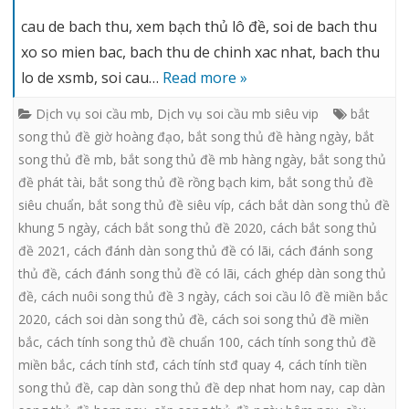
cau de bach thu, xem bạch thủ lô đề, soi de bach thu
xo so mien bac, bach thu de chinh xac nhat, bach thu
lo de xsmb, soi cau…
Read more »
Dịch vụ soi cầu mb
,
Dịch vụ soi cầu mb siêu vip
bắt
song thủ đề giờ hoàng đạo
,
bắt song thủ đề hàng ngày
,
bắt
song thủ đề mb
,
bắt song thủ đề mb hàng ngày
,
bắt song thủ
đề phát tài
,
bắt song thủ đề rồng bạch kim
,
bắt song thủ đề
siêu chuẩn
,
bắt song thủ đề siêu víp
,
cách bắt dàn song thủ đề
khung 5 ngày
,
cách bắt song thủ đề 2020
,
cách bắt song thủ
đề 2021
,
cách đánh dàn song thủ đề có lãi
,
cách đánh song
thủ đề
,
cách đánh song thủ đề có lãi
,
cách ghép dàn song thủ
đề
,
cách nuôi song thủ đề 3 ngày
,
cách soi cầu lô đề miền bắc
2020
,
cách soi dàn song thủ đề
,
cách soi song thủ đề miền
bắc
,
cách tính song thủ đề chuẩn 100
,
cách tính song thủ đề
miền bắc
,
cách tính stđ
,
cách tính stđ quay 4
,
cách tính tiền
song thủ đề
,
cap dàn song thủ đề dep nhat hom nay
,
cap dàn