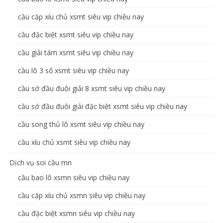
cầu cặp xíu chủ xsmt siêu vip chiều nay
cầu đặc biệt xsmt siêu vip chiều nay
cầu giải tám xsmt siêu vip chiều nay
cầu lô 3 số xsmt siêu vip chiều nay
cầu sớ đầu đuôi giải 8 xsmt siêu vip chiều nay
cầu sớ đầu đuôi giải đặc biệt xsmt siêu vip chiều nay
cầu song thủ lô xsmt siêu vip chiều nay
cầu xíu chủ xsmt siêu vip chiều nay
Dịch vụ soi cầu mn
cầu bao lô xsmn siêu vip chiều nay
cầu cặp xíu chủ xsmn siêu vip chiều nay
cầu đặc biệt xsmn siêu vip chiều nay