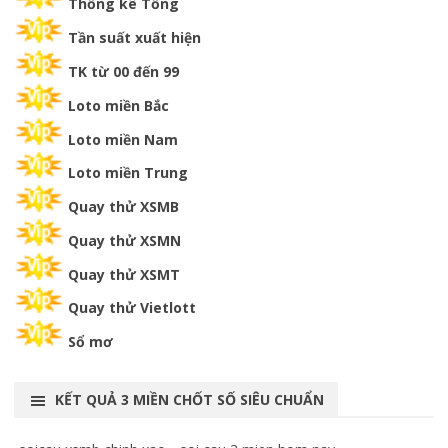
Thống kê Tổng
Tần suất xuất hiện
TK từ 00 đến 99
Loto miền Bắc
Loto miền Nam
Loto miền Trung
Quay thử XSMB
Quay thử XSMN
Quay thử XSMT
Quay thử Vietlott
Sổ mơ
KẾT QUẢ 3 MIỀN CHỐT SỐ SIÊU CHUẨN