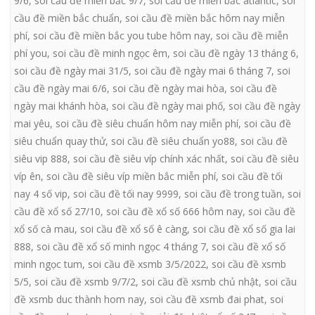
9/6
,
soi cầu đề miền bắc 9/7
,
soi cầu đề miền bắc atlantic
,
soi
cầu đề miền bắc chuẩn
,
soi cầu đề miền bắc hôm nay miễn
phí
,
soi cầu đề miền bắc you tube hôm nay
,
soi cầu đề miễn
phí you
,
soi cầu đề minh ngọc êm
,
soi cầu đề ngày 13 tháng 6
,
soi cầu đề ngày mai 31/5
,
soi cầu đề ngày mai 6 tháng 7
,
soi
cầu đề ngày mai 6/6
,
soi cầu đề ngày mai hòa
,
soi cầu đề
ngày mai khánh hòa
,
soi cầu đề ngày mai phố
,
soi cầu đề ngày
mai yêu
,
soi cầu đề siêu chuẩn hôm nay miễn phí
,
soi cầu đề
siêu chuẩn quay thử
,
soi cầu đề siêu chuẩn yo88
,
soi cầu đề
siêu vip 888
,
soi cầu đề siêu víp chính xác nhất
,
soi cầu đề siêu
víp ên
,
soi cầu đề siêu víp miền bắc miễn phí
,
soi cầu đề tối
nay 4 số vip
,
soi cầu đề tối nay 9999
,
soi cầu đề trong tuần
,
soi
cầu đề xổ số 27/10
,
soi cầu đề xổ số 666 hôm nay
,
soi cầu đề
xổ số cà mau
,
soi cầu đề xổ số ê càng
,
soi cầu đề xổ số gia lai
888
,
soi cầu đề xổ số minh ngọc 4 tháng 7
,
soi cầu đề xổ số
minh ngọc tum
,
soi cầu đề xsmb 3/5/2022
,
soi cầu đề xsmb
5/5
,
soi cầu đề xsmb 9/7/2
,
soi cầu đề xsmb chủ nhật
,
soi cầu
đề xsmb duc thành hom nay
,
soi cầu đề xsmb đai phat
,
soi