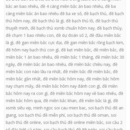
bắc an bao nhiêu
,
đề 4 càng miền bắc ăn bao nhiêu
,
đề ba
càng miền bắc ăn bao nhiêu đề ba xe số
,
đề bạch thủ
,
đề bạch
thủ hôm nay
,
đề bạch thủ là gì
,
đề bạch thủ lô
,
đề bạch thủ
thuyết minh
,
đề bạch thủ xsmb chuẩn hôm nay
,
đề bạch thủy
,
đề chạm 1 bao nhiêu con
,
đề dự đoán số 2
,
đề đầu miền bắc
là gì
,
đề gan miền bắc cực đại
,
đề gan miền bắc rồng bạch kim
,
đề hôm nay bạch thủ con gì
,
đề kẹt miền bắc
,
đề miền bắc
,
đề
miền bắc 1 ăn bao nhiêu
,
đề miền bắc 1 tháng
,
đề miền bắc 30
ngày
,
đề miền bắc ăn bao nhiêu
,
đề miền bắc chiều nay
,
đề
miền bắc con nào lâu ra nhất
,
đề miền bắc đề miền bắc
,
đề
miền bắc gần nhất
,
đề miền bắc hôm nay
,
đề miền bắc hôm
nay chạm mấy
,
đề miền bắc hôm nay đánh con gì
,
đề miền
bắc hôm nay ra con gì
,
đề miền bắc hôm nay về bao nhiêu
,
đề
miền bắc hôm qua
,
đề miền bắc khan
,
đề miền bắc là gì
,
đề
xsmb siêu vip
,
minh ngoc soi cau mien bac
,
soi bạch thủ đề an
giang
,
soi bạch thủ đề miễn phí
,
soi bạch thủ đề oman
,
soi
bạch thủ đề online
,
soi bạch thủ đề online miền bắc
,
soi cầu 2
số đặc biệt cả năm
,
soi cầu bạch thủ đề 99 ngày
,
soi cầu bạch