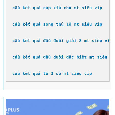
cầu kết quả cặp xỉu chủ mt siêu víp
cầu kết quả song thủ lô mt siêu víp
cầu kết quả đầu đuôi giải 8 mt siêu víp
cầu kết quả đầu đuôi đặc biệt mt siêu ví
cầu kết quả lô 3 số mt siêu víp