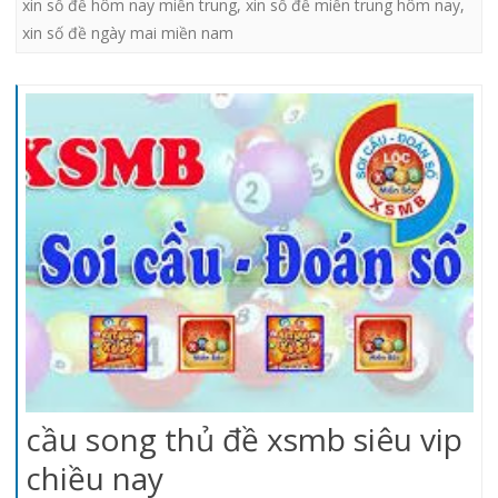
xin số đề hôm nay miền trung
,
xin số đề miền trung hôm nay
,
xin số đề ngày mai miền nam
cầu song thủ đề xsmb siêu vip
chiều nay