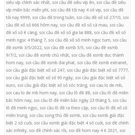
siêu víp chính xác nhất
,
soi cầu đề siêu víp ên
,
soi cầu đề siêu
víp miền bắc miễn phí
,
soi cầu đề tối nay 4 số vip
,
soi cầu đề
tối nay 9999
,
soi cầu đề trong tuần
,
soi cầu đề xổ số 27/10
,
soi
cầu đề xổ số 666 hôm nay
,
soi cầu đề xổ số cà mau
,
soi cầu
đề xổ số ê càng
,
soi cầu đề xổ số gia lai 888
,
soi cầu đề xổ số
minh ngọc 4 tháng 7
,
soi cầu đề xổ số minh ngọc tum
,
soi cầu
đề xsmb 3/5/2022
,
soi cầu đề xsmb 5/5
,
soi cầu đề xsmb
9/7/2
,
soi cầu đề xsmb chủ nhật
,
soi cầu đề xsmb duc thành
hom nay
,
soi cầu đề xsmb đai phat
,
soi cầu đề xsmb extranet
,
soi cầu giải đặc biệt xổ số 247
,
soi cầu giải đặc biệt xổ số 7777
,
soi cầu giải đặc biệt xổ số 90 ngày
,
soi cầu giải đặc biệt xổ số
euro
,
soi cầu giải đặc biệt xổ số sóc trăng
,
soi cau lo de mb
,
soi cau lo de mb hom nay
,
soi cầu lô đề 88
,
soi cầu lô đề miền
bắc hôm nay
,
soi cầu lô đề miền bắc ngày 23 tháng 5
,
soi cầu
lô đề minh ngọc
,
soi cầu lô đề ra theo cặp
,
soi cầu lô đề xổ số
miền trung
,
soi cầu song thủ đề xsmb
,
soi cầu xsmb giải đặc
biệt 2 số cuối
,
soi cầu xsmb giải đặc biệt 4 số cuối
,
soi đề chính
xác infinity
,
soi đề chính xác rồi
,
soi đề hom nay 4 6 2021
,
soi