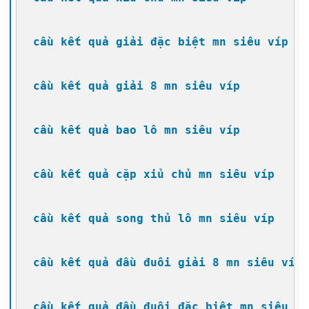
cầu kết quả giải đặc biệt mn siêu víp
cầu kết quả giải 8 mn siêu víp
cầu kết quả bao lô mn siêu víp
cầu kết quả cặp xỉu chủ mn siêu víp
cầu kết quả song thủ lô mn siêu víp
cầu kết quả đầu đuôi giải 8 mn siêu víp
cầu kết quả đầu đuôi đặc biệt mn siêu ví