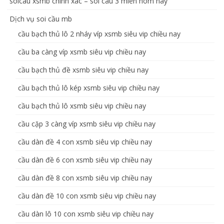
soicau xsmb chinh xac – soi cau 3 mien hom nay
Dịch vụ soi cầu mb
cầu bạch thủ lô 2 nháy víp xsmb siêu vip chiều nay
cầu ba càng víp xsmb siêu vip chiều nay
cầu bạch thủ đề xsmb siêu vip chiều nay
cầu bạch thủ lô kép xsmb siêu vip chiều nay
cầu bạch thủ lô xsmb siêu vip chiều nay
cầu cặp 3 càng víp xsmb siêu vip chiều nay
cầu dàn đề 4 con xsmb siêu vip chiều nay
cầu dàn đề 6 con xsmb siêu vip chiều nay
cầu dàn đề 8 con xsmb siêu vip chiều nay
cầu dàn đề 10 con xsmb siêu vip chiều nay
cầu dàn lô 10 con xsmb siêu vip chiều nay