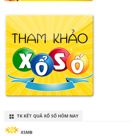
TK KẾT QUẢ XỔ SỐ HÔM NAY
XSMB