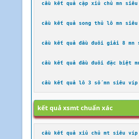
cầu kết quả cặp xỉu chủ mn siêu
cầu kết quả song thủ lô mn siêu
cầu kết quả đầu đuôi giải 8 mn 
cầu kết quả đầu đuôi đặc biệt m
cầu kết quả lô 3 số mn siêu víp
kết quả xsmt chuẩn xác
cầu kết quả xỉu chủ mt siêu víp