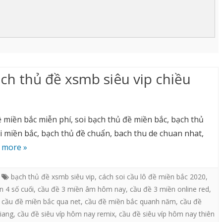
ch thủ đề xsmb siêu vip chiều
 miền bắc miễn phí, soi bạch thủ đề miền bắc, bạch thủ
 miền bắc, bạch thủ đề chuẩn, bach thu de chuan nhat,
 more »
bạch thủ đề xsmb siêu vip
,
cách soi cầu lô đề miền bắc 2020
,
n 4 số cuối
,
cầu đề 3 miền âm hôm nay
,
cầu đề 3 miền online red
,
,
cầu đề miền bắc qua net
,
cầu đề miền bắc quanh năm
,
cầu đề
iang
,
cầu đề siêu víp hôm nay remix
,
cầu đề siêu víp hôm nay thiên