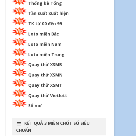
Thống kê Tổng
Tần suất xuất hiện
TK từ 00 đến 99
Loto miền Bắc
Loto miền Nam
Loto miền Trung
Quay thử XSMB
Quay thử XSMN
Quay thử XSMT
Quay thử Vietlott
Sổ mơ
KẾT QUẢ 3 MIỀN CHỐT SỐ SIÊU
CHUẨN