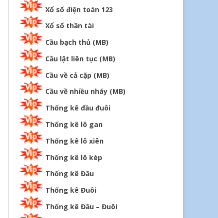
Xổ số điện toán 123
Xổ số thần tài
Cầu bạch thủ (MB)
Cầu lật liên tục (MB)
Cầu về cả cặp (MB)
Cầu về nhiều nháy (MB)
Thống kê đầu đuôi
Thống kê lô gan
Thống kê lô xiên
Thống kê lô kép
Thống kê Đầu
Thống kê Đuôi
Thống kê Đầu – Đuôi