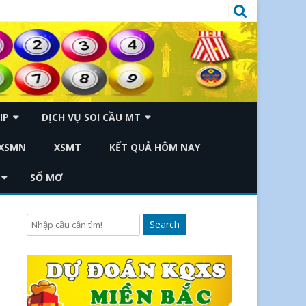
IP
DỊCH VỤ SOI CẦU MT
XSMN
CẦU BAO LÔ XSMT SIÊU VIP
XSMT
KẾT QUẢ HÔM NAY
CHIỀU NAY
SỔ MƠ
CẦU CẶP XÍU CHỦ XSMT SIÊU
ETLOTT
VIP CHIỀU NAY
Search
SMT
CẦU ĐẶC BIỆT XSMT SIÊU VIP
CHIỀU NAY
SMN
CẦU GIẢI TÁM XSMT SIÊU VIP
SMB
CHIỀU NAY