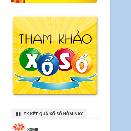
CẦU LÔ 3 SỐ XSMT SIÊU VIP
CHIỀU NAY
CẦU SỚ ĐẦU ĐUÔI GIẢI 8 XSMT
SIÊU VIP CHIỀU NAY
CẦU SỚ ĐẦU ĐUÔI GIẢI ĐẶC
BIỆT XSMT SIÊU VIP CHIỀU NAY
CẦU SONG THỦ LÔ XSMT SIÊU
VIP CHIỀU NAY
CẦU XÍU CHỦ XSMT SIÊU VIP
CHIỀU NAY
TK KẾT QUẢ XỔ SỐ HÔM NAY
XSMB