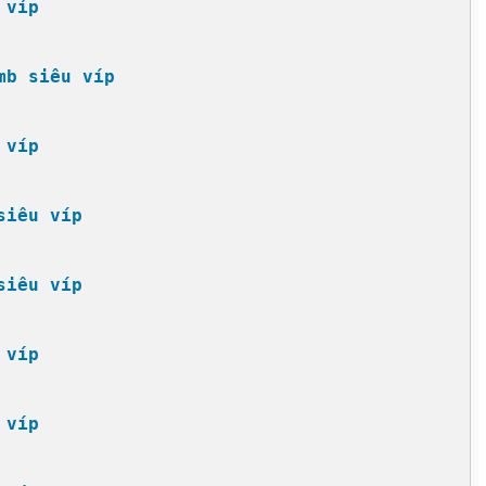
 víp
THỐNG KÊ ĐUÔI
CẦU BẠCH THỦ LÔ XSMB SIÊU
CẦU LÔ XIÊN 4 XSMB SIÊU VIP
VIP CHIỀU NAY
CHIỀU NAY
THỐNG KÊ ĐẦU
mb siêu víp
CẦU CẶP 3 CÀNG VÍP XSMB SIÊU
CẦU SONG THỦ ĐỀ XSMB SIÊU
THỐNG KÊ LÔ KÉP
VIP CHIỀU NAY
VIP CHIỀU NAY
 víp
THỐNG KÊ LÔ XIÊN
CẦU DÀN ĐỀ 4 CON XSMB SIÊU
CẦU SONG THỦ LÔ XSMB SIÊU
VIP CHIỀU NAY
THỐNG KÊ LÔ GAN
VIP CHIỀU NAY
siêu víp
CẦU DÀN ĐỀ 6 CON XSMB SIÊU
THỐNG KÊ ĐẦU ĐUÔI
CẦU SONG THỦ LÔ KÉP XSMB
VIP CHIỀU NAY
SIÊU VIP CHIỀU NAY
siêu víp
CẦU DÀN ĐỀ 8 CON XSMB SIÊU
VIP CHIỀU NAY
 víp
CẦU DÀN ĐỀ 10 CON XSMB SIÊU
VIP CHIỀU NAY
 víp
CẦU DÀN LÔ 10 CON XSMB SIÊU
VIP CHIỀU NAY