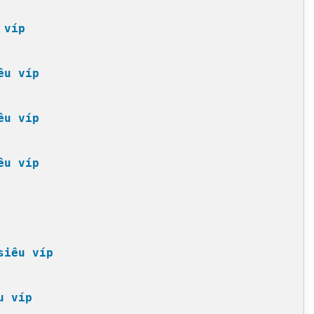
 víp
êu víp
êu víp
êu víp
siêu víp
u víp