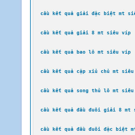
cầu kết quả giải đặc biệt mt si
cầu kết quả giải 8 mt siêu víp
cầu kết quả bao lô mt siêu víp
cầu kết quả cặp xỉu chủ mt siêu
cầu kết quả song thủ lô mt siêu
cầu kết quả đầu đuôi giải 8 mt 
cầu kết quả đầu đuôi đặc biệt m