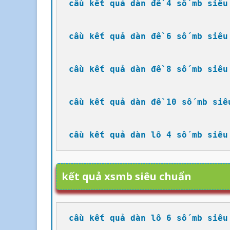
cầu kết quả dàn đề 4 số mb siêu
cầu kết quả dàn đề 6 số mb siêu
cầu kết quả dàn đề 8 số mb siêu
cầu kết quả dàn đề 10 số mb siê
cầu kết quả dàn lô 4 số mb siêu
kết quả xsmb siêu chuẩn
cầu kết quả dàn lô 6 số mb siêu