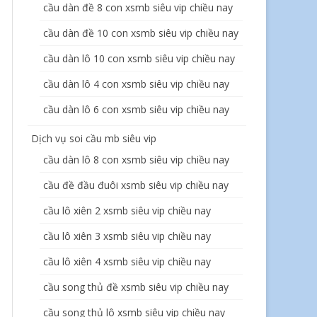
cầu dàn đề 8 con xsmb siêu vip chiều nay
cầu dàn đề 10 con xsmb siêu vip chiều nay
cầu dàn lô 10 con xsmb siêu vip chiều nay
cầu dàn lô 4 con xsmb siêu vip chiều nay
cầu dàn lô 6 con xsmb siêu vip chiều nay
Dịch vụ soi cầu mb siêu vip
cầu dàn lô 8 con xsmb siêu vip chiều nay
cầu đề đầu đuôi xsmb siêu vip chiều nay
cầu lô xiên 2 xsmb siêu vip chiều nay
cầu lô xiên 3 xsmb siêu vip chiều nay
cầu lô xiên 4 xsmb siêu vip chiều nay
cầu song thủ đề xsmb siêu vip chiều nay
cầu song thủ lô xsmb siêu vip chiều nay