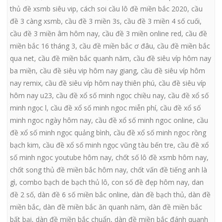
thủ đề xsmb siêu vip
,
cách soi cầu lô đề miền bắc 2020
,
cầu
đề 3 càng xsmb
,
cầu đề 3 miền 3s
,
cầu đề 3 miền 4 số cuối
,
cầu đề 3 miền âm hôm nay
,
cầu đề 3 miền online red
,
cầu đề
miền bắc 16 tháng 3
,
cầu đề miền bắc ơ đâu
,
cầu đề miền bắc
qua net
,
cầu đề miền bắc quanh năm
,
cầu đề siêu víp hôm nay
ba miền
,
cầu đề siêu vip hôm nay giang
,
cầu đề siêu víp hôm
nay remix
,
cầu đề siêu víp hôm nay thiên phú
,
cầu đề siêu víp
hôm nay u23
,
cầu đề xổ số minh ngọc chiều nay
,
cầu đề xổ số
minh ngọc l
,
cầu đề xổ số minh ngoc miễn phí
,
cầu đề xổ số
minh ngoc ngày hôm nay
,
cầu đề xổ số minh ngoc online
,
cầu
đề xổ số minh ngọc quảng bình
,
cầu đề xổ số minh ngoc rồng
bạch kim
,
cầu đề xổ số minh ngọc vũng tàu bến tre
,
cầu đề xổ
số minh ngoc youtube hôm nay
,
chốt số lô đề xsmb hôm nay
,
chốt song thủ đề miền bắc hôm nay
,
chốt vấn đề tiếng anh là
gì
,
combo bạch de bạch thủ lô
,
con số đề đẹp hôm nay
,
dan
đề 2 số
,
dàn đề 6 số miền bắc online
,
dàn đề bạch thủ
,
dàn đề
miền bắc
,
dàn đề miền bắc ăn quanh năm
,
dàn đề miền bắc
bất bại
,
dàn đề miền bắc chuẩn
,
dàn đề miền bắc đánh quanh