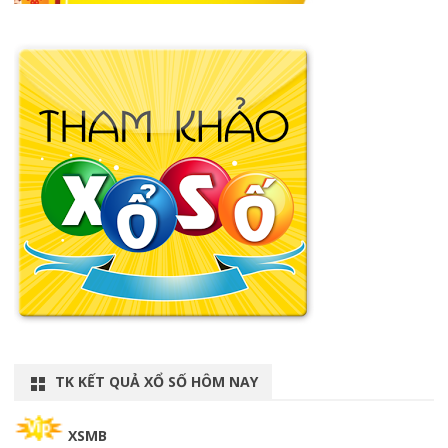
TK KẾT QUẢ XỔ SỐ HÔM NAY
XSMB