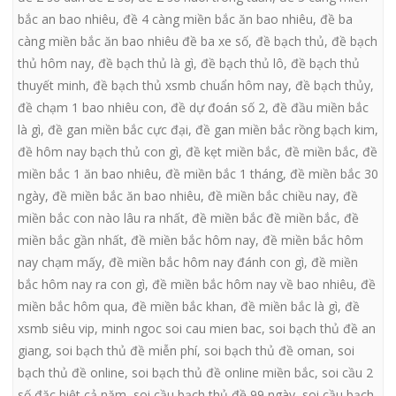
bắc an bao nhiêu
,
đề 4 càng miền bắc ăn bao nhiêu
,
đề ba
càng miền bắc ăn bao nhiêu đề ba xe số
,
đề bạch thủ
,
đề bạch
thủ hôm nay
,
đề bạch thủ là gì
,
đề bạch thủ lô
,
đề bạch thủ
thuyết minh
,
đề bạch thủ xsmb chuẩn hôm nay
,
đề bạch thủy
,
đề chạm 1 bao nhiêu con
,
đề dự đoán số 2
,
đề đầu miền bắc
là gì
,
đề gan miền bắc cực đại
,
đề gan miền bắc rồng bạch kim
,
đề hôm nay bạch thủ con gì
,
đề kẹt miền bắc
,
đề miền bắc
,
đề
miền bắc 1 ăn bao nhiêu
,
đề miền bắc 1 tháng
,
đề miền bắc 30
ngày
,
đề miền bắc ăn bao nhiêu
,
đề miền bắc chiều nay
,
đề
miền bắc con nào lâu ra nhất
,
đề miền bắc đề miền bắc
,
đề
miền bắc gần nhất
,
đề miền bắc hôm nay
,
đề miền bắc hôm
nay chạm mấy
,
đề miền bắc hôm nay đánh con gì
,
đề miền
bắc hôm nay ra con gì
,
đề miền bắc hôm nay về bao nhiêu
,
đề
miền bắc hôm qua
,
đề miền bắc khan
,
đề miền bắc là gì
,
đề
xsmb siêu vip
,
minh ngoc soi cau mien bac
,
soi bạch thủ đề an
giang
,
soi bạch thủ đề miễn phí
,
soi bạch thủ đề oman
,
soi
bạch thủ đề online
,
soi bạch thủ đề online miền bắc
,
soi cầu 2
số đặc biệt cả năm
,
soi cầu bạch thủ đề 99 ngày
,
soi cầu bạch