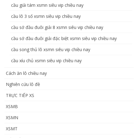
cầu giải tám xsmn siêu vip chiều nay
cầu lô 3 số xsmn siêu vip chiều nay
cầu sớ đầu đuôi giải 8 xsmn siêu vip chiều nay
cầu sớ đầu đuôi giải đặc biệt xsmn siêu vip chiều nay
cầu song thủ lô xsmn siêu vip chiều nay
cầu xíu chủ xsmn siêu vip chiều nay
Cách ăn lô chiều nay
Nghiên cứu lô đề
TRỰC TIẾP XS
XSMB
XSMN
XSMT