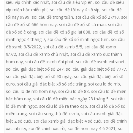
siêu víp chính xác nhất
,
soi cầu đề siêu víp ên
,
soi cầu đề siêu
víp miền bắc miễn phí
,
soi cầu đề tối nay 4 số vip
,
soi cầu đề
tối nay 9999
,
soi cầu đề trong tuần
,
soi cầu đề xổ số 27/10
,
soi
cầu đề xổ số 666 hôm nay
,
soi cầu đề xổ số cà mau
,
soi cầu
đề xổ số ê càng
,
soi cầu đề xổ số gia lai 888
,
soi cầu đề xổ số
minh ngọc 4 tháng 7
,
soi cầu đề xổ số minh ngọc tum
,
soi cầu
đề xsmb 3/5/2022
,
soi cầu đề xsmb 5/5
,
soi cầu đề xsmb
9/7/2
,
soi cầu đề xsmb chủ nhật
,
soi cầu đề xsmb duc thành
hom nay
,
soi cầu đề xsmb đai phat
,
soi cầu đề xsmb extranet
,
soi cầu giải đặc biệt xổ số 247
,
soi cầu giải đặc biệt xổ số 7777
,
soi cầu giải đặc biệt xổ số 90 ngày
,
soi cầu giải đặc biệt xổ số
euro
,
soi cầu giải đặc biệt xổ số sóc trăng
,
soi cau lo de mb
,
soi cau lo de mb hom nay
,
soi cầu lô đề 88
,
soi cầu lô đề miền
bắc hôm nay
,
soi cầu lô đề miền bắc ngày 23 tháng 5
,
soi cầu
lô đề minh ngọc
,
soi cầu lô đề ra theo cặp
,
soi cầu lô đề xổ số
miền trung
,
soi cầu song thủ đề xsmb
,
soi cầu xsmb giải đặc
biệt 2 số cuối
,
soi cầu xsmb giải đặc biệt 4 số cuối
,
soi đề chính
xác infinity
,
soi đề chính xác rồi
,
soi đề hom nay 4 6 2021
,
soi