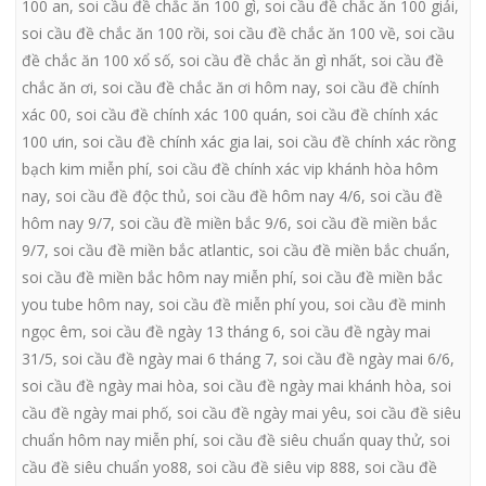
100 an
,
soi cầu đề chắc ăn 100 gì
,
soi cầu đề chắc ăn 100 giải
,
soi cầu đề chắc ăn 100 rồi
,
soi cầu đề chắc ăn 100 về
,
soi cầu
đề chắc ăn 100 xổ số
,
soi cầu đề chắc ăn gì nhất
,
soi cầu đề
chắc ăn ơi
,
soi cầu đề chắc ăn ơi hôm nay
,
soi cầu đề chính
xác 00
,
soi cầu đề chính xác 100 quán
,
soi cầu đề chính xác
100 ưin
,
soi cầu đề chính xác gia lai
,
soi cầu đề chính xác rồng
bạch kim miễn phí
,
soi cầu đề chính xác vip khánh hòa hôm
nay
,
soi cầu đề độc thủ
,
soi cầu đề hôm nay 4/6
,
soi cầu đề
hôm nay 9/7
,
soi cầu đề miền bắc 9/6
,
soi cầu đề miền bắc
9/7
,
soi cầu đề miền bắc atlantic
,
soi cầu đề miền bắc chuẩn
,
soi cầu đề miền bắc hôm nay miễn phí
,
soi cầu đề miền bắc
you tube hôm nay
,
soi cầu đề miễn phí you
,
soi cầu đề minh
ngọc êm
,
soi cầu đề ngày 13 tháng 6
,
soi cầu đề ngày mai
31/5
,
soi cầu đề ngày mai 6 tháng 7
,
soi cầu đề ngày mai 6/6
,
soi cầu đề ngày mai hòa
,
soi cầu đề ngày mai khánh hòa
,
soi
cầu đề ngày mai phố
,
soi cầu đề ngày mai yêu
,
soi cầu đề siêu
chuẩn hôm nay miễn phí
,
soi cầu đề siêu chuẩn quay thử
,
soi
cầu đề siêu chuẩn yo88
,
soi cầu đề siêu vip 888
,
soi cầu đề