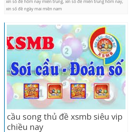
xin số đề hôm nay miền trung
,
xin số đề miền trung hôm nay
,
xin số đề ngày mai miền nam
cầu song thủ đề xsmb siêu vip
chiều nay