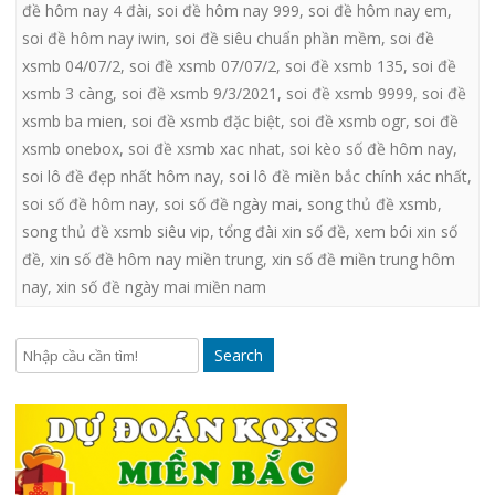
đề hôm nay 4 đài
,
soi đề hôm nay 999
,
soi đề hôm nay em
,
soi đề hôm nay iwin
,
soi đề siêu chuẩn phần mềm
,
soi đề
xsmb 04/07/2
,
soi đề xsmb 07/07/2
,
soi đề xsmb 135
,
soi đề
xsmb 3 càng
,
soi đề xsmb 9/3/2021
,
soi đề xsmb 9999
,
soi đề
xsmb ba mien
,
soi đề xsmb đặc biệt
,
soi đề xsmb ogr
,
soi đề
xsmb onebox
,
soi đề xsmb xac nhat
,
soi kèo số đề hôm nay
,
soi lô đề đẹp nhất hôm nay
,
soi lô đề miền bắc chính xác nhất
,
soi số đề hôm nay
,
soi số đề ngày mai
,
song thủ đề xsmb
,
song thủ đề xsmb siêu vip
,
tổng đài xin số đề
,
xem bói xin số
đề
,
xin số đề hôm nay miền trung
,
xin số đề miền trung hôm
nay
,
xin số đề ngày mai miền nam
Search