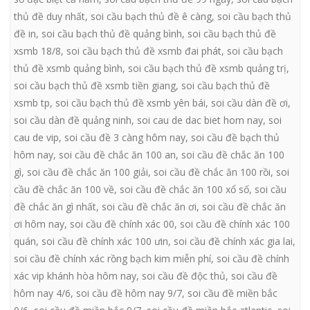
thủ đề duy nhất
,
soi cầu bạch thủ đề ê càng
,
soi cầu bạch thủ
đề in
,
soi cầu bạch thủ đề quảng bình
,
soi cầu bạch thủ đề
xsmb 18/8
,
soi cầu bạch thủ đề xsmb đai phát
,
soi cầu bạch
thủ đề xsmb quảng bình
,
soi cầu bạch thủ đề xsmb quảng trị
,
soi cầu bạch thủ đề xsmb tiền giang
,
soi cầu bạch thủ đề
xsmb tp
,
soi cầu bạch thủ đề xsmb yên bái
,
soi cầu dàn đề ơi
,
soi cầu dàn đề quảng ninh
,
soi cau de dac biet hom nay
,
soi
cau de vip
,
soi cầu đề 3 càng hôm nay
,
soi cầu đề bạch thủ
hôm nay
,
soi cầu đề chắc ăn 100 an
,
soi cầu đề chắc ăn 100
gì
,
soi cầu đề chắc ăn 100 giải
,
soi cầu đề chắc ăn 100 rồi
,
soi
cầu đề chắc ăn 100 về
,
soi cầu đề chắc ăn 100 xổ số
,
soi cầu
đề chắc ăn gì nhất
,
soi cầu đề chắc ăn ơi
,
soi cầu đề chắc ăn
ơi hôm nay
,
soi cầu đề chính xác 00
,
soi cầu đề chính xác 100
quán
,
soi cầu đề chính xác 100 ưin
,
soi cầu đề chính xác gia lai
,
soi cầu đề chính xác rồng bạch kim miễn phí
,
soi cầu đề chính
xác vip khánh hòa hôm nay
,
soi cầu đề độc thủ
,
soi cầu đề
hôm nay 4/6
,
soi cầu đề hôm nay 9/7
,
soi cầu đề miền bắc