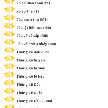
Xổ số điện toán 123
Xổ số thần tài
Cầu bạch thủ (MB)
Cầu lật liên tục (MB)
Cầu về cả cặp (MB)
Cầu về nhiều nháy (MB)
Thống kê đầu đuôi
Thống kê lô gan
Thống kê lô xiên
Thống kê lô kép
Thống kê Đầu
Thống kê Đuôi
Thống kê Đầu – Đuôi