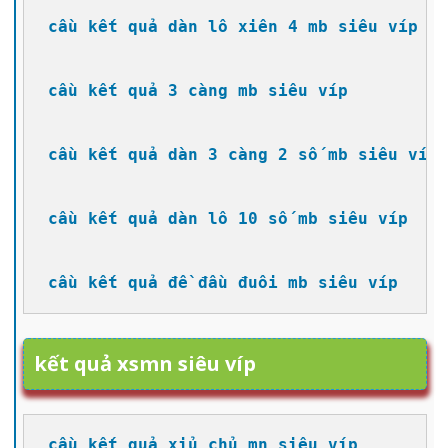
cầu kết quả dàn lô xiên 4 mb siêu víp
cầu kết quả 3 càng mb siêu víp
cầu kết quả dàn 3 càng 2 số mb siêu víp
cầu kết quả dàn lô 10 số mb siêu víp
cầu kết quả đề đầu đuôi mb siêu víp
kết quả xsmn siêu víp
cầu kết quả xỉu chủ mn siêu víp