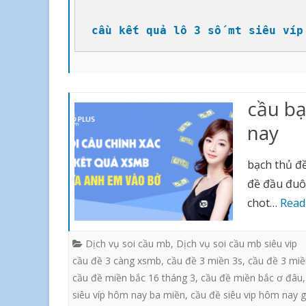
cầu kết quả lô 3 số mt siêu víp
cầu bạ
nay
bạch thủ đề
đề đầu đuôi
chot…
Read
Dịch vụ soi cầu mb
,
Dịch vụ soi cầu mb siêu vip
cầu đề 3 càng xsmb
,
cầu đề 3 miền 3s
,
cầu đề 3 miề
cầu đề miền bắc 16 tháng 3
,
cầu đề miền bắc ơ đâu
siêu víp hôm nay ba miền
,
cầu đề siêu vip hôm nay g