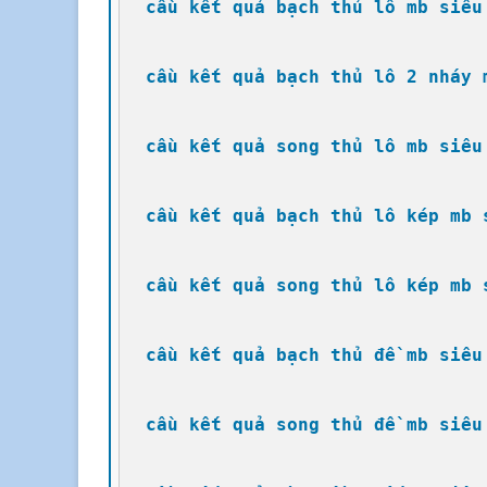
CẦU GIẢI TÁM XSMN SIÊU VIP
 cầu kết quả bạch thủ lô mb siêu
XỔ SỐ VIETLOTT
CHIỀU NAY
THỐNG KÊ
CẦU LÔ 3 SỐ XSMN SIÊU VIP
cầu kết quả bạch thủ lô 2 nháy 
CHIỀU NAY
CẦU SỚ ĐẦU ĐUÔI GIẢI 8 XSMN
cầu kết quả song thủ lô mb siêu
SIÊU VIP CHIỀU NAY
CẦU SỚ ĐẦU ĐUÔI GIẢI ĐẶC
cầu kết quả bạch thủ lô kép mb 
BIỆT XSMN SIÊU VIP CHIỀU NAY
CẦU SONG THỦ LÔ XSMN SIÊU
cầu kết quả song thủ lô kép mb 
VIP CHIỀU NAY
CẦU XÍU CHỦ XSMN SIÊU VIP
cầu kết quả bạch thủ đề mb siêu
CHIỀU NAY
cầu kết quả song thủ đề mb siêu