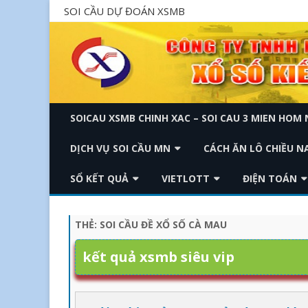
SOI CẦU DỰ ĐOÁN XSMB
SOICAU XSMB CHINH XAC – SOI CAU 3 MIEN HOM 
DỊCH VỤ SOI CẦU MN
CÁCH ĂN LÔ CHIỀU N
CẦU BAO LÔ XSMN SIÊU VIP
SỔ KẾT QUẢ
VIETLOTT
ĐIỆN TOÁN
CHIỀU NAY
SỔ KẾT QUẢ XSMT
MAX 4D
XỔ SỐ THẦN TÀI
CẦU CẶP XÍU CHỦ XSMN SIÊU
THẺ:
SOI CẦU ĐỀ XỔ SỐ CÀ MAU
SỔ KẾT QUẢ XSMN
MAX 3D
XỔ SỐ ĐIỆN TOÁ
VIP CHIỀU NAY
kết quả xsmb siêu vip
SỔ KẾT QUẢ XSMB
XỔ SỐ POWER 6/55
XỔ SỐ ĐIỆN TOÁ
CẦU ĐẶC BIỆT XSMN SIÊU VIP
CHIỀU NAY
XỔ SỐ MEGA 6/45