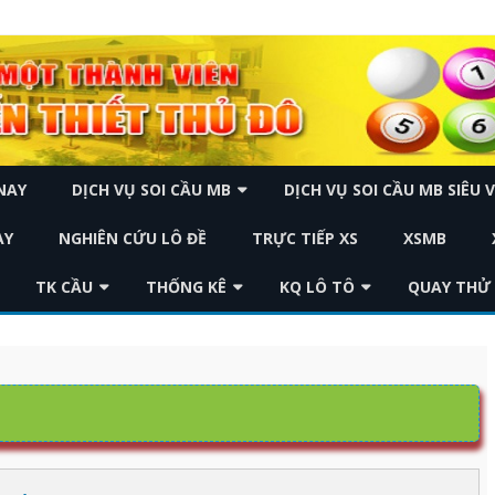
Skip
NAY
DỊCH VỤ SOI CẦU MB
DỊCH VỤ SOI CẦU MB SIÊU V
to
content
AY
NGHIÊN CỨU LÔ ĐỀ
CẦU BẠCH THỦ LÔ 2 NHÁY VÍP
TRỰC TIẾP XS
CẦU DÀN LÔ 8 CON XSMB SIÊU
XSMB
XSMB SIÊU VIP CHIỀU NAY
VIP CHIỀU NAY
TK CẦU
THỐNG KÊ
KQ LÔ TÔ
QUAY THỬ
CẦU BA CÀNG VÍP XSMB SIÊU
CẦU ĐỀ ĐẦU ĐUÔI XSMB SIÊU
CẦU VỀ NHIỀU NHÁY (MB)
VIP CHIỀU NAY
TK TỪ 00 ĐẾN 99
BẢNG LOTO MT
VIP CHIỀU NAY
QUAY THỬ VI
N 123
CẦU VỀ CẢ CẶP (MB)
CẦU BẠCH THỦ ĐỀ XSMB SIÊU
TẦN SUẤT XUẤT HIỆN
BẢNG LOTO MN
CẦU LÔ XIÊN 2 XSMB SIÊU VIP
QUAY THỬ X
VIP CHIỀU NAY
CHIỀU NAY
N 6×36
CẦU LẬT LIÊN TỤC (MB)
THỐNG KÊ TỔNG
BẢNG LOTO MB
QUAY THỬ X
CẦU BẠCH THỦ LÔ KÉP XSMB
CẦU LÔ XIÊN 3 XSMB SIÊU VIP
CẦU BẠCH THỦ (MB)
THỐNG KÊ ĐẦU – ĐUÔI
QUAY THỬ X
SIÊU VIP CHIỀU NAY
CHIỀU NAY