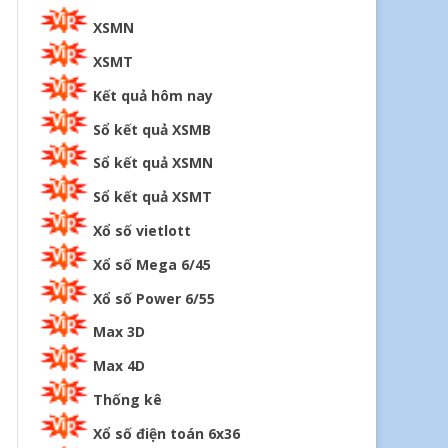
XSMN
XSMT
Kết quả hôm nay
Sổ kết quả XSMB
Sổ kết quả XSMN
Sổ kết quả XSMT
Xổ số vietlott
Xổ số Mega 6/45
Xổ số Power 6/55
Max 3D
Max 4D
Thống kê
Xổ số điện toán 6x36