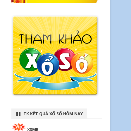
CẦU LÔ 3 SỐ XSMT SIÊU VIP
CHIỀU NAY
CẦU SỚ ĐẦU ĐUÔI GIẢI 8 XSMT
SIÊU VIP CHIỀU NAY
CẦU SỚ ĐẦU ĐUÔI GIẢI ĐẶC
BIỆT XSMT SIÊU VIP CHIỀU NAY
CẦU SONG THỦ LÔ XSMT SIÊU
VIP CHIỀU NAY
CẦU XÍU CHỦ XSMT SIÊU VIP
CHIỀU NAY
TK KẾT QUẢ XỔ SỐ HÔM NAY
XSMB