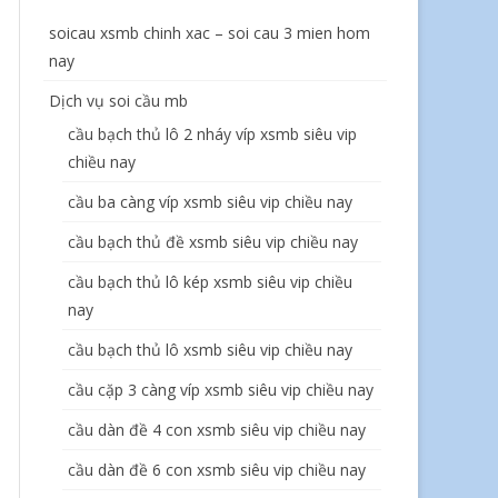
soicau xsmb chinh xac – soi cau 3 mien hom
nay
Dịch vụ soi cầu mb
cầu bạch thủ lô 2 nháy víp xsmb siêu vip
chiều nay
cầu ba càng víp xsmb siêu vip chiều nay
cầu bạch thủ đề xsmb siêu vip chiều nay
cầu bạch thủ lô kép xsmb siêu vip chiều
nay
cầu bạch thủ lô xsmb siêu vip chiều nay
cầu cặp 3 càng víp xsmb siêu vip chiều nay
cầu dàn đề 4 con xsmb siêu vip chiều nay
cầu dàn đề 6 con xsmb siêu vip chiều nay