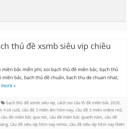
ch thủ đề xsmb siêu vip chiều
 miền bắc miễn phí, soi bạch thủ đề miền bắc, bạch thủ
 miền bắc, bạch thủ đề chuẩn, bach thu de chuan nhat,
 more »
bạch thủ đề xsmb siêu vip
,
cách soi cầu lô đề miền bắc 2020
,
n 4 số cuối
,
cầu đề 3 miền âm hôm nay
,
cầu đề 3 miền online red
,
,
cầu đề miền bắc qua net
,
cầu đề miền bắc quanh năm
,
cầu đề
iang
,
cầu đề siêu víp hôm nay remix
,
cầu đề siêu víp hôm nay thiên