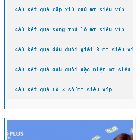
cầu kết quả cặp xỉu chủ mt siêu víp
cầu kết quả song thủ lô mt siêu víp
cầu kết quả đầu đuôi giải 8 mt siêu víp
cầu kết quả đầu đuôi đặc biệt mt siêu ví
cầu kết quả lô 3 số mt siêu víp