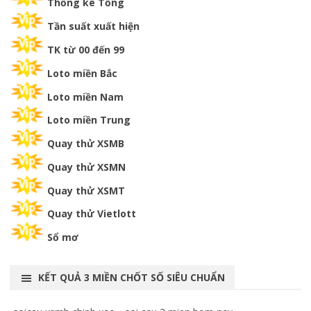
Thống kê Tổng
Tần suất xuất hiện
TK từ 00 đến 99
Loto miền Bắc
Loto miền Nam
Loto miền Trung
Quay thử XSMB
Quay thử XSMN
Quay thử XSMT
Quay thử Vietlott
Sổ mơ
KẾT QUẢ 3 MIỀN CHỐT SỐ SIÊU CHUẨN