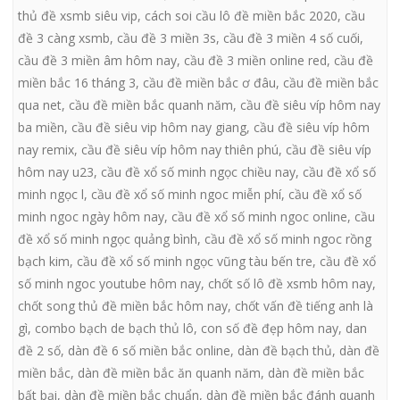
thủ đề xsmb siêu vip
,
cách soi cầu lô đề miền bắc 2020
,
cầu
đề 3 càng xsmb
,
cầu đề 3 miền 3s
,
cầu đề 3 miền 4 số cuối
,
cầu đề 3 miền âm hôm nay
,
cầu đề 3 miền online red
,
cầu đề
miền bắc 16 tháng 3
,
cầu đề miền bắc ơ đâu
,
cầu đề miền bắc
qua net
,
cầu đề miền bắc quanh năm
,
cầu đề siêu víp hôm nay
ba miền
,
cầu đề siêu vip hôm nay giang
,
cầu đề siêu víp hôm
nay remix
,
cầu đề siêu víp hôm nay thiên phú
,
cầu đề siêu víp
hôm nay u23
,
cầu đề xổ số minh ngọc chiều nay
,
cầu đề xổ số
minh ngọc l
,
cầu đề xổ số minh ngoc miễn phí
,
cầu đề xổ số
minh ngoc ngày hôm nay
,
cầu đề xổ số minh ngoc online
,
cầu
đề xổ số minh ngọc quảng bình
,
cầu đề xổ số minh ngoc rồng
bạch kim
,
cầu đề xổ số minh ngọc vũng tàu bến tre
,
cầu đề xổ
số minh ngoc youtube hôm nay
,
chốt số lô đề xsmb hôm nay
,
chốt song thủ đề miền bắc hôm nay
,
chốt vấn đề tiếng anh là
gì
,
combo bạch de bạch thủ lô
,
con số đề đẹp hôm nay
,
dan
đề 2 số
,
dàn đề 6 số miền bắc online
,
dàn đề bạch thủ
,
dàn đề
miền bắc
,
dàn đề miền bắc ăn quanh năm
,
dàn đề miền bắc
bất bại
,
dàn đề miền bắc chuẩn
,
dàn đề miền bắc đánh quanh