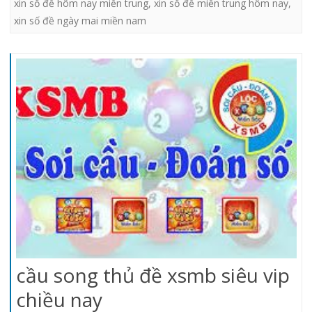
xin số đề hôm nay miền trung
,
xin số đề miền trung hôm nay
,
xin số đề ngày mai miền nam
cầu song thủ đề xsmb siêu vip
chiều nay