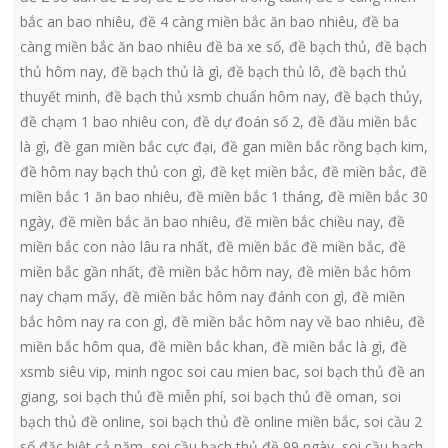
bắc an bao nhiêu
,
đề 4 càng miền bắc ăn bao nhiêu
,
đề ba
càng miền bắc ăn bao nhiêu đề ba xe số
,
đề bạch thủ
,
đề bạch
thủ hôm nay
,
đề bạch thủ là gì
,
đề bạch thủ lô
,
đề bạch thủ
thuyết minh
,
đề bạch thủ xsmb chuẩn hôm nay
,
đề bạch thủy
,
đề chạm 1 bao nhiêu con
,
đề dự đoán số 2
,
đề đầu miền bắc
là gì
,
đề gan miền bắc cực đại
,
đề gan miền bắc rồng bạch kim
,
đề hôm nay bạch thủ con gì
,
đề kẹt miền bắc
,
đề miền bắc
,
đề
miền bắc 1 ăn bao nhiêu
,
đề miền bắc 1 tháng
,
đề miền bắc 30
ngày
,
đề miền bắc ăn bao nhiêu
,
đề miền bắc chiều nay
,
đề
miền bắc con nào lâu ra nhất
,
đề miền bắc đề miền bắc
,
đề
miền bắc gần nhất
,
đề miền bắc hôm nay
,
đề miền bắc hôm
nay chạm mấy
,
đề miền bắc hôm nay đánh con gì
,
đề miền
bắc hôm nay ra con gì
,
đề miền bắc hôm nay về bao nhiêu
,
đề
miền bắc hôm qua
,
đề miền bắc khan
,
đề miền bắc là gì
,
đề
xsmb siêu vip
,
minh ngoc soi cau mien bac
,
soi bạch thủ đề an
giang
,
soi bạch thủ đề miễn phí
,
soi bạch thủ đề oman
,
soi
bạch thủ đề online
,
soi bạch thủ đề online miền bắc
,
soi cầu 2
số đặc biệt cả năm
,
soi cầu bạch thủ đề 99 ngày
,
soi cầu bạch