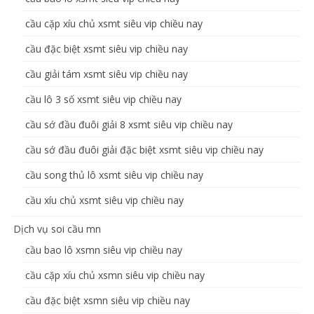
cầu cặp xíu chủ xsmt siêu vip chiều nay
cầu đặc biệt xsmt siêu vip chiều nay
cầu giải tám xsmt siêu vip chiều nay
cầu lô 3 số xsmt siêu vip chiều nay
cầu sớ đầu đuôi giải 8 xsmt siêu vip chiều nay
cầu sớ đầu đuôi giải đặc biệt xsmt siêu vip chiều nay
cầu song thủ lô xsmt siêu vip chiều nay
cầu xíu chủ xsmt siêu vip chiều nay
Dịch vụ soi cầu mn
cầu bao lô xsmn siêu vip chiều nay
cầu cặp xíu chủ xsmn siêu vip chiều nay
cầu đặc biệt xsmn siêu vip chiều nay