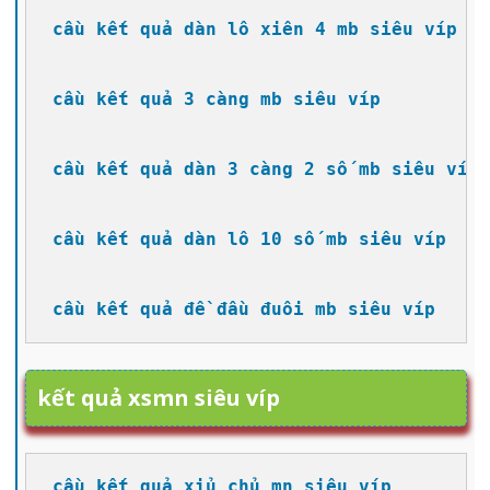
cầu kết quả dàn lô xiên 4 mb siêu víp
cầu kết quả 3 càng mb siêu víp
cầu kết quả dàn 3 càng 2 số mb siêu víp
cầu kết quả dàn lô 10 số mb siêu víp
cầu kết quả đề đầu đuôi mb siêu víp
kết quả xsmn siêu víp
cầu kết quả xỉu chủ mn siêu víp