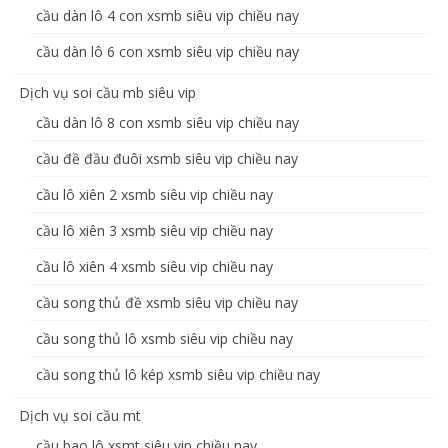
cầu dàn lô 4 con xsmb siêu vip chiều nay
cầu dàn lô 6 con xsmb siêu vip chiều nay
Dịch vụ soi cầu mb siêu vip
cầu dàn lô 8 con xsmb siêu vip chiều nay
cầu đề đầu đuôi xsmb siêu vip chiều nay
cầu lô xiên 2 xsmb siêu vip chiều nay
cầu lô xiên 3 xsmb siêu vip chiều nay
cầu lô xiên 4 xsmb siêu vip chiều nay
cầu song thủ đề xsmb siêu vip chiều nay
cầu song thủ lô xsmb siêu vip chiều nay
cầu song thủ lô kép xsmb siêu vip chiều nay
Dịch vụ soi cầu mt
cầu bao lô xsmt siêu vip chiều nay