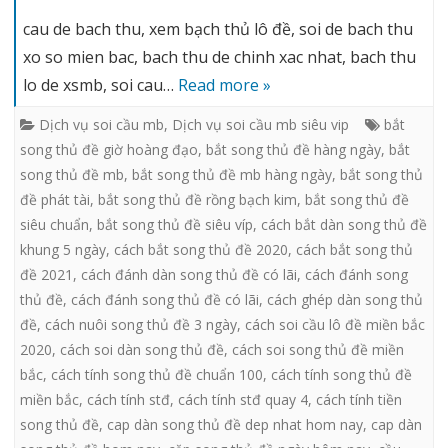
cau de bach thu, xem bạch thủ lô đề, soi de bach thu
xo so mien bac, bach thu de chinh xac nhat, bach thu
lo de xsmb, soi cau…
Read more »
Dịch vụ soi cầu mb
,
Dịch vụ soi cầu mb siêu vip
bắt
song thủ đề giờ hoàng đạo
,
bắt song thủ đề hàng ngày
,
bắt
song thủ đề mb
,
bắt song thủ đề mb hàng ngày
,
bắt song thủ
đề phát tài
,
bắt song thủ đề rồng bạch kim
,
bắt song thủ đề
siêu chuẩn
,
bắt song thủ đề siêu víp
,
cách bắt dàn song thủ đề
khung 5 ngày
,
cách bắt song thủ đề 2020
,
cách bắt song thủ
đề 2021
,
cách đánh dàn song thủ đề có lãi
,
cách đánh song
thủ đề
,
cách đánh song thủ đề có lãi
,
cách ghép dàn song thủ
đề
,
cách nuôi song thủ đề 3 ngày
,
cách soi cầu lô đề miền bắc
2020
,
cách soi dàn song thủ đề
,
cách soi song thủ đề miền
bắc
,
cách tính song thủ đề chuẩn 100
,
cách tính song thủ đề
miền bắc
,
cách tính stđ
,
cách tính stđ quay 4
,
cách tính tiền
song thủ đề
,
cap dàn song thủ đề dep nhat hom nay
,
cap dàn