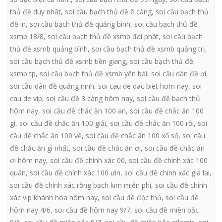
thủ đề duy nhất
,
soi cầu bạch thủ đề ê càng
,
soi cầu bạch thủ
đề in
,
soi cầu bạch thủ đề quảng bình
,
soi cầu bạch thủ đề
xsmb 18/8
,
soi cầu bạch thủ đề xsmb đai phát
,
soi cầu bạch
thủ đề xsmb quảng bình
,
soi cầu bạch thủ đề xsmb quảng trị
,
soi cầu bạch thủ đề xsmb tiền giang
,
soi cầu bạch thủ đề
xsmb tp
,
soi cầu bạch thủ đề xsmb yên bái
,
soi cầu dàn đề ơi
,
soi cầu dàn đề quảng ninh
,
soi cau de dac biet hom nay
,
soi
cau de vip
,
soi cầu đề 3 càng hôm nay
,
soi cầu đề bạch thủ
hôm nay
,
soi cầu đề chắc ăn 100 an
,
soi cầu đề chắc ăn 100
gì
,
soi cầu đề chắc ăn 100 giải
,
soi cầu đề chắc ăn 100 rồi
,
soi
cầu đề chắc ăn 100 về
,
soi cầu đề chắc ăn 100 xổ số
,
soi cầu
đề chắc ăn gì nhất
,
soi cầu đề chắc ăn ơi
,
soi cầu đề chắc ăn
ơi hôm nay
,
soi cầu đề chính xác 00
,
soi cầu đề chính xác 100
quán
,
soi cầu đề chính xác 100 ưin
,
soi cầu đề chính xác gia lai
,
soi cầu đề chính xác rồng bạch kim miễn phí
,
soi cầu đề chính
xác vip khánh hòa hôm nay
,
soi cầu đề độc thủ
,
soi cầu đề
hôm nay 4/6
,
soi cầu đề hôm nay 9/7
,
soi cầu đề miền bắc