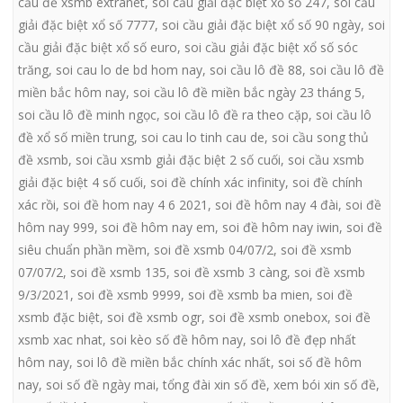
cầu đề xsmb extranet
,
soi cầu giải đặc biệt xổ số 247
,
soi cầu
giải đặc biệt xổ số 7777
,
soi cầu giải đặc biệt xổ số 90 ngày
,
soi
cầu giải đặc biệt xổ số euro
,
soi cầu giải đặc biệt xổ số sóc
trăng
,
soi cau lo de bd hom nay
,
soi cầu lô đề 88
,
soi cầu lô đề
miền bắc hôm nay
,
soi cầu lô đề miền bắc ngày 23 tháng 5
,
soi cầu lô đề minh ngọc
,
soi cầu lô đề ra theo cặp
,
soi cầu lô
đề xổ số miền trung
,
soi cau lo tinh cau de
,
soi cầu song thủ
đề xsmb
,
soi cầu xsmb giải đặc biệt 2 số cuối
,
soi cầu xsmb
giải đặc biệt 4 số cuối
,
soi đề chính xác infinity
,
soi đề chính
xác rồi
,
soi đề hom nay 4 6 2021
,
soi đề hôm nay 4 đài
,
soi đề
hôm nay 999
,
soi đề hôm nay em
,
soi đề hôm nay iwin
,
soi đề
siêu chuẩn phần mềm
,
soi đề xsmb 04/07/2
,
soi đề xsmb
07/07/2
,
soi đề xsmb 135
,
soi đề xsmb 3 càng
,
soi đề xsmb
9/3/2021
,
soi đề xsmb 9999
,
soi đề xsmb ba mien
,
soi đề
xsmb đặc biệt
,
soi đề xsmb ogr
,
soi đề xsmb onebox
,
soi đề
xsmb xac nhat
,
soi kèo số đề hôm nay
,
soi lô đề đẹp nhất
hôm nay
,
soi lô đề miền bắc chính xác nhất
,
soi số đề hôm
nay
,
soi số đề ngày mai
,
tổng đài xin số đề
,
xem bói xin số đề
,