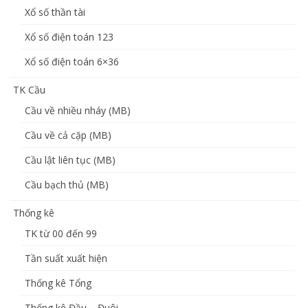
Xổ số thần tài
Xổ số điện toán 123
Xổ số điện toán 6×36
TK Cầu
Cầu về nhiều nháy (MB)
Cầu về cả cặp (MB)
Cầu lật liên tục (MB)
Cầu bạch thủ (MB)
Thống kê
TK từ 00 đến 99
Tần suất xuất hiện
Thống kê Tổng
Thống kê Đầu – Đuôi