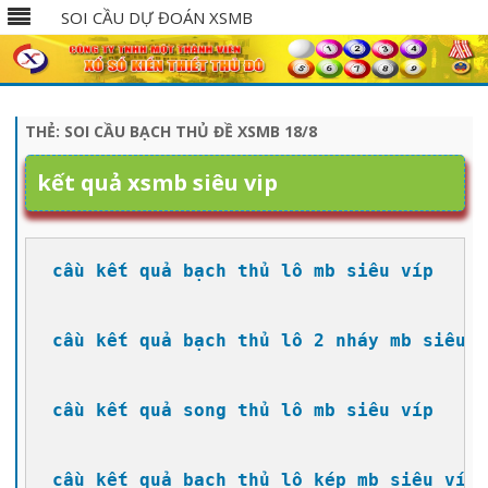
SOI CẦU DỰ ĐOÁN XSMB
Skip
to
content
THẺ:
SOI CẦU BẠCH THỦ ĐỀ XSMB 18/8
kết quả xsmb siêu vip
 cầu kết quả bạch thủ lô mb siêu víp
cầu kết quả bạch thủ lô 2 nháy mb siêu v
cầu kết quả song thủ lô mb siêu víp
cầu kết quả bạch thủ lô kép mb siêu víp