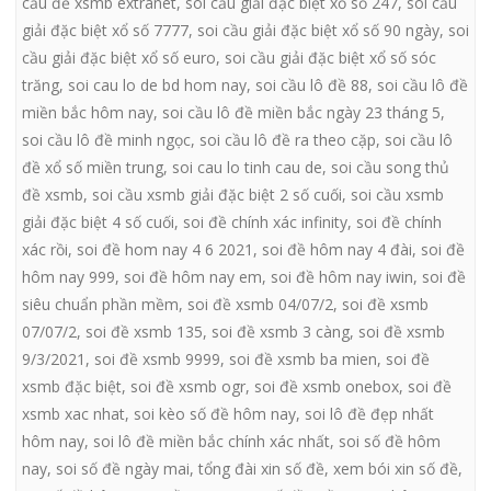
cầu đề xsmb extranet
,
soi cầu giải đặc biệt xổ số 247
,
soi cầu
giải đặc biệt xổ số 7777
,
soi cầu giải đặc biệt xổ số 90 ngày
,
soi
cầu giải đặc biệt xổ số euro
,
soi cầu giải đặc biệt xổ số sóc
trăng
,
soi cau lo de bd hom nay
,
soi cầu lô đề 88
,
soi cầu lô đề
miền bắc hôm nay
,
soi cầu lô đề miền bắc ngày 23 tháng 5
,
soi cầu lô đề minh ngọc
,
soi cầu lô đề ra theo cặp
,
soi cầu lô
đề xổ số miền trung
,
soi cau lo tinh cau de
,
soi cầu song thủ
đề xsmb
,
soi cầu xsmb giải đặc biệt 2 số cuối
,
soi cầu xsmb
giải đặc biệt 4 số cuối
,
soi đề chính xác infinity
,
soi đề chính
xác rồi
,
soi đề hom nay 4 6 2021
,
soi đề hôm nay 4 đài
,
soi đề
hôm nay 999
,
soi đề hôm nay em
,
soi đề hôm nay iwin
,
soi đề
siêu chuẩn phần mềm
,
soi đề xsmb 04/07/2
,
soi đề xsmb
07/07/2
,
soi đề xsmb 135
,
soi đề xsmb 3 càng
,
soi đề xsmb
9/3/2021
,
soi đề xsmb 9999
,
soi đề xsmb ba mien
,
soi đề
xsmb đặc biệt
,
soi đề xsmb ogr
,
soi đề xsmb onebox
,
soi đề
xsmb xac nhat
,
soi kèo số đề hôm nay
,
soi lô đề đẹp nhất
hôm nay
,
soi lô đề miền bắc chính xác nhất
,
soi số đề hôm
nay
,
soi số đề ngày mai
,
tổng đài xin số đề
,
xem bói xin số đề
,