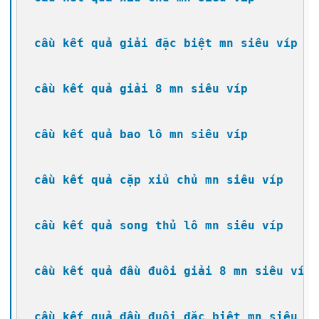
cầu kết quả giải đặc biệt mn siêu víp
cầu kết quả giải 8 mn siêu víp
cầu kết quả bao lô mn siêu víp
cầu kết quả cặp xỉu chủ mn siêu víp
cầu kết quả song thủ lô mn siêu víp
cầu kết quả đầu đuôi giải 8 mn siêu víp
cầu kết quả đầu đuôi đặc biệt mn siêu ví