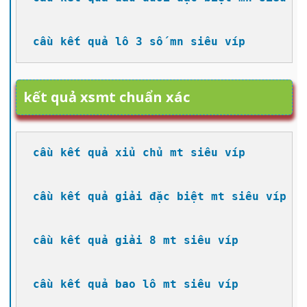
cầu kết quả lô 3 số mn siêu víp
kết quả xsmt chuẩn xác
cầu kết quả xỉu chủ mt siêu víp
cầu kết quả giải đặc biệt mt siêu víp
cầu kết quả giải 8 mt siêu víp
cầu kết quả bao lô mt siêu víp