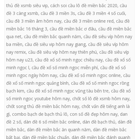
thủ đề xsmb siêu vip
,
cách soi cầu lô đề miền bắc 2020
,
cầu
đề 3 càng xsmb
,
cầu đề 3 miền 3s
,
cầu đề 3 miền 4 số cuối
,
cầu đề 3 miền âm hôm nay
,
cầu đề 3 miền online red
,
cầu đề
miền bắc 16 tháng 3
,
cầu đề miền bắc ơ đâu
,
cầu đề miền bắc
qua net
,
cầu đề miền bắc quanh năm
,
cầu đề siêu víp hôm nay
ba miền
,
cầu đề siêu vip hôm nay giang
,
cầu đề siêu víp hôm
nay remix
,
cầu đề siêu víp hôm nay thiên phú
,
cầu đề siêu víp
hôm nay u23
,
cầu đề xổ số minh ngọc chiều nay
,
cầu đề xổ số
minh ngọc l
,
cầu đề xổ số minh ngoc miễn phí
,
cầu đề xổ số
minh ngoc ngày hôm nay
,
cầu đề xổ số minh ngoc online
,
cầu
đề xổ số minh ngọc quảng bình
,
cầu đề xổ số minh ngoc rồng
bạch kim
,
cầu đề xổ số minh ngọc vũng tàu bến tre
,
cầu đề xổ
số minh ngoc youtube hôm nay
,
chốt số lô đề xsmb hôm nay
,
chốt song thủ đề miền bắc hôm nay
,
chốt vấn đề tiếng anh là
gì
,
combo bạch de bạch thủ lô
,
con số đề đẹp hôm nay
,
dan
đề 2 số
,
dàn đề 6 số miền bắc online
,
dàn đề bạch thủ
,
dàn đề
miền bắc
,
dàn đề miền bắc ăn quanh năm
,
dàn đề miền bắc
bất bại
,
dàn đề miền bắc chuẩn
,
dàn đề miền bắc đánh quanh