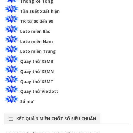
Thống kê Tổng
Tần suất xuất hiện
TK từ 00 đến 99
Loto miền Bắc
Loto miền Nam
Loto miền Trung
Quay thử XSMB
Quay thử XSMN
Quay thử XSMT
Quay thử Vietlott
Sổ mơ
KẾT QUẢ 3 MIỀN CHỐT SỐ SIÊU CHUẨN