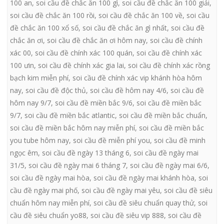
100 an
,
soi cầu đề chắc ăn 100 gì
,
soi cầu đề chắc ăn 100 giải
,
soi cầu đề chắc ăn 100 rồi
,
soi cầu đề chắc ăn 100 về
,
soi cầu
đề chắc ăn 100 xổ số
,
soi cầu đề chắc ăn gì nhất
,
soi cầu đề
chắc ăn ơi
,
soi cầu đề chắc ăn ơi hôm nay
,
soi cầu đề chính
xác 00
,
soi cầu đề chính xác 100 quán
,
soi cầu đề chính xác
100 ưin
,
soi cầu đề chính xác gia lai
,
soi cầu đề chính xác rồng
bạch kim miễn phí
,
soi cầu đề chính xác vip khánh hòa hôm
nay
,
soi cầu đề độc thủ
,
soi cầu đề hôm nay 4/6
,
soi cầu đề
hôm nay 9/7
,
soi cầu đề miền bắc 9/6
,
soi cầu đề miền bắc
9/7
,
soi cầu đề miền bắc atlantic
,
soi cầu đề miền bắc chuẩn
,
soi cầu đề miền bắc hôm nay miễn phí
,
soi cầu đề miền bắc
you tube hôm nay
,
soi cầu đề miễn phí you
,
soi cầu đề minh
ngọc êm
,
soi cầu đề ngày 13 tháng 6
,
soi cầu đề ngày mai
31/5
,
soi cầu đề ngày mai 6 tháng 7
,
soi cầu đề ngày mai 6/6
,
soi cầu đề ngày mai hòa
,
soi cầu đề ngày mai khánh hòa
,
soi
cầu đề ngày mai phố
,
soi cầu đề ngày mai yêu
,
soi cầu đề siêu
chuẩn hôm nay miễn phí
,
soi cầu đề siêu chuẩn quay thử
,
soi
cầu đề siêu chuẩn yo88
,
soi cầu đề siêu vip 888
,
soi cầu đề