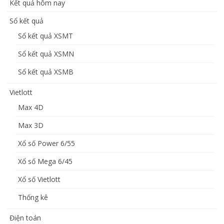
Kết quả hôm nay
Sổ kết quả
Sổ kết quả XSMT
Sổ kết quả XSMN
Sổ kết quả XSMB
Vietlott
Max 4D
Max 3D
Xổ số Power 6/55
Xổ số Mega 6/45
Xổ số Vietlott
Thống kê
Điện toán