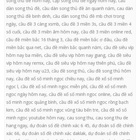
song thủ đề hom nay
,
cặp song thủ đề ngày hôm nay
,
cầu
dàn song thủ đề
,
cầu dàn song thủ đề ăn quanh năm
,
cau dàn
song thủ đề binh dinh
,
cầu dàn song thủ đề mb chơi trong
ngày
,
cầu đề 3 càng xsmb
,
cầu đề 3 miền 3s
,
cầu đề 3 miền 4
số cuối
,
cầu đề 3 miền âm hôm nay
,
cầu đề 3 miền online red
,
cầu đề miền bắc 16 tháng 3
,
cầu đề miền bắc ơ đâu
,
cầu đề
miền bắc qua net
,
cầu đề miền bắc quanh năm
,
cầu đề siêu víp
hôm nay ba miền
,
cầu đề siêu vip hôm nay giang
,
cầu đề siêu
víp hôm nay remix
,
cầu đề siêu víp hôm nay thiên phú
,
cầu đề
siêu víp hôm nay u23
,
cầu đề song thủ
,
cầu đề song thủ hôm
nay
,
cầu đề xổ số minh ngọc chiều nay
,
cầu đề xổ số minh
ngọc l
,
cầu đề xổ số minh ngoc miễn phí
,
cầu đề xổ số minh
ngoc ngày hôm nay
,
cầu đề xổ số minh ngoc online
,
cầu đề xổ
số minh ngọc quảng bình
,
cầu đề xổ số minh ngoc rồng bạch
kim
,
cầu đề xổ số minh ngọc vũng tàu bến tre
,
cầu đề xổ số
minh ngoc youtube hôm nay
,
cau song thu
,
cau song thu de
hang ngay
,
dự đoán số đề chính xác 6 45
,
dự đoán số đề chính
xác 66
,
dự đoán số đề chính xác daklak
,
dự đoán số đề chính