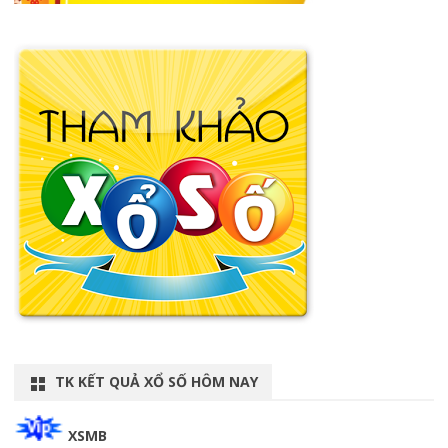
TK KẾT QUẢ XỔ SỐ HÔM NAY
XSMB