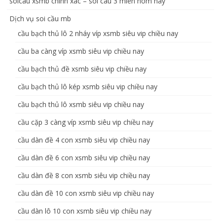
soicau xsmb chinh xac – soi cau 3 mien hom nay
Dịch vụ soi cầu mb
cầu bạch thủ lô 2 nháy víp xsmb siêu vip chiều nay
cầu ba càng víp xsmb siêu vip chiều nay
cầu bạch thủ đề xsmb siêu vip chiều nay
cầu bạch thủ lô kép xsmb siêu vip chiều nay
cầu bạch thủ lô xsmb siêu vip chiều nay
cầu cặp 3 càng víp xsmb siêu vip chiều nay
cầu dàn đề 4 con xsmb siêu vip chiều nay
cầu dàn đề 6 con xsmb siêu vip chiều nay
cầu dàn đề 8 con xsmb siêu vip chiều nay
cầu dàn đề 10 con xsmb siêu vip chiều nay
cầu dàn lô 10 con xsmb siêu vip chiều nay