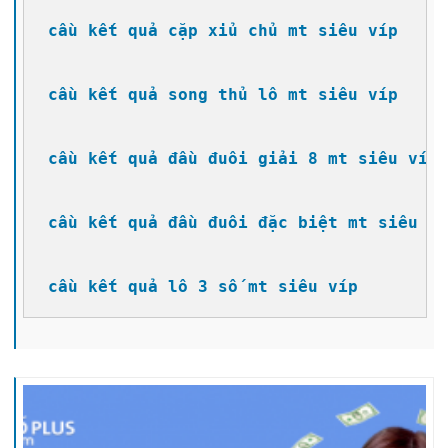
cầu kết quả cặp xỉu chủ mt siêu víp
cầu kết quả song thủ lô mt siêu víp
cầu kết quả đầu đuôi giải 8 mt siêu víp
cầu kết quả đầu đuôi đặc biệt mt siêu ví
cầu kết quả lô 3 số mt siêu víp