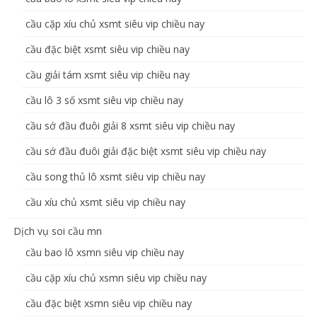
cầu cặp xíu chủ xsmt siêu vip chiều nay
cầu đặc biệt xsmt siêu vip chiều nay
cầu giải tám xsmt siêu vip chiều nay
cầu lô 3 số xsmt siêu vip chiều nay
cầu sớ đầu đuôi giải 8 xsmt siêu vip chiều nay
cầu sớ đầu đuôi giải đặc biệt xsmt siêu vip chiều nay
cầu song thủ lô xsmt siêu vip chiều nay
cầu xíu chủ xsmt siêu vip chiều nay
Dịch vụ soi cầu mn
cầu bao lô xsmn siêu vip chiều nay
cầu cặp xíu chủ xsmn siêu vip chiều nay
cầu đặc biệt xsmn siêu vip chiều nay