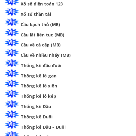
Xổ số điện toán 123
Xổ số thần tài
Cầu bạch thủ (MB)
Cầu lật liên tục (MB)
Cầu về cả cặp (MB)
Cầu về nhiều nháy (MB)
Thống kê đầu đuôi
Thống kê lô gan
Thống kê lô xiên
Thống kê lô kép
Thống kê Đầu
Thống kê Đuôi
Thống kê Đầu – Đuôi