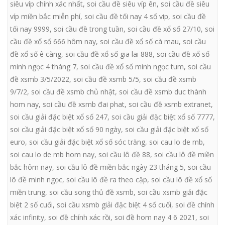
siêu víp chính xác nhất
,
soi cầu đề siêu víp ên
,
soi cầu đề siêu
víp miền bắc miễn phí
,
soi cầu đề tối nay 4 số vip
,
soi cầu đề
tối nay 9999
,
soi cầu đề trong tuần
,
soi cầu đề xổ số 27/10
,
soi
cầu đề xổ số 666 hôm nay
,
soi cầu đề xổ số cà mau
,
soi cầu
đề xổ số ê càng
,
soi cầu đề xổ số gia lai 888
,
soi cầu đề xổ số
minh ngọc 4 tháng 7
,
soi cầu đề xổ số minh ngọc tum
,
soi cầu
đề xsmb 3/5/2022
,
soi cầu đề xsmb 5/5
,
soi cầu đề xsmb
9/7/2
,
soi cầu đề xsmb chủ nhật
,
soi cầu đề xsmb duc thành
hom nay
,
soi cầu đề xsmb đai phat
,
soi cầu đề xsmb extranet
,
soi cầu giải đặc biệt xổ số 247
,
soi cầu giải đặc biệt xổ số 7777
,
soi cầu giải đặc biệt xổ số 90 ngày
,
soi cầu giải đặc biệt xổ số
euro
,
soi cầu giải đặc biệt xổ số sóc trăng
,
soi cau lo de mb
,
soi cau lo de mb hom nay
,
soi cầu lô đề 88
,
soi cầu lô đề miền
bắc hôm nay
,
soi cầu lô đề miền bắc ngày 23 tháng 5
,
soi cầu
lô đề minh ngọc
,
soi cầu lô đề ra theo cặp
,
soi cầu lô đề xổ số
miền trung
,
soi cầu song thủ đề xsmb
,
soi cầu xsmb giải đặc
biệt 2 số cuối
,
soi cầu xsmb giải đặc biệt 4 số cuối
,
soi đề chính
xác infinity
,
soi đề chính xác rồi
,
soi đề hom nay 4 6 2021
,
soi