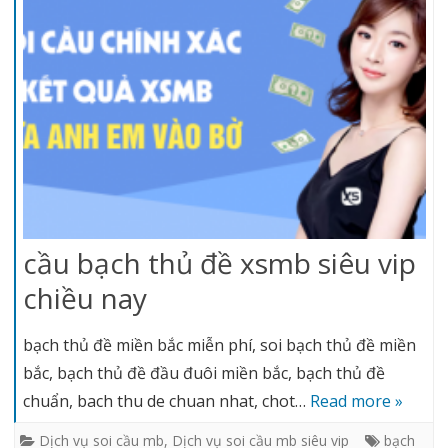
cầu bạch thủ đề xsmb siêu vip
chiều nay
bạch thủ đề miền bắc miễn phí, soi bạch thủ đề miền
bắc, bạch thủ đề đầu đuôi miền bắc, bạch thủ đề
chuẩn, bach thu de chuan nhat, chot…
Read more »
Dịch vụ soi cầu mb
,
Dịch vụ soi cầu mb siêu vip
bạch