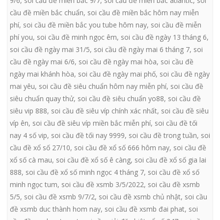
9/6
,
soi cầu đề miền bắc 9/7
,
soi cầu đề miền bắc atlantic
,
soi
cầu đề miền bắc chuẩn
,
soi cầu đề miền bắc hôm nay miễn
phí
,
soi cầu đề miền bắc you tube hôm nay
,
soi cầu đề miễn
phí you
,
soi cầu đề minh ngọc êm
,
soi cầu đề ngày 13 tháng 6
,
soi cầu đề ngày mai 31/5
,
soi cầu đề ngày mai 6 tháng 7
,
soi
cầu đề ngày mai 6/6
,
soi cầu đề ngày mai hòa
,
soi cầu đề
ngày mai khánh hòa
,
soi cầu đề ngày mai phố
,
soi cầu đề ngày
mai yêu
,
soi cầu đề siêu chuẩn hôm nay miễn phí
,
soi cầu đề
siêu chuẩn quay thử
,
soi cầu đề siêu chuẩn yo88
,
soi cầu đề
siêu vip 888
,
soi cầu đề siêu víp chính xác nhất
,
soi cầu đề siêu
víp ên
,
soi cầu đề siêu víp miền bắc miễn phí
,
soi cầu đề tối
nay 4 số vip
,
soi cầu đề tối nay 9999
,
soi cầu đề trong tuần
,
soi
cầu đề xổ số 27/10
,
soi cầu đề xổ số 666 hôm nay
,
soi cầu đề
xổ số cà mau
,
soi cầu đề xổ số ê càng
,
soi cầu đề xổ số gia lai
888
,
soi cầu đề xổ số minh ngọc 4 tháng 7
,
soi cầu đề xổ số
minh ngọc tum
,
soi cầu đề xsmb 3/5/2022
,
soi cầu đề xsmb
5/5
,
soi cầu đề xsmb 9/7/2
,
soi cầu đề xsmb chủ nhật
,
soi cầu
đề xsmb duc thành hom nay
,
soi cầu đề xsmb đai phat
,
soi