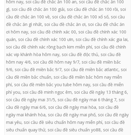
hôm nay
,
soi cầu đề chắc ăn 100 an
,
soi cầu đề chắc ăn 100
gì
,
soi cầu đề chắc ăn 100 giải
,
soi cầu đề chắc ăn 100 rồi
,
soi
cầu đề chắc ăn 100 về
,
soi cầu đề chắc ăn 100 xổ số
,
soi cầu
đề chắc ăn gì nhất
,
soi cầu đề chắc ăn ơi
,
soi cầu đề chắc ăn
ơi hôm nay
,
soi cầu đề chính xác 00
,
soi cầu đề chính xác 100
quán
,
soi cầu đề chính xác 100 ưin
,
soi cầu đề chính xác gia lai
,
soi cầu đề chính xác rồng bạch kim miễn phí
,
soi cầu đề chính
xác vip khánh hòa hôm nay
,
soi cầu đề độc thủ
,
soi cầu đề
hôm nay 4/6
,
soi cầu đề hôm nay 9/7
,
soi cầu đề miền bắc
9/6
,
soi cầu đề miền bắc 9/7
,
soi cầu đề miền bắc atlantic
,
soi
cầu đề miền bắc chuẩn
,
soi cầu đề miền bắc hôm nay miễn
phí
,
soi cầu đề miền bắc you tube hôm nay
,
soi cầu đề miễn
phí you
,
soi cầu đề minh ngọc êm
,
soi cầu đề ngày 13 tháng 6
,
soi cầu đề ngày mai 31/5
,
soi cầu đề ngày mai 6 tháng 7
,
soi
cầu đề ngày mai 6/6
,
soi cầu đề ngày mai hòa
,
soi cầu đề
ngày mai khánh hòa
,
soi cầu đề ngày mai phố
,
soi cầu đề ngày
mai yêu
,
soi cầu đề siêu chuẩn hôm nay miễn phí
,
soi cầu đề
siêu chuẩn quay thử
,
soi cầu đề siêu chuẩn yo88
,
soi cầu đề