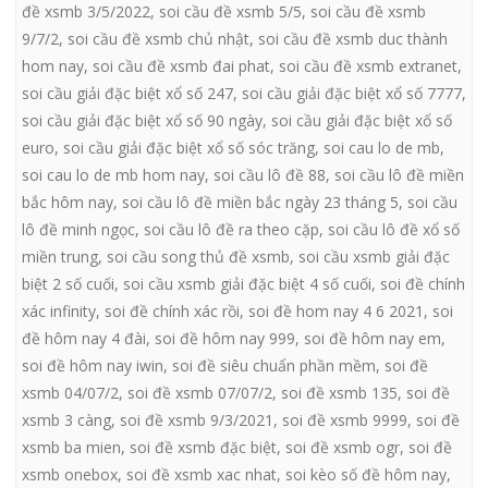
đề xsmb 3/5/2022
,
soi cầu đề xsmb 5/5
,
soi cầu đề xsmb
9/7/2
,
soi cầu đề xsmb chủ nhật
,
soi cầu đề xsmb duc thành
hom nay
,
soi cầu đề xsmb đai phat
,
soi cầu đề xsmb extranet
,
soi cầu giải đặc biệt xổ số 247
,
soi cầu giải đặc biệt xổ số 7777
,
soi cầu giải đặc biệt xổ số 90 ngày
,
soi cầu giải đặc biệt xổ số
euro
,
soi cầu giải đặc biệt xổ số sóc trăng
,
soi cau lo de mb
,
soi cau lo de mb hom nay
,
soi cầu lô đề 88
,
soi cầu lô đề miền
bắc hôm nay
,
soi cầu lô đề miền bắc ngày 23 tháng 5
,
soi cầu
lô đề minh ngọc
,
soi cầu lô đề ra theo cặp
,
soi cầu lô đề xổ số
miền trung
,
soi cầu song thủ đề xsmb
,
soi cầu xsmb giải đặc
biệt 2 số cuối
,
soi cầu xsmb giải đặc biệt 4 số cuối
,
soi đề chính
xác infinity
,
soi đề chính xác rồi
,
soi đề hom nay 4 6 2021
,
soi
đề hôm nay 4 đài
,
soi đề hôm nay 999
,
soi đề hôm nay em
,
soi đề hôm nay iwin
,
soi đề siêu chuẩn phần mềm
,
soi đề
xsmb 04/07/2
,
soi đề xsmb 07/07/2
,
soi đề xsmb 135
,
soi đề
xsmb 3 càng
,
soi đề xsmb 9/3/2021
,
soi đề xsmb 9999
,
soi đề
xsmb ba mien
,
soi đề xsmb đặc biệt
,
soi đề xsmb ogr
,
soi đề
xsmb onebox
,
soi đề xsmb xac nhat
,
soi kèo số đề hôm nay
,