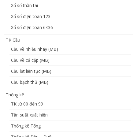
Xổ số thần tài
Xổ số điện toán 123
Xổ số điện toán 6×36
TK Cầu
Cầu về nhiều nháy (MB)
Cầu về cả cặp (MB)
Cầu lật liên tục (MB)
Cầu bạch thủ (MB)
Thống kê
TK từ 00 đến 99
Tần suất xuất hiện
Thống kê Tổng
Thống kê Đầu – Đuôi