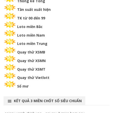
Thống kê Tổng
Tần suất xuất hiện
TK từ 00 đến 99
Loto miền Bắc
Loto miền Nam
Loto miền Trung
Quay thử XSMB
Quay thử XSMN
Quay thử XSMT
Quay thử Vietlott
Sổ mơ
KẾT QUẢ 3 MIỀN CHỐT SỐ SIÊU CHUẨN