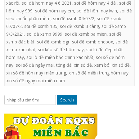
xác rồi
,
soi đề hom nay 4 6 2021
,
soi đề hôm nay 4 đài
,
soi đề
hôm nay 999
,
soi đề hôm nay em
,
soi đề hôm nay iwin
,
soi đề
siêu chuẩn phần mềm
,
soi đề xsmb 04/07/2
,
soi đề xsmb
07/07/2
,
soi đề xsmb 135
,
soi đề xsmb 3 càng
,
soi đề xsmb
9/3/2021
,
soi đề xsmb 9999
,
soi đề xsmb ba mien
,
soi đề
xsmb đặc biệt
,
soi đề xsmb ogr
,
soi đề xsmb onebox
,
soi đề
xsmb xac nhat
,
soi kèo số đề hôm nay
,
soi lô đề đẹp nhất
hôm nay
,
soi lô đề miền bắc chính xác nhất
,
soi số đề hôm
nay
,
soi số đề ngày mai
,
tổng đài xin số đề
,
xem bói xin số đề
,
xin số đề hôm nay miền trung
,
xin số đề miền trung hôm nay
,
xin số đề ngày mai miền nam
Search