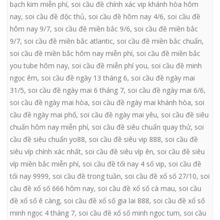
bạch kim miễn phí
,
soi cầu đề chính xác vip khánh hòa hôm
nay
,
soi cầu đề độc thủ
,
soi cầu đề hôm nay 4/6
,
soi cầu đề
hôm nay 9/7
,
soi cầu đề miền bắc 9/6
,
soi cầu đề miền bắc
9/7
,
soi cầu đề miền bắc atlantic
,
soi cầu đề miền bắc chuẩn
,
soi cầu đề miền bắc hôm nay miễn phí
,
soi cầu đề miền bắc
you tube hôm nay
,
soi cầu đề miễn phí you
,
soi cầu đề minh
ngọc êm
,
soi cầu đề ngày 13 tháng 6
,
soi cầu đề ngày mai
31/5
,
soi cầu đề ngày mai 6 tháng 7
,
soi cầu đề ngày mai 6/6
,
soi cầu đề ngày mai hòa
,
soi cầu đề ngày mai khánh hòa
,
soi
cầu đề ngày mai phố
,
soi cầu đề ngày mai yêu
,
soi cầu đề siêu
chuẩn hôm nay miễn phí
,
soi cầu đề siêu chuẩn quay thử
,
soi
cầu đề siêu chuẩn yo88
,
soi cầu đề siêu vip 888
,
soi cầu đề
siêu víp chính xác nhất
,
soi cầu đề siêu víp ên
,
soi cầu đề siêu
víp miền bắc miễn phí
,
soi cầu đề tối nay 4 số vip
,
soi cầu đề
tối nay 9999
,
soi cầu đề trong tuần
,
soi cầu đề xổ số 27/10
,
soi
cầu đề xổ số 666 hôm nay
,
soi cầu đề xổ số cà mau
,
soi cầu
đề xổ số ê càng
,
soi cầu đề xổ số gia lai 888
,
soi cầu đề xổ số
minh ngọc 4 tháng 7
,
soi cầu đề xổ số minh ngọc tum
,
soi cầu