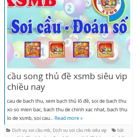
cầu song thủ đề xsmb siêu vip
chiều nay
cau de bach thu, xem bạch thủ lô đề, soi de bach thu
xo so mien bac, bach thu de chinh xac nhat, bach thu
lo de xsmb, soi cau…
Read more »
Dịch vụ soi cầu mb
,
Dịch vụ soi cầu mb siêu vip
bắt