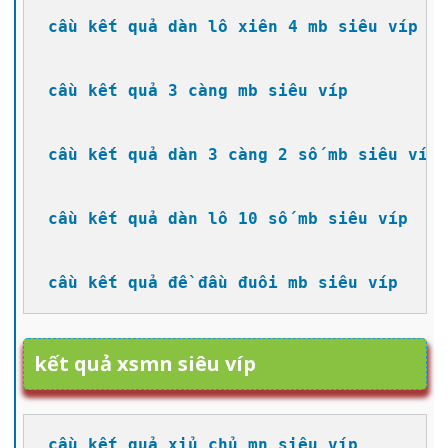
cầu kết quả dàn lô xiên 4 mb siêu víp
cầu kết quả 3 càng mb siêu víp
cầu kết quả dàn 3 càng 2 số mb siêu víp
cầu kết quả dàn lô 10 số mb siêu víp
cầu kết quả đề đầu đuôi mb siêu víp
kết quả xsmn siêu víp
cầu kết quả xỉu chủ mn siêu víp