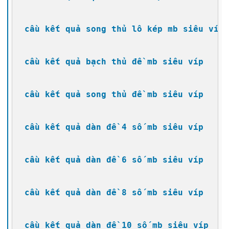
cầu kết quả song thủ lô kép mb siêu víp
cầu kết quả bạch thủ đề mb siêu víp
cầu kết quả song thủ đề mb siêu víp
cầu kết quả dàn đề 4 số mb siêu víp
cầu kết quả dàn đề 6 số mb siêu víp
cầu kết quả dàn đề 8 số mb siêu víp
cầu kết quả dàn đề 10 số mb siêu víp