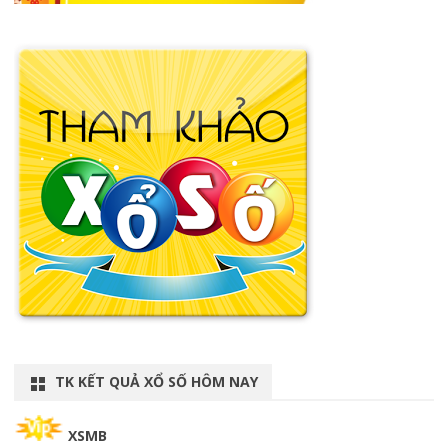
TK KẾT QUẢ XỔ SỐ HÔM NAY
XSMB