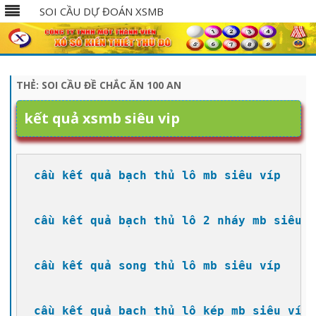
SOI CẦU DỰ ĐOÁN XSMB
Skip
to
content
THẺ:
SOI CẦU ĐỀ CHẮC ĂN 100 AN
kết quả xsmb siêu vip
 cầu kết quả bạch thủ lô mb siêu víp
cầu kết quả bạch thủ lô 2 nháy mb siêu v
cầu kết quả song thủ lô mb siêu víp
cầu kết quả bạch thủ lô kép mb siêu víp