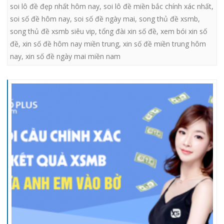
soi lô đề đẹp nhất hôm nay
,
soi lô đề miền bắc chính xác nhất
,
soi số đề hôm nay
,
soi số đề ngày mai
,
song thủ đề xsmb
,
song thủ đề xsmb siêu vip
,
tổng đài xin số đề
,
xem bói xin số
đề
,
xin số đề hôm nay miền trung
,
xin số đề miền trung hôm
nay
,
xin số đề ngày mai miền nam