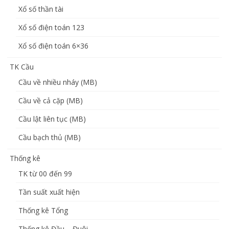
Xổ số thần tài
Xổ số điện toán 123
Xổ số điện toán 6×36
TK Cầu
Cầu về nhiều nháy (MB)
Cầu về cả cặp (MB)
Cầu lật liên tục (MB)
Cầu bạch thủ (MB)
Thống kê
TK từ 00 đến 99
Tần suất xuất hiện
Thống kê Tổng
Thống kê Đầu – Đuôi