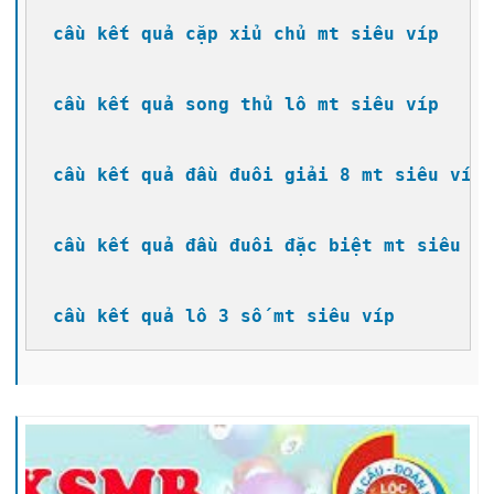
cầu kết quả cặp xỉu chủ mt siêu víp
cầu kết quả song thủ lô mt siêu víp
cầu kết quả đầu đuôi giải 8 mt siêu víp
cầu kết quả đầu đuôi đặc biệt mt siêu ví
cầu kết quả lô 3 số mt siêu víp