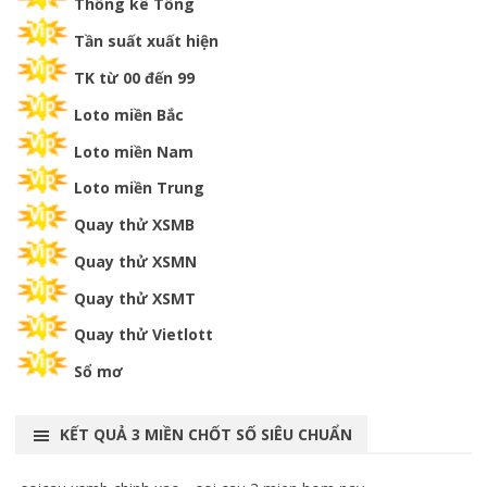
Thống kê Tổng
Tần suất xuất hiện
TK từ 00 đến 99
Loto miền Bắc
Loto miền Nam
Loto miền Trung
Quay thử XSMB
Quay thử XSMN
Quay thử XSMT
Quay thử Vietlott
Sổ mơ
KẾT QUẢ 3 MIỀN CHỐT SỐ SIÊU CHUẨN