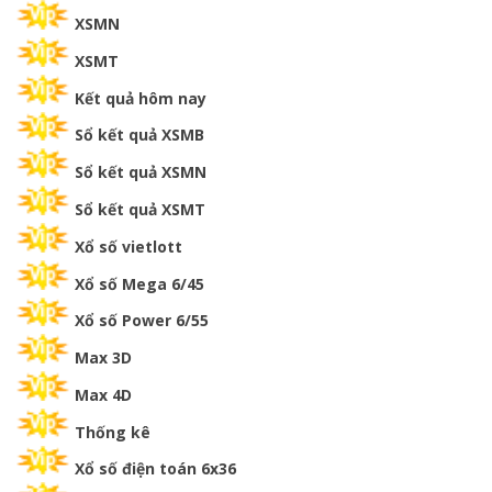
XSMN
XSMT
Kết quả hôm nay
Sổ kết quả XSMB
Sổ kết quả XSMN
Sổ kết quả XSMT
Xổ số vietlott
Xổ số Mega 6/45
Xổ số Power 6/55
Max 3D
Max 4D
Thống kê
Xổ số điện toán 6x36