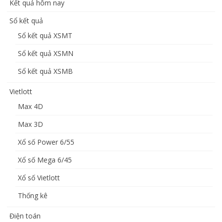
Kết quả hôm nay
Sổ kết quả
Sổ kết quả XSMT
Sổ kết quả XSMN
Sổ kết quả XSMB
Vietlott
Max 4D
Max 3D
Xổ số Power 6/55
Xổ số Mega 6/45
Xổ số Vietlott
Thống kê
Điện toán