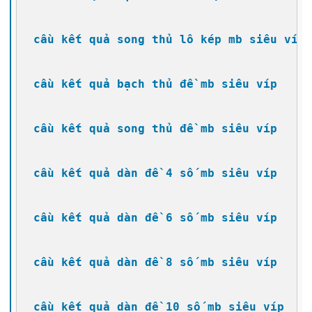
cầu kết quả song thủ lô kép mb siêu víp
cầu kết quả bạch thủ đề mb siêu víp
cầu kết quả song thủ đề mb siêu víp
cầu kết quả dàn đề 4 số mb siêu víp
cầu kết quả dàn đề 6 số mb siêu víp
cầu kết quả dàn đề 8 số mb siêu víp
cầu kết quả dàn đề 10 số mb siêu víp