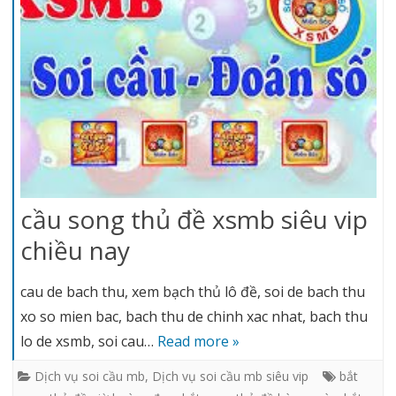
cầu song thủ đề xsmb siêu vip
chiều nay
cau de bach thu, xem bạch thủ lô đề, soi de bach thu
xo so mien bac, bach thu de chinh xac nhat, bach thu
lo de xsmb, soi cau…
Read more »
Dịch vụ soi cầu mb
,
Dịch vụ soi cầu mb siêu vip
bắt