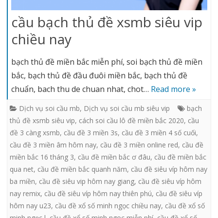
cầu bạch thủ đề xsmb siêu vip
chiều nay
bạch thủ đề miền bắc miễn phí, soi bạch thủ đề miền
bắc, bạch thủ đề đầu đuôi miền bắc, bạch thủ đề
chuẩn, bach thu de chuan nhat, chot…
Read more »
Dịch vụ soi cầu mb
,
Dịch vụ soi cầu mb siêu vip
bạch
thủ đề xsmb siêu vip
,
cách soi cầu lô đề miền bắc 2020
,
cầu
đề 3 càng xsmb
,
cầu đề 3 miền 3s
,
cầu đề 3 miền 4 số cuối
,
cầu đề 3 miền âm hôm nay
,
cầu đề 3 miền online red
,
cầu đề
miền bắc 16 tháng 3
,
cầu đề miền bắc ơ đâu
,
cầu đề miền bắc
qua net
,
cầu đề miền bắc quanh năm
,
cầu đề siêu víp hôm nay
ba miền
,
cầu đề siêu vip hôm nay giang
,
cầu đề siêu víp hôm
nay remix
,
cầu đề siêu víp hôm nay thiên phú
,
cầu đề siêu víp
hôm nay u23
,
cầu đề xổ số minh ngọc chiều nay
,
cầu đề xổ số
minh ngọc l
,
cầu đề xổ số minh ngoc miễn phí
,
cầu đề xổ số