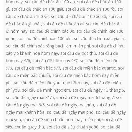
hôm nay
,
soi cầu đề chắc ăn 100 an
,
soi cầu đề chắc ăn 100
gì
,
soi cầu đề chắc ăn 100 giải
,
soi cầu đề chắc ăn 100 rồi
,
soi
cầu đề chắc ăn 100 về
,
soi cầu đề chắc ăn 100 xổ số
,
soi cầu
đề chắc ăn gì nhất
,
soi cầu đề chắc ăn ơi
,
soi cầu đề chắc ăn
ơi hôm nay
,
soi cầu đề chính xác 00
,
soi cầu đề chính xác 100
quán
,
soi cầu đề chính xác 100 ưin
,
soi cầu đề chính xác gia lai
,
soi cầu đề chính xác rồng bạch kim miễn phí
,
soi cầu đề chính
xác vip khánh hòa hôm nay
,
soi cầu đề độc thủ
,
soi cầu đề
hôm nay 4/6
,
soi cầu đề hôm nay 9/7
,
soi cầu đề miền bắc
9/6
,
soi cầu đề miền bắc 9/7
,
soi cầu đề miền bắc atlantic
,
soi
cầu đề miền bắc chuẩn
,
soi cầu đề miền bắc hôm nay miễn
phí
,
soi cầu đề miền bắc you tube hôm nay
,
soi cầu đề miễn
phí you
,
soi cầu đề minh ngọc êm
,
soi cầu đề ngày 13 tháng 6
,
soi cầu đề ngày mai 31/5
,
soi cầu đề ngày mai 6 tháng 7
,
soi
cầu đề ngày mai 6/6
,
soi cầu đề ngày mai hòa
,
soi cầu đề
ngày mai khánh hòa
,
soi cầu đề ngày mai phố
,
soi cầu đề ngày
mai yêu
,
soi cầu đề siêu chuẩn hôm nay miễn phí
,
soi cầu đề
siêu chuẩn quay thử
,
soi cầu đề siêu chuẩn yo88
,
soi cầu đề