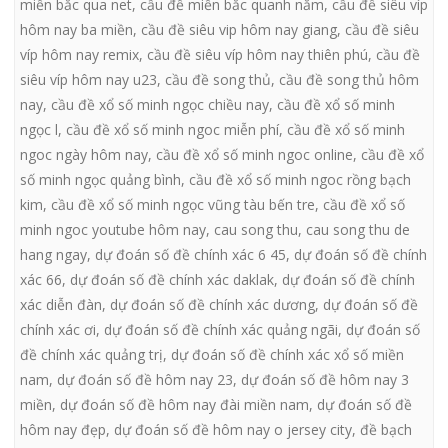
miền bắc qua net
,
cầu đề miền bắc quanh năm
,
cầu đề siêu víp
hôm nay ba miền
,
cầu đề siêu vip hôm nay giang
,
cầu đề siêu
víp hôm nay remix
,
cầu đề siêu víp hôm nay thiên phú
,
cầu đề
siêu víp hôm nay u23
,
cầu đề song thủ
,
cầu đề song thủ hôm
nay
,
cầu đề xổ số minh ngọc chiều nay
,
cầu đề xổ số minh
ngọc l
,
cầu đề xổ số minh ngoc miễn phí
,
cầu đề xổ số minh
ngoc ngày hôm nay
,
cầu đề xổ số minh ngoc online
,
cầu đề xổ
số minh ngọc quảng bình
,
cầu đề xổ số minh ngoc rồng bạch
kim
,
cầu đề xổ số minh ngọc vũng tàu bến tre
,
cầu đề xổ số
minh ngoc youtube hôm nay
,
cau song thu
,
cau song thu de
hang ngay
,
dự đoán số đề chính xác 6 45
,
dự đoán số đề chính
xác 66
,
dự đoán số đề chính xác daklak
,
dự đoán số đề chính
xác diễn đàn
,
dự đoán số đề chính xác dương
,
dự đoán số đề
chính xác ơi
,
dự đoán số đề chính xác quảng ngãi
,
dự đoán số
đề chính xác quảng trị
,
dự đoán số đề chính xác xổ số miền
nam
,
dự đoán số đề hôm nay 23
,
dự đoán số đề hôm nay 3
miền
,
dự đoán số đề hôm nay đài miền nam
,
dự đoán số đề
hôm nay đẹp
,
dự đoán số đề hôm nay o jersey city
,
đề bạch