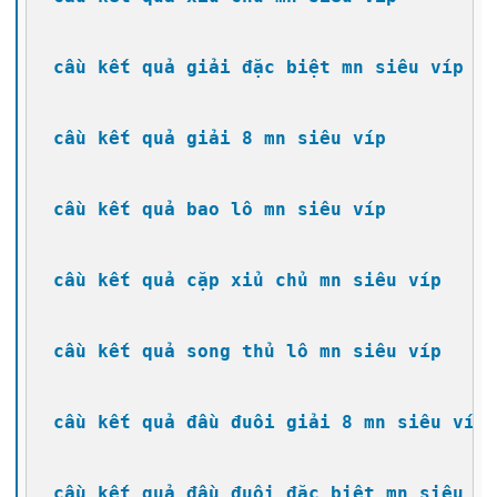
cầu kết quả giải đặc biệt mn siêu víp
cầu kết quả giải 8 mn siêu víp
cầu kết quả bao lô mn siêu víp
cầu kết quả cặp xỉu chủ mn siêu víp
cầu kết quả song thủ lô mn siêu víp
cầu kết quả đầu đuôi giải 8 mn siêu víp
cầu kết quả đầu đuôi đặc biệt mn siêu ví