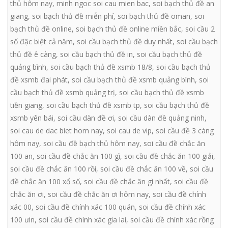
thủ hôm nay
,
minh ngoc soi cau mien bac
,
soi bạch thủ đề an
giang
,
soi bạch thủ đề miễn phí
,
soi bạch thủ đề oman
,
soi
bạch thủ đề online
,
soi bạch thủ đề online miền bắc
,
soi cầu 2
số đặc biệt cả năm
,
soi cầu bạch thủ đề duy nhất
,
soi cầu bạch
thủ đề ê càng
,
soi cầu bạch thủ đề in
,
soi cầu bạch thủ đề
quảng bình
,
soi cầu bạch thủ đề xsmb 18/8
,
soi cầu bạch thủ
đề xsmb đai phát
,
soi cầu bạch thủ đề xsmb quảng bình
,
soi
cầu bạch thủ đề xsmb quảng trị
,
soi cầu bạch thủ đề xsmb
tiền giang
,
soi cầu bạch thủ đề xsmb tp
,
soi cầu bạch thủ đề
xsmb yên bái
,
soi cầu dàn đề ơi
,
soi cầu dàn đề quảng ninh
,
soi cau de dac biet hom nay
,
soi cau de vip
,
soi cầu đề 3 càng
hôm nay
,
soi cầu đề bạch thủ hôm nay
,
soi cầu đề chắc ăn
100 an
,
soi cầu đề chắc ăn 100 gì
,
soi cầu đề chắc ăn 100 giải
,
soi cầu đề chắc ăn 100 rồi
,
soi cầu đề chắc ăn 100 về
,
soi cầu
đề chắc ăn 100 xổ số
,
soi cầu đề chắc ăn gì nhất
,
soi cầu đề
chắc ăn ơi
,
soi cầu đề chắc ăn ơi hôm nay
,
soi cầu đề chính
xác 00
,
soi cầu đề chính xác 100 quán
,
soi cầu đề chính xác
100 ưin
,
soi cầu đề chính xác gia lai
,
soi cầu đề chính xác rồng