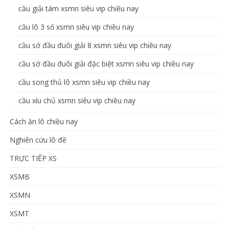
cầu giải tám xsmn siêu vip chiều nay
cầu lô 3 số xsmn siêu vip chiều nay
cầu sớ đầu đuôi giải 8 xsmn siêu vip chiều nay
cầu sớ đầu đuôi giải đặc biệt xsmn siêu vip chiều nay
cầu song thủ lô xsmn siêu vip chiều nay
cầu xíu chủ xsmn siêu vip chiều nay
Cách ăn lô chiều nay
Nghiên cứu lô đề
TRỰC TIẾP XS
XSMB
XSMN
XSMT