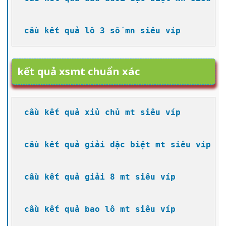
cầu kết quả lô 3 số mn siêu víp
kết quả xsmt chuẩn xác
cầu kết quả xỉu chủ mt siêu víp
cầu kết quả giải đặc biệt mt siêu víp
cầu kết quả giải 8 mt siêu víp
cầu kết quả bao lô mt siêu víp