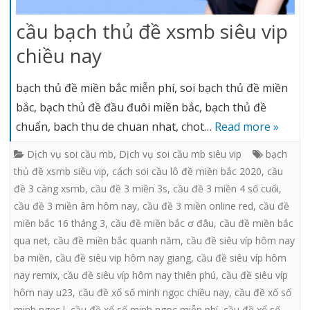
cầu bạch thủ đề xsmb siêu vip
chiều nay
bạch thủ đề miền bắc miễn phí, soi bạch thủ đề miền
bắc, bạch thủ đề đầu đuôi miền bắc, bạch thủ đề
chuẩn, bach thu de chuan nhat, chot…
Read more »
Dịch vụ soi cầu mb
,
Dịch vụ soi cầu mb siêu vip
bạch
thủ đề xsmb siêu vip
,
cách soi cầu lô đề miền bắc 2020
,
cầu
đề 3 càng xsmb
,
cầu đề 3 miền 3s
,
cầu đề 3 miền 4 số cuối
,
cầu đề 3 miền âm hôm nay
,
cầu đề 3 miền online red
,
cầu đề
miền bắc 16 tháng 3
,
cầu đề miền bắc ơ đâu
,
cầu đề miền bắc
qua net
,
cầu đề miền bắc quanh năm
,
cầu đề siêu víp hôm nay
ba miền
,
cầu đề siêu vip hôm nay giang
,
cầu đề siêu víp hôm
nay remix
,
cầu đề siêu víp hôm nay thiên phú
,
cầu đề siêu víp
hôm nay u23
,
cầu đề xổ số minh ngọc chiều nay
,
cầu đề xổ số
minh ngọc l
,
cầu đề xổ số minh ngoc miễn phí
,
cầu đề xổ số