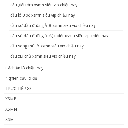
cầu giải tám xsmn siêu vip chiều nay
cầu lô 3 số xsmn siêu vip chiều nay
cầu sớ đầu đuôi giải 8 xsmn siêu vip chiều nay
cầu sớ đầu đuôi giải đặc biệt xsmn siêu vip chiều nay
cầu song thủ lô xsmn siêu vip chiều nay
cầu xíu chủ xsmn siêu vip chiều nay
Cách ăn lô chiều nay
Nghiên cứu lô đề
TRỰC TIẾP XS
XSMB
XSMN
XSMT