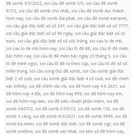
đề xsmb 3/5/2022
,
soi cầu đề xsmb 5/5
,
soi cầu đề xsmb
9/7/2
,
soi cầu đề xsmb chủ nhật
,
soi cầu đề xsmb duc thành
hom nay
,
soi cầu đề xsmb đai phat
,
soi cầu đề xsmb extranet
,
soi cầu giải đặc biệt xổ số 247
,
soi cầu giải đặc biệt xổ số 7777
,
soi cầu giải đặc biệt xổ số 90 ngày
,
soi cầu giải đặc biệt xổ số
euro
,
soi cầu giải đặc biệt xổ số sóc trăng
,
soi cau lo de mb
,
soi cau lo de mb hom nay
,
soi cầu lô đề 88
,
soi cầu lô đề miền
bắc hôm nay
,
soi cầu lô đề miền bắc ngày 23 tháng 5
,
soi cầu
lô đề minh ngọc
,
soi cầu lô đề ra theo cặp
,
soi cầu lô đề xổ số
miền trung
,
soi cầu song thủ đề xsmb
,
soi cầu xsmb giải đặc
biệt 2 số cuối
,
soi cầu xsmb giải đặc biệt 4 số cuối
,
soi đề chính
xác infinity
,
soi đề chính xác rồi
,
soi đề hom nay 4 6 2021
,
soi
đề hôm nay 4 đài
,
soi đề hôm nay 999
,
soi đề hôm nay em
,
soi đề hôm nay iwin
,
soi đề siêu chuẩn phần mềm
,
soi đề
xsmb 04/07/2
,
soi đề xsmb 07/07/2
,
soi đề xsmb 135
,
soi đề
xsmb 3 càng
,
soi đề xsmb 9/3/2021
,
soi đề xsmb 9999
,
soi đề
xsmb ba mien
,
soi đề xsmb đặc biệt
,
soi đề xsmb ogr
,
soi đề
xsmb onebox
,
soi đề xsmb xac nhat
,
soi kèo số đề hôm nay
,