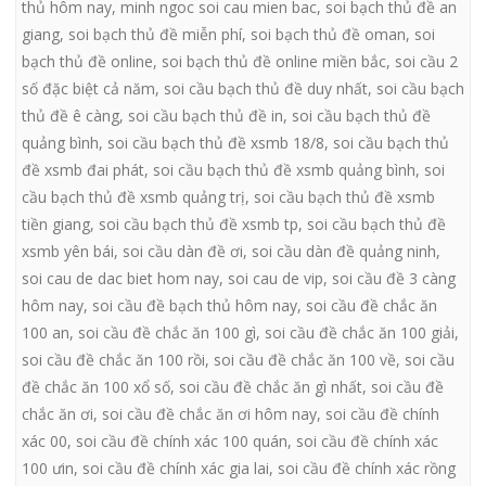
thủ hôm nay
,
minh ngoc soi cau mien bac
,
soi bạch thủ đề an
giang
,
soi bạch thủ đề miễn phí
,
soi bạch thủ đề oman
,
soi
bạch thủ đề online
,
soi bạch thủ đề online miền bắc
,
soi cầu 2
số đặc biệt cả năm
,
soi cầu bạch thủ đề duy nhất
,
soi cầu bạch
thủ đề ê càng
,
soi cầu bạch thủ đề in
,
soi cầu bạch thủ đề
quảng bình
,
soi cầu bạch thủ đề xsmb 18/8
,
soi cầu bạch thủ
đề xsmb đai phát
,
soi cầu bạch thủ đề xsmb quảng bình
,
soi
cầu bạch thủ đề xsmb quảng trị
,
soi cầu bạch thủ đề xsmb
tiền giang
,
soi cầu bạch thủ đề xsmb tp
,
soi cầu bạch thủ đề
xsmb yên bái
,
soi cầu dàn đề ơi
,
soi cầu dàn đề quảng ninh
,
soi cau de dac biet hom nay
,
soi cau de vip
,
soi cầu đề 3 càng
hôm nay
,
soi cầu đề bạch thủ hôm nay
,
soi cầu đề chắc ăn
100 an
,
soi cầu đề chắc ăn 100 gì
,
soi cầu đề chắc ăn 100 giải
,
soi cầu đề chắc ăn 100 rồi
,
soi cầu đề chắc ăn 100 về
,
soi cầu
đề chắc ăn 100 xổ số
,
soi cầu đề chắc ăn gì nhất
,
soi cầu đề
chắc ăn ơi
,
soi cầu đề chắc ăn ơi hôm nay
,
soi cầu đề chính
xác 00
,
soi cầu đề chính xác 100 quán
,
soi cầu đề chính xác
100 ưin
,
soi cầu đề chính xác gia lai
,
soi cầu đề chính xác rồng