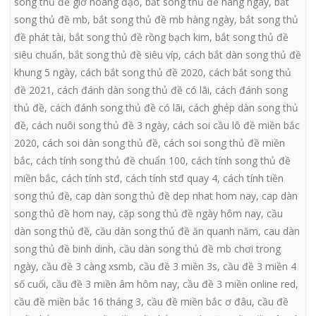
song thủ đề giờ hoàng đạo
,
bắt song thủ đề hàng ngày
,
bắt
song thủ đề mb
,
bắt song thủ đề mb hàng ngày
,
bắt song thủ
đề phát tài
,
bắt song thủ đề rồng bạch kim
,
bắt song thủ đề
siêu chuẩn
,
bắt song thủ đề siêu víp
,
cách bắt dàn song thủ đề
khung 5 ngày
,
cách bắt song thủ đề 2020
,
cách bắt song thủ
đề 2021
,
cách đánh dàn song thủ đề có lãi
,
cách đánh song
thủ đề
,
cách đánh song thủ đề có lãi
,
cách ghép dàn song thủ
đề
,
cách nuôi song thủ đề 3 ngày
,
cách soi cầu lô đề miền bắc
2020
,
cách soi dàn song thủ đề
,
cách soi song thủ đề miền
bắc
,
cách tính song thủ đề chuẩn 100
,
cách tính song thủ đề
miền bắc
,
cách tính stđ
,
cách tính stđ quay 4
,
cách tính tiền
song thủ đề
,
cap dàn song thủ đề dep nhat hom nay
,
cap dàn
song thủ đề hom nay
,
cặp song thủ đề ngày hôm nay
,
cầu
dàn song thủ đề
,
cầu dàn song thủ đề ăn quanh năm
,
cau dàn
song thủ đề binh dinh
,
cầu dàn song thủ đề mb chơi trong
ngày
,
cầu đề 3 càng xsmb
,
cầu đề 3 miền 3s
,
cầu đề 3 miền 4
số cuối
,
cầu đề 3 miền âm hôm nay
,
cầu đề 3 miền online red
,
cầu đề miền bắc 16 tháng 3
,
cầu đề miền bắc ơ đâu
,
cầu đề