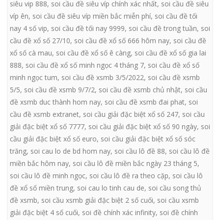
siêu vip 888
,
soi cầu đề siêu víp chính xác nhất
,
soi cầu đề siêu
víp ên
,
soi cầu đề siêu víp miền bắc miễn phí
,
soi cầu đề tối
nay 4 số vip
,
soi cầu đề tối nay 9999
,
soi cầu đề trong tuần
,
soi
cầu đề xổ số 27/10
,
soi cầu đề xổ số 666 hôm nay
,
soi cầu đề
xổ số cà mau
,
soi cầu đề xổ số ê càng
,
soi cầu đề xổ số gia lai
888
,
soi cầu đề xổ số minh ngọc 4 tháng 7
,
soi cầu đề xổ số
minh ngọc tum
,
soi cầu đề xsmb 3/5/2022
,
soi cầu đề xsmb
5/5
,
soi cầu đề xsmb 9/7/2
,
soi cầu đề xsmb chủ nhật
,
soi cầu
đề xsmb duc thành hom nay
,
soi cầu đề xsmb đai phat
,
soi
cầu đề xsmb extranet
,
soi cầu giải đặc biệt xổ số 247
,
soi cầu
giải đặc biệt xổ số 7777
,
soi cầu giải đặc biệt xổ số 90 ngày
,
soi
cầu giải đặc biệt xổ số euro
,
soi cầu giải đặc biệt xổ số sóc
trăng
,
soi cau lo de bd hom nay
,
soi cầu lô đề 88
,
soi cầu lô đề
miền bắc hôm nay
,
soi cầu lô đề miền bắc ngày 23 tháng 5
,
soi cầu lô đề minh ngọc
,
soi cầu lô đề ra theo cặp
,
soi cầu lô
đề xổ số miền trung
,
soi cau lo tinh cau de
,
soi cầu song thủ
đề xsmb
,
soi cầu xsmb giải đặc biệt 2 số cuối
,
soi cầu xsmb
giải đặc biệt 4 số cuối
,
soi đề chính xác infinity
,
soi đề chính