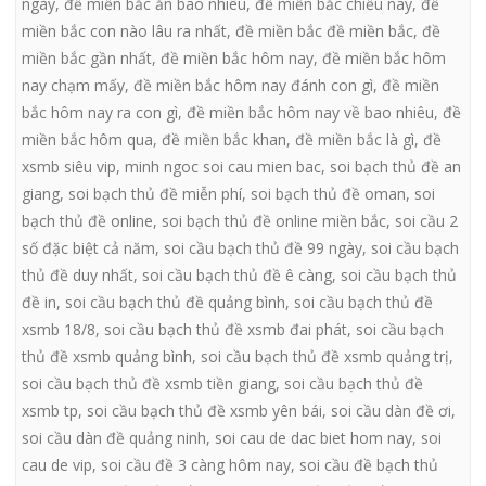
ngày
,
đề miền bắc ăn bao nhiêu
,
đề miền bắc chiều nay
,
đề
miền bắc con nào lâu ra nhất
,
đề miền bắc đề miền bắc
,
đề
miền bắc gần nhất
,
đề miền bắc hôm nay
,
đề miền bắc hôm
nay chạm mấy
,
đề miền bắc hôm nay đánh con gì
,
đề miền
bắc hôm nay ra con gì
,
đề miền bắc hôm nay về bao nhiêu
,
đề
miền bắc hôm qua
,
đề miền bắc khan
,
đề miền bắc là gì
,
đề
xsmb siêu vip
,
minh ngoc soi cau mien bac
,
soi bạch thủ đề an
giang
,
soi bạch thủ đề miễn phí
,
soi bạch thủ đề oman
,
soi
bạch thủ đề online
,
soi bạch thủ đề online miền bắc
,
soi cầu 2
số đặc biệt cả năm
,
soi cầu bạch thủ đề 99 ngày
,
soi cầu bạch
thủ đề duy nhất
,
soi cầu bạch thủ đề ê càng
,
soi cầu bạch thủ
đề in
,
soi cầu bạch thủ đề quảng bình
,
soi cầu bạch thủ đề
xsmb 18/8
,
soi cầu bạch thủ đề xsmb đai phát
,
soi cầu bạch
thủ đề xsmb quảng bình
,
soi cầu bạch thủ đề xsmb quảng trị
,
soi cầu bạch thủ đề xsmb tiền giang
,
soi cầu bạch thủ đề
xsmb tp
,
soi cầu bạch thủ đề xsmb yên bái
,
soi cầu dàn đề ơi
,
soi cầu dàn đề quảng ninh
,
soi cau de dac biet hom nay
,
soi
cau de vip
,
soi cầu đề 3 càng hôm nay
,
soi cầu đề bạch thủ