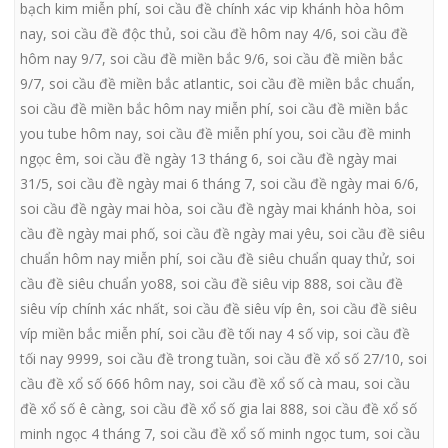
bạch kim miễn phí
,
soi cầu đề chính xác vip khánh hòa hôm
nay
,
soi cầu đề độc thủ
,
soi cầu đề hôm nay 4/6
,
soi cầu đề
hôm nay 9/7
,
soi cầu đề miền bắc 9/6
,
soi cầu đề miền bắc
9/7
,
soi cầu đề miền bắc atlantic
,
soi cầu đề miền bắc chuẩn
,
soi cầu đề miền bắc hôm nay miễn phí
,
soi cầu đề miền bắc
you tube hôm nay
,
soi cầu đề miễn phí you
,
soi cầu đề minh
ngọc êm
,
soi cầu đề ngày 13 tháng 6
,
soi cầu đề ngày mai
31/5
,
soi cầu đề ngày mai 6 tháng 7
,
soi cầu đề ngày mai 6/6
,
soi cầu đề ngày mai hòa
,
soi cầu đề ngày mai khánh hòa
,
soi
cầu đề ngày mai phố
,
soi cầu đề ngày mai yêu
,
soi cầu đề siêu
chuẩn hôm nay miễn phí
,
soi cầu đề siêu chuẩn quay thử
,
soi
cầu đề siêu chuẩn yo88
,
soi cầu đề siêu vip 888
,
soi cầu đề
siêu víp chính xác nhất
,
soi cầu đề siêu víp ên
,
soi cầu đề siêu
víp miền bắc miễn phí
,
soi cầu đề tối nay 4 số vip
,
soi cầu đề
tối nay 9999
,
soi cầu đề trong tuần
,
soi cầu đề xổ số 27/10
,
soi
cầu đề xổ số 666 hôm nay
,
soi cầu đề xổ số cà mau
,
soi cầu
đề xổ số ê càng
,
soi cầu đề xổ số gia lai 888
,
soi cầu đề xổ số
minh ngọc 4 tháng 7
,
soi cầu đề xổ số minh ngọc tum
,
soi cầu