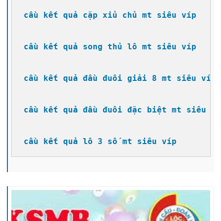
cầu kết quả cặp xỉu chủ mt siêu víp
cầu kết quả song thủ lô mt siêu víp
cầu kết quả đầu đuôi giải 8 mt siêu víp
cầu kết quả đầu đuôi đặc biệt mt siêu ví
cầu kết quả lô 3 số mt siêu víp