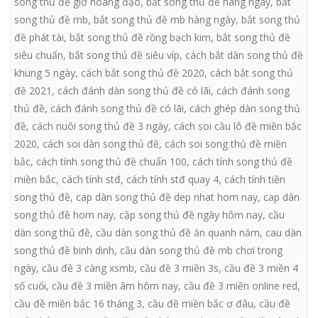
song thủ đề giờ hoàng đạo
,
bắt song thủ đề hàng ngày
,
bắt
song thủ đề mb
,
bắt song thủ đề mb hàng ngày
,
bắt song thủ
đề phát tài
,
bắt song thủ đề rồng bạch kim
,
bắt song thủ đề
siêu chuẩn
,
bắt song thủ đề siêu víp
,
cách bắt dàn song thủ đề
khung 5 ngày
,
cách bắt song thủ đề 2020
,
cách bắt song thủ
đề 2021
,
cách đánh dàn song thủ đề có lãi
,
cách đánh song
thủ đề
,
cách đánh song thủ đề có lãi
,
cách ghép dàn song thủ
đề
,
cách nuôi song thủ đề 3 ngày
,
cách soi cầu lô đề miền bắc
2020
,
cách soi dàn song thủ đề
,
cách soi song thủ đề miền
bắc
,
cách tính song thủ đề chuẩn 100
,
cách tính song thủ đề
miền bắc
,
cách tính stđ
,
cách tính stđ quay 4
,
cách tính tiền
song thủ đề
,
cap dàn song thủ đề dep nhat hom nay
,
cap dàn
song thủ đề hom nay
,
cặp song thủ đề ngày hôm nay
,
cầu
dàn song thủ đề
,
cầu dàn song thủ đề ăn quanh năm
,
cau dàn
song thủ đề binh dinh
,
cầu dàn song thủ đề mb chơi trong
ngày
,
cầu đề 3 càng xsmb
,
cầu đề 3 miền 3s
,
cầu đề 3 miền 4
số cuối
,
cầu đề 3 miền âm hôm nay
,
cầu đề 3 miền online red
,
cầu đề miền bắc 16 tháng 3
,
cầu đề miền bắc ơ đâu
,
cầu đề