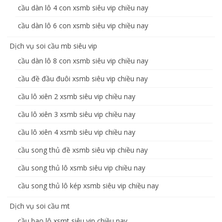
cầu dàn lô 4 con xsmb siêu vip chiều nay
cầu dàn lô 6 con xsmb siêu vip chiều nay
Dịch vụ soi cầu mb siêu vip
cầu dàn lô 8 con xsmb siêu vip chiều nay
cầu đề đầu đuôi xsmb siêu vip chiều nay
cầu lô xiên 2 xsmb siêu vip chiều nay
cầu lô xiên 3 xsmb siêu vip chiều nay
cầu lô xiên 4 xsmb siêu vip chiều nay
cầu song thủ đề xsmb siêu vip chiều nay
cầu song thủ lô xsmb siêu vip chiều nay
cầu song thủ lô kép xsmb siêu vip chiều nay
Dịch vụ soi cầu mt
cầu bao lô xsmt siêu vip chiều nay