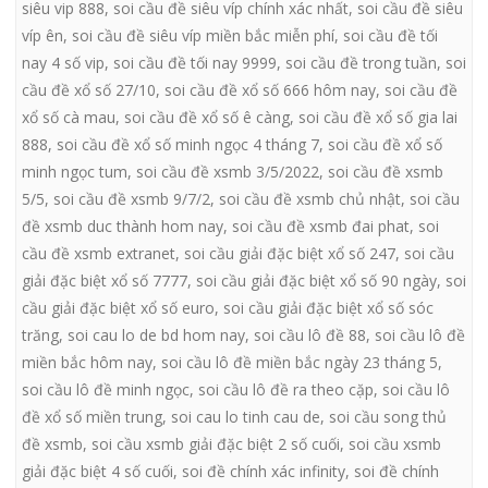
siêu vip 888
,
soi cầu đề siêu víp chính xác nhất
,
soi cầu đề siêu
víp ên
,
soi cầu đề siêu víp miền bắc miễn phí
,
soi cầu đề tối
nay 4 số vip
,
soi cầu đề tối nay 9999
,
soi cầu đề trong tuần
,
soi
cầu đề xổ số 27/10
,
soi cầu đề xổ số 666 hôm nay
,
soi cầu đề
xổ số cà mau
,
soi cầu đề xổ số ê càng
,
soi cầu đề xổ số gia lai
888
,
soi cầu đề xổ số minh ngọc 4 tháng 7
,
soi cầu đề xổ số
minh ngọc tum
,
soi cầu đề xsmb 3/5/2022
,
soi cầu đề xsmb
5/5
,
soi cầu đề xsmb 9/7/2
,
soi cầu đề xsmb chủ nhật
,
soi cầu
đề xsmb duc thành hom nay
,
soi cầu đề xsmb đai phat
,
soi
cầu đề xsmb extranet
,
soi cầu giải đặc biệt xổ số 247
,
soi cầu
giải đặc biệt xổ số 7777
,
soi cầu giải đặc biệt xổ số 90 ngày
,
soi
cầu giải đặc biệt xổ số euro
,
soi cầu giải đặc biệt xổ số sóc
trăng
,
soi cau lo de bd hom nay
,
soi cầu lô đề 88
,
soi cầu lô đề
miền bắc hôm nay
,
soi cầu lô đề miền bắc ngày 23 tháng 5
,
soi cầu lô đề minh ngọc
,
soi cầu lô đề ra theo cặp
,
soi cầu lô
đề xổ số miền trung
,
soi cau lo tinh cau de
,
soi cầu song thủ
đề xsmb
,
soi cầu xsmb giải đặc biệt 2 số cuối
,
soi cầu xsmb
giải đặc biệt 4 số cuối
,
soi đề chính xác infinity
,
soi đề chính