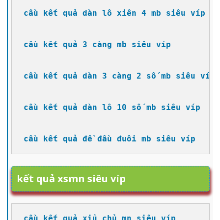
cầu kết quả dàn lô xiên 4 mb siêu víp
cầu kết quả 3 càng mb siêu víp
cầu kết quả dàn 3 càng 2 số mb siêu víp
cầu kết quả dàn lô 10 số mb siêu víp
cầu kết quả đề đầu đuôi mb siêu víp
kết quả xsmn siêu víp
cầu kết quả xỉu chủ mn siêu víp