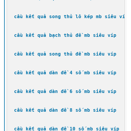
cầu kết quả song thủ lô kép mb siêu víp
cầu kết quả bạch thủ đề mb siêu víp
cầu kết quả song thủ đề mb siêu víp
cầu kết quả dàn đề 4 số mb siêu víp
cầu kết quả dàn đề 6 số mb siêu víp
cầu kết quả dàn đề 8 số mb siêu víp
cầu kết quả dàn đề 10 số mb siêu víp