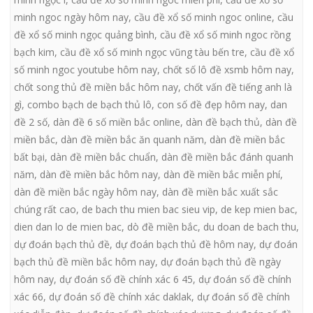
minh ngoc ngày hôm nay
,
cầu đề xổ số minh ngoc online
,
cầu
đề xổ số minh ngọc quảng bình
,
cầu đề xổ số minh ngoc rồng
bạch kim
,
cầu đề xổ số minh ngọc vũng tàu bến tre
,
cầu đề xổ
số minh ngoc youtube hôm nay
,
chốt số lô đề xsmb hôm nay
,
chốt song thủ đề miền bắc hôm nay
,
chốt vấn đề tiếng anh là
gì
,
combo bạch de bạch thủ lô
,
con số đề đẹp hôm nay
,
dan
đề 2 số
,
dàn đề 6 số miền bắc online
,
dàn đề bạch thủ
,
dàn đề
miền bắc
,
dàn đề miền bắc ăn quanh năm
,
dàn đề miền bắc
bất bại
,
dàn đề miền bắc chuẩn
,
dàn đề miền bắc đánh quanh
năm
,
dàn đề miền bắc hôm nay
,
dàn đề miền bắc miễn phí
,
dàn đề miền bắc ngày hôm nay
,
dàn đề miền bắc xuất sắc
chúng rất cao
,
de bach thu mien bac sieu vip
,
de kep mien bac
,
dien dan lo de mien bac
,
dò đề miền bắc
,
du doan de bach thu
,
dự đoán bạch thủ đề
,
dự đoán bạch thủ đề hôm nay
,
dự đoán
bạch thủ đề miền bắc hôm nay
,
dự đoán bạch thủ đề ngày
hôm nay
,
dự đoán số đề chính xác 6 45
,
dự đoán số đề chính
xác 66
,
dự đoán số đề chính xác daklak
,
dự đoán số đề chính