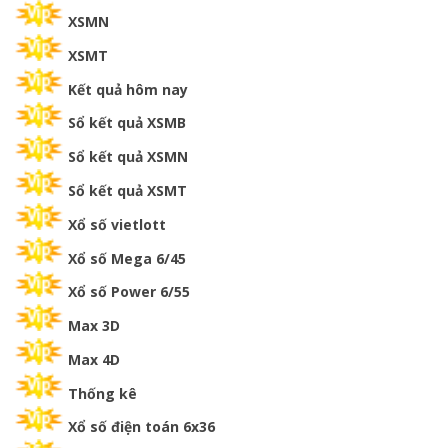
XSMN
XSMT
Kết quả hôm nay
Sổ kết quả XSMB
Sổ kết quả XSMN
Sổ kết quả XSMT
Xổ số vietlott
Xổ số Mega 6/45
Xổ số Power 6/55
Max 3D
Max 4D
Thống kê
Xổ số điện toán 6x36