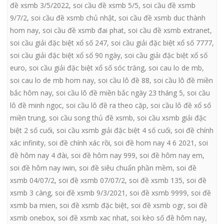
đề xsmb 3/5/2022
,
soi cầu đề xsmb 5/5
,
soi cầu đề xsmb
9/7/2
,
soi cầu đề xsmb chủ nhật
,
soi cầu đề xsmb duc thành
hom nay
,
soi cầu đề xsmb đai phat
,
soi cầu đề xsmb extranet
,
soi cầu giải đặc biệt xổ số 247
,
soi cầu giải đặc biệt xổ số 7777
,
soi cầu giải đặc biệt xổ số 90 ngày
,
soi cầu giải đặc biệt xổ số
euro
,
soi cầu giải đặc biệt xổ số sóc trăng
,
soi cau lo de mb
,
soi cau lo de mb hom nay
,
soi cầu lô đề 88
,
soi cầu lô đề miền
bắc hôm nay
,
soi cầu lô đề miền bắc ngày 23 tháng 5
,
soi cầu
lô đề minh ngọc
,
soi cầu lô đề ra theo cặp
,
soi cầu lô đề xổ số
miền trung
,
soi cầu song thủ đề xsmb
,
soi cầu xsmb giải đặc
biệt 2 số cuối
,
soi cầu xsmb giải đặc biệt 4 số cuối
,
soi đề chính
xác infinity
,
soi đề chính xác rồi
,
soi đề hom nay 4 6 2021
,
soi
đề hôm nay 4 đài
,
soi đề hôm nay 999
,
soi đề hôm nay em
,
soi đề hôm nay iwin
,
soi đề siêu chuẩn phần mềm
,
soi đề
xsmb 04/07/2
,
soi đề xsmb 07/07/2
,
soi đề xsmb 135
,
soi đề
xsmb 3 càng
,
soi đề xsmb 9/3/2021
,
soi đề xsmb 9999
,
soi đề
xsmb ba mien
,
soi đề xsmb đặc biệt
,
soi đề xsmb ogr
,
soi đề
xsmb onebox
,
soi đề xsmb xac nhat
,
soi kèo số đề hôm nay
,