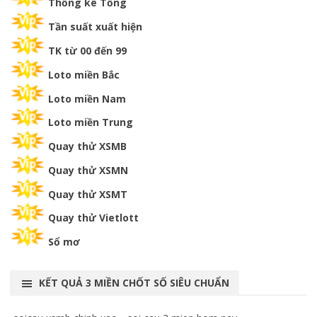
Thống kê Tổng
Tần suất xuất hiện
TK từ 00 đến 99
Loto miền Bắc
Loto miền Nam
Loto miền Trung
Quay thử XSMB
Quay thử XSMN
Quay thử XSMT
Quay thử Vietlott
Sổ mơ
KẾT QUẢ 3 MIỀN CHỐT SỐ SIÊU CHUẨN