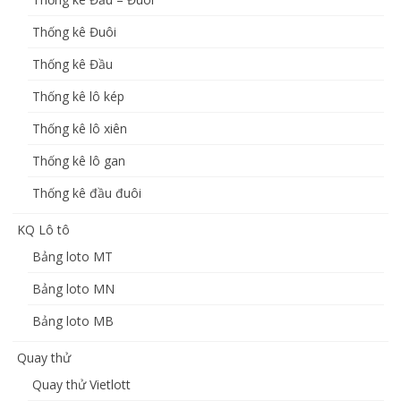
Thống kê Đuôi
Thống kê Đầu
Thống kê lô kép
Thống kê lô xiên
Thống kê lô gan
Thống kê đầu đuôi
KQ Lô tô
Bảng loto MT
Bảng loto MN
Bảng loto MB
Quay thử
Quay thử Vietlott