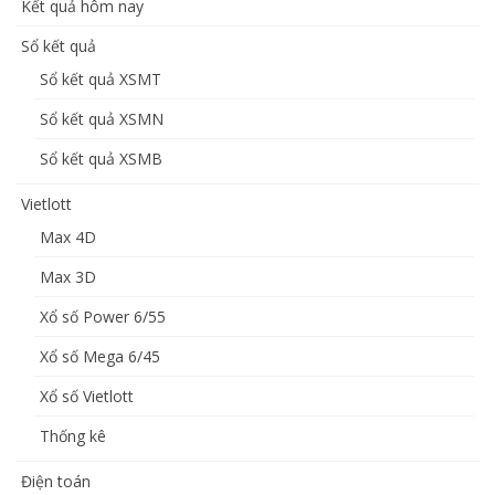
Kết quả hôm nay
Sổ kết quả
Sổ kết quả XSMT
Sổ kết quả XSMN
Sổ kết quả XSMB
Vietlott
Max 4D
Max 3D
Xổ số Power 6/55
Xổ số Mega 6/45
Xổ số Vietlott
Thống kê
Điện toán