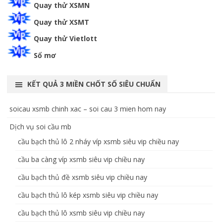
Quay thử XSMN
Quay thử XSMT
Quay thử Vietlott
Sổ mơ
KẾT QUẢ 3 MIỀN CHỐT SỐ SIÊU CHUẨN
soicau xsmb chinh xac – soi cau 3 mien hom nay
Dịch vụ soi cầu mb
cầu bạch thủ lô 2 nháy víp xsmb siêu vip chiều nay
cầu ba càng víp xsmb siêu vip chiều nay
cầu bạch thủ đề xsmb siêu vip chiều nay
cầu bạch thủ lô kép xsmb siêu vip chiều nay
cầu bạch thủ lô xsmb siêu vip chiều nay