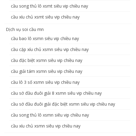
cầu song thủ lô xsmt siêu vip chiều nay
cầu xíu chủ xsmt siêu vip chiều nay
Dịch vụ soi cầu mn
cầu bao lô xsmn siêu vip chiều nay
cầu cặp xíu chủ xsmn siêu vip chiều nay
cầu đặc biệt xsmn siêu vip chiều nay
cầu giải tám xsmn siêu vip chiều nay
cầu lô 3 số xsmn siêu vip chiều nay
cầu sớ đầu đuôi giải 8 xsmn siêu vip chiều nay
cầu sớ đầu đuôi giải đặc biệt xsmn siêu vip chiều nay
cầu song thủ lô xsmn siêu vip chiều nay
cầu xíu chủ xsmn siêu vip chiều nay