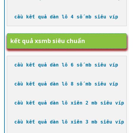
cầu kết quả dàn lô 4 số mb siêu víp
kết quả xsmb siêu chuẩn
cầu kết quả dàn lô 6 số mb siêu víp
cầu kết quả dàn lô 8 số mb siêu víp
cầu kết quả dàn lô xiên 2 mb siêu víp
cầu kết quả dàn lô xiên 3 mb siêu víp