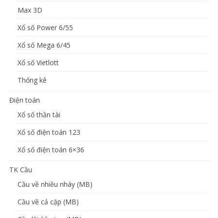
Max 3D
Xổ số Power 6/55
Xổ số Mega 6/45
Xổ số Vietlott
Thống kê
Điện toán
Xổ số thần tài
Xổ số điện toán 123
Xổ số điện toán 6×36
TK Cầu
Cầu về nhiều nháy (MB)
Cầu về cả cặp (MB)