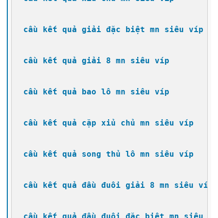
cầu kết quả giải đặc biệt mn siêu víp
cầu kết quả giải 8 mn siêu víp
cầu kết quả bao lô mn siêu víp
cầu kết quả cặp xỉu chủ mn siêu víp
cầu kết quả song thủ lô mn siêu víp
cầu kết quả đầu đuôi giải 8 mn siêu víp
cầu kết quả đầu đuôi đặc biệt mn siêu ví