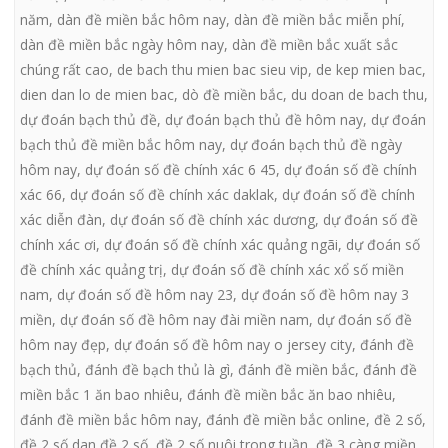
năm
,
dàn đề miền bắc hôm nay
,
dàn đề miền bắc miễn phí
,
dàn đề miền bắc ngày hôm nay
,
dàn đề miền bắc xuất sắc
chúng rất cao
,
de bach thu mien bac sieu vip
,
de kep mien bac
,
dien dan lo de mien bac
,
dò đề miền bắc
,
du doan de bach thu
,
dự đoán bạch thủ đề
,
dự đoán bạch thủ đề hôm nay
,
dự đoán
bạch thủ đề miền bắc hôm nay
,
dự đoán bạch thủ đề ngày
hôm nay
,
dự đoán số đề chính xác 6 45
,
dự đoán số đề chính
xác 66
,
dự đoán số đề chính xác daklak
,
dự đoán số đề chính
xác diễn đàn
,
dự đoán số đề chính xác dương
,
dự đoán số đề
chính xác ơi
,
dự đoán số đề chính xác quảng ngãi
,
dự đoán số
đề chính xác quảng trị
,
dự đoán số đề chính xác xổ số miền
nam
,
dự đoán số đề hôm nay 23
,
dự đoán số đề hôm nay 3
miền
,
dự đoán số đề hôm nay đài miền nam
,
dự đoán số đề
hôm nay đẹp
,
dự đoán số đề hôm nay o jersey city
,
đánh đề
bạch thủ
,
đánh đề bạch thủ là gì
,
đánh đề miền bắc
,
đánh đề
miền bắc 1 ăn bao nhiêu
,
đánh đề miền bắc ăn bao nhiêu
,
đánh đề miền bắc hôm nay
,
đánh đề miền bắc online
,
đề 2 số
,
đề 2 số dan đề 2 số
,
đề 2 số nuôi trong tuần
,
đề 3 càng miền