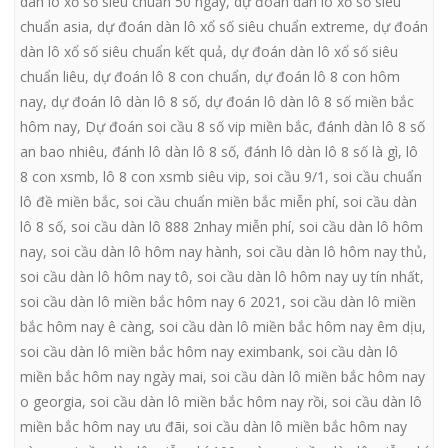
dàn lô xổ số siêu chuẩn 50 ngày
,
dự đoán dàn lô xổ số siêu
chuẩn asia
,
dự đoán dàn lô xổ số siêu chuẩn extreme
,
dự đoán
dàn lô xổ số siêu chuẩn kết quả
,
dự đoán dàn lô xổ số siêu
chuẩn liêu
,
dự đoán lô 8 con chuẩn
,
dự đoán lô 8 con hôm
nay
,
dự đoán lô dàn lô 8 số
,
dự đoán lô dàn lô 8 số miền bắc
hôm nay
,
Dự đoán soi cầu 8 số vip miền bắc
,
đánh dàn lô 8 số
an bao nhiêu
,
đánh lô dàn lô 8 số
,
đánh lô dàn lô 8 số là gì
,
lô
8 con xsmb
,
lô 8 con xsmb siêu vip
,
soi cầu 9/1
,
soi cầu chuẩn
lô đề miền bắc
,
soi cầu chuẩn miền bắc miễn phí
,
soi cầu dàn
lô 8 số
,
soi cầu dàn lô 888 2nhay miễn phí
,
soi cầu dàn lô hôm
nay
,
soi cầu dàn lô hôm nay hành
,
soi cầu dàn lô hôm nay thủ
,
soi cầu dàn lô hôm nay tô
,
soi cầu dàn lô hôm nay uy tín nhất
,
soi cầu dàn lô miền bắc hôm nay 6 2021
,
soi cầu dàn lô miền
bắc hôm nay ê càng
,
soi cầu dàn lô miền bắc hôm nay êm dịu
,
soi cầu dàn lô miền bắc hôm nay eximbank
,
soi cầu dàn lô
miền bắc hôm nay ngày mai
,
soi cầu dàn lô miền bắc hôm nay
o georgia
,
soi cầu dàn lô miền bắc hôm nay rồi
,
soi cầu dàn lô
miền bắc hôm nay ưu đãi
,
soi cầu dàn lô miền bắc hôm nay