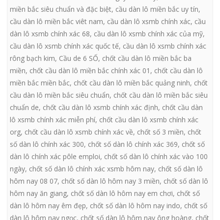
miền bắc siêu chuẩn và đặc biệt
,
cầu dàn lô miền bắc uy tín
,
cầu dàn lô miền bắc viêt nam
,
cầu dàn lô xsmb chính xác
,
cầu
dàn lô xsmb chính xác 68
,
cầu dàn lô xsmb chính xác của mỹ
,
cầu dàn lô xsmb chính xác quốc tế
,
cầu dàn lô xsmb chính xác
rông bạch kim
,
Cầu de 6 SỐ
,
chốt cầu dàn lô miền bắc ba
miền
,
chốt cầu dàn lô miền bắc chính xác 01
,
chốt cầu dàn lô
miền bắc miền bắc
,
chốt cầu dàn lô miền bắc quảng ninh
,
chốt
cầu dàn lô miền bắc siêu chuẩn
,
chốt cầu dàn lô miền bắc siêu
chuẩn de
,
chốt cầu dàn lô xsmb chính xác định
,
chốt cầu dàn
lô xsmb chính xác miễn phí
,
chốt cầu dàn lô xsmb chính xác
org
,
chốt cầu dàn lô xsmb chính xác về
,
chốt số 3 miền
,
chốt
số dàn lô chính xác 300
,
chốt số dàn lô chính xác 369
,
chốt số
dàn lô chính xác pôle emploi
,
chốt số dàn lô chính xác vào 100
ngày
,
chốt số dàn lô chính xác xsmb hôm nay
,
chốt số dàn lô
hôm nay 08 07
,
chốt số dàn lô hôm nay 3 miền
,
chốt số dàn lô
hôm nay ăn giang
,
chốt số dàn lô hôm nay em chơi
,
chốt số
dàn lô hôm nay êm đẹp
,
chốt số dàn lô hôm nay indo
,
chốt số
dàn lô hôm nay ngọc
,
chốt số dàn lô hôm nay ông hoàng
,
chốt