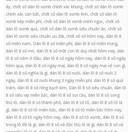
ây
,
chốt số dàn lô xsmb chính xác khung
,
chốt số dàn lô xsmb
chính xác săn bắt
,
chốt số dàn lô xsmb ênh
,
chốt số dàn lô
xsmb kép miễn phí
,
chốt số dàn lô xsmb minh ngọc
,
chốt số
dàn lô xsmb quả
,
chốt số dàn lô xsmb siêu chuẩn ăn
,
chốt số
dàn lô xsmb siêu chuẩn ưu đãi
,
chốt xổ số hôm nay
,
dàn lô 8
số miền nam
,
Dàn lô 8 số miền phí
,
dàn lô 8 số miền trung
,
dàn lô 8 số mn
,
dàn lô 8 số một con lô duy nhất hôm nay
,
dàn
lô 8 số nằm ở đâu
,
dàn lô 8 số ngày hôm nay
,
dàn lô 8 số ngày
hôm qua
,
dàn lô 8 số ngày mai
,
dàn lô 8 số ngày mai về con gì
,
dàn lô 8 số nghĩa là gì
,
dàn lô 8 số nuôi
,
dàn lô 8 số nuôi 2
ngày
,
dàn lô 8 số nuôi khung 3 ngày miễn phí
,
dàn lô 8 số quả
trám
,
dàn lô 8 số rồng bạch kim
,
Dàn lô 8 số siêu chuẩn
,
dàn lô
8 số siêu vip miền bắc
,
dàn lô 8 số soi cầu
,
dàn lô 8 số song
thủ lô
,
dàn lô 8 số thành phố
,
dàn lô 8 số tô
,
dàn lô 8 số tô là
gì
,
dàn lô 8 số tô miền bắc
,
dàn lô 8 số tô miền bắc hôm nay
,
dàn lô 8 số tô ngày hôm nay
,
dàn lô 8 số tô xsmb
,
dàn lô 8 số
trong lô đề là gì
,
dàn lô 8 số và độc thủ lô là gì
,
dàn lô 8 số và
song thủ lô là gì
,
dàn lô 8 số về con gì
,
dàn lô 8 số về số gì
,