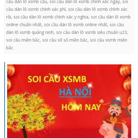
cầu dàn lô xsmb cầu
,
soi cầu dàn lô xsmb chính xác ngày
,
soi
cầu dàn lô xsmb chính xác phí
,
soi cầu dàn lô xsmb chính xác
rồi
,
soi cầu dàn lô xsmb chính xác y nghia
,
soi cầu dàn lô xsmb
online chuẩn nhất
,
soi cầu dàn lô xsmb online nhất
,
soi cầu
dàn lô xsmb quảng ninh
,
soi cầu dàn lô xsmb siêu chuẩn u23
,
soi cầu miền bắc
,
soi cầu xổ số miền bắc
,
soi cầu xsmb miền
bắc