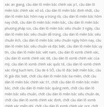
xác an giang
,
cầu dàn lô miền bắc chính xác p1
,
cầu dàn lô
miền bắc chính xác xổ số
,
cầu dàn lô miền bắc định nhất
,
cầu
dàn lô miền bắc hôm nay a trúng rồi
,
cầu dàn lô miền bắc hôm
nay chốt
,
cầu dàn lô miền bắc miền bắc
,
cầu dàn lô miền bắc
phương pháp soi
,
cầu dàn lô miền bắc siêu chuẩn 3 ngày
,
cầu
dàn lô miền bắc siêu chuẩn dễ trúng
,
cầu dàn lô miền bắc siêu
chuẩn êch
,
cầu dàn lô miền bắc siêu chuẩn ngày hôm nay
,
cầu
dàn lô miền bắc siêu chuẩn và đặc biệt
,
cầu dàn lô miền bắc uy
tín
,
cầu dàn lô miền bắc viêt nam
,
cầu dàn lô xsmb chính xác
,
cầu dàn lô xsmb chính xác 68
,
cầu dàn lô xsmb chính xác của
mỹ
,
cầu dàn lô xsmb chính xác quốc tế
,
cầu dàn lô xsmb chính
xác rông bạch kim
,
Cầu de 6 SỐ
,
cầu lô đặc biệt miền bắc
,
cầu
lô giải đặc biệt
,
chốt cầu dàn lô miền bắc ba miền
,
chốt cầu
dàn lô miền bắc chính xác 01
,
chốt cầu dàn lô miền bắc miền
bắc
,
chốt cầu dàn lô miền bắc quảng ninh
,
chốt cầu dàn lô
miền bắc siêu chuẩn
,
chốt cầu dàn lô miền bắc siêu chuẩn de
,
chốt cầu dàn lô xsmb chính xác định
,
chốt cầu dàn lô xsmb
chính xác miễn phí
,
chốt cầu dàn lô xsmb chính xác org
,
chốt