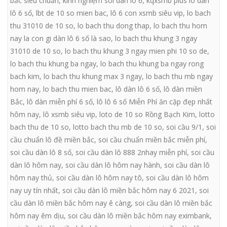
bắc siêu chuẩn
,
kinh nghiệm soi dàn lô 6
,
kqxsmb plus lô dàn
lô 6 số
,
lbt de 10 so mien bac
,
lô 6 con xsmb siêu vip
,
lo bach
thu 31010 de 10 so
,
lo bach thu dong thap
,
lo bach thu hom
nay la con gi dàn lô 6 số là sao
,
lo bach thu khung 3 ngay
31010 de 10 so
,
lo bach thu khung 3 ngay mien phi 10 so de
,
lo bach thu khung ba ngay
,
lo bach thu khung ba ngay rong
bach kim
,
lo bach thu khung max 3 ngay
,
lo bach thu mb ngay
hom nay
,
lo bach thu mien bac
,
lô dàn lô 6 số
,
lô dàn miền
Bắc
,
lô dàn miễn phí 6 số
,
lô lô 6 số Miễn Phí ăn cặp đẹp nhất
hôm nay
,
lô xsmb siêu vip
,
loto de 10 so Rồng Bạch Kim
,
lotto
bach thu de 10 so
,
lotto bach thu mb de 10 so
,
soi cầu 9/1
,
soi
cầu chuẩn lô đề miền bắc
,
soi cầu chuẩn miền bắc miễn phí
,
soi cầu dàn lô 8 số
,
soi cầu dàn lô 888 2nhay miễn phí
,
soi cầu
dàn lô hôm nay
,
soi cầu dàn lô hôm nay hành
,
soi cầu dàn lô
hôm nay thủ
,
soi cầu dàn lô hôm nay tô
,
soi cầu dàn lô hôm
nay uy tín nhất
,
soi cầu dàn lô miền bắc hôm nay 6 2021
,
soi
cầu dàn lô miền bắc hôm nay ê càng
,
soi cầu dàn lô miền bắc
hôm nay êm dịu
,
soi cầu dàn lô miền bắc hôm nay eximbank
,