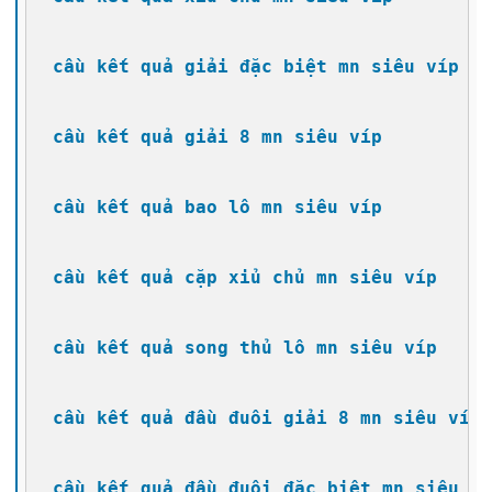
cầu kết quả giải đặc biệt mn siêu víp
cầu kết quả giải 8 mn siêu víp
cầu kết quả bao lô mn siêu víp
cầu kết quả cặp xỉu chủ mn siêu víp
cầu kết quả song thủ lô mn siêu víp
cầu kết quả đầu đuôi giải 8 mn siêu víp
cầu kết quả đầu đuôi đặc biệt mn siêu ví