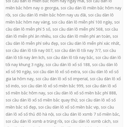
soi cầu dàn lô miền bắc hôm nay ngày mai
,
soi cầu dàn lô
miền bắc hôm nay o georgia
,
soi cầu dàn lô miền bắc hôm nay
rồi
,
soi cầu dàn lô miền bắc hôm nay ưu đãi
,
soi cầu dàn lô
miền bắc hôm nay vàng
,
soi cầu dàn lô miễn phí 100 ngày
,
soi
cầu dàn lô miễn phí 5 số
,
soi cầu dàn lô miễn phí 568
,
soi cầu
dàn lô miễn phí ăn nhiều
,
soi cầu dàn lô miễn phí an toàn
,
soi
cầu dàn lô miễn phí siêu đẹp
,
soi cầu dàn lô miễn phí xác nhất
,
soi cầu dàn lô tối nay 007
,
soi cầu dàn lô tối nay 7/7
,
soi cầu
dàn lô tối nay âm lich
,
soi cầu dàn lô tối nay bắc
,
soi cầu dàn lô
tối nay khung 3 ngày
,
soi cầu dàn lô xổ số 188
,
soi cầu dàn lô
xổ số 90 ngày
,
soi cầu dàn lô xổ số extra
,
soi cầu dàn lô xổ số
gia lai hôm nay
,
soi cầu dàn lô xổ số imperial
,
soi cầu dàn lô xổ
số indo
,
soi cầu dàn lô xổ số miền bắc 999
,
soi cầu dàn lô xổ
số miền bắc hôm nay
,
soi cầu dàn lô xổ số miền bắc phí 888
,
soi cầu dàn lô xổ số miền bắc quay thử
,
soi cầu dàn lô xổ số
miền bắc số đẹp
,
soi cầu dàn lô xổ số miền bắc vip
,
soi cầu
dàn lô xổ số thủ đô hà nội
,
soi cầu dàn lô xsmb 7 số miền bắc
,
soi cầu dàn lô xsmb a trúng rồi
,
soi cầu dàn lô xsmb cách
,
soi