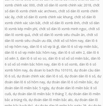
xsmb chính xác 000
,
chốt số dàn lô xsmb chính xác 2018
,
chốt
số dàn lô xsmb chính xác archives
,
chốt số dàn lô xsmb chính
xác ây
,
chốt số dàn lô xsmb chính xác khung
,
chốt số dàn lô
xsmb chính xác săn bắt
,
chốt số dàn lô xsmb ênh
,
chốt số dàn
lô xsmb kép miễn phí
,
chốt số dàn lô xsmb minh ngọc
,
chốt số
dàn lô xsmb quả
,
chốt số dàn lô xsmb siêu chuẩn ăn
,
chốt số
dàn lô xsmb siêu chuẩn ưu đãi
,
chốt xổ số hôm nay
,
dàn lô 6
số vip hôm nay
,
dàn lô 6 số vip là gì
,
dàn lô 6 số vip miền bắc
,
dàn lô 6 số vip miền bắc hôm nay
,
dàn lô 6 số xiên 2
,
dàn lô 6
số xiên 3
,
dàn lô 6 số xo so
,
dàn lô 6 số xổ số miền bắc
,
dàn lô
6 số xổ số miền bắc hôm nay
,
dàn lô 6 số xsmb
,
dàn lô 6 số
xsmb hôm nay
,
du doan lo bach thu 101010
,
dự đoán cầu dàn
lô 6 số
,
dự đoán chính xác dàn lô 6 số
,
dự đoán dàn lô 6 số
,
dự
đoán dàn lô 6 số hôm nay
,
dự đoán dàn lô 6 số miền bắc
,
dự
đoán dàn lô miền bắc 5 ngày
,
dự đoán dàn lô miền bắc 8 số
cuối
,
dự đoán dàn lô miền bắc 9 tháng 7
,
dự đoán dàn lô miền
bắc a trúng rồi
,
dự đoán dàn lô miền bắc alo
,
dự đoán dàn lô
miền bắc bạch thủ
,
dự đoán dàn lô miền bắc ngày 29
,
dự đoán