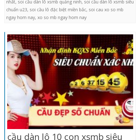
nhất
,
soi cầu dàn lô xsmb quảng ninh
,
soi cầu dàn lô xsmb siêu
chuẩn u23
,
soi cầu lô đặc biệt miền bắc
,
soi cau xo so mb
ngay hom nay
,
xo so mb ngay hom nay
cầu dàn lô 10 con xsmb siêu