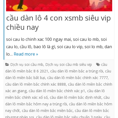
cầu dàn lô 4 con xsmb siêu vip
chiều nay
soi cau lo chinh xac 100 ngay mai, soi cau lo mb, soi
cau lo, cầu lô, bao lô là gì, soi cau lo vip, soi lo mb, dan
lo…
Read more »
Dịch vụ soi cầu mb
,
Dịch vụ soi cầu mb siêu vip
cầu
dàn lô miền bắc 8 6 2021
,
cầu dàn lô miền bắc a trúng rồi
,
cầu
dàn lô miền bắc bất bại
,
cầu dàn lô miền bắc chính xác 7777
,
cầu dàn lô miền bắc chính xác 8888
,
cầu dàn lô miền bắc chính
xác an giang
,
cầu dàn lô miền bắc chính xác p1
,
cầu dàn lô
miền bắc chính xác xổ số
,
cầu dàn lô miền bắc định nhất
,
cầu
dàn lô miền bắc hôm nay a trúng rồi
,
cầu dàn lô miền bắc hôm
nay chốt
,
cầu dàn lô miền bắc miền bắc
,
cầu dàn lô miền bắc
phương pháp soi
,
cầu dàn lô miền bắc siêu chuẩn 3 ngày
,
cầu