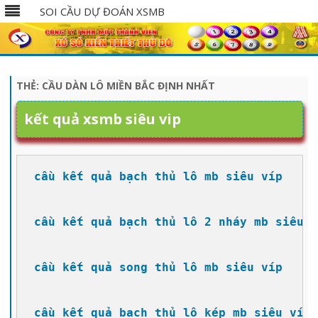
SOI CẦU DỰ ĐOÁN XSMB
Skip
to
content
THẺ:
CẦU DÀN LÔ MIỀN BẮC ĐỊNH NHẤT
kết quả xsmb siêu vip
 cầu kết quả bạch thủ lô mb siêu víp
cầu kết quả bạch thủ lô 2 nháy mb siêu v
cầu kết quả song thủ lô mb siêu víp
cầu kết quả bạch thủ lô kép mb siêu víp