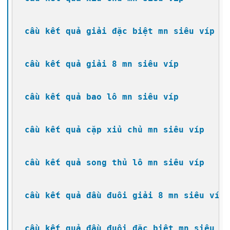
cầu kết quả giải đặc biệt mn siêu víp
cầu kết quả giải 8 mn siêu víp
cầu kết quả bao lô mn siêu víp
cầu kết quả cặp xỉu chủ mn siêu víp
cầu kết quả song thủ lô mn siêu víp
cầu kết quả đầu đuôi giải 8 mn siêu víp
cầu kết quả đầu đuôi đặc biệt mn siêu ví