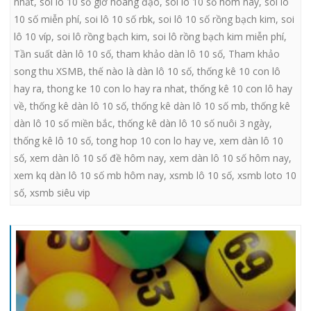
nhất
,
soi lô 10 số giờ hoàng đạo
,
soi lô 10 số hôm nay
,
soi lo
10 số miễn phí
,
soi lô 10 số rbk
,
soi lô 10 số rồng bạch kim
,
soi
lô 10 víp
,
soi lô rồng bạch kim
,
soi lô rồng bạch kim miễn phí
,
Tần suất dàn lô 10 số
,
tham khảo dàn lô 10 số
,
Tham khảo
song thu XSMB
,
thế nào là dàn lô 10 số
,
thống kê 10 con lô
hay ra
,
thong ke 10 con lo hay ra nhat
,
thống kê 10 con lô hay
về
,
thống kê dàn lô 10 số
,
thống kê dàn lô 10 số mb
,
thống kê
dàn lô 10 số miền bắc
,
thống kê dàn lô 10 số nuôi 3 ngày
,
thống kê lô 10 số
,
tong hop 10 con lo hay ve
,
xem dàn lô 10
số
,
xem dàn lô 10 số đề hôm nay
,
xem dàn lô 10 số hôm nay
,
xem kq dàn lô 10 số mb hôm nay
,
xsmb lô 10 số
,
xsmb loto 10
số
,
xsmb siêu vip