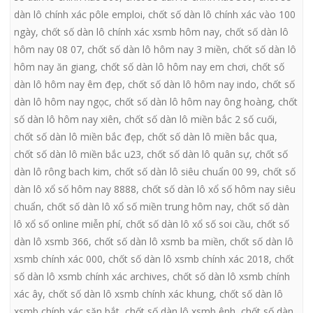
dàn lô chính xác pôle emploi
,
chốt số dàn lô chính xác vào 100
ngày
,
chốt số dàn lô chính xác xsmb hôm nay
,
chốt số dàn lô
hôm nay 08 07
,
chốt số dàn lô hôm nay 3 miền
,
chốt số dàn lô
hôm nay ăn giang
,
chốt số dàn lô hôm nay em chơi
,
chốt số
dàn lô hôm nay êm đẹp
,
chốt số dàn lô hôm nay indo
,
chốt số
dàn lô hôm nay ngọc
,
chốt số dàn lô hôm nay ông hoàng
,
chốt
số dàn lô hôm nay xiên
,
chốt số dàn lô miền bắc 2 số cuối
,
chốt số dàn lô miền bắc đẹp
,
chốt số dàn lô miền bắc qua
,
chốt số dàn lô miền bắc u23
,
chốt số dàn lô quân sự
,
chốt số
dàn lô rông bach kim
,
chốt số dàn lô siêu chuẩn 00 99
,
chốt số
dàn lô xổ số hôm nay 8888
,
chốt số dàn lô xổ số hôm nay siêu
chuẩn
,
chốt số dàn lô xổ số miền trung hôm nay
,
chốt số dàn
lô xổ số online miễn phí
,
chốt số dàn lô xổ số soi cầu
,
chốt số
dàn lô xsmb 366
,
chốt số dàn lô xsmb ba miền
,
chốt số dàn lô
xsmb chính xác 000
,
chốt số dàn lô xsmb chính xác 2018
,
chốt
số dàn lô xsmb chính xác archives
,
chốt số dàn lô xsmb chính
xác ây
,
chốt số dàn lô xsmb chính xác khung
,
chốt số dàn lô
xsmb chính xác săn bắt
,
chốt số dàn lô xsmb ênh
,
chốt số dàn