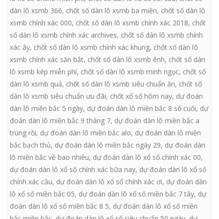
dàn lô xsmb 366
,
chốt số dàn lô xsmb ba miền
,
chốt số dàn lô
xsmb chính xác 000
,
chốt số dàn lô xsmb chính xác 2018
,
chốt
số dàn lô xsmb chính xác archives
,
chốt số dàn lô xsmb chính
xác ây
,
chốt số dàn lô xsmb chính xác khung
,
chốt số dàn lô
xsmb chính xác săn bắt
,
chốt số dàn lô xsmb ênh
,
chốt số dàn
lô xsmb kép miễn phí
,
chốt số dàn lô xsmb minh ngọc
,
chốt số
dàn lô xsmb quả
,
chốt số dàn lô xsmb siêu chuẩn ăn
,
chốt số
dàn lô xsmb siêu chuẩn ưu đãi
,
chốt xổ số hôm nay
,
dự đoán
dàn lô miền bắc 5 ngày
,
dự đoán dàn lô miền bắc 8 số cuối
,
dự
đoán dàn lô miền bắc 9 tháng 7
,
dự đoán dàn lô miền bắc a
trúng rồi
,
dự đoán dàn lô miền bắc alo
,
dự đoán dàn lô miền
bắc bạch thủ
,
dự đoán dàn lô miền bắc ngày 29
,
dự đoán dàn
lô miền bắc về bao nhiêu
,
dự đoán dàn lô xổ số chính xác 00
,
dự đoán dàn lô xổ số chính xác bữa nay
,
dự đoán dàn lô xổ số
chính xác cầu
,
dự đoán dàn lô xổ số chính xác ơi
,
dự đoán dàn
lô xổ số miền bắc 05
,
dự đoán dàn lô xổ số miền bắc 7 tây
,
dự
đoán dàn lô xổ số miền bắc 8 5
,
dự đoán dàn lô xổ số miền
bắc miền bắc
,
dự đoán dàn lô xổ số siêu chuẩn 50 ngày
,
dự