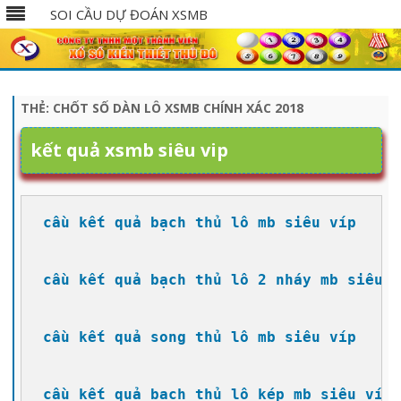
SOI CẦU DỰ ĐOÁN XSMB
Skip
to
content
THẺ:
CHỐT SỐ DÀN LÔ XSMB CHÍNH XÁC 2018
kết quả xsmb siêu vip
 cầu kết quả bạch thủ lô mb siêu víp
cầu kết quả bạch thủ lô 2 nháy mb siêu v
cầu kết quả song thủ lô mb siêu víp
cầu kết quả bạch thủ lô kép mb siêu víp