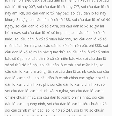
lô miễn phí siêu đẹp
,
soi cầu dàn lô miễn phí xác nhất
,
soi cầu
dàn lô tối nay 007
,
soi cầu dàn lô tối nay 7/7
,
soi cầu dàn lô tối
nay âm lich
,
soi cầu dàn lô tối nay bắc
,
soi cầu dàn lô tối nay
khung 3 ngày
,
soi cầu dàn lô xổ số 188
,
soi cầu dàn lô xổ số 90
ngày
,
soi cầu dàn lô xổ số extra
,
soi cầu dàn lô xổ số gia lai
hôm nay
,
soi cầu dàn lô xổ số imperial
,
soi cầu dàn lô xổ số
indo
,
soi cầu dàn lô xổ số miền bắc 999
,
soi cầu dàn lô xổ số
miền bắc hôm nay
,
soi cầu dàn lô xổ số miền bắc phí 888
,
soi
cầu dàn lô xổ số miền bắc quay thử
,
soi cầu dàn lô xổ số miền
bắc số đẹp
,
soi cầu dàn lô xổ số miền bắc vip
,
soi cầu dàn lô
xổ số thủ đô hà nội
,
soi cầu dàn lô xsmb 7 số miền bắc
,
soi
cầu dàn lô xsmb a trúng rồi
,
soi cầu dàn lô xsmb cách
,
soi cầu
dàn lô xsmb cầu
,
soi cầu dàn lô xsmb chính xác ngày
,
soi cầu
dàn lô xsmb chính xác phí
,
soi cầu dàn lô xsmb chính xác rồi
,
soi cầu dàn lô xsmb chính xác y nghia
,
soi cầu dàn lô xsmb
online chuẩn nhất
,
soi cầu dàn lô xsmb online nhất
,
soi cầu
dàn lô xsmb quảng ninh
,
soi cầu dàn lô xsmb siêu chuẩn u23
,
soi cầu xsmb miền bắc
,
soi lô 10 số 247
,
soi lô 10 số chuẩn