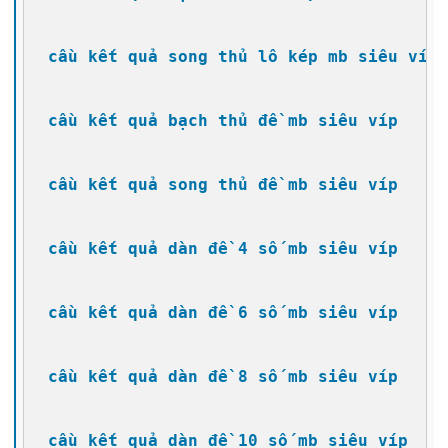
cầu kết quả song thủ lô kép mb siêu víp
cầu kết quả bạch thủ đề mb siêu víp
cầu kết quả song thủ đề mb siêu víp
cầu kết quả dàn đề 4 số mb siêu víp
cầu kết quả dàn đề 6 số mb siêu víp
cầu kết quả dàn đề 8 số mb siêu víp
cầu kết quả dàn đề 10 số mb siêu víp