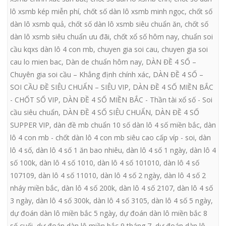
lô xsmb kép miễn phí
,
chốt số dàn lô xsmb minh ngọc
,
chốt số
dàn lô xsmb quả
,
chốt số dàn lô xsmb siêu chuẩn ăn
,
chốt số
dàn lô xsmb siêu chuẩn ưu đãi
,
chốt xổ số hôm nay
,
chuẩn soi
cầu kqxs dàn lô 4 con mb
,
chuyen gia soi cau
,
chuyen gia soi
cau lo mien bac
,
Dàn de chuẩn hôm nay
,
DÀN ĐỀ 4 SỐ –
Chuyên gia soi cầu – Khẳng định chính xác
,
DÀN ĐỀ 4 SỐ –
SOI CẦU ĐỀ SIÊU CHUẨN – SIÊU VIP
,
DÀN ĐỀ 4 SỐ MIỀN BẮC
- CHỐT SỐ VIP
,
DÀN ĐỀ 4 SỐ MIỀN BẮC - Thần tài xổ số - Soi
cầu siêu chuẩn
,
DÀN ĐỀ 4 SỐ SIÊU CHUẨN
,
DÀN ĐỀ 4 SỐ
SUPPER VIP
,
dàn đề mb chuẩn 10 số dàn lô 4 số miền bắc
,
dàn
lô 4 con mb - chốt dàn lô 4 con mb siêu cao cấp víp - soi
,
dàn
lô 4 số
,
dàn lô 4 số 1 ăn bao nhiêu
,
dàn lô 4 số 1 ngày
,
dàn lô 4
số 100k
,
dàn lô 4 số 1010
,
dàn lô 4 số 101010
,
dàn lô 4 số
107109
,
dàn lô 4 số 11010
,
dàn lô 4 số 2 ngày
,
dàn lô 4 số 2
nháy miền bắc
,
dàn lô 4 số 200k
,
dàn lô 4 số 2107
,
dàn lô 4 số
3 ngày
,
dàn lô 4 số 300k
,
dàn lô 4 số 3105
,
dàn lô 4 số 5 ngày
,
dự đoán dàn lô miền bắc 5 ngày
,
dự đoán dàn lô miền bắc 8
số cuối
,
dự đoán dàn lô miền bắc 9 tháng 7
,
dự đoán dàn lô