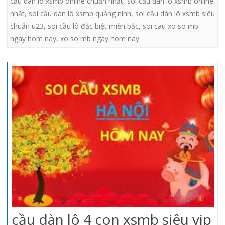
cầu dàn lô xsmb online chuẩn nhất
,
soi cầu dàn lô xsmb online
nhất
,
soi cầu dàn lô xsmb quảng ninh
,
soi cầu dàn lô xsmb siêu
chuẩn u23
,
soi cầu lô đặc biệt miền bắc
,
soi cau xo so mb
ngay hom nay
,
xo so mb ngay hom nay
cầu dàn lô 4 con xsmb siêu vip