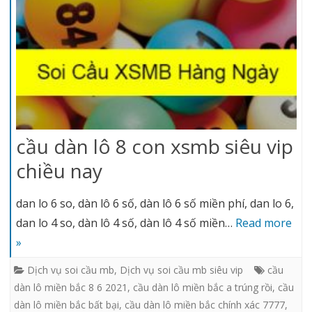
cầu dàn lô 8 con xsmb siêu vip
chiều nay
dan lo 6 so, dàn lô 6 số, dàn lô 6 số miền phí, dan lo 6,
dan lo 4 so, dàn lô 4 số, dàn lô 4 số miền…
Read more
»
Dịch vụ soi cầu mb
,
Dịch vụ soi cầu mb siêu vip
cầu
dàn lô miền bắc 8 6 2021
,
cầu dàn lô miền bắc a trúng rồi
,
cầu
dàn lô miền bắc bất bại
,
cầu dàn lô miền bắc chính xác 7777
,