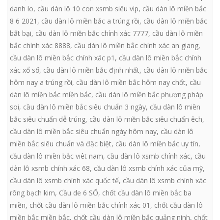
danh lo
,
cầu dàn lô 10 con xsmb siêu vip
,
cầu dàn lô miền bắc
8 6 2021
,
cầu dàn lô miền bắc a trúng rồi
,
cầu dàn lô miền bắc
bất bại
,
cầu dàn lô miền bắc chính xác 7777
,
cầu dàn lô miền
bắc chính xác 8888
,
cầu dàn lô miền bắc chính xác an giang
,
cầu dàn lô miền bắc chính xác p1
,
cầu dàn lô miền bắc chính
xác xổ số
,
cầu dàn lô miền bắc định nhất
,
cầu dàn lô miền bắc
hôm nay a trúng rồi
,
cầu dàn lô miền bắc hôm nay chốt
,
cầu
dàn lô miền bắc miền bắc
,
cầu dàn lô miền bắc phương pháp
soi
,
cầu dàn lô miền bắc siêu chuẩn 3 ngày
,
cầu dàn lô miền
bắc siêu chuẩn dễ trúng
,
cầu dàn lô miền bắc siêu chuẩn êch
,
cầu dàn lô miền bắc siêu chuẩn ngày hôm nay
,
cầu dàn lô
miền bắc siêu chuẩn và đặc biệt
,
cầu dàn lô miền bắc uy tín
,
cầu dàn lô miền bắc viêt nam
,
cầu dàn lô xsmb chính xác
,
cầu
dàn lô xsmb chính xác 68
,
cầu dàn lô xsmb chính xác của mỹ
,
cầu dàn lô xsmb chính xác quốc tế
,
cầu dàn lô xsmb chính xác
rông bạch kim
,
Cầu de 6 SỐ
,
chốt cầu dàn lô miền bắc ba
miền
,
chốt cầu dàn lô miền bắc chính xác 01
,
chốt cầu dàn lô
miền bắc miền bắc
,
chốt cầu dàn lô miền bắc quảng ninh
,
chốt