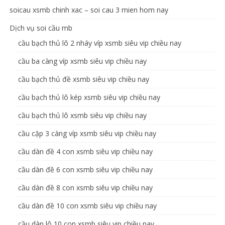
soicau xsmb chinh xac – soi cau 3 mien hom nay
Dịch vụ soi cầu mb
cầu bạch thủ lô 2 nháy víp xsmb siêu vip chiều nay
cầu ba càng víp xsmb siêu vip chiều nay
cầu bạch thủ đề xsmb siêu vip chiều nay
cầu bạch thủ lô kép xsmb siêu vip chiều nay
cầu bạch thủ lô xsmb siêu vip chiều nay
cầu cặp 3 càng víp xsmb siêu vip chiều nay
cầu dàn đề 4 con xsmb siêu vip chiều nay
cầu dàn đề 6 con xsmb siêu vip chiều nay
cầu dàn đề 8 con xsmb siêu vip chiều nay
cầu dàn đề 10 con xsmb siêu vip chiều nay
cầu dàn lô 10 con xsmb siêu vip chiều nay