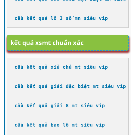
cầu kết quả lô 3 số mn siêu víp
kết quả xsmt chuẩn xác
cầu kết quả xỉu chủ mt siêu víp
cầu kết quả giải đặc biệt mt siêu víp
cầu kết quả giải 8 mt siêu víp
cầu kết quả bao lô mt siêu víp