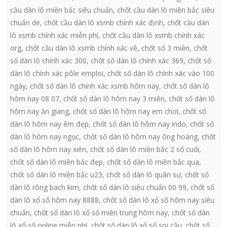
cầu dàn lô miền bắc siêu chuẩn
,
chốt cầu dàn lô miền bắc siêu
chuẩn de
,
chốt cầu dàn lô xsmb chính xác định
,
chốt cầu dàn
lô xsmb chính xác miễn phí
,
chốt cầu dàn lô xsmb chính xác
org
,
chốt cầu dàn lô xsmb chính xác về
,
chốt số 3 miền
,
chốt
số dàn lô chính xác 300
,
chốt số dàn lô chính xác 369
,
chốt số
dàn lô chính xác pôle emploi
,
chốt số dàn lô chính xác vào 100
ngày
,
chốt số dàn lô chính xác xsmb hôm nay
,
chốt số dàn lô
hôm nay 08 07
,
chốt số dàn lô hôm nay 3 miền
,
chốt số dàn lô
hôm nay ăn giang
,
chốt số dàn lô hôm nay em chơi
,
chốt số
dàn lô hôm nay êm đẹp
,
chốt số dàn lô hôm nay indo
,
chốt số
dàn lô hôm nay ngọc
,
chốt số dàn lô hôm nay ông hoàng
,
chốt
số dàn lô hôm nay xiên
,
chốt số dàn lô miền bắc 2 số cuối
,
chốt số dàn lô miền bắc đẹp
,
chốt số dàn lô miền bắc qua
,
chốt số dàn lô miền bắc u23
,
chốt số dàn lô quân sự
,
chốt số
dàn lô rông bach kim
,
chốt số dàn lô siêu chuẩn 00 99
,
chốt số
dàn lô xổ số hôm nay 8888
,
chốt số dàn lô xổ số hôm nay siêu
chuẩn
,
chốt số dàn lô xổ số miền trung hôm nay
,
chốt số dàn
lô xổ số online miễn phí
,
chốt số dàn lô xổ số soi cầu
,
chốt số