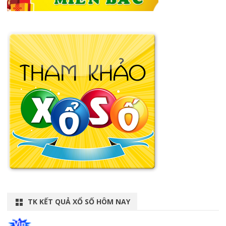
TK KẾT QUẢ XỔ SỐ HÔM NAY