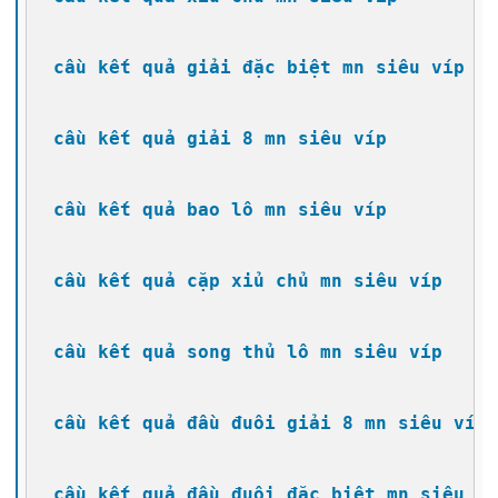
cầu kết quả giải đặc biệt mn siêu víp
cầu kết quả giải 8 mn siêu víp
cầu kết quả bao lô mn siêu víp
cầu kết quả cặp xỉu chủ mn siêu víp
cầu kết quả song thủ lô mn siêu víp
cầu kết quả đầu đuôi giải 8 mn siêu víp
cầu kết quả đầu đuôi đặc biệt mn siêu ví