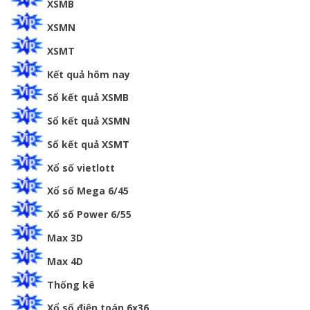
XSMB
XSMN
XSMT
Kết quả hôm nay
Sổ kết quả XSMB
Sổ kết quả XSMN
Sổ kết quả XSMT
Xổ số vietlott
Xổ số Mega 6/45
Xổ số Power 6/55
Max 3D
Max 4D
Thống kê
Xổ số điện toán 6x36