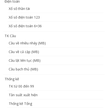
Điện toán
Xổ số thần tài
Xổ số điện toán 123
Xổ số điện toán 6×36
TK Cầu
Cầu về nhiều nháy (MB)
Cầu về cả cặp (MB)
Cầu lật liên tục (MB)
Cầu bạch thủ (MB)
Thống kê
TK từ 00 đến 99
Tần suất xuất hiện
Thống kê Tổng