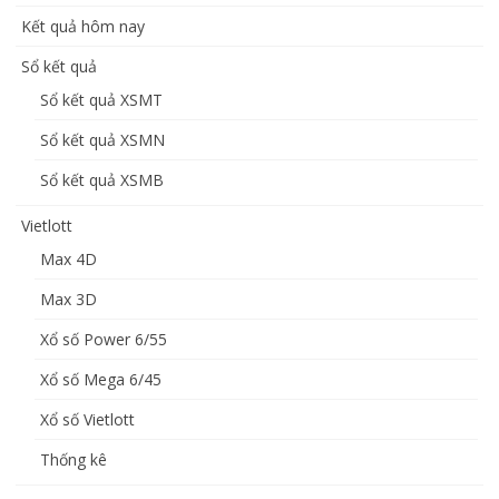
Kết quả hôm nay
Sổ kết quả
Sổ kết quả XSMT
Sổ kết quả XSMN
Sổ kết quả XSMB
Vietlott
Max 4D
Max 3D
Xổ số Power 6/55
Xổ số Mega 6/45
Xổ số Vietlott
Thống kê