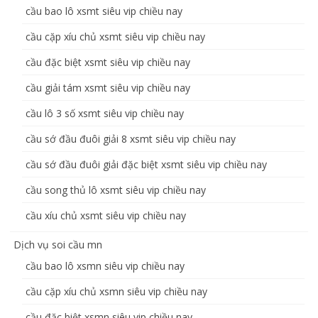
cầu bao lô xsmt siêu vip chiều nay
cầu cặp xíu chủ xsmt siêu vip chiều nay
cầu đặc biệt xsmt siêu vip chiều nay
cầu giải tám xsmt siêu vip chiều nay
cầu lô 3 số xsmt siêu vip chiều nay
cầu sớ đầu đuôi giải 8 xsmt siêu vip chiều nay
cầu sớ đầu đuôi giải đặc biệt xsmt siêu vip chiều nay
cầu song thủ lô xsmt siêu vip chiều nay
cầu xíu chủ xsmt siêu vip chiều nay
Dịch vụ soi cầu mn
cầu bao lô xsmn siêu vip chiều nay
cầu cặp xíu chủ xsmn siêu vip chiều nay
cầu đặc biệt xsmn siêu vip chiều nay