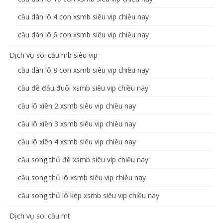
cầu dàn lô 4 con xsmb siêu vip chiều nay
cầu dàn lô 6 con xsmb siêu vip chiều nay
Dịch vụ soi cầu mb siêu vip
cầu dàn lô 8 con xsmb siêu vip chiều nay
cầu đề đầu đuôi xsmb siêu vip chiều nay
cầu lô xiên 2 xsmb siêu vip chiều nay
cầu lô xiên 3 xsmb siêu vip chiều nay
cầu lô xiên 4 xsmb siêu vip chiều nay
cầu song thủ đề xsmb siêu vip chiều nay
cầu song thủ lô xsmb siêu vip chiều nay
cầu song thủ lô kép xsmb siêu vip chiều nay
Dịch vụ soi cầu mt