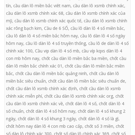
tín
,
cầu dàn lô miền bắc viêt nam
,
cầu dàn lô xsmb chính xác
,
cầu dàn lô xsmb chính xác 68
,
cầu dàn lô xsmb chính xác của
mỹ
,
cầu dàn lô xsmb chính xác quốc tế
,
cầu dàn lô xsmb chính
xác rông bạch kim
,
Cầu de 6 SỐ
,
cầu lô dàn lô 4 số miền bắc
,
cầu lô dàn lô 4 số miền bắc hôm nay
,
cầu lô dàn lô 4 số ngày
hôm nay
,
cầu lô dàn lô 4 số truyền thống
,
cầu lô de dàn lô 4 số
chính xác 100
,
Cầu vip dàn lô 4 số mb
,
cầu víp kqxs dàn lô 4
con mb hôm nay
,
chốt cầu dàn lô miền bắc ba miền
,
chốt cầu
dàn lô miền bắc chính xác 01
,
chốt cầu dàn lô miền bắc miền
bắc
,
chốt cầu dàn lô miền bắc quảng ninh
,
chốt cầu dàn lô
miền bắc siêu chuẩn
,
chốt cầu dàn lô miền bắc siêu chuẩn de
,
chốt cầu dàn lô xsmb chính xác định
,
chốt cầu dàn lô xsmb
chính xác miễn phí
,
chốt cầu dàn lô xsmb chính xác org
,
chốt
cầu dàn lô xsmb chính xác về
,
chốt dàn lô 4 số
,
chốt dàn lô 4
số chuẩn
,
chốt dàn lô 4 số hôm nay
,
chốt dàn lô 4 số khung 2
ngày
,
chốt dàn lô 4 số khung 3 ngày
,
chốt dàn lô 4 số là gì
,
chốt hôm nay dàn lô 4 con mb cao cấp
,
chốt số 3 miền
,
chốt
số dàn lô chính xác 300
,
chốt số dàn lô chính xác 369
,
chốt số