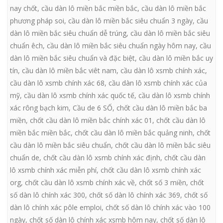
nay chốt
,
cầu dàn lô miền bắc miền bắc
,
cầu dàn lô miền bắc
phương pháp soi
,
cầu dàn lô miền bắc siêu chuẩn 3 ngày
,
cầu
dàn lô miền bắc siêu chuẩn dễ trúng
,
cầu dàn lô miền bắc siêu
chuẩn êch
,
cầu dàn lô miền bắc siêu chuẩn ngày hôm nay
,
cầu
dàn lô miền bắc siêu chuẩn và đặc biệt
,
cầu dàn lô miền bắc uy
tín
,
cầu dàn lô miền bắc viêt nam
,
cầu dàn lô xsmb chính xác
,
cầu dàn lô xsmb chính xác 68
,
cầu dàn lô xsmb chính xác của
mỹ
,
cầu dàn lô xsmb chính xác quốc tế
,
cầu dàn lô xsmb chính
xác rông bạch kim
,
Cầu de 6 SỐ
,
chốt cầu dàn lô miền bắc ba
miền
,
chốt cầu dàn lô miền bắc chính xác 01
,
chốt cầu dàn lô
miền bắc miền bắc
,
chốt cầu dàn lô miền bắc quảng ninh
,
chốt
cầu dàn lô miền bắc siêu chuẩn
,
chốt cầu dàn lô miền bắc siêu
chuẩn de
,
chốt cầu dàn lô xsmb chính xác định
,
chốt cầu dàn
lô xsmb chính xác miễn phí
,
chốt cầu dàn lô xsmb chính xác
org
,
chốt cầu dàn lô xsmb chính xác về
,
chốt số 3 miền
,
chốt
số dàn lô chính xác 300
,
chốt số dàn lô chính xác 369
,
chốt số
dàn lô chính xác pôle emploi
,
chốt số dàn lô chính xác vào 100
ngày
,
chốt số dàn lô chính xác xsmb hôm nay
,
chốt số dàn lô