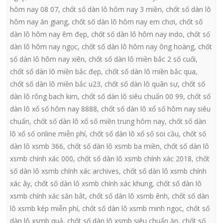
hôm nay 08 07
,
chốt số dàn lô hôm nay 3 miền
,
chốt số dàn lô
hôm nay ăn giang
,
chốt số dàn lô hôm nay em chơi
,
chốt số
dàn lô hôm nay êm đẹp
,
chốt số dàn lô hôm nay indo
,
chốt số
dàn lô hôm nay ngọc
,
chốt số dàn lô hôm nay ông hoàng
,
chốt
số dàn lô hôm nay xiên
,
chốt số dàn lô miền bắc 2 số cuối
,
chốt số dàn lô miền bắc đẹp
,
chốt số dàn lô miền bắc qua
,
chốt số dàn lô miền bắc u23
,
chốt số dàn lô quân sự
,
chốt số
dàn lô rông bach kim
,
chốt số dàn lô siêu chuẩn 00 99
,
chốt số
dàn lô xổ số hôm nay 8888
,
chốt số dàn lô xổ số hôm nay siêu
chuẩn
,
chốt số dàn lô xổ số miền trung hôm nay
,
chốt số dàn
lô xổ số online miễn phí
,
chốt số dàn lô xổ số soi cầu
,
chốt số
dàn lô xsmb 366
,
chốt số dàn lô xsmb ba miền
,
chốt số dàn lô
xsmb chính xác 000
,
chốt số dàn lô xsmb chính xác 2018
,
chốt
số dàn lô xsmb chính xác archives
,
chốt số dàn lô xsmb chính
xác ây
,
chốt số dàn lô xsmb chính xác khung
,
chốt số dàn lô
xsmb chính xác săn bắt
,
chốt số dàn lô xsmb ênh
,
chốt số dàn
lô xsmb kép miễn phí
,
chốt số dàn lô xsmb minh ngọc
,
chốt số
dàn lô xsmb quả
,
chốt số dàn lô xsmb siêu chuẩn ăn
,
chốt số