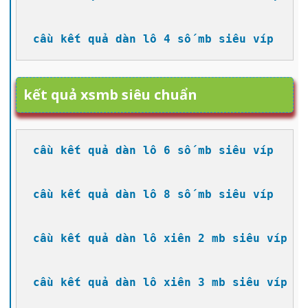
cầu kết quả dàn lô 4 số mb siêu víp
kết quả xsmb siêu chuẩn
cầu kết quả dàn lô 6 số mb siêu víp
cầu kết quả dàn lô 8 số mb siêu víp
cầu kết quả dàn lô xiên 2 mb siêu víp
cầu kết quả dàn lô xiên 3 mb siêu víp