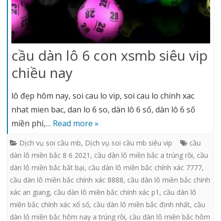
cầu dàn lô 6 con xsmb siêu vip
chiều nay
lô đẹp hôm nay, soi cau lo vip, soi cau lo chinh xac
nhat mien bac, dan lo 6 so, dàn lô 6 số, dàn lô 6 số
miền phí,…
Read more »
Dịch vụ soi cầu mb
,
Dịch vụ soi cầu mb siêu vip
cầu
dàn lô miền bắc 8 6 2021
,
cầu dàn lô miền bắc a trúng rồi
,
cầu
dàn lô miền bắc bất bại
,
cầu dàn lô miền bắc chính xác 7777
,
cầu dàn lô miền bắc chính xác 8888
,
cầu dàn lô miền bắc chính
xác an giang
,
cầu dàn lô miền bắc chính xác p1
,
cầu dàn lô
miền bắc chính xác xổ số
,
cầu dàn lô miền bắc định nhất
,
cầu
dàn lô miền bắc hôm nay a trúng rồi
,
cầu dàn lô miền bắc hôm