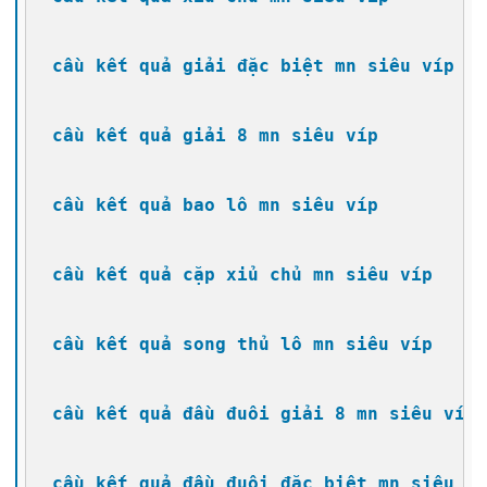
cầu kết quả giải đặc biệt mn siêu víp
cầu kết quả giải 8 mn siêu víp
cầu kết quả bao lô mn siêu víp
cầu kết quả cặp xỉu chủ mn siêu víp
cầu kết quả song thủ lô mn siêu víp
cầu kết quả đầu đuôi giải 8 mn siêu víp
cầu kết quả đầu đuôi đặc biệt mn siêu ví