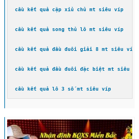
cầu kết quả cặp xỉu chủ mt siêu víp
cầu kết quả song thủ lô mt siêu víp
cầu kết quả đầu đuôi giải 8 mt siêu víp
cầu kết quả đầu đuôi đặc biệt mt siêu ví
cầu kết quả lô 3 số mt siêu víp