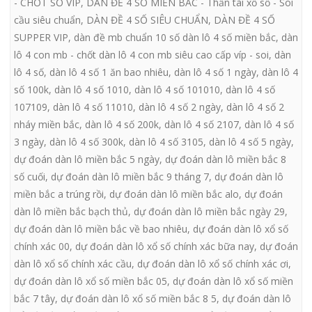
- CHỐT SỐ VIP
,
DÀN ĐỀ 4 SỐ MIỀN BẮC - Thần tài xổ số - Soi
cầu siêu chuẩn
,
DÀN ĐỀ 4 SỐ SIÊU CHUẨN
,
DÀN ĐỀ 4 SỐ
SUPPER VIP
,
dàn đề mb chuẩn 10 số dàn lô 4 số miền bắc
,
dàn
lô 4 con mb - chốt dàn lô 4 con mb siêu cao cấp víp - soi
,
dàn
lô 4 số
,
dàn lô 4 số 1 ăn bao nhiêu
,
dàn lô 4 số 1 ngày
,
dàn lô 4
số 100k
,
dàn lô 4 số 1010
,
dàn lô 4 số 101010
,
dàn lô 4 số
107109
,
dàn lô 4 số 11010
,
dàn lô 4 số 2 ngày
,
dàn lô 4 số 2
nháy miền bắc
,
dàn lô 4 số 200k
,
dàn lô 4 số 2107
,
dàn lô 4 số
3 ngày
,
dàn lô 4 số 300k
,
dàn lô 4 số 3105
,
dàn lô 4 số 5 ngày
,
dự đoán dàn lô miền bắc 5 ngày
,
dự đoán dàn lô miền bắc 8
số cuối
,
dự đoán dàn lô miền bắc 9 tháng 7
,
dự đoán dàn lô
miền bắc a trúng rồi
,
dự đoán dàn lô miền bắc alo
,
dự đoán
dàn lô miền bắc bạch thủ
,
dự đoán dàn lô miền bắc ngày 29
,
dự đoán dàn lô miền bắc về bao nhiêu
,
dự đoán dàn lô xổ số
chính xác 00
,
dự đoán dàn lô xổ số chính xác bữa nay
,
dự đoán
dàn lô xổ số chính xác cầu
,
dự đoán dàn lô xổ số chính xác ơi
,
dự đoán dàn lô xổ số miền bắc 05
,
dự đoán dàn lô xổ số miền
bắc 7 tây
,
dự đoán dàn lô xổ số miền bắc 8 5
,
dự đoán dàn lô