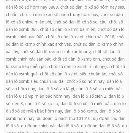
dàn lô xổ số hôm nay 8888
,
chốt số dàn lô xổ số hôm nay siêu
chuẩn
,
chốt số dàn lô xổ số miền trung hôm nay
,
chốt số dàn
lô xổ số online miễn phí
,
chốt số dàn lô xổ số soi cầu
,
chốt số
dàn lô xsmb 366
,
chốt số dàn lô xsmb ba miền
,
chốt số dàn lô
xsmb chính xác 000
,
chốt số dàn lô xsmb chính xác 2018
,
chốt
số dàn lô xsmb chính xác archives
,
chốt số dàn lô xsmb chính
xác ây
,
chốt số dàn lô xsmb chính xác khung
,
chốt số dàn lô
xsmb chính xác săn bắt
,
chốt số dàn lô xsmb ênh
,
chốt số dàn
lô xsmb kép miễn phí
,
chốt số dàn lô xsmb minh ngọc
,
chốt số
dàn lô xsmb quả
,
chốt số dàn lô xsmb siêu chuẩn ăn
,
chốt số
dàn lô xsmb siêu chuẩn ưu đãi
,
chốt xổ số hôm nay
,
dàn lô 6
số vip hôm nay
,
dàn lô 6 số vip là gì
,
dàn lô 6 số vip miền bắc
,
dàn lô 6 số vip miền bắc hôm nay
,
dàn lô 6 số xiên 2
,
dàn lô 6
số xiên 3
,
dàn lô 6 số xo so
,
dàn lô 6 số xổ số miền bắc
,
dàn lô
6 số xổ số miền bắc hôm nay
,
dàn lô 6 số xsmb
,
dàn lô 6 số
xsmb hôm nay
,
du doan lo bach thu 101010
,
dự đoán cầu dàn
lô 6 số
,
dự đoán chính xác dàn lô 6 số
,
dự đoán dàn lô 6 số
,
dự