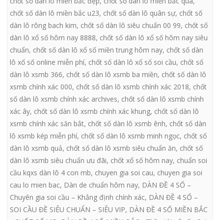
chốt số dàn lô miền bắc đẹp
,
chốt số dàn lô miền bắc qua
,
chốt số dàn lô miền bắc u23
,
chốt số dàn lô quân sự
,
chốt số
dàn lô rông bach kim
,
chốt số dàn lô siêu chuẩn 00 99
,
chốt số
dàn lô xổ số hôm nay 8888
,
chốt số dàn lô xổ số hôm nay siêu
chuẩn
,
chốt số dàn lô xổ số miền trung hôm nay
,
chốt số dàn
lô xổ số online miễn phí
,
chốt số dàn lô xổ số soi cầu
,
chốt số
dàn lô xsmb 366
,
chốt số dàn lô xsmb ba miền
,
chốt số dàn lô
xsmb chính xác 000
,
chốt số dàn lô xsmb chính xác 2018
,
chốt
số dàn lô xsmb chính xác archives
,
chốt số dàn lô xsmb chính
xác ây
,
chốt số dàn lô xsmb chính xác khung
,
chốt số dàn lô
xsmb chính xác săn bắt
,
chốt số dàn lô xsmb ênh
,
chốt số dàn
lô xsmb kép miễn phí
,
chốt số dàn lô xsmb minh ngọc
,
chốt số
dàn lô xsmb quả
,
chốt số dàn lô xsmb siêu chuẩn ăn
,
chốt số
dàn lô xsmb siêu chuẩn ưu đãi
,
chốt xổ số hôm nay
,
chuẩn soi
cầu kqxs dàn lô 4 con mb
,
chuyen gia soi cau
,
chuyen gia soi
cau lo mien bac
,
Dàn de chuẩn hôm nay
,
DÀN ĐỀ 4 SỐ –
Chuyên gia soi cầu – Khẳng định chính xác
,
DÀN ĐỀ 4 SỐ –
SOI CẦU ĐỀ SIÊU CHUẨN – SIÊU VIP
,
DÀN ĐỀ 4 SỐ MIỀN BẮC