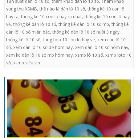
Tần suất dàn lô 10 số
,
tham khảo dàn lô 10 số
,
Tham khảo
song thu XSMB
,
thế nào là dàn lô 10 số
,
thống kê 10 con lô
hay ra
,
thong ke 10 con lo hay ra nhat
,
thống kê 10 con lô hay
về
,
thống kê dàn lô 10 số
,
thống kê dàn lô 10 số mb
,
thống kê
dàn lô 10 số miền bắc
,
thống kê dàn lô 10 số nuôi 3 ngày
,
thống kê lô 10 số
,
tong hop 10 con lo hay ve
,
xem dàn lô 10
số
,
xem dàn lô 10 số đề hôm nay
,
xem dàn lô 10 số hôm nay
,
xem kq dàn lô 10 số mb hôm nay
,
xsmb lô 10 số
,
xsmb loto 10
số
,
xsmb siêu vip