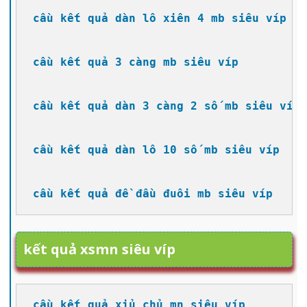
cầu kết quả dàn lô xiên 4 mb siêu víp
cầu kết quả 3 càng mb siêu víp
cầu kết quả dàn 3 càng 2 số mb siêu víp
cầu kết quả dàn lô 10 số mb siêu víp
cầu kết quả đề đầu đuôi mb siêu víp
kết quả xsmn siêu víp
cầu kết quả xỉu chủ mn siêu víp