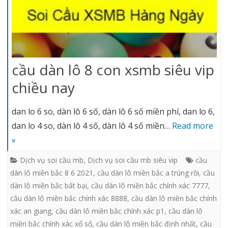
cầu dàn lô 8 con xsmb siêu vip
chiều nay
dan lo 6 so, dàn lô 6 số, dàn lô 6 số miền phí, dan lo 6,
dan lo 4 so, dàn lô 4 số, dàn lô 4 số miền…
Read more
»
Dịch vụ soi cầu mb
,
Dịch vụ soi cầu mb siêu vip
cầu
dàn lô miền bắc 8 6 2021
,
cầu dàn lô miền bắc a trúng rồi
,
cầu
dàn lô miền bắc bất bại
,
cầu dàn lô miền bắc chính xác 7777
,
cầu dàn lô miền bắc chính xác 8888
,
cầu dàn lô miền bắc chính
xác an giang
,
cầu dàn lô miền bắc chính xác p1
,
cầu dàn lô
miền bắc chính xác xổ số
,
cầu dàn lô miền bắc định nhất
,
cầu