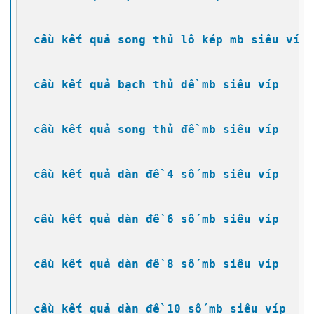
cầu kết quả song thủ lô kép mb siêu víp
cầu kết quả bạch thủ đề mb siêu víp
cầu kết quả song thủ đề mb siêu víp
cầu kết quả dàn đề 4 số mb siêu víp
cầu kết quả dàn đề 6 số mb siêu víp
cầu kết quả dàn đề 8 số mb siêu víp
cầu kết quả dàn đề 10 số mb siêu víp