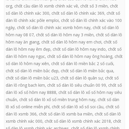
org
,
chốt cầu dàn lô xsmb chính xác về
,
chốt số 3 miền
,
chốt
số dàn lô chính xác 300
,
chốt số dàn lô chính xác 369
,
chốt số
dàn lô chính xác pôle emploi
,
chốt số dàn lô chính xác vào 100
ngày
,
chốt số dàn lô chính xác xsmb hôm nay
,
chốt số dàn lô
hôm nay 08 07
,
chốt số dàn lô hôm nay 3 miền
,
chốt số dàn lô
hôm nay ăn giang
,
chốt số dàn lô hôm nay em chơi
,
chốt số
dàn lô hôm nay êm đẹp
,
chốt số dàn lô hôm nay indo
,
chốt số
dàn lô hôm nay ngọc
,
chốt số dàn lô hôm nay ông hoàng
,
chốt
số dàn lô hôm nay xiên
,
chốt số dàn lô miền bắc 2 số cuối
,
chốt số dàn lô miền bắc đẹp
,
chốt số dàn lô miền bắc qua
,
chốt số dàn lô miền bắc u23
,
chốt số dàn lô quân sự
,
chốt số
dàn lô rông bach kim
,
chốt số dàn lô siêu chuẩn 00 99
,
chốt số
dàn lô xổ số hôm nay 8888
,
chốt số dàn lô xổ số hôm nay siêu
chuẩn
,
chốt số dàn lô xổ số miền trung hôm nay
,
chốt số dàn
lô xổ số online miễn phí
,
chốt số dàn lô xổ số soi cầu
,
chốt số
dàn lô xsmb 366
,
chốt số dàn lô xsmb ba miền
,
chốt số dàn lô
xsmb chính xác 000
,
chốt số dàn lô xsmb chính xác 2018
,
chốt
số dàn lô xsmb chính xác archives
,
chốt số dàn lô xsmb chính