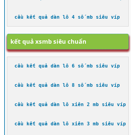
cầu kết quả dàn lô 4 số mb siêu víp
kết quả xsmb siêu chuẩn
cầu kết quả dàn lô 6 số mb siêu víp
cầu kết quả dàn lô 8 số mb siêu víp
cầu kết quả dàn lô xiên 2 mb siêu víp
cầu kết quả dàn lô xiên 3 mb siêu víp