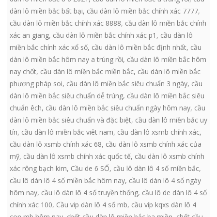
dàn lô miền bắc bất bại
,
cầu dàn lô miền bắc chính xác 7777
,
cầu dàn lô miền bắc chính xác 8888
,
cầu dàn lô miền bắc chính
xác an giang
,
cầu dàn lô miền bắc chính xác p1
,
cầu dàn lô
miền bắc chính xác xổ số
,
cầu dàn lô miền bắc định nhất
,
cầu
dàn lô miền bắc hôm nay a trúng rồi
,
cầu dàn lô miền bắc hôm
nay chốt
,
cầu dàn lô miền bắc miền bắc
,
cầu dàn lô miền bắc
phương pháp soi
,
cầu dàn lô miền bắc siêu chuẩn 3 ngày
,
cầu
dàn lô miền bắc siêu chuẩn dễ trúng
,
cầu dàn lô miền bắc siêu
chuẩn êch
,
cầu dàn lô miền bắc siêu chuẩn ngày hôm nay
,
cầu
dàn lô miền bắc siêu chuẩn và đặc biệt
,
cầu dàn lô miền bắc uy
tín
,
cầu dàn lô miền bắc viêt nam
,
cầu dàn lô xsmb chính xác
,
cầu dàn lô xsmb chính xác 68
,
cầu dàn lô xsmb chính xác của
mỹ
,
cầu dàn lô xsmb chính xác quốc tế
,
cầu dàn lô xsmb chính
xác rông bạch kim
,
Cầu de 6 SỐ
,
cầu lô dàn lô 4 số miền bắc
,
cầu lô dàn lô 4 số miền bắc hôm nay
,
cầu lô dàn lô 4 số ngày
hôm nay
,
cầu lô dàn lô 4 số truyền thống
,
cầu lô de dàn lô 4 số
chính xác 100
,
Cầu vip dàn lô 4 số mb
,
cầu víp kqxs dàn lô 4
con mb hôm nay
,
chốt cầu dàn lô miền bắc ba miền
,
chốt cầu