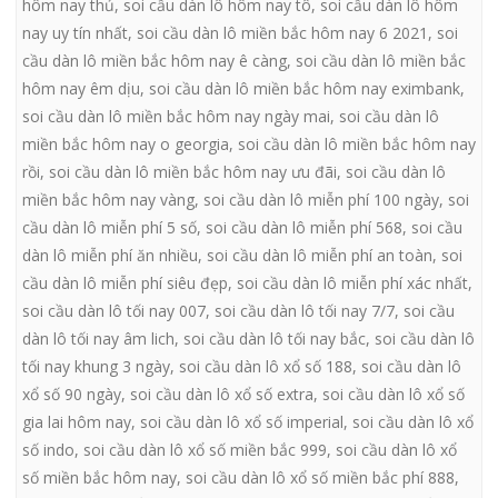
hôm nay thủ
,
soi cầu dàn lô hôm nay tô
,
soi cầu dàn lô hôm
nay uy tín nhất
,
soi cầu dàn lô miền bắc hôm nay 6 2021
,
soi
cầu dàn lô miền bắc hôm nay ê càng
,
soi cầu dàn lô miền bắc
hôm nay êm dịu
,
soi cầu dàn lô miền bắc hôm nay eximbank
,
soi cầu dàn lô miền bắc hôm nay ngày mai
,
soi cầu dàn lô
miền bắc hôm nay o georgia
,
soi cầu dàn lô miền bắc hôm nay
rồi
,
soi cầu dàn lô miền bắc hôm nay ưu đãi
,
soi cầu dàn lô
miền bắc hôm nay vàng
,
soi cầu dàn lô miễn phí 100 ngày
,
soi
cầu dàn lô miễn phí 5 số
,
soi cầu dàn lô miễn phí 568
,
soi cầu
dàn lô miễn phí ăn nhiều
,
soi cầu dàn lô miễn phí an toàn
,
soi
cầu dàn lô miễn phí siêu đẹp
,
soi cầu dàn lô miễn phí xác nhất
,
soi cầu dàn lô tối nay 007
,
soi cầu dàn lô tối nay 7/7
,
soi cầu
dàn lô tối nay âm lich
,
soi cầu dàn lô tối nay bắc
,
soi cầu dàn lô
tối nay khung 3 ngày
,
soi cầu dàn lô xổ số 188
,
soi cầu dàn lô
xổ số 90 ngày
,
soi cầu dàn lô xổ số extra
,
soi cầu dàn lô xổ số
gia lai hôm nay
,
soi cầu dàn lô xổ số imperial
,
soi cầu dàn lô xổ
số indo
,
soi cầu dàn lô xổ số miền bắc 999
,
soi cầu dàn lô xổ
số miền bắc hôm nay
,
soi cầu dàn lô xổ số miền bắc phí 888
,