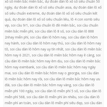
xổ số miền bắc miền bắc
,
dự đoán dàn lô xổ số siêu chuẩn 50
ngày
,
dự đoán dàn lô xổ số siêu chuẩn asia
,
dự đoán dàn lô xổ
số siêu chuẩn extreme
,
dự đoán dàn lô xổ số siêu chuẩn kết
quả
,
dự đoán dàn lô xổ số siêu chuẩn liêu
,
lô 4 con xsmb siêu
vip
,
soi cầu 9/1
,
soi cầu chuẩn lô đề miền bắc
,
soi cầu chuẩn
miền bắc miễn phí
,
soi cầu dàn lô 8 số
,
soi cầu dàn lô 888
2nhay miễn phí
,
soi cầu dàn lô hôm nay
,
soi cầu dàn lô hôm
nay hành
,
soi cầu dàn lô hôm nay thủ
,
soi cầu dàn lô hôm nay
tô
,
soi cầu dàn lô hôm nay uy tín nhất
,
soi cầu dàn lô miền bắc
hôm nay 6 2021
,
soi cầu dàn lô miền bắc hôm nay ê càng
,
soi
cầu dàn lô miền bắc hôm nay êm dịu
,
soi cầu dàn lô miền bắc
hôm nay eximbank
,
soi cầu dàn lô miền bắc hôm nay ngày
mai
,
soi cầu dàn lô miền bắc hôm nay o georgia
,
soi cầu dàn
lô miền bắc hôm nay rồi
,
soi cầu dàn lô miền bắc hôm nay ưu
đãi
,
soi cầu dàn lô miền bắc hôm nay vàng
,
soi cầu dàn lô
miễn phí 100 ngày
,
soi cầu dàn lô miễn phí 5 số
,
soi cầu dàn lô
miễn phí 568
,
soi cầu dàn lô miễn phí ăn nhiều
,
soi cầu dàn lô
miễn phí an toàn
,
soi cầu dàn lô miễn phí siêu đẹp
,
soi cầu dàn