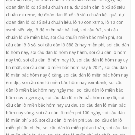
đoán dàn lô xổ số siêu chuẩn asia
,
dự đoán dàn lô xổ số siêu
chuẩn extreme
,
dự đoán dàn lô xổ số siêu chuẩn kết quả
,
dự
đoán dàn lô xổ số siêu chuẩn liêu
,
lô 10 con xsmb
,
lô 10 con
xsmb siêu vip
,
lô đề miền bắc bất bại
,
soi cầu 9/1
,
soi cầu
chuẩn lô đề miền bắc
,
soi cầu chuẩn miền bắc miễn phí
,
soi
cầu dàn lô 8 số
,
soi cầu dàn lô 888 2nhay miễn phí
,
soi cầu dàn
lô hôm nay
,
soi cầu dàn lô hôm nay hành
,
soi cầu dàn lô hôm
nay thủ
,
soi cầu dàn lô hôm nay tô
,
soi cầu dàn lô hôm nay uy
tín nhất
,
soi cầu dàn lô miền bắc hôm nay 6 2021
,
soi cầu dàn
lô miền bắc hôm nay ê càng
,
soi cầu dàn lô miền bắc hôm nay
êm dịu
,
soi cầu dàn lô miền bắc hôm nay eximbank
,
soi cầu
dàn lô miền bắc hôm nay ngày mai
,
soi cầu dàn lô miền bắc
hôm nay o georgia
,
soi cầu dàn lô miền bắc hôm nay rồi
,
soi
cầu dàn lô miền bắc hôm nay ưu đãi
,
soi cầu dàn lô miền bắc
hôm nay vàng
,
soi cầu dàn lô miễn phí 100 ngày
,
soi cầu dàn
lô miễn phí 5 số
,
soi cầu dàn lô miễn phí 568
,
soi cầu dàn lô
miễn phí ăn nhiều
,
soi cầu dàn lô miễn phí an toàn
,
soi cầu dàn