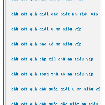
cầu kết quả giải đặc biệt mn siêu víp
cầu kết quả giải 8 mn siêu víp
cầu kết quả bao lô mn siêu víp
cầu kết quả cặp xỉu chủ mn siêu víp
cầu kết quả song thủ lô mn siêu víp
cầu kết quả đầu đuôi giải 8 mn siêu víp
cầu kết quả đầu đuôi đặc biệt mn siêu ví