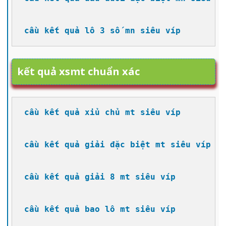
cầu kết quả lô 3 số mn siêu víp
kết quả xsmt chuẩn xác
cầu kết quả xỉu chủ mt siêu víp
cầu kết quả giải đặc biệt mt siêu víp
cầu kết quả giải 8 mt siêu víp
cầu kết quả bao lô mt siêu víp