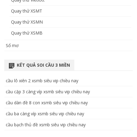
Quay thử XSMT
Quay thử XSMN
Quay thử XSMB
Sổ mơ
KẾT QUẢ SOI CẦU 3 MIỀN
cầu lô xiên 2 xsmb siêu vip chiều nay
cầu cặp 3 càng víp xsmb siêu vip chiều nay
cầu dàn đề 8 con xsmb siêu vip chiều nay
cầu ba càng víp xsmb siêu vip chiều nay
cầu bạch thủ đề xsmb siêu vip chiều nay