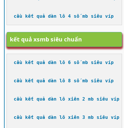
cầu kết quả dàn lô 4 số mb siêu víp
kết quả xsmb siêu chuẩn
cầu kết quả dàn lô 6 số mb siêu víp
cầu kết quả dàn lô 8 số mb siêu víp
cầu kết quả dàn lô xiên 2 mb siêu víp
cầu kết quả dàn lô xiên 3 mb siêu víp