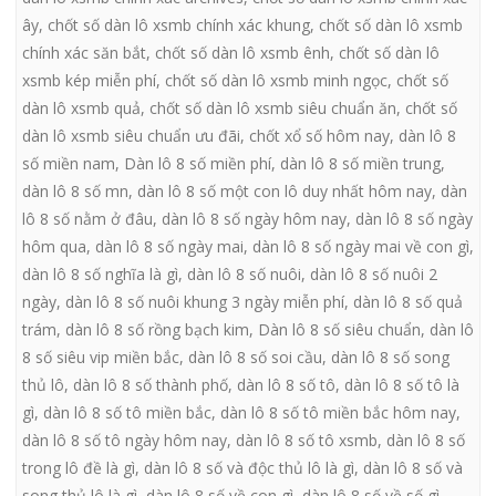
ây
,
chốt số dàn lô xsmb chính xác khung
,
chốt số dàn lô xsmb
chính xác săn bắt
,
chốt số dàn lô xsmb ênh
,
chốt số dàn lô
xsmb kép miễn phí
,
chốt số dàn lô xsmb minh ngọc
,
chốt số
dàn lô xsmb quả
,
chốt số dàn lô xsmb siêu chuẩn ăn
,
chốt số
dàn lô xsmb siêu chuẩn ưu đãi
,
chốt xổ số hôm nay
,
dàn lô 8
số miền nam
,
Dàn lô 8 số miền phí
,
dàn lô 8 số miền trung
,
dàn lô 8 số mn
,
dàn lô 8 số một con lô duy nhất hôm nay
,
dàn
lô 8 số nằm ở đâu
,
dàn lô 8 số ngày hôm nay
,
dàn lô 8 số ngày
hôm qua
,
dàn lô 8 số ngày mai
,
dàn lô 8 số ngày mai về con gì
,
dàn lô 8 số nghĩa là gì
,
dàn lô 8 số nuôi
,
dàn lô 8 số nuôi 2
ngày
,
dàn lô 8 số nuôi khung 3 ngày miễn phí
,
dàn lô 8 số quả
trám
,
dàn lô 8 số rồng bạch kim
,
Dàn lô 8 số siêu chuẩn
,
dàn lô
8 số siêu vip miền bắc
,
dàn lô 8 số soi cầu
,
dàn lô 8 số song
thủ lô
,
dàn lô 8 số thành phố
,
dàn lô 8 số tô
,
dàn lô 8 số tô là
gì
,
dàn lô 8 số tô miền bắc
,
dàn lô 8 số tô miền bắc hôm nay
,
dàn lô 8 số tô ngày hôm nay
,
dàn lô 8 số tô xsmb
,
dàn lô 8 số
trong lô đề là gì
,
dàn lô 8 số và độc thủ lô là gì
,
dàn lô 8 số và
song thủ lô là gì
,
dàn lô 8 số về con gì
,
dàn lô 8 số về số gì
,