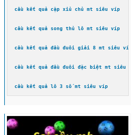
cầu kết quả cặp xỉu chủ mt siêu víp
cầu kết quả song thủ lô mt siêu víp
cầu kết quả đầu đuôi giải 8 mt siêu víp
cầu kết quả đầu đuôi đặc biệt mt siêu ví
cầu kết quả lô 3 số mt siêu víp