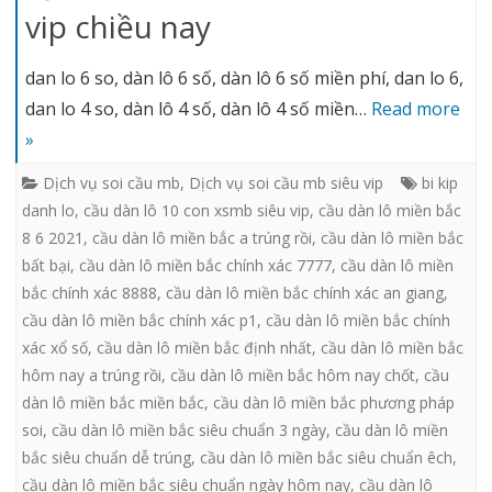
vip chiều nay
dan lo 6 so, dàn lô 6 số, dàn lô 6 số miền phí, dan lo 6,
dan lo 4 so, dàn lô 4 số, dàn lô 4 số miền…
Read more
»
Dịch vụ soi cầu mb
,
Dịch vụ soi cầu mb siêu vip
bi kip
danh lo
,
cầu dàn lô 10 con xsmb siêu vip
,
cầu dàn lô miền bắc
8 6 2021
,
cầu dàn lô miền bắc a trúng rồi
,
cầu dàn lô miền bắc
bất bại
,
cầu dàn lô miền bắc chính xác 7777
,
cầu dàn lô miền
bắc chính xác 8888
,
cầu dàn lô miền bắc chính xác an giang
,
cầu dàn lô miền bắc chính xác p1
,
cầu dàn lô miền bắc chính
xác xổ số
,
cầu dàn lô miền bắc định nhất
,
cầu dàn lô miền bắc
hôm nay a trúng rồi
,
cầu dàn lô miền bắc hôm nay chốt
,
cầu
dàn lô miền bắc miền bắc
,
cầu dàn lô miền bắc phương pháp
soi
,
cầu dàn lô miền bắc siêu chuẩn 3 ngày
,
cầu dàn lô miền
bắc siêu chuẩn dễ trúng
,
cầu dàn lô miền bắc siêu chuẩn êch
,
cầu dàn lô miền bắc siêu chuẩn ngày hôm nay
,
cầu dàn lô