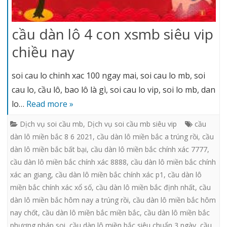
cầu dàn lô 4 con xsmb siêu vip
chiều nay
soi cau lo chinh xac 100 ngay mai, soi cau lo mb, soi
cau lo, cầu lô, bao lô là gì, soi cau lo vip, soi lo mb, dan
lo…
Read more »
Dịch vụ soi cầu mb
,
Dịch vụ soi cầu mb siêu vip
cầu
dàn lô miền bắc 8 6 2021
,
cầu dàn lô miền bắc a trúng rồi
,
cầu
dàn lô miền bắc bất bại
,
cầu dàn lô miền bắc chính xác 7777
,
cầu dàn lô miền bắc chính xác 8888
,
cầu dàn lô miền bắc chính
xác an giang
,
cầu dàn lô miền bắc chính xác p1
,
cầu dàn lô
miền bắc chính xác xổ số
,
cầu dàn lô miền bắc định nhất
,
cầu
dàn lô miền bắc hôm nay a trúng rồi
,
cầu dàn lô miền bắc hôm
nay chốt
,
cầu dàn lô miền bắc miền bắc
,
cầu dàn lô miền bắc
phương pháp soi
,
cầu dàn lô miền bắc siêu chuẩn 3 ngày
,
cầu