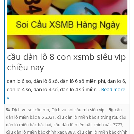
cầu dàn lô 8 con xsmb siêu vip
chiều nay
dan lo 6 so, dàn lô 6 số, dàn lô 6 số miền phí, dan lo 6,
dan lo 4 so, dàn lô 4 số, dàn lô 4 số miền…
Read more
»
Dịch vụ soi cầu mb
,
Dịch vụ soi cầu mb siêu vip
cầu
dàn lô miền bắc 8 6 2021
,
cầu dàn lô miền bắc a trúng rồi
,
cầu
dàn lô miền bắc bất bại
,
cầu dàn lô miền bắc chính xác 7777
,
cầu dàn lô miền bắc chính xác 8888
,
cầu dàn lô miền bắc chính