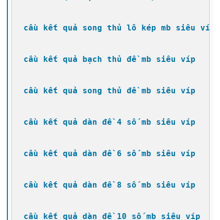
cầu kết quả song thủ lô kép mb siêu víp
cầu kết quả bạch thủ đề mb siêu víp
cầu kết quả song thủ đề mb siêu víp
cầu kết quả dàn đề 4 số mb siêu víp
cầu kết quả dàn đề 6 số mb siêu víp
cầu kết quả dàn đề 8 số mb siêu víp
cầu kết quả dàn đề 10 số mb siêu víp