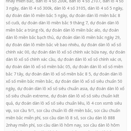
nháy miền bắc
,
dàn lô 4 số 200k
,
dàn lô 4 số 2107
,
dàn lô 4 số
3 ngày
,
dàn lô 4 số 300k
,
dàn lô 4 số 3105
,
dàn lô 4 số 5 ngày
,
dự đoán dàn lô miền bắc 5 ngày
,
dự đoán dàn lô miền bắc 8
số cuối
,
dự đoán dàn lô miền bắc 9 tháng 7
,
dự đoán dàn lô
miền bắc a trúng rồi
,
dự đoán dàn lô miền bắc alo
,
dự đoán
dàn lô miền bắc bạch thủ
,
dự đoán dàn lô miền bắc ngày 29
,
dự đoán dàn lô miền bắc về bao nhiêu
,
dự đoán dàn lô xổ số
chính xác 00
,
dự đoán dàn lô xổ số chính xác bữa nay
,
dự đoán
dàn lô xổ số chính xác cầu
,
dự đoán dàn lô xổ số chính xác ơi
,
dự đoán dàn lô xổ số miền bắc 05
,
dự đoán dàn lô xổ số miền
bắc 7 tây
,
dự đoán dàn lô xổ số miền bắc 8 5
,
dự đoán dàn lô
xổ số miền bắc miền bắc
,
dự đoán dàn lô xổ số siêu chuẩn 50
ngày
,
dự đoán dàn lô xổ số siêu chuẩn asia
,
dự đoán dàn lô xổ
số siêu chuẩn extreme
,
dự đoán dàn lô xổ số siêu chuẩn kết
quả
,
dự đoán dàn lô xổ số siêu chuẩn liêu
,
lô 4 con xsmb siêu
vip
,
soi cầu 9/1
,
soi cầu chuẩn lô đề miền bắc
,
soi cầu chuẩn
miền bắc miễn phí
,
soi cầu dàn lô 8 số
,
soi cầu dàn lô 888
2nhay miễn phí
,
soi cầu dàn lô hôm nay
,
soi cầu dàn lô hôm