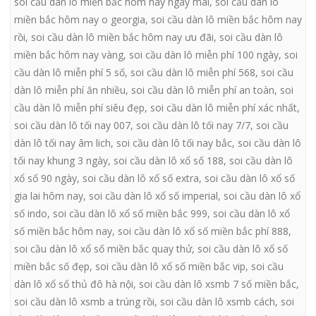
soi cầu dàn lô miền bắc hôm nay ngày mai
,
soi cầu dàn lô
miền bắc hôm nay o georgia
,
soi cầu dàn lô miền bắc hôm nay
rồi
,
soi cầu dàn lô miền bắc hôm nay ưu đãi
,
soi cầu dàn lô
miền bắc hôm nay vàng
,
soi cầu dàn lô miễn phí 100 ngày
,
soi
cầu dàn lô miễn phí 5 số
,
soi cầu dàn lô miễn phí 568
,
soi cầu
dàn lô miễn phí ăn nhiều
,
soi cầu dàn lô miễn phí an toàn
,
soi
cầu dàn lô miễn phí siêu đẹp
,
soi cầu dàn lô miễn phí xác nhất
,
soi cầu dàn lô tối nay 007
,
soi cầu dàn lô tối nay 7/7
,
soi cầu
dàn lô tối nay âm lich
,
soi cầu dàn lô tối nay bắc
,
soi cầu dàn lô
tối nay khung 3 ngày
,
soi cầu dàn lô xổ số 188
,
soi cầu dàn lô
xổ số 90 ngày
,
soi cầu dàn lô xổ số extra
,
soi cầu dàn lô xổ số
gia lai hôm nay
,
soi cầu dàn lô xổ số imperial
,
soi cầu dàn lô xổ
số indo
,
soi cầu dàn lô xổ số miền bắc 999
,
soi cầu dàn lô xổ
số miền bắc hôm nay
,
soi cầu dàn lô xổ số miền bắc phí 888
,
soi cầu dàn lô xổ số miền bắc quay thử
,
soi cầu dàn lô xổ số
miền bắc số đẹp
,
soi cầu dàn lô xổ số miền bắc vip
,
soi cầu
dàn lô xổ số thủ đô hà nội
,
soi cầu dàn lô xsmb 7 số miền bắc
,
soi cầu dàn lô xsmb a trúng rồi
,
soi cầu dàn lô xsmb cách
,
soi