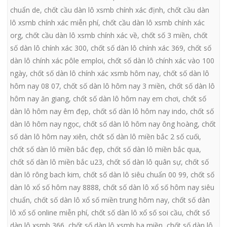
chuẩn de
,
chốt cầu dàn lô xsmb chính xác định
,
chốt cầu dàn
lô xsmb chính xác miễn phí
,
chốt cầu dàn lô xsmb chính xác
org
,
chốt cầu dàn lô xsmb chính xác về
,
chốt số 3 miền
,
chốt
số dàn lô chính xác 300
,
chốt số dàn lô chính xác 369
,
chốt số
dàn lô chính xác pôle emploi
,
chốt số dàn lô chính xác vào 100
ngày
,
chốt số dàn lô chính xác xsmb hôm nay
,
chốt số dàn lô
hôm nay 08 07
,
chốt số dàn lô hôm nay 3 miền
,
chốt số dàn lô
hôm nay ăn giang
,
chốt số dàn lô hôm nay em chơi
,
chốt số
dàn lô hôm nay êm đẹp
,
chốt số dàn lô hôm nay indo
,
chốt số
dàn lô hôm nay ngọc
,
chốt số dàn lô hôm nay ông hoàng
,
chốt
số dàn lô hôm nay xiên
,
chốt số dàn lô miền bắc 2 số cuối
,
chốt số dàn lô miền bắc đẹp
,
chốt số dàn lô miền bắc qua
,
chốt số dàn lô miền bắc u23
,
chốt số dàn lô quân sự
,
chốt số
dàn lô rông bach kim
,
chốt số dàn lô siêu chuẩn 00 99
,
chốt số
dàn lô xổ số hôm nay 8888
,
chốt số dàn lô xổ số hôm nay siêu
chuẩn
,
chốt số dàn lô xổ số miền trung hôm nay
,
chốt số dàn
lô xổ số online miễn phí
,
chốt số dàn lô xổ số soi cầu
,
chốt số
dàn lô xsmb 366
,
chốt số dàn lô xsmb ba miền
,
chốt số dàn lô