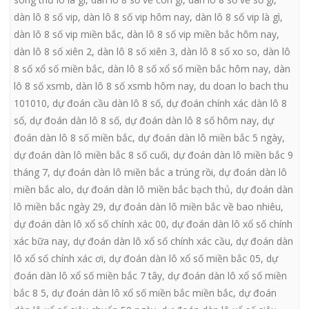
dàn lô 8 số vip
,
dàn lô 8 số vip hôm nay
,
dàn lô 8 số vip là gì
,
dàn lô 8 số vip miền bắc
,
dàn lô 8 số vip miền bắc hôm nay
,
dàn lô 8 số xiên 2
,
dàn lô 8 số xiên 3
,
dàn lô 8 số xo so
,
dàn lô
8 số xổ số miền bắc
,
dàn lô 8 số xổ số miền bắc hôm nay
,
dàn
lô 8 số xsmb
,
dàn lô 8 số xsmb hôm nay
,
du doan lo bach thu
101010
,
dự đoán cầu dàn lô 8 số
,
dự đoán chính xác dàn lô 8
số
,
dự đoán dàn lô 8 số
,
dự đoán dàn lô 8 số hôm nay
,
dự
đoán dàn lô 8 số miền bắc
,
dự đoán dàn lô miền bắc 5 ngày
,
dự đoán dàn lô miền bắc 8 số cuối
,
dự đoán dàn lô miền bắc 9
tháng 7
,
dự đoán dàn lô miền bắc a trúng rồi
,
dự đoán dàn lô
miền bắc alo
,
dự đoán dàn lô miền bắc bạch thủ
,
dự đoán dàn
lô miền bắc ngày 29
,
dự đoán dàn lô miền bắc về bao nhiêu
,
dự đoán dàn lô xổ số chính xác 00
,
dự đoán dàn lô xổ số chính
xác bữa nay
,
dự đoán dàn lô xổ số chính xác cầu
,
dự đoán dàn
lô xổ số chính xác ơi
,
dự đoán dàn lô xổ số miền bắc 05
,
dự
đoán dàn lô xổ số miền bắc 7 tây
,
dự đoán dàn lô xổ số miền
bắc 8 5
,
dự đoán dàn lô xổ số miền bắc miền bắc
,
dự đoán