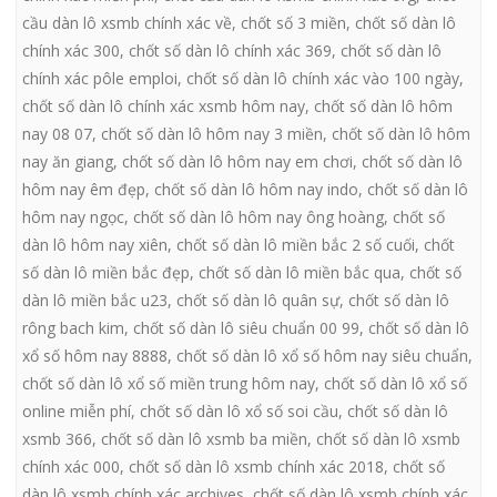
cầu dàn lô xsmb chính xác về
,
chốt số 3 miền
,
chốt số dàn lô
chính xác 300
,
chốt số dàn lô chính xác 369
,
chốt số dàn lô
chính xác pôle emploi
,
chốt số dàn lô chính xác vào 100 ngày
,
chốt số dàn lô chính xác xsmb hôm nay
,
chốt số dàn lô hôm
nay 08 07
,
chốt số dàn lô hôm nay 3 miền
,
chốt số dàn lô hôm
nay ăn giang
,
chốt số dàn lô hôm nay em chơi
,
chốt số dàn lô
hôm nay êm đẹp
,
chốt số dàn lô hôm nay indo
,
chốt số dàn lô
hôm nay ngọc
,
chốt số dàn lô hôm nay ông hoàng
,
chốt số
dàn lô hôm nay xiên
,
chốt số dàn lô miền bắc 2 số cuối
,
chốt
số dàn lô miền bắc đẹp
,
chốt số dàn lô miền bắc qua
,
chốt số
dàn lô miền bắc u23
,
chốt số dàn lô quân sự
,
chốt số dàn lô
rông bach kim
,
chốt số dàn lô siêu chuẩn 00 99
,
chốt số dàn lô
xổ số hôm nay 8888
,
chốt số dàn lô xổ số hôm nay siêu chuẩn
,
chốt số dàn lô xổ số miền trung hôm nay
,
chốt số dàn lô xổ số
online miễn phí
,
chốt số dàn lô xổ số soi cầu
,
chốt số dàn lô
xsmb 366
,
chốt số dàn lô xsmb ba miền
,
chốt số dàn lô xsmb
chính xác 000
,
chốt số dàn lô xsmb chính xác 2018
,
chốt số
dàn lô xsmb chính xác archives
,
chốt số dàn lô xsmb chính xác