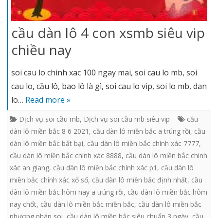
cầu dàn lô 4 con xsmb siêu vip
chiều nay
soi cau lo chinh xac 100 ngay mai, soi cau lo mb, soi
cau lo, cầu lô, bao lô là gì, soi cau lo vip, soi lo mb, dan
lo…
Read more »
Dịch vụ soi cầu mb
,
Dịch vụ soi cầu mb siêu vip
cầu
dàn lô miền bắc 8 6 2021
,
cầu dàn lô miền bắc a trúng rồi
,
cầu
dàn lô miền bắc bất bại
,
cầu dàn lô miền bắc chính xác 7777
,
cầu dàn lô miền bắc chính xác 8888
,
cầu dàn lô miền bắc chính
xác an giang
,
cầu dàn lô miền bắc chính xác p1
,
cầu dàn lô
miền bắc chính xác xổ số
,
cầu dàn lô miền bắc định nhất
,
cầu
dàn lô miền bắc hôm nay a trúng rồi
,
cầu dàn lô miền bắc hôm
nay chốt
,
cầu dàn lô miền bắc miền bắc
,
cầu dàn lô miền bắc
phương pháp soi
,
cầu dàn lô miền bắc siêu chuẩn 3 ngày
,
cầu