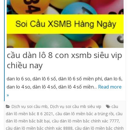
cầu dàn lô 8 con xsmb siêu vip
chiều nay
dan lo 6 so, dàn lô 6 số, dàn lô 6 số miền phí, dan lo 6,
dan lo 4 so, dàn lô 4 số, dàn lô 4 số miền…
Read more
»
Dịch vụ soi cầu mb
,
Dịch vụ soi cầu mb siêu vip
cầu
dàn lô miền bắc 8 6 2021
,
cầu dàn lô miền bắc a trúng rồi
,
cầu
dàn lô miền bắc bất bại
,
cầu dàn lô miền bắc chính xác 7777
,
cầu dàn lô miền bắc chính xác 8888
,
cầu dàn lô miền bắc chính