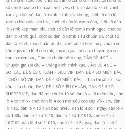
xsmb chính xác 000
,
chốt số dàn lô xsmb chính xác 2018
,
chốt
số dàn lô xsmb chính xác archives
,
chốt số dàn lô xsmb chính
xác ây
,
chốt số dàn lô xsmb chính xác khung
,
chốt số dàn lô
xsmb chính xác săn bắt
,
chốt số dàn lô xsmb ênh
,
chốt số dàn
lô xsmb kép miễn phí
,
chốt số dàn lô xsmb minh ngọc
,
chốt số
dàn lô xsmb quả
,
chốt số dàn lô xsmb siêu chuẩn ăn
,
chốt số
dàn lô xsmb siêu chuẩn ưu đãi
,
chốt xổ số hôm nay
,
chuẩn soi
cầu kqxs dàn lô 4 con mb
,
chuyen gia soi cau
,
chuyen gia soi
cau lo mien bac
,
Dàn de chuẩn hôm nay
,
DÀN ĐỀ 4 SỐ –
Chuyên gia soi cầu – Khẳng định chính xác
,
DÀN ĐỀ 4 SỐ –
SOI CẦU ĐỀ SIÊU CHUẨN – SIÊU VIP
,
DÀN ĐỀ 4 SỐ MIỀN BẮC
- CHỐT SỐ VIP
,
DÀN ĐỀ 4 SỐ MIỀN BẮC - Thần tài xổ số - Soi
cầu siêu chuẩn
,
DÀN ĐỀ 4 SỐ SIÊU CHUẨN
,
DÀN ĐỀ 4 SỐ
SUPPER VIP
,
dàn đề mb chuẩn 10 số dàn lô 4 số miền bắc
,
dàn
lô 4 con mb - chốt dàn lô 4 con mb siêu cao cấp víp - soi
,
dàn
lô 4 số
,
dàn lô 4 số 1 ăn bao nhiêu
,
dàn lô 4 số 1 ngày
,
dàn lô 4
số 100k
,
dàn lô 4 số 1010
,
dàn lô 4 số 101010
,
dàn lô 4 số
107109
,
dàn lô 4 số 11010
,
dàn lô 4 số 2 ngày
,
dàn lô 4 số 2