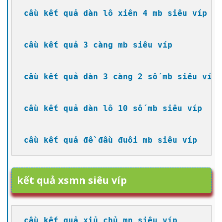
cầu kết quả dàn lô xiên 4 mb siêu víp
cầu kết quả 3 càng mb siêu víp
cầu kết quả dàn 3 càng 2 số mb siêu víp
cầu kết quả dàn lô 10 số mb siêu víp
cầu kết quả đề đầu đuôi mb siêu víp
kết quả xsmn siêu víp
cầu kết quả xỉu chủ mn siêu víp