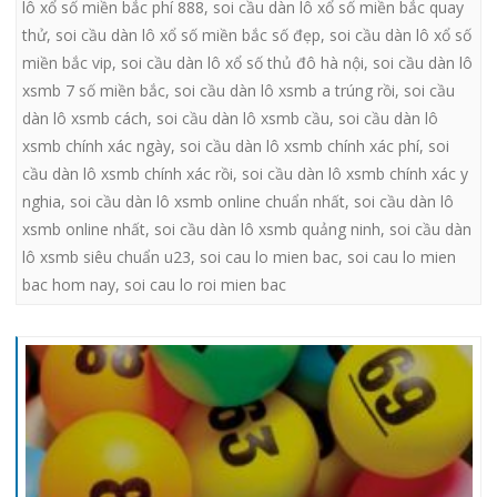
lô xổ số miền bắc phí 888
,
soi cầu dàn lô xổ số miền bắc quay
thử
,
soi cầu dàn lô xổ số miền bắc số đẹp
,
soi cầu dàn lô xổ số
miền bắc vip
,
soi cầu dàn lô xổ số thủ đô hà nội
,
soi cầu dàn lô
xsmb 7 số miền bắc
,
soi cầu dàn lô xsmb a trúng rồi
,
soi cầu
dàn lô xsmb cách
,
soi cầu dàn lô xsmb cầu
,
soi cầu dàn lô
xsmb chính xác ngày
,
soi cầu dàn lô xsmb chính xác phí
,
soi
cầu dàn lô xsmb chính xác rồi
,
soi cầu dàn lô xsmb chính xác y
nghia
,
soi cầu dàn lô xsmb online chuẩn nhất
,
soi cầu dàn lô
xsmb online nhất
,
soi cầu dàn lô xsmb quảng ninh
,
soi cầu dàn
lô xsmb siêu chuẩn u23
,
soi cau lo mien bac
,
soi cau lo mien
bac hom nay
,
soi cau lo roi mien bac