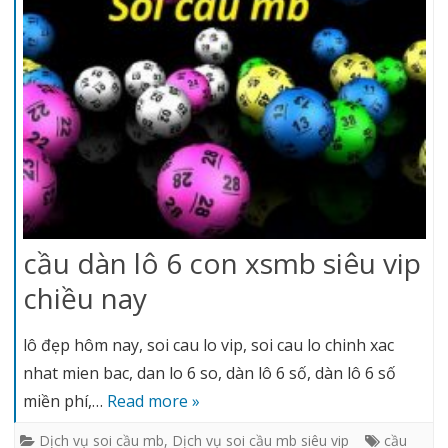
cầu dàn lô 6 con xsmb siêu vip
chiều nay
lô đẹp hôm nay, soi cau lo vip, soi cau lo chinh xac
nhat mien bac, dan lo 6 so, dàn lô 6 số, dàn lô 6 số
miền phí,…
Read more »
Dịch vụ soi cầu mb
,
Dịch vụ soi cầu mb siêu vip
cầu