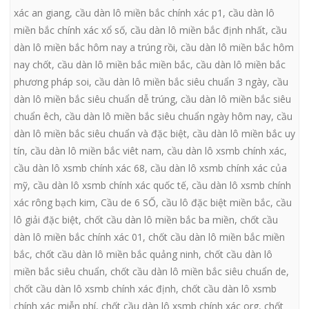
xác an giang
,
cầu dàn lô miền bắc chính xác p1
,
cầu dàn lô
miền bắc chính xác xổ số
,
cầu dàn lô miền bắc định nhất
,
cầu
dàn lô miền bắc hôm nay a trúng rồi
,
cầu dàn lô miền bắc hôm
nay chốt
,
cầu dàn lô miền bắc miền bắc
,
cầu dàn lô miền bắc
phương pháp soi
,
cầu dàn lô miền bắc siêu chuẩn 3 ngày
,
cầu
dàn lô miền bắc siêu chuẩn dễ trúng
,
cầu dàn lô miền bắc siêu
chuẩn êch
,
cầu dàn lô miền bắc siêu chuẩn ngày hôm nay
,
cầu
dàn lô miền bắc siêu chuẩn và đặc biệt
,
cầu dàn lô miền bắc uy
tín
,
cầu dàn lô miền bắc viêt nam
,
cầu dàn lô xsmb chính xác
,
cầu dàn lô xsmb chính xác 68
,
cầu dàn lô xsmb chính xác của
mỹ
,
cầu dàn lô xsmb chính xác quốc tế
,
cầu dàn lô xsmb chính
xác rông bạch kim
,
Cầu de 6 SỐ
,
cầu lô đặc biệt miền bắc
,
cầu
lô giải đặc biệt
,
chốt cầu dàn lô miền bắc ba miền
,
chốt cầu
dàn lô miền bắc chính xác 01
,
chốt cầu dàn lô miền bắc miền
bắc
,
chốt cầu dàn lô miền bắc quảng ninh
,
chốt cầu dàn lô
miền bắc siêu chuẩn
,
chốt cầu dàn lô miền bắc siêu chuẩn de
,
chốt cầu dàn lô xsmb chính xác định
,
chốt cầu dàn lô xsmb
chính xác miễn phí
,
chốt cầu dàn lô xsmb chính xác org
,
chốt