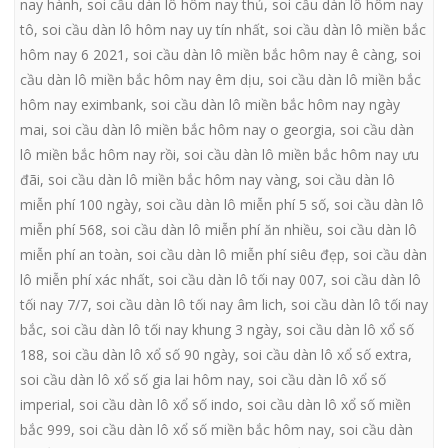
nay hành
,
soi cầu dàn lô hôm nay thủ
,
soi cầu dàn lô hôm nay
tô
,
soi cầu dàn lô hôm nay uy tín nhất
,
soi cầu dàn lô miền bắc
hôm nay 6 2021
,
soi cầu dàn lô miền bắc hôm nay ê càng
,
soi
cầu dàn lô miền bắc hôm nay êm dịu
,
soi cầu dàn lô miền bắc
hôm nay eximbank
,
soi cầu dàn lô miền bắc hôm nay ngày
mai
,
soi cầu dàn lô miền bắc hôm nay o georgia
,
soi cầu dàn
lô miền bắc hôm nay rồi
,
soi cầu dàn lô miền bắc hôm nay ưu
đãi
,
soi cầu dàn lô miền bắc hôm nay vàng
,
soi cầu dàn lô
miễn phí 100 ngày
,
soi cầu dàn lô miễn phí 5 số
,
soi cầu dàn lô
miễn phí 568
,
soi cầu dàn lô miễn phí ăn nhiều
,
soi cầu dàn lô
miễn phí an toàn
,
soi cầu dàn lô miễn phí siêu đẹp
,
soi cầu dàn
lô miễn phí xác nhất
,
soi cầu dàn lô tối nay 007
,
soi cầu dàn lô
tối nay 7/7
,
soi cầu dàn lô tối nay âm lich
,
soi cầu dàn lô tối nay
bắc
,
soi cầu dàn lô tối nay khung 3 ngày
,
soi cầu dàn lô xổ số
188
,
soi cầu dàn lô xổ số 90 ngày
,
soi cầu dàn lô xổ số extra
,
soi cầu dàn lô xổ số gia lai hôm nay
,
soi cầu dàn lô xổ số
imperial
,
soi cầu dàn lô xổ số indo
,
soi cầu dàn lô xổ số miền
bắc 999
,
soi cầu dàn lô xổ số miền bắc hôm nay
,
soi cầu dàn