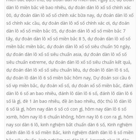
dàn lô miền bắc về bao nhiêu
,
dự đoán dàn lô xổ số chính xác
00
,
dự đoán dàn lô xổ số chính xác bữa nay
,
dự đoán dàn lô xổ
số chính xác cầu
,
dự đoán dàn lô xổ số chính xác ơi
,
dự đoán
dàn lô xổ số miền bắc 05
,
dự đoán dàn lô xổ số miền bắc 7
tây
,
dự đoán dàn lô xổ số miền bắc 8 5
,
dự đoán dàn lô xổ số
miền bắc miền bắc
,
dự đoán dàn lô xổ số siêu chuẩn 50 ngày
,
dự đoán dàn lô xổ số siêu chuẩn asia
,
dự đoán dàn lô xổ số
siêu chuẩn extreme
,
dự đoán dàn lô xổ số siêu chuẩn kết quả
,
dự đoán dàn lô xổ số siêu chuẩn liêu
,
dự đoán lô dàn lô 6 số
,
dự đoán lô dàn lô 6 số miền bắc hôm nay
,
Dự đoán soi cầu 6
số vip miền bắc
,
dự đoán xổ số
,
dự đoán xổ số miền bắc
,
đánh
dàn lô 6 số an bao nhiêu
,
đánh lô dàn lô 6 số
,
đánh lô dàn lô 6
số là gì
,
đè 1 ăn bao nhiêu
,
đề ăn bao nhiêu
,
độc thủ lô dàn lô
6 số là gì
,
hôm nay dàn 6 số có con gì
,
hôm nay dàn lô 6 số
xsmb
,
hôm nay lô 6 chuẩn không
,
hôm nay lô 6 con ra gì
,
hôm
nay soi dàn 6 lô
,
kinh nghiệm bắt chuẩn dàn 6 số
,
Kinh nghiệm
đánh dàn lô 6 số miền Bắc
,
kinh nghiệm đánh dàn lô 6 số miền