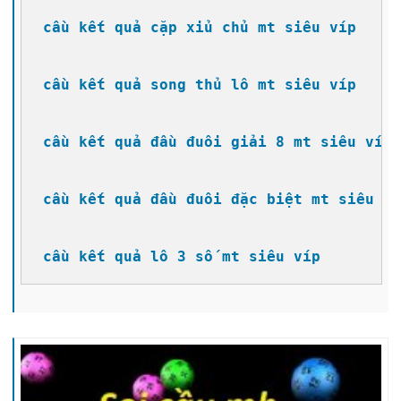
cầu kết quả cặp xỉu chủ mt siêu víp
cầu kết quả song thủ lô mt siêu víp
cầu kết quả đầu đuôi giải 8 mt siêu víp
cầu kết quả đầu đuôi đặc biệt mt siêu ví
cầu kết quả lô 3 số mt siêu víp