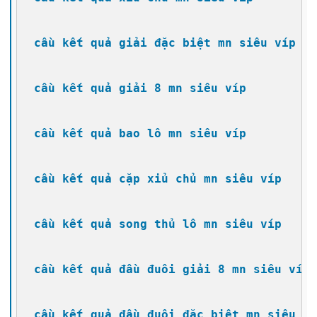
cầu kết quả giải đặc biệt mn siêu víp
cầu kết quả giải 8 mn siêu víp
cầu kết quả bao lô mn siêu víp
cầu kết quả cặp xỉu chủ mn siêu víp
cầu kết quả song thủ lô mn siêu víp
cầu kết quả đầu đuôi giải 8 mn siêu víp
cầu kết quả đầu đuôi đặc biệt mn siêu ví