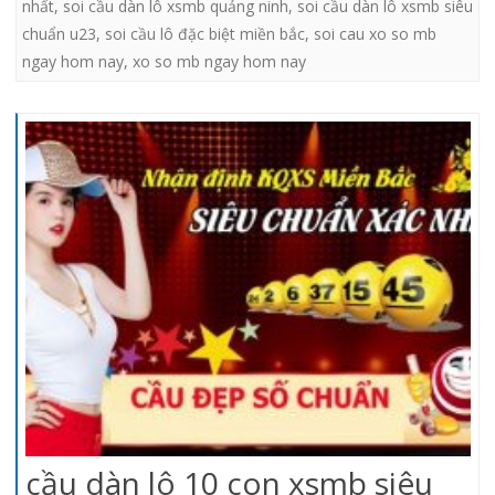
nhất
,
soi cầu dàn lô xsmb quảng ninh
,
soi cầu dàn lô xsmb siêu
chuẩn u23
,
soi cầu lô đặc biệt miền bắc
,
soi cau xo so mb
ngay hom nay
,
xo so mb ngay hom nay
cầu dàn lô 10 con xsmb siêu