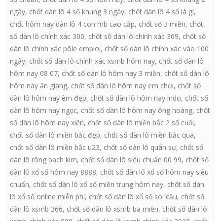
ngày
,
chốt dàn lô 4 số khung 3 ngày
,
chốt dàn lô 4 số là gì
,
chốt hôm nay dàn lô 4 con mb cao cấp
,
chốt số 3 miền
,
chốt
số dàn lô chính xác 300
,
chốt số dàn lô chính xác 369
,
chốt số
dàn lô chính xác pôle emploi
,
chốt số dàn lô chính xác vào 100
ngày
,
chốt số dàn lô chính xác xsmb hôm nay
,
chốt số dàn lô
hôm nay 08 07
,
chốt số dàn lô hôm nay 3 miền
,
chốt số dàn lô
hôm nay ăn giang
,
chốt số dàn lô hôm nay em chơi
,
chốt số
dàn lô hôm nay êm đẹp
,
chốt số dàn lô hôm nay indo
,
chốt số
dàn lô hôm nay ngọc
,
chốt số dàn lô hôm nay ông hoàng
,
chốt
số dàn lô hôm nay xiên
,
chốt số dàn lô miền bắc 2 số cuối
,
chốt số dàn lô miền bắc đẹp
,
chốt số dàn lô miền bắc qua
,
chốt số dàn lô miền bắc u23
,
chốt số dàn lô quân sự
,
chốt số
dàn lô rông bach kim
,
chốt số dàn lô siêu chuẩn 00 99
,
chốt số
dàn lô xổ số hôm nay 8888
,
chốt số dàn lô xổ số hôm nay siêu
chuẩn
,
chốt số dàn lô xổ số miền trung hôm nay
,
chốt số dàn
lô xổ số online miễn phí
,
chốt số dàn lô xổ số soi cầu
,
chốt số
dàn lô xsmb 366
,
chốt số dàn lô xsmb ba miền
,
chốt số dàn lô