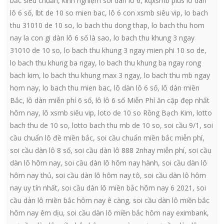
bắc siêu chuẩn
,
kinh nghiệm soi dàn lô 6
,
kqxsmb plus lô dàn
lô 6 số
,
lbt de 10 so mien bac
,
lô 6 con xsmb siêu vip
,
lo bach
thu 31010 de 10 so
,
lo bach thu dong thap
,
lo bach thu hom
nay la con gi dàn lô 6 số là sao
,
lo bach thu khung 3 ngay
31010 de 10 so
,
lo bach thu khung 3 ngay mien phi 10 so de
,
lo bach thu khung ba ngay
,
lo bach thu khung ba ngay rong
bach kim
,
lo bach thu khung max 3 ngay
,
lo bach thu mb ngay
hom nay
,
lo bach thu mien bac
,
lô dàn lô 6 số
,
lô dàn miền
Bắc
,
lô dàn miễn phí 6 số
,
lô lô 6 số Miễn Phí ăn cặp đẹp nhất
hôm nay
,
lô xsmb siêu vip
,
loto de 10 so Rồng Bạch Kim
,
lotto
bach thu de 10 so
,
lotto bach thu mb de 10 so
,
soi cầu 9/1
,
soi
cầu chuẩn lô đề miền bắc
,
soi cầu chuẩn miền bắc miễn phí
,
soi cầu dàn lô 8 số
,
soi cầu dàn lô 888 2nhay miễn phí
,
soi cầu
dàn lô hôm nay
,
soi cầu dàn lô hôm nay hành
,
soi cầu dàn lô
hôm nay thủ
,
soi cầu dàn lô hôm nay tô
,
soi cầu dàn lô hôm
nay uy tín nhất
,
soi cầu dàn lô miền bắc hôm nay 6 2021
,
soi
cầu dàn lô miền bắc hôm nay ê càng
,
soi cầu dàn lô miền bắc
hôm nay êm dịu
,
soi cầu dàn lô miền bắc hôm nay eximbank
,