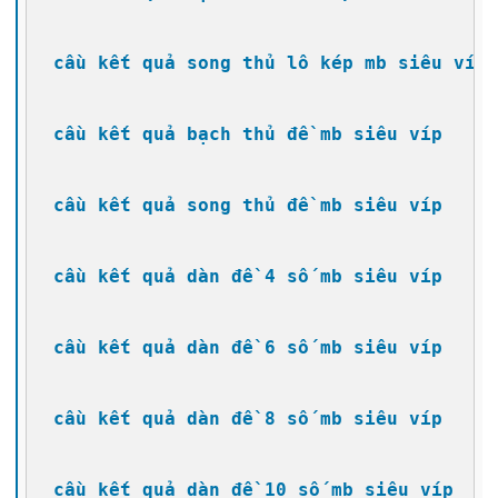
cầu kết quả song thủ lô kép mb siêu víp
cầu kết quả bạch thủ đề mb siêu víp
cầu kết quả song thủ đề mb siêu víp
cầu kết quả dàn đề 4 số mb siêu víp
cầu kết quả dàn đề 6 số mb siêu víp
cầu kết quả dàn đề 8 số mb siêu víp
cầu kết quả dàn đề 10 số mb siêu víp