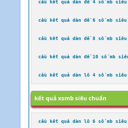
cầu kết quả dàn đề 4 số mb siêu
cầu kết quả dàn đề 6 số mb siêu
cầu kết quả dàn đề 8 số mb siêu
cầu kết quả dàn đề 10 số mb siê
cầu kết quả dàn lô 4 số mb siêu
kết quả xsmb siêu chuẩn
cầu kết quả dàn lô 6 số mb siêu