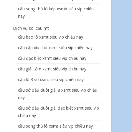
cầu song thủ lô kép xsmb siêu vip chiều
nay
Dịch vụ soi cầu mt
cầu bao lô xsmt siêu vip chiều nay
cầu cặp xíu chủ xsmt siêu vip chiều nay
cầu đặc biệt xsmt siêu vip chiều nay
cầu giải tám xsmt siêu vip chiều nay
cầu lô 3 số xsmt siêu vip chiều nay
cầu sớ đầu đuôi giải 8 xsmt siêu vip chiều
nay
cầu sớ đầu đuôi giải đặc biệt xsmt siêu vip
chiều nay
cầu song thủ lô xsmt siêu vip chiều nay