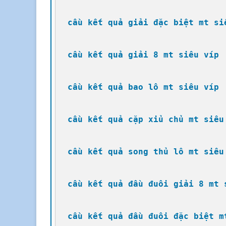
cầu kết quả giải đặc biệt mt si
cầu kết quả giải 8 mt siêu víp
cầu kết quả bao lô mt siêu víp
cầu kết quả cặp xỉu chủ mt siêu
cầu kết quả song thủ lô mt siêu
cầu kết quả đầu đuôi giải 8 mt 
cầu kết quả đầu đuôi đặc biệt m