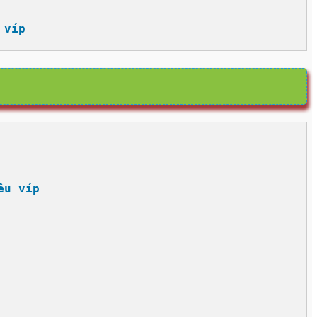
 víp
êu víp