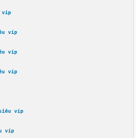
 víp
êu víp
êu víp
êu víp
siêu víp
u víp