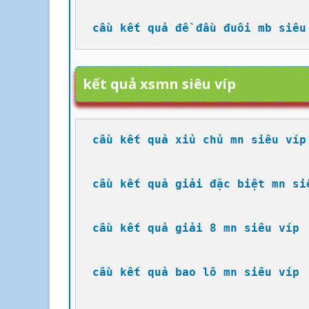
cầu kết quả đề đầu đuôi mb siêu
kết quả xsmn siêu víp
cầu kết quả xỉu chủ mn siêu víp
cầu kết quả giải đặc biệt mn si
cầu kết quả giải 8 mn siêu víp
cầu kết quả bao lô mn siêu víp