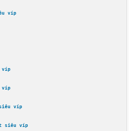
êu víp
 víp
 víp
siêu víp
t siêu víp