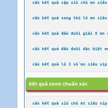
cầu kết quả cặp xỉu chủ mn siêu
cầu kết quả song thủ lô mn siêu
cầu kết quả đầu đuôi giải 8 mn 
cầu kết quả đầu đuôi đặc biệt m
cầu kết quả lô 3 số mn siêu víp
kết quả xsmt chuẩn xác
cầu kết quả xỉu chủ mt siêu víp