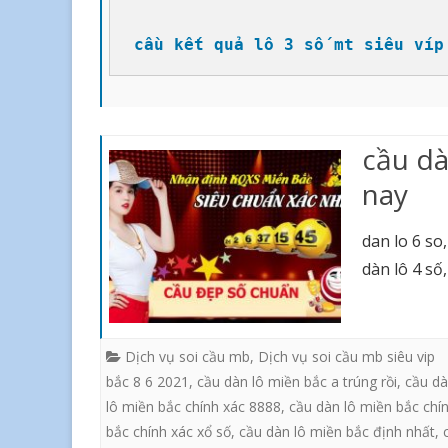
cầu kết quả lô 3 số mt siêu víp
cầu dà
nay
dan lo 6 so,
dàn lô 4 số
Dịch vụ soi cầu mb
,
Dịch vụ soi cầu mb siêu vip
bắc 8 6 2021
,
cầu dàn lô miền bắc a trúng rồi
,
cầu dà
lô miền bắc chính xác 8888
,
cầu dàn lô miền bắc chí
bắc chính xác xổ số
,
cầu dàn lô miền bắc định nhất
,