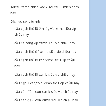
soicau xsmb chinh xac – soi cau 3 mien hom
nay
Dịch vụ soi cầu mb
cầu bạch thủ lô 2 nháy víp xsmb siêu vip
chiều nay
cầu ba càng víp xsmb siêu vip chiều nay
cầu bạch thủ đề xsmb siêu vip chiều nay
cầu bạch thủ lô kép xsmb siêu vip chiều
nay
cầu bạch thủ lô xsmb siêu vip chiều nay
cầu cặp 3 càng víp xsmb siêu vip chiều nay
cầu dàn đề 4 con xsmb siêu vip chiều nay
cầu dàn đề 6 con xsmb siêu vip chiều nay