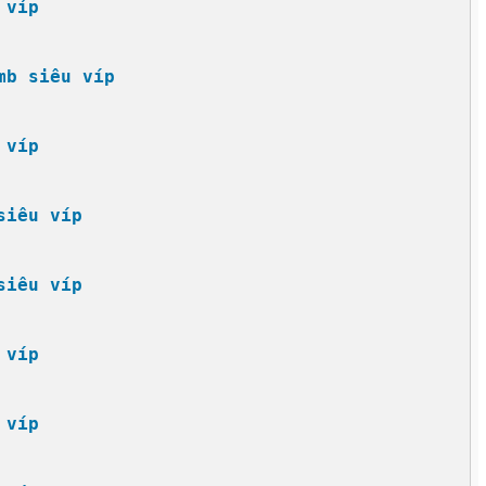
 víp
THỐNG KÊ ĐUÔI
CẦU BẠCH THỦ LÔ XSMB SIÊU
CẦU LÔ XIÊN 4 XSMB SIÊU VIP
VIP CHIỀU NAY
CHIỀU NAY
THỐNG KÊ ĐẦU
mb siêu víp
CẦU CẶP 3 CÀNG VÍP XSMB SIÊU
CẦU SONG THỦ ĐỀ XSMB SIÊU
THỐNG KÊ LÔ KÉP
VIP CHIỀU NAY
VIP CHIỀU NAY
 víp
THỐNG KÊ LÔ XIÊN
CẦU DÀN ĐỀ 4 CON XSMB SIÊU
CẦU SONG THỦ LÔ XSMB SIÊU
VIP CHIỀU NAY
THỐNG KÊ LÔ GAN
VIP CHIỀU NAY
siêu víp
CẦU DÀN ĐỀ 6 CON XSMB SIÊU
THỐNG KÊ ĐẦU ĐUÔI
CẦU SONG THỦ LÔ KÉP XSMB
VIP CHIỀU NAY
SIÊU VIP CHIỀU NAY
siêu víp
CẦU DÀN ĐỀ 8 CON XSMB SIÊU
VIP CHIỀU NAY
 víp
CẦU DÀN ĐỀ 10 CON XSMB SIÊU
VIP CHIỀU NAY
 víp
CẦU DÀN LÔ 10 CON XSMB SIÊU
VIP CHIỀU NAY