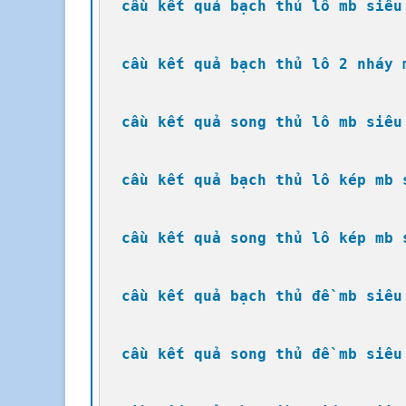
CẦU GIẢI TÁM XSMN SIÊU VIP
 cầu kết quả bạch thủ lô mb siêu
XỔ SỐ VIETLOTT
CHIỀU NAY
THỐNG KÊ
CẦU LÔ 3 SỐ XSMN SIÊU VIP
cầu kết quả bạch thủ lô 2 nháy 
CHIỀU NAY
CẦU SỚ ĐẦU ĐUÔI GIẢI 8 XSMN
cầu kết quả song thủ lô mb siêu
SIÊU VIP CHIỀU NAY
CẦU SỚ ĐẦU ĐUÔI GIẢI ĐẶC
cầu kết quả bạch thủ lô kép mb 
BIỆT XSMN SIÊU VIP CHIỀU NAY
CẦU SONG THỦ LÔ XSMN SIÊU
cầu kết quả song thủ lô kép mb 
VIP CHIỀU NAY
CẦU XÍU CHỦ XSMN SIÊU VIP
cầu kết quả bạch thủ đề mb siêu
CHIỀU NAY
cầu kết quả song thủ đề mb siêu