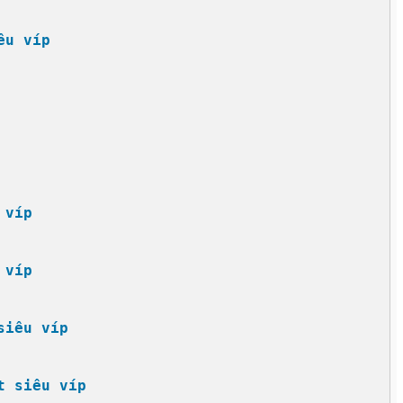
êu víp
 víp
 víp
siêu víp
t siêu víp