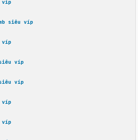
 víp
THỐNG KÊ ĐUÔI
CẦU BẠCH THỦ LÔ XSMB SIÊU
CẦU LÔ XIÊN 4 XSMB SIÊU VIP
VIP CHIỀU NAY
CHIỀU NAY
THỐNG KÊ ĐẦU
mb siêu víp
CẦU CẶP 3 CÀNG VÍP XSMB SIÊU
CẦU SONG THỦ ĐỀ XSMB SIÊU
THỐNG KÊ LÔ KÉP
VIP CHIỀU NAY
VIP CHIỀU NAY
 víp
THỐNG KÊ LÔ XIÊN
CẦU DÀN ĐỀ 4 CON XSMB SIÊU
CẦU SONG THỦ LÔ XSMB SIÊU
VIP CHIỀU NAY
THỐNG KÊ LÔ GAN
VIP CHIỀU NAY
siêu víp
CẦU DÀN ĐỀ 6 CON XSMB SIÊU
THỐNG KÊ ĐẦU ĐUÔI
CẦU SONG THỦ LÔ KÉP XSMB
VIP CHIỀU NAY
SIÊU VIP CHIỀU NAY
siêu víp
CẦU DÀN ĐỀ 8 CON XSMB SIÊU
VIP CHIỀU NAY
 víp
CẦU DÀN ĐỀ 10 CON XSMB SIÊU
VIP CHIỀU NAY
 víp
CẦU DÀN LÔ 10 CON XSMB SIÊU
VIP CHIỀU NAY