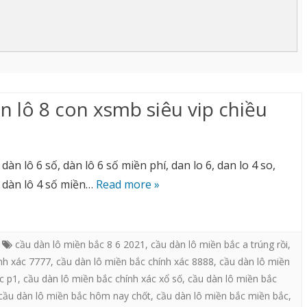
n lô 8 con xsmb siêu vip chiều
 dàn lô 6 số, dàn lô 6 số miền phí, dan lo 6, dan lo 4 so,
, dàn lô 4 số miền…
Read more »
cầu dàn lô miền bắc 8 6 2021
,
cầu dàn lô miền bắc a trúng rồi
,
nh xác 7777
,
cầu dàn lô miền bắc chính xác 8888
,
cầu dàn lô miền
c p1
,
cầu dàn lô miền bắc chính xác xổ số
,
cầu dàn lô miền bắc
cầu dàn lô miền bắc hôm nay chốt
,
cầu dàn lô miền bắc miền bắc
,