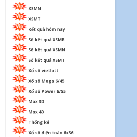
XSMN
XSMT
Kết quả hôm nay
Sổ kết quả XSMB
Sổ kết quả XSMN
Sổ kết quả XSMT
Xổ số vietlott
Xổ số Mega 6/45
Xổ số Power 6/55
Max 3D
Max 4D
Thống kê
Xổ số điện toán 6x36