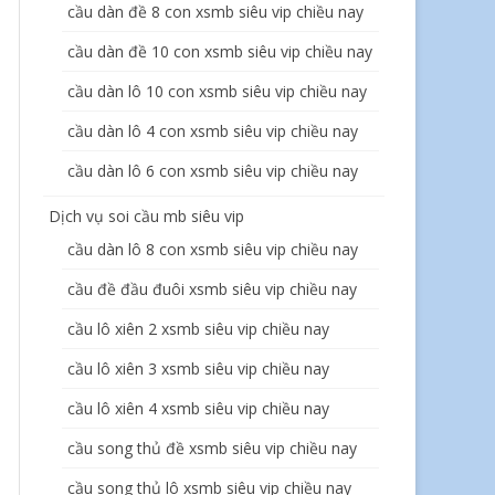
cầu dàn đề 8 con xsmb siêu vip chiều nay
cầu dàn đề 10 con xsmb siêu vip chiều nay
cầu dàn lô 10 con xsmb siêu vip chiều nay
cầu dàn lô 4 con xsmb siêu vip chiều nay
cầu dàn lô 6 con xsmb siêu vip chiều nay
Dịch vụ soi cầu mb siêu vip
cầu dàn lô 8 con xsmb siêu vip chiều nay
cầu đề đầu đuôi xsmb siêu vip chiều nay
cầu lô xiên 2 xsmb siêu vip chiều nay
cầu lô xiên 3 xsmb siêu vip chiều nay
cầu lô xiên 4 xsmb siêu vip chiều nay
cầu song thủ đề xsmb siêu vip chiều nay
cầu song thủ lô xsmb siêu vip chiều nay