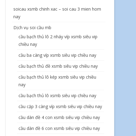
soicau xsmb chinh xac – soi cau 3 mien hom
nay
Dịch vụ soi cầu mb
cầu bạch thủ lô 2 nháy víp xsmb siêu vip
chiều nay
cầu ba càng víp xsmb siêu vip chiều nay
cầu bạch thủ đề xsmb siêu vip chiều nay
cầu bạch thủ lô kép xsmb siêu vip chiều
nay
cầu bạch thủ lô xsmb siêu vip chiều nay
cầu cặp 3 càng víp xsmb siêu vip chiều nay
cầu dàn đề 4 con xsmb siêu vip chiều nay
cầu dàn đề 6 con xsmb siêu vip chiều nay