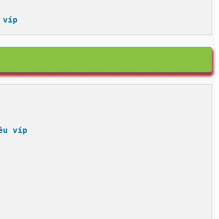
 víp
êu víp