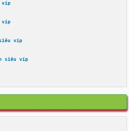
 víp
 víp
siêu víp
n siêu víp