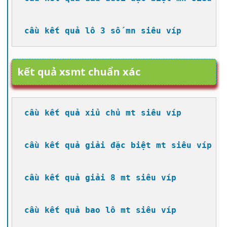
cầu kết quả lô 3 số mn siêu víp
kết quả xsmt chuẩn xác
cầu kết quả xỉu chủ mt siêu víp
cầu kết quả giải đặc biệt mt siêu víp
cầu kết quả giải 8 mt siêu víp
cầu kết quả bao lô mt siêu víp