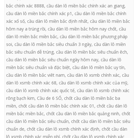
bắc chính xác 8888
,
cầu dàn lô miền bắc chính xác an giang
,
cầu dàn lô miền bắc chính xác p1
,
cầu dàn lô miền bắc chính
xác xổ số
,
cầu dàn lô miền bắc định nhất
,
cầu dàn lô miền bắc
hôm nay a trúng rồi
,
cầu dàn lô miền bắc hôm nay chốt
,
cầu
dàn lô miền bắc miền bắc
,
cầu dàn lô miền bắc phương pháp
soi
,
cầu dàn lô miền bắc siêu chuẩn 3 ngày
,
cầu dàn lô miền
bắc siêu chuẩn dễ trúng
,
cầu dàn lô miền bắc siêu chuẩn êch
,
cầu dàn lô miền bắc siêu chuẩn ngày hôm nay
,
cầu dàn lô
miền bắc siêu chuẩn và đặc biệt
,
cầu dàn lô miền bắc uy tín
,
cầu dàn lô miền bắc viêt nam
,
cầu dàn lô xsmb chính xác
,
cầu
dàn lô xsmb chính xác 68
,
cầu dàn lô xsmb chính xác của mỹ
,
cầu dàn lô xsmb chính xác quốc tế
,
cầu dàn lô xsmb chính xác
rông bạch kim
,
Cầu de 6 SỐ
,
chốt cầu dàn lô miền bắc ba
miền
,
chốt cầu dàn lô miền bắc chính xác 01
,
chốt cầu dàn lô
miền bắc miền bắc
,
chốt cầu dàn lô miền bắc quảng ninh
,
chốt
cầu dàn lô miền bắc siêu chuẩn
,
chốt cầu dàn lô miền bắc siêu
chuẩn de
,
chốt cầu dàn lô xsmb chính xác định
,
chốt cầu dàn
lô xsmb chính xác miễn phí
,
chốt cầu dàn lô xsmb chính xác