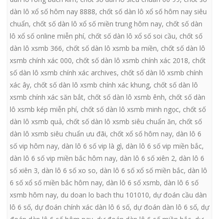
dàn lô xổ số hôm nay 8888
,
chốt số dàn lô xổ số hôm nay siêu
chuẩn
,
chốt số dàn lô xổ số miền trung hôm nay
,
chốt số dàn
lô xổ số online miễn phí
,
chốt số dàn lô xổ số soi cầu
,
chốt số
dàn lô xsmb 366
,
chốt số dàn lô xsmb ba miền
,
chốt số dàn lô
xsmb chính xác 000
,
chốt số dàn lô xsmb chính xác 2018
,
chốt
số dàn lô xsmb chính xác archives
,
chốt số dàn lô xsmb chính
xác ây
,
chốt số dàn lô xsmb chính xác khung
,
chốt số dàn lô
xsmb chính xác săn bắt
,
chốt số dàn lô xsmb ênh
,
chốt số dàn
lô xsmb kép miễn phí
,
chốt số dàn lô xsmb minh ngọc
,
chốt số
dàn lô xsmb quả
,
chốt số dàn lô xsmb siêu chuẩn ăn
,
chốt số
dàn lô xsmb siêu chuẩn ưu đãi
,
chốt xổ số hôm nay
,
dàn lô 6
số vip hôm nay
,
dàn lô 6 số vip là gì
,
dàn lô 6 số vip miền bắc
,
dàn lô 6 số vip miền bắc hôm nay
,
dàn lô 6 số xiên 2
,
dàn lô 6
số xiên 3
,
dàn lô 6 số xo so
,
dàn lô 6 số xổ số miền bắc
,
dàn lô
6 số xổ số miền bắc hôm nay
,
dàn lô 6 số xsmb
,
dàn lô 6 số
xsmb hôm nay
,
du doan lo bach thu 101010
,
dự đoán cầu dàn
lô 6 số
,
dự đoán chính xác dàn lô 6 số
,
dự đoán dàn lô 6 số
,
dự