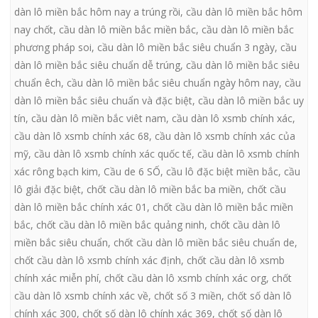
dàn lô miền bắc hôm nay a trúng rồi
,
cầu dàn lô miền bắc hôm
nay chốt
,
cầu dàn lô miền bắc miền bắc
,
cầu dàn lô miền bắc
phương pháp soi
,
cầu dàn lô miền bắc siêu chuẩn 3 ngày
,
cầu
dàn lô miền bắc siêu chuẩn dễ trúng
,
cầu dàn lô miền bắc siêu
chuẩn êch
,
cầu dàn lô miền bắc siêu chuẩn ngày hôm nay
,
cầu
dàn lô miền bắc siêu chuẩn và đặc biệt
,
cầu dàn lô miền bắc uy
tín
,
cầu dàn lô miền bắc viêt nam
,
cầu dàn lô xsmb chính xác
,
cầu dàn lô xsmb chính xác 68
,
cầu dàn lô xsmb chính xác của
mỹ
,
cầu dàn lô xsmb chính xác quốc tế
,
cầu dàn lô xsmb chính
xác rông bạch kim
,
Cầu de 6 SỐ
,
cầu lô đặc biệt miền bắc
,
cầu
lô giải đặc biệt
,
chốt cầu dàn lô miền bắc ba miền
,
chốt cầu
dàn lô miền bắc chính xác 01
,
chốt cầu dàn lô miền bắc miền
bắc
,
chốt cầu dàn lô miền bắc quảng ninh
,
chốt cầu dàn lô
miền bắc siêu chuẩn
,
chốt cầu dàn lô miền bắc siêu chuẩn de
,
chốt cầu dàn lô xsmb chính xác định
,
chốt cầu dàn lô xsmb
chính xác miễn phí
,
chốt cầu dàn lô xsmb chính xác org
,
chốt
cầu dàn lô xsmb chính xác về
,
chốt số 3 miền
,
chốt số dàn lô
chính xác 300
,
chốt số dàn lô chính xác 369
,
chốt số dàn lô