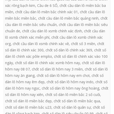
xác rông bạch kim
,
Cầu de 6 SỐ
,
chốt cầu dàn lô miền bắc ba
miền
,
chốt cầu dàn lô miền bắc chính xác 01
,
chốt cầu dàn lô
miền bắc miền bắc
,
chốt cầu dàn lô miền bắc quảng ninh
,
chốt
cầu dàn lô miền bắc siêu chuẩn
,
chốt cầu dàn lô miền bắc siêu
chuẩn de
,
chốt cầu dàn lô xsmb chính xác định
,
chốt cầu dàn
lô xsmb chính xác miễn phí
,
chốt cầu dàn lô xsmb chính xác
org
,
chốt cầu dàn lô xsmb chính xác về
,
chốt số 3 miền
,
chốt
số dàn lô chính xác 300
,
chốt số dàn lô chính xác 369
,
chốt số
dàn lô chính xác pôle emploi
,
chốt số dàn lô chính xác vào 100
ngày
,
chốt số dàn lô chính xác xsmb hôm nay
,
chốt số dàn lô
hôm nay 08 07
,
chốt số dàn lô hôm nay 3 miền
,
chốt số dàn lô
hôm nay ăn giang
,
chốt số dàn lô hôm nay em chơi
,
chốt số
dàn lô hôm nay êm đẹp
,
chốt số dàn lô hôm nay indo
,
chốt số
dàn lô hôm nay ngọc
,
chốt số dàn lô hôm nay ông hoàng
,
chốt
số dàn lô hôm nay xiên
,
chốt số dàn lô miền bắc 2 số cuối
,
chốt số dàn lô miền bắc đẹp
,
chốt số dàn lô miền bắc qua
,
chốt số dàn lô miền bắc u23
,
chốt số dàn lô quân sự
,
chốt số
dàn lô rông bach kim
,
chốt số dàn lô siêu chuẩn 00 99
,
chốt số