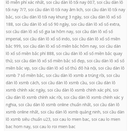
lô miễn phí xác nhất
,
soi cầu dàn lô tối nay 007
,
soi cầu dàn lô
tối nay 7/7
,
soi cầu dàn lô tối nay âm lich
,
soi cầu dàn lô tối nay
bắc
,
soi cầu dàn lô tối nay khung 3 ngày
,
soi cầu dàn lô xổ số
188
,
soi cầu dàn lô xổ số 90 ngày
,
soi cầu dàn lô xổ số extra
,
soi cầu dàn lô xổ số gia lai hôm nay
,
soi cầu dàn lô xổ số
imperial
,
soi cầu dàn lô xổ số indo
,
soi cầu dàn lô xổ số miền
bắc 999
,
soi cầu dàn lô xổ số miền bắc hôm nay
,
soi cầu dàn
lô xổ số miền bắc phí 888
,
soi cầu dàn lô xổ số miền bắc quay
thử
,
soi cầu dàn lô xổ số miền bắc số đẹp
,
soi cầu dàn lô xổ số
miền bắc vip
,
soi cầu dàn lô xổ số thủ đô hà nội
,
soi cầu dàn lô
xsmb 7 số miền bắc
,
soi cầu dàn lô xsmb a trúng rồi
,
soi cầu
dàn lô xsmb cách
,
soi cầu dàn lô xsmb cầu
,
soi cầu dàn lô
xsmb chính xác ngày
,
soi cầu dàn lô xsmb chính xác phí
,
soi
cầu dàn lô xsmb chính xác rồi
,
soi cầu dàn lô xsmb chính xác y
nghia
,
soi cầu dàn lô xsmb online chuẩn nhất
,
soi cầu dàn lô
xsmb online nhất
,
soi cầu dàn lô xsmb quảng ninh
,
soi cầu dàn
lô xsmb siêu chuẩn u23
,
soi cau lo mien bac
,
soi cau lo mien
bac hom nay
,
soi cau lo roi mien bac