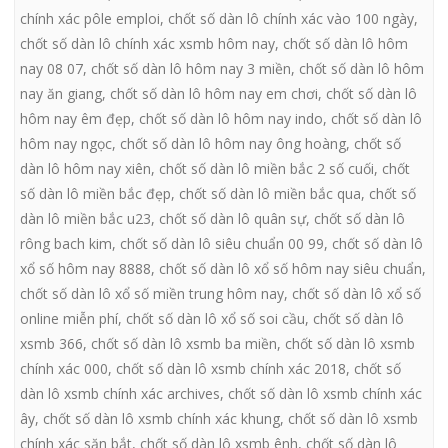
chính xác pôle emploi
,
chốt số dàn lô chính xác vào 100 ngày
,
chốt số dàn lô chính xác xsmb hôm nay
,
chốt số dàn lô hôm
nay 08 07
,
chốt số dàn lô hôm nay 3 miền
,
chốt số dàn lô hôm
nay ăn giang
,
chốt số dàn lô hôm nay em chơi
,
chốt số dàn lô
hôm nay êm đẹp
,
chốt số dàn lô hôm nay indo
,
chốt số dàn lô
hôm nay ngọc
,
chốt số dàn lô hôm nay ông hoàng
,
chốt số
dàn lô hôm nay xiên
,
chốt số dàn lô miền bắc 2 số cuối
,
chốt
số dàn lô miền bắc đẹp
,
chốt số dàn lô miền bắc qua
,
chốt số
dàn lô miền bắc u23
,
chốt số dàn lô quân sự
,
chốt số dàn lô
rông bach kim
,
chốt số dàn lô siêu chuẩn 00 99
,
chốt số dàn lô
xổ số hôm nay 8888
,
chốt số dàn lô xổ số hôm nay siêu chuẩn
,
chốt số dàn lô xổ số miền trung hôm nay
,
chốt số dàn lô xổ số
online miễn phí
,
chốt số dàn lô xổ số soi cầu
,
chốt số dàn lô
xsmb 366
,
chốt số dàn lô xsmb ba miền
,
chốt số dàn lô xsmb
chính xác 000
,
chốt số dàn lô xsmb chính xác 2018
,
chốt số
dàn lô xsmb chính xác archives
,
chốt số dàn lô xsmb chính xác
ây
,
chốt số dàn lô xsmb chính xác khung
,
chốt số dàn lô xsmb
chính xác săn bắt
,
chốt số dàn lô xsmb ênh
,
chốt số dàn lô