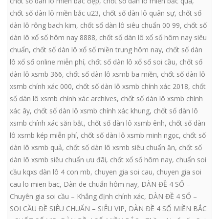
chốt số dàn lô miền bắc đẹp
,
chốt số dàn lô miền bắc qua
,
chốt số dàn lô miền bắc u23
,
chốt số dàn lô quân sự
,
chốt số
dàn lô rông bach kim
,
chốt số dàn lô siêu chuẩn 00 99
,
chốt số
dàn lô xổ số hôm nay 8888
,
chốt số dàn lô xổ số hôm nay siêu
chuẩn
,
chốt số dàn lô xổ số miền trung hôm nay
,
chốt số dàn
lô xổ số online miễn phí
,
chốt số dàn lô xổ số soi cầu
,
chốt số
dàn lô xsmb 366
,
chốt số dàn lô xsmb ba miền
,
chốt số dàn lô
xsmb chính xác 000
,
chốt số dàn lô xsmb chính xác 2018
,
chốt
số dàn lô xsmb chính xác archives
,
chốt số dàn lô xsmb chính
xác ây
,
chốt số dàn lô xsmb chính xác khung
,
chốt số dàn lô
xsmb chính xác săn bắt
,
chốt số dàn lô xsmb ênh
,
chốt số dàn
lô xsmb kép miễn phí
,
chốt số dàn lô xsmb minh ngọc
,
chốt số
dàn lô xsmb quả
,
chốt số dàn lô xsmb siêu chuẩn ăn
,
chốt số
dàn lô xsmb siêu chuẩn ưu đãi
,
chốt xổ số hôm nay
,
chuẩn soi
cầu kqxs dàn lô 4 con mb
,
chuyen gia soi cau
,
chuyen gia soi
cau lo mien bac
,
Dàn de chuẩn hôm nay
,
DÀN ĐỀ 4 SỐ –
Chuyên gia soi cầu – Khẳng định chính xác
,
DÀN ĐỀ 4 SỐ –
SOI CẦU ĐỀ SIÊU CHUẨN – SIÊU VIP
,
DÀN ĐỀ 4 SỐ MIỀN BẮC