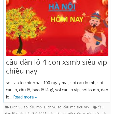
cầu dàn lô 4 con xsmb siêu vip
chiều nay
soi cau lo chinh xac 100 ngay mai, soi cau lo mb, soi
cau lo, cầu lô, bao lô là gì, soi cau lo vip, soi lo mb, dan
lo…
Read more »
Dịch vụ soi cầu mb
,
Dịch vụ soi cầu mb siêu vip
cầu
dàn lô miền bắc 8 6 2021
,
cầu dàn lô miền bắc a trúng rồi
,
cầu