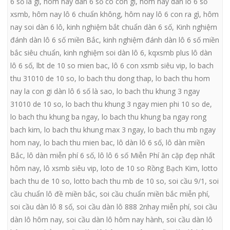
6 số là gì
,
hôm nay dàn 6 số có con gì
,
hôm nay dàn lô 6 số
xsmb
,
hôm nay lô 6 chuẩn không
,
hôm nay lô 6 con ra gì
,
hôm
nay soi dàn 6 lô
,
kinh nghiệm bắt chuẩn dàn 6 số
,
Kinh nghiệm
đánh dàn lô 6 số miền Bắc
,
kinh nghiệm đánh dàn lô 6 số miền
bắc siêu chuẩn
,
kinh nghiệm soi dàn lô 6
,
kqxsmb plus lô dàn
lô 6 số
,
lbt de 10 so mien bac
,
lô 6 con xsmb siêu vip
,
lo bach
thu 31010 de 10 so
,
lo bach thu dong thap
,
lo bach thu hom
nay la con gi dàn lô 6 số là sao
,
lo bach thu khung 3 ngay
31010 de 10 so
,
lo bach thu khung 3 ngay mien phi 10 so de
,
lo bach thu khung ba ngay
,
lo bach thu khung ba ngay rong
bach kim
,
lo bach thu khung max 3 ngay
,
lo bach thu mb ngay
hom nay
,
lo bach thu mien bac
,
lô dàn lô 6 số
,
lô dàn miền
Bắc
,
lô dàn miễn phí 6 số
,
lô lô 6 số Miễn Phí ăn cặp đẹp nhất
hôm nay
,
lô xsmb siêu vip
,
loto de 10 so Rồng Bạch Kim
,
lotto
bach thu de 10 so
,
lotto bach thu mb de 10 so
,
soi cầu 9/1
,
soi
cầu chuẩn lô đề miền bắc
,
soi cầu chuẩn miền bắc miễn phí
,
soi cầu dàn lô 8 số
,
soi cầu dàn lô 888 2nhay miễn phí
,
soi cầu
dàn lô hôm nay
,
soi cầu dàn lô hôm nay hành
,
soi cầu dàn lô