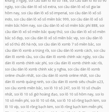
khung 3 ngày
,
soi cầu dàn lô xổ số 188
,
soi cầu dàn lô xổ số 90
ngày
,
soi cầu dàn lô xổ số extra
,
soi cầu dàn lô xổ số gia lai
hôm nay
,
soi cầu dàn lô xổ số imperial
,
soi cầu dàn lô xổ số
indo
,
soi cầu dàn lô xổ số miền bắc 999
,
soi cầu dàn lô xổ số
miền bắc hôm nay
,
soi cầu dàn lô xổ số miền bắc phí 888
,
soi
cầu dàn lô xổ số miền bắc quay thử
,
soi cầu dàn lô xổ số miền
bắc số đẹp
,
soi cầu dàn lô xổ số miền bắc vip
,
soi cầu dàn lô
xổ số thủ đô hà nội
,
soi cầu dàn lô xsmb 7 số miền bắc
,
soi
cầu dàn lô xsmb a trúng rồi
,
soi cầu dàn lô xsmb cách
,
soi cầu
dàn lô xsmb cầu
,
soi cầu dàn lô xsmb chính xác ngày
,
soi cầu
dàn lô xsmb chính xác phí
,
soi cầu dàn lô xsmb chính xác rồi
,
soi cầu dàn lô xsmb chính xác y nghia
,
soi cầu dàn lô xsmb
online chuẩn nhất
,
soi cầu dàn lô xsmb online nhất
,
soi cầu
dàn lô xsmb quảng ninh
,
soi cầu dàn lô xsmb siêu chuẩn u23
,
soi cầu xsmb miền bắc
,
soi lô 10 số 247
,
soi lô 10 số chuẩn
nhất
,
soi lô 10 số giờ hoàng đạo
,
soi lô 10 số hôm nay
,
soi lo
10 số miễn phí
,
soi lô 10 số rbk
,
soi lô 10 số rồng bạch kim
,
soi
lô 10 víp
,
soi lô rồng bạch kim
,
soi lô rồng bạch kim miễn phí
,