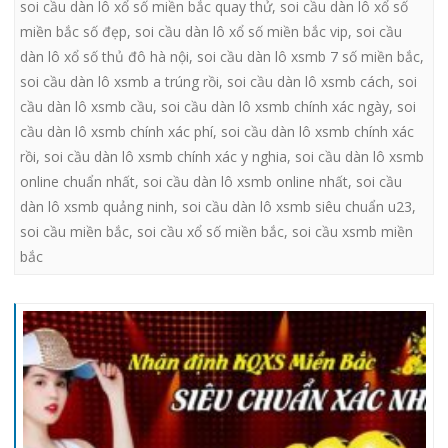
soi cầu dàn lô xổ số miền bắc quay thử
,
soi cầu dàn lô xổ số
miền bắc số đẹp
,
soi cầu dàn lô xổ số miền bắc vip
,
soi cầu
dàn lô xổ số thủ đô hà nội
,
soi cầu dàn lô xsmb 7 số miền bắc
,
soi cầu dàn lô xsmb a trúng rồi
,
soi cầu dàn lô xsmb cách
,
soi
cầu dàn lô xsmb cầu
,
soi cầu dàn lô xsmb chính xác ngày
,
soi
cầu dàn lô xsmb chính xác phí
,
soi cầu dàn lô xsmb chính xác
rồi
,
soi cầu dàn lô xsmb chính xác y nghia
,
soi cầu dàn lô xsmb
online chuẩn nhất
,
soi cầu dàn lô xsmb online nhất
,
soi cầu
dàn lô xsmb quảng ninh
,
soi cầu dàn lô xsmb siêu chuẩn u23
,
soi cầu miền bắc
,
soi cầu xổ số miền bắc
,
soi cầu xsmb miền
bắc