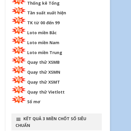
Thống kê Tổng
Tần suất xuất hiện
TK từ 00 đến 99
Loto miền Bắc
Loto miền Nam
Loto miền Trung
Quay thử XSMB
Quay thử XSMN
Quay thử XSMT
Quay thử Vietlott
Sổ mơ
KẾT QUẢ 3 MIỀN CHỐT SỐ SIÊU
CHUẨN