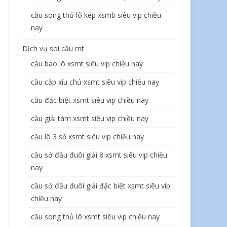
cầu song thủ lô kép xsmb siêu vip chiều
nay
Dịch vụ soi cầu mt
cầu bao lô xsmt siêu vip chiều nay
cầu cặp xíu chủ xsmt siêu vip chiều nay
cầu đặc biệt xsmt siêu vip chiều nay
cầu giải tám xsmt siêu vip chiều nay
cầu lô 3 số xsmt siêu vip chiều nay
cầu sớ đầu đuôi giải 8 xsmt siêu vip chiều
nay
cầu sớ đầu đuôi giải đặc biệt xsmt siêu vip
chiều nay
cầu song thủ lô xsmt siêu vip chiều nay