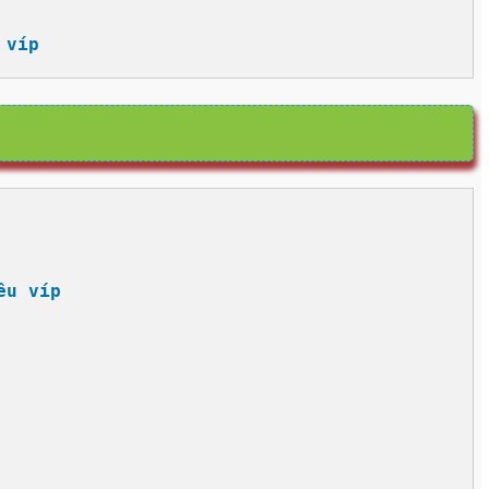
 víp
êu víp