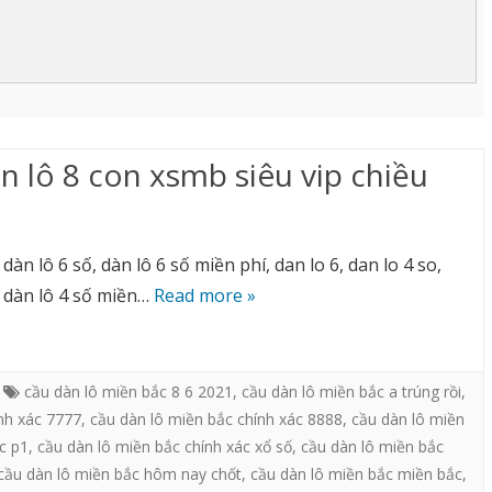
n lô 8 con xsmb siêu vip chiều
 dàn lô 6 số, dàn lô 6 số miền phí, dan lo 6, dan lo 4 so,
, dàn lô 4 số miền…
Read more »
cầu dàn lô miền bắc 8 6 2021
,
cầu dàn lô miền bắc a trúng rồi
,
nh xác 7777
,
cầu dàn lô miền bắc chính xác 8888
,
cầu dàn lô miền
c p1
,
cầu dàn lô miền bắc chính xác xổ số
,
cầu dàn lô miền bắc
cầu dàn lô miền bắc hôm nay chốt
,
cầu dàn lô miền bắc miền bắc
,