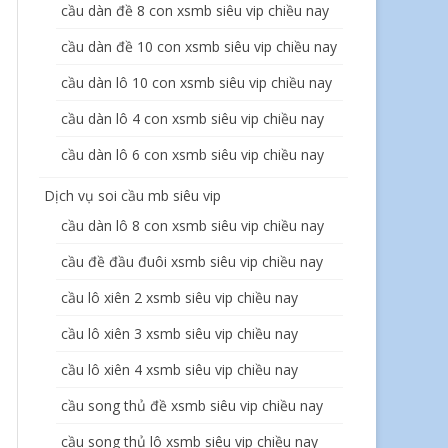
cầu dàn đề 8 con xsmb siêu vip chiều nay
cầu dàn đề 10 con xsmb siêu vip chiều nay
cầu dàn lô 10 con xsmb siêu vip chiều nay
cầu dàn lô 4 con xsmb siêu vip chiều nay
cầu dàn lô 6 con xsmb siêu vip chiều nay
Dịch vụ soi cầu mb siêu vip
cầu dàn lô 8 con xsmb siêu vip chiều nay
cầu đề đầu đuôi xsmb siêu vip chiều nay
cầu lô xiên 2 xsmb siêu vip chiều nay
cầu lô xiên 3 xsmb siêu vip chiều nay
cầu lô xiên 4 xsmb siêu vip chiều nay
cầu song thủ đề xsmb siêu vip chiều nay
cầu song thủ lô xsmb siêu vip chiều nay