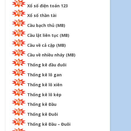
Xổ số điện toán 123
Xổ số thần tài
Cầu bạch thủ (MB)
Cầu lật liên tục (MB)
Cầu về cả cặp (MB)
Cầu về nhiều nháy (MB)
Thống kê đầu đuôi
Thống kê lô gan
Thống kê lô xiên
Thống kê lô kép
Thống kê Đầu
Thống kê Đuôi
Thống kê Đầu – Đuôi