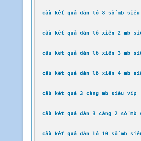
cầu kết quả dàn lô 8 số mb siêu
cầu kết quả dàn lô xiên 2 mb si
cầu kết quả dàn lô xiên 3 mb si
cầu kết quả dàn lô xiên 4 mb si
cầu kết quả 3 càng mb siêu víp
cầu kết quả dàn 3 càng 2 số mb 
cầu kết quả dàn lô 10 số mb siê