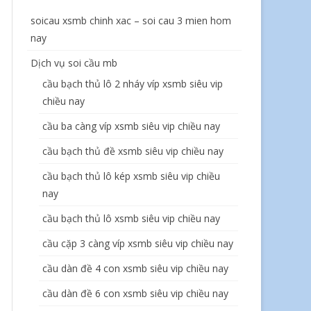
soicau xsmb chinh xac – soi cau 3 mien hom
nay
Dịch vụ soi cầu mb
cầu bạch thủ lô 2 nháy víp xsmb siêu vip
chiều nay
cầu ba càng víp xsmb siêu vip chiều nay
cầu bạch thủ đề xsmb siêu vip chiều nay
cầu bạch thủ lô kép xsmb siêu vip chiều
nay
cầu bạch thủ lô xsmb siêu vip chiều nay
cầu cặp 3 càng víp xsmb siêu vip chiều nay
cầu dàn đề 4 con xsmb siêu vip chiều nay
cầu dàn đề 6 con xsmb siêu vip chiều nay