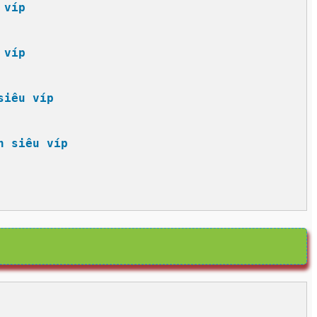
 víp
 víp
siêu víp
n siêu víp