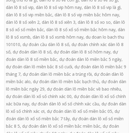
dàn lô 8 số vip
,
dàn lô 8 số vip hôm nay
,
dàn lô 8 số vip là gì
,
dàn lô 8 số vip miền bắc
,
dàn lô 8 số vip miền bắc hôm nay
,
dàn lô 8 số xiên 2
,
dàn lô 8 số xiên 3
,
dàn lô 8 số xo so
,
dàn lô
8 số xổ số miền bắc
,
dàn lô 8 số xổ số miền bắc hôm nay
,
dàn
lô 8 số xsmb
,
dàn lô 8 số xsmb hôm nay
,
du doan lo bach thu
101010
,
dự đoán cầu dàn lô 8 số
,
dự đoán chính xác dàn lô 8
số
,
dự đoán dàn lô 8 số
,
dự đoán dàn lô 8 số hôm nay
,
dự
đoán dàn lô 8 số miền bắc
,
dự đoán dàn lô miền bắc 5 ngày
,
dự đoán dàn lô miền bắc 8 số cuối
,
dự đoán dàn lô miền bắc 9
tháng 7
,
dự đoán dàn lô miền bắc a trúng rồi
,
dự đoán dàn lô
miền bắc alo
,
dự đoán dàn lô miền bắc bạch thủ
,
dự đoán dàn
lô miền bắc ngày 29
,
dự đoán dàn lô miền bắc về bao nhiêu
,
dự đoán dàn lô xổ số chính xác 00
,
dự đoán dàn lô xổ số chính
xác bữa nay
,
dự đoán dàn lô xổ số chính xác cầu
,
dự đoán dàn
lô xổ số chính xác ơi
,
dự đoán dàn lô xổ số miền bắc 05
,
dự
đoán dàn lô xổ số miền bắc 7 tây
,
dự đoán dàn lô xổ số miền
bắc 8 5
,
dự đoán dàn lô xổ số miền bắc miền bắc
,
dự đoán