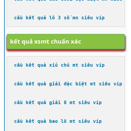
cầu kết quả lô 3 số mn siêu víp
kết quả xsmt chuẩn xác
cầu kết quả xỉu chủ mt siêu víp
cầu kết quả giải đặc biệt mt siêu víp
cầu kết quả giải 8 mt siêu víp
cầu kết quả bao lô mt siêu víp