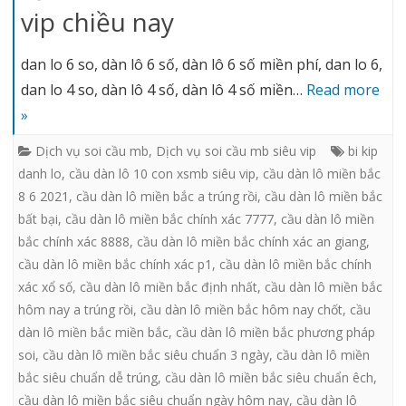
vip chiều nay
dan lo 6 so, dàn lô 6 số, dàn lô 6 số miền phí, dan lo 6,
dan lo 4 so, dàn lô 4 số, dàn lô 4 số miền…
Read more
»
Dịch vụ soi cầu mb
,
Dịch vụ soi cầu mb siêu vip
bi kip
danh lo
,
cầu dàn lô 10 con xsmb siêu vip
,
cầu dàn lô miền bắc
8 6 2021
,
cầu dàn lô miền bắc a trúng rồi
,
cầu dàn lô miền bắc
bất bại
,
cầu dàn lô miền bắc chính xác 7777
,
cầu dàn lô miền
bắc chính xác 8888
,
cầu dàn lô miền bắc chính xác an giang
,
cầu dàn lô miền bắc chính xác p1
,
cầu dàn lô miền bắc chính
xác xổ số
,
cầu dàn lô miền bắc định nhất
,
cầu dàn lô miền bắc
hôm nay a trúng rồi
,
cầu dàn lô miền bắc hôm nay chốt
,
cầu
dàn lô miền bắc miền bắc
,
cầu dàn lô miền bắc phương pháp
soi
,
cầu dàn lô miền bắc siêu chuẩn 3 ngày
,
cầu dàn lô miền
bắc siêu chuẩn dễ trúng
,
cầu dàn lô miền bắc siêu chuẩn êch
,
cầu dàn lô miền bắc siêu chuẩn ngày hôm nay
,
cầu dàn lô