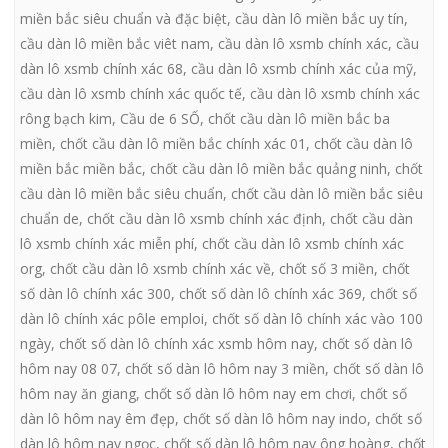
miền bắc siêu chuẩn và đặc biệt
,
cầu dàn lô miền bắc uy tín
,
cầu dàn lô miền bắc viêt nam
,
cầu dàn lô xsmb chính xác
,
cầu
dàn lô xsmb chính xác 68
,
cầu dàn lô xsmb chính xác của mỹ
,
cầu dàn lô xsmb chính xác quốc tế
,
cầu dàn lô xsmb chính xác
rông bạch kim
,
Cầu de 6 SỐ
,
chốt cầu dàn lô miền bắc ba
miền
,
chốt cầu dàn lô miền bắc chính xác 01
,
chốt cầu dàn lô
miền bắc miền bắc
,
chốt cầu dàn lô miền bắc quảng ninh
,
chốt
cầu dàn lô miền bắc siêu chuẩn
,
chốt cầu dàn lô miền bắc siêu
chuẩn de
,
chốt cầu dàn lô xsmb chính xác định
,
chốt cầu dàn
lô xsmb chính xác miễn phí
,
chốt cầu dàn lô xsmb chính xác
org
,
chốt cầu dàn lô xsmb chính xác về
,
chốt số 3 miền
,
chốt
số dàn lô chính xác 300
,
chốt số dàn lô chính xác 369
,
chốt số
dàn lô chính xác pôle emploi
,
chốt số dàn lô chính xác vào 100
ngày
,
chốt số dàn lô chính xác xsmb hôm nay
,
chốt số dàn lô
hôm nay 08 07
,
chốt số dàn lô hôm nay 3 miền
,
chốt số dàn lô
hôm nay ăn giang
,
chốt số dàn lô hôm nay em chơi
,
chốt số
dàn lô hôm nay êm đẹp
,
chốt số dàn lô hôm nay indo
,
chốt số
dàn lô hôm nay ngọc
,
chốt số dàn lô hôm nay ông hoàng
,
chốt