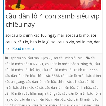
cầu dàn lô 4 con xsmb siêu vip
chiều nay
soi cau lo chinh xac 100 ngay mai, soi cau lo mb, soi
cau lo, cầu lô, bao lô là gì, soi cau lo vip, soi lo mb, dan
lo…
Read more »
Dịch vụ soi cầu mb
,
Dịch vụ soi cầu mb siêu vip
cầu
dàn lô miền bắc 8 6 2021
,
cầu dàn lô miền bắc a trúng rồi
,
cầu
dàn lô miền bắc bất bại
,
cầu dàn lô miền bắc chính xác 7777
,
cầu dàn lô miền bắc chính xác 8888
,
cầu dàn lô miền bắc chính
xác an giang
,
cầu dàn lô miền bắc chính xác p1
,
cầu dàn lô
miền bắc chính xác xổ số
,
cầu dàn lô miền bắc định nhất
,
cầu
dàn lô miền bắc hôm nay a trúng rồi
,
cầu dàn lô miền bắc hôm
nay chốt
,
cầu dàn lô miền bắc miền bắc
,
cầu dàn lô miền bắc
phương pháp soi
,
cầu dàn lô miền bắc siêu chuẩn 3 ngày
,
cầu