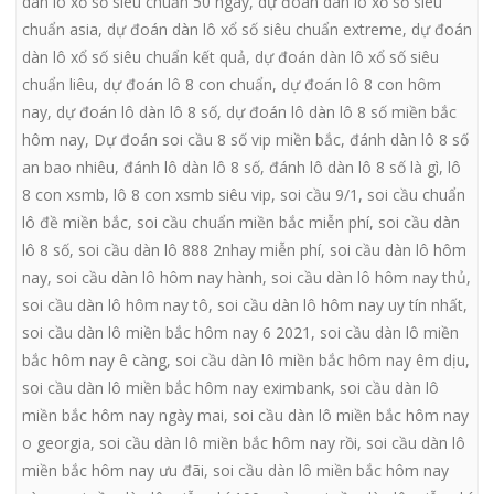
dàn lô xổ số siêu chuẩn 50 ngày
,
dự đoán dàn lô xổ số siêu
chuẩn asia
,
dự đoán dàn lô xổ số siêu chuẩn extreme
,
dự đoán
dàn lô xổ số siêu chuẩn kết quả
,
dự đoán dàn lô xổ số siêu
chuẩn liêu
,
dự đoán lô 8 con chuẩn
,
dự đoán lô 8 con hôm
nay
,
dự đoán lô dàn lô 8 số
,
dự đoán lô dàn lô 8 số miền bắc
hôm nay
,
Dự đoán soi cầu 8 số vip miền bắc
,
đánh dàn lô 8 số
an bao nhiêu
,
đánh lô dàn lô 8 số
,
đánh lô dàn lô 8 số là gì
,
lô
8 con xsmb
,
lô 8 con xsmb siêu vip
,
soi cầu 9/1
,
soi cầu chuẩn
lô đề miền bắc
,
soi cầu chuẩn miền bắc miễn phí
,
soi cầu dàn
lô 8 số
,
soi cầu dàn lô 888 2nhay miễn phí
,
soi cầu dàn lô hôm
nay
,
soi cầu dàn lô hôm nay hành
,
soi cầu dàn lô hôm nay thủ
,
soi cầu dàn lô hôm nay tô
,
soi cầu dàn lô hôm nay uy tín nhất
,
soi cầu dàn lô miền bắc hôm nay 6 2021
,
soi cầu dàn lô miền
bắc hôm nay ê càng
,
soi cầu dàn lô miền bắc hôm nay êm dịu
,
soi cầu dàn lô miền bắc hôm nay eximbank
,
soi cầu dàn lô
miền bắc hôm nay ngày mai
,
soi cầu dàn lô miền bắc hôm nay
o georgia
,
soi cầu dàn lô miền bắc hôm nay rồi
,
soi cầu dàn lô
miền bắc hôm nay ưu đãi
,
soi cầu dàn lô miền bắc hôm nay