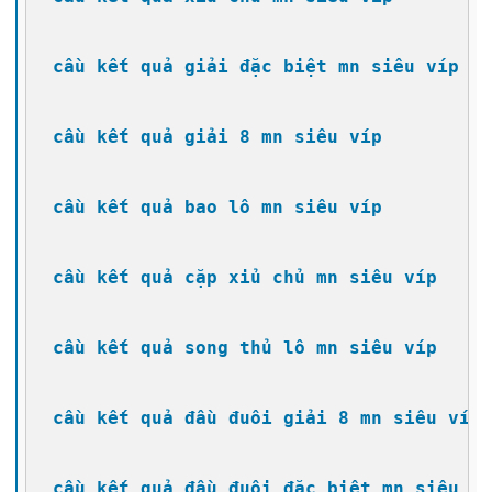
cầu kết quả giải đặc biệt mn siêu víp
cầu kết quả giải 8 mn siêu víp
cầu kết quả bao lô mn siêu víp
cầu kết quả cặp xỉu chủ mn siêu víp
cầu kết quả song thủ lô mn siêu víp
cầu kết quả đầu đuôi giải 8 mn siêu víp
cầu kết quả đầu đuôi đặc biệt mn siêu ví