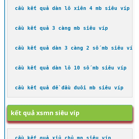
cầu kết quả dàn lô xiên 4 mb siêu víp
cầu kết quả 3 càng mb siêu víp
cầu kết quả dàn 3 càng 2 số mb siêu víp
cầu kết quả dàn lô 10 số mb siêu víp
cầu kết quả đề đầu đuôi mb siêu víp
kết quả xsmn siêu víp
cầu kết quả xỉu chủ mn siêu víp