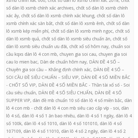
xsmb chính xác 000
,
chốt số dàn lô xsmb chính xác 2018
,
chốt
số dàn lô xsmb chính xác archives
,
chốt số dàn lô xsmb chính
xác ây
,
chốt số dàn lô xsmb chính xác khung
,
chốt số dàn lô
xsmb chính xác săn bắt
,
chốt số dàn lô xsmb ênh
,
chốt số dàn
lô xsmb kép miễn phí
,
chốt số dàn lô xsmb minh ngọc
,
chốt số
dàn lô xsmb quả
,
chốt số dàn lô xsmb siêu chuẩn ăn
,
chốt số
dàn lô xsmb siêu chuẩn ưu đãi
,
chốt xổ số hôm nay
,
chuẩn soi
cầu kqxs dàn lô 4 con mb
,
chuyen gia soi cau
,
chuyen gia soi
cau lo mien bac
,
Dàn de chuẩn hôm nay
,
DÀN ĐỀ 4 SỐ –
Chuyên gia soi cầu – Khẳng định chính xác
,
DÀN ĐỀ 4 SỐ –
SOI CẦU ĐỀ SIÊU CHUẨN – SIÊU VIP
,
DÀN ĐỀ 4 SỐ MIỀN BẮC
- CHỐT SỐ VIP
,
DÀN ĐỀ 4 SỐ MIỀN BẮC - Thần tài xổ số - Soi
cầu siêu chuẩn
,
DÀN ĐỀ 4 SỐ SIÊU CHUẨN
,
DÀN ĐỀ 4 SỐ
SUPPER VIP
,
dàn đề mb chuẩn 10 số dàn lô 4 số miền bắc
,
dàn
lô 4 con mb - chốt dàn lô 4 con mb siêu cao cấp víp - soi
,
dàn
lô 4 số
,
dàn lô 4 số 1 ăn bao nhiêu
,
dàn lô 4 số 1 ngày
,
dàn lô 4
số 100k
,
dàn lô 4 số 1010
,
dàn lô 4 số 101010
,
dàn lô 4 số
107109
,
dàn lô 4 số 11010
,
dàn lô 4 số 2 ngày
,
dàn lô 4 số 2