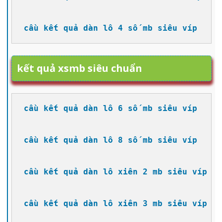
cầu kết quả dàn lô 4 số mb siêu víp
kết quả xsmb siêu chuẩn
cầu kết quả dàn lô 6 số mb siêu víp
cầu kết quả dàn lô 8 số mb siêu víp
cầu kết quả dàn lô xiên 2 mb siêu víp
cầu kết quả dàn lô xiên 3 mb siêu víp