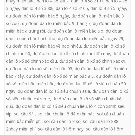
nháy miền bắc
,
dàn lô 4 số 200k
,
dàn lô 4 số 2107
,
dàn lô 4 số
3 ngày
,
dàn lô 4 số 300k
,
dàn lô 4 số 3105
,
dàn lô 4 số 5 ngày
,
dự đoán dàn lô miền bắc 5 ngày
,
dự đoán dàn lô miền bắc 8
số cuối
,
dự đoán dàn lô miền bắc 9 tháng 7
,
dự đoán dàn lô
miền bắc a trúng rồi
,
dự đoán dàn lô miền bắc alo
,
dự đoán
dàn lô miền bắc bạch thủ
,
dự đoán dàn lô miền bắc ngày 29
,
dự đoán dàn lô miền bắc về bao nhiêu
,
dự đoán dàn lô xổ số
chính xác 00
,
dự đoán dàn lô xổ số chính xác bữa nay
,
dự đoán
dàn lô xổ số chính xác cầu
,
dự đoán dàn lô xổ số chính xác ơi
,
dự đoán dàn lô xổ số miền bắc 05
,
dự đoán dàn lô xổ số miền
bắc 7 tây
,
dự đoán dàn lô xổ số miền bắc 8 5
,
dự đoán dàn lô
xổ số miền bắc miền bắc
,
dự đoán dàn lô xổ số siêu chuẩn 50
ngày
,
dự đoán dàn lô xổ số siêu chuẩn asia
,
dự đoán dàn lô xổ
số siêu chuẩn extreme
,
dự đoán dàn lô xổ số siêu chuẩn kết
quả
,
dự đoán dàn lô xổ số siêu chuẩn liêu
,
lô 4 con xsmb siêu
vip
,
soi cầu 9/1
,
soi cầu chuẩn lô đề miền bắc
,
soi cầu chuẩn
miền bắc miễn phí
,
soi cầu dàn lô 8 số
,
soi cầu dàn lô 888
2nhay miễn phí
,
soi cầu dàn lô hôm nay
,
soi cầu dàn lô hôm