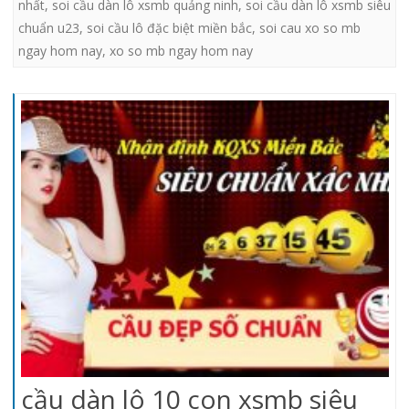
nhất
,
soi cầu dàn lô xsmb quảng ninh
,
soi cầu dàn lô xsmb siêu
chuẩn u23
,
soi cầu lô đặc biệt miền bắc
,
soi cau xo so mb
ngay hom nay
,
xo so mb ngay hom nay
cầu dàn lô 10 con xsmb siêu