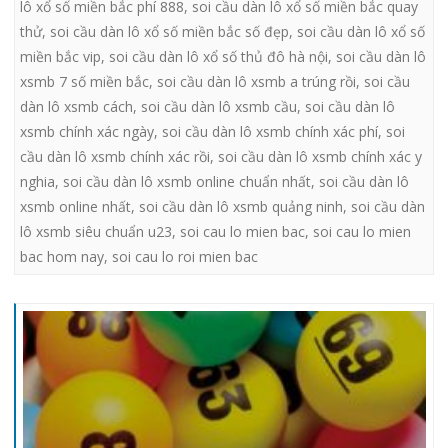
lô xổ số miền bắc phí 888
,
soi cầu dàn lô xổ số miền bắc quay
thử
,
soi cầu dàn lô xổ số miền bắc số đẹp
,
soi cầu dàn lô xổ số
miền bắc vip
,
soi cầu dàn lô xổ số thủ đô hà nội
,
soi cầu dàn lô
xsmb 7 số miền bắc
,
soi cầu dàn lô xsmb a trúng rồi
,
soi cầu
dàn lô xsmb cách
,
soi cầu dàn lô xsmb cầu
,
soi cầu dàn lô
xsmb chính xác ngày
,
soi cầu dàn lô xsmb chính xác phí
,
soi
cầu dàn lô xsmb chính xác rồi
,
soi cầu dàn lô xsmb chính xác y
nghia
,
soi cầu dàn lô xsmb online chuẩn nhất
,
soi cầu dàn lô
xsmb online nhất
,
soi cầu dàn lô xsmb quảng ninh
,
soi cầu dàn
lô xsmb siêu chuẩn u23
,
soi cau lo mien bac
,
soi cau lo mien
bac hom nay
,
soi cau lo roi mien bac