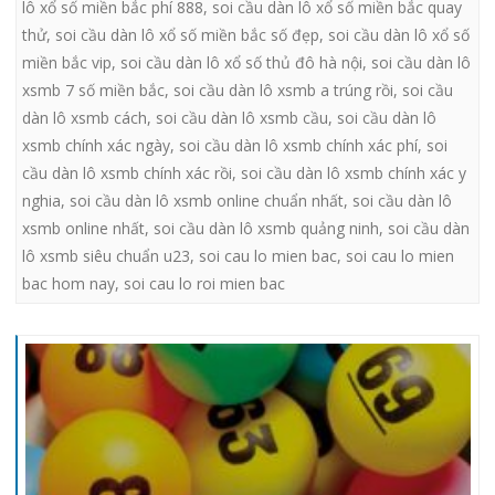
lô xổ số miền bắc phí 888
,
soi cầu dàn lô xổ số miền bắc quay
thử
,
soi cầu dàn lô xổ số miền bắc số đẹp
,
soi cầu dàn lô xổ số
miền bắc vip
,
soi cầu dàn lô xổ số thủ đô hà nội
,
soi cầu dàn lô
xsmb 7 số miền bắc
,
soi cầu dàn lô xsmb a trúng rồi
,
soi cầu
dàn lô xsmb cách
,
soi cầu dàn lô xsmb cầu
,
soi cầu dàn lô
xsmb chính xác ngày
,
soi cầu dàn lô xsmb chính xác phí
,
soi
cầu dàn lô xsmb chính xác rồi
,
soi cầu dàn lô xsmb chính xác y
nghia
,
soi cầu dàn lô xsmb online chuẩn nhất
,
soi cầu dàn lô
xsmb online nhất
,
soi cầu dàn lô xsmb quảng ninh
,
soi cầu dàn
lô xsmb siêu chuẩn u23
,
soi cau lo mien bac
,
soi cau lo mien
bac hom nay
,
soi cau lo roi mien bac