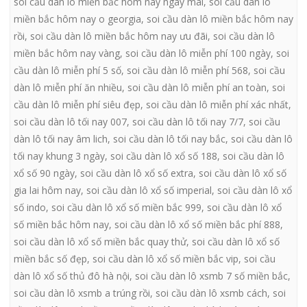
soi cầu dàn lô miền bắc hôm nay ngày mai
,
soi cầu dàn lô
miền bắc hôm nay o georgia
,
soi cầu dàn lô miền bắc hôm nay
rồi
,
soi cầu dàn lô miền bắc hôm nay ưu đãi
,
soi cầu dàn lô
miền bắc hôm nay vàng
,
soi cầu dàn lô miễn phí 100 ngày
,
soi
cầu dàn lô miễn phí 5 số
,
soi cầu dàn lô miễn phí 568
,
soi cầu
dàn lô miễn phí ăn nhiều
,
soi cầu dàn lô miễn phí an toàn
,
soi
cầu dàn lô miễn phí siêu đẹp
,
soi cầu dàn lô miễn phí xác nhất
,
soi cầu dàn lô tối nay 007
,
soi cầu dàn lô tối nay 7/7
,
soi cầu
dàn lô tối nay âm lich
,
soi cầu dàn lô tối nay bắc
,
soi cầu dàn lô
tối nay khung 3 ngày
,
soi cầu dàn lô xổ số 188
,
soi cầu dàn lô
xổ số 90 ngày
,
soi cầu dàn lô xổ số extra
,
soi cầu dàn lô xổ số
gia lai hôm nay
,
soi cầu dàn lô xổ số imperial
,
soi cầu dàn lô xổ
số indo
,
soi cầu dàn lô xổ số miền bắc 999
,
soi cầu dàn lô xổ
số miền bắc hôm nay
,
soi cầu dàn lô xổ số miền bắc phí 888
,
soi cầu dàn lô xổ số miền bắc quay thử
,
soi cầu dàn lô xổ số
miền bắc số đẹp
,
soi cầu dàn lô xổ số miền bắc vip
,
soi cầu
dàn lô xổ số thủ đô hà nội
,
soi cầu dàn lô xsmb 7 số miền bắc
,
soi cầu dàn lô xsmb a trúng rồi
,
soi cầu dàn lô xsmb cách
,
soi