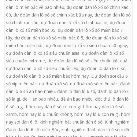
dàn lô miền bắc về bao nhiêu
,
dự đoán dàn lô xổ số chính xác
00
,
dự đoán dàn lô xổ số chính xác bữa nay
,
dự đoán dàn lô xổ
số chính xác cầu
,
dự đoán dàn lô xổ số chính xác ơi
,
dự đoán
dàn lô xổ số miền bắc 05
,
dự đoán dàn lô xổ số miền bắc 7
tây
,
dự đoán dàn lô xổ số miền bắc 8 5
,
dự đoán dàn lô xổ số
miền bắc miền bắc
,
dự đoán dàn lô xổ số siêu chuẩn 50 ngày
,
dự đoán dàn lô xổ số siêu chuẩn asia
,
dự đoán dàn lô xổ số
siêu chuẩn extreme
,
dự đoán dàn lô xổ số siêu chuẩn kết quả
,
dự đoán dàn lô xổ số siêu chuẩn liêu
,
dự đoán lô dàn lô 6 số
,
dự đoán lô dàn lô 6 số miền bắc hôm nay
,
Dự đoán soi cầu 6
số vip miền bắc
,
dự đoán xổ số
,
dự đoán xổ số miền bắc
,
đánh
dàn lô 6 số an bao nhiêu
,
đánh lô dàn lô 6 số
,
đánh lô dàn lô 6
số là gì
,
đè 1 ăn bao nhiêu
,
đề ăn bao nhiêu
,
độc thủ lô dàn lô
6 số là gì
,
hôm nay dàn 6 số có con gì
,
hôm nay dàn lô 6 số
xsmb
,
hôm nay lô 6 chuẩn không
,
hôm nay lô 6 con ra gì
,
hôm
nay soi dàn 6 lô
,
kinh nghiệm bắt chuẩn dàn 6 số
,
Kinh nghiệm
đánh dàn lô 6 số miền Bắc
,
kinh nghiệm đánh dàn lô 6 số miền