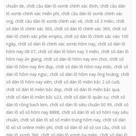
chuẩn de
,
chốt cầu dàn lô xsmb chính xác định
,
chốt cầu dàn
lô xsmb chính xác miễn phí
,
chốt cầu dàn lô xsmb chính xác
org
,
chốt cầu dàn lô xsmb chính xác về
,
chốt số 3 miền
,
chốt
số dàn lô chính xác 300
,
chốt số dàn lô chính xác 369
,
chốt số
dàn lô chính xác pôle emploi
,
chốt số dàn lô chính xác vào 100
ngày
,
chốt số dàn lô chính xác xsmb hôm nay
,
chốt số dàn lô
hôm nay 08 07
,
chốt số dàn lô hôm nay 3 miền
,
chốt số dàn lô
hôm nay ăn giang
,
chốt số dàn lô hôm nay em chơi
,
chốt số
dàn lô hôm nay êm đẹp
,
chốt số dàn lô hôm nay indo
,
chốt số
dàn lô hôm nay ngọc
,
chốt số dàn lô hôm nay ông hoàng
,
chốt
số dàn lô hôm nay xiên
,
chốt số dàn lô miền bắc 2 số cuối
,
chốt số dàn lô miền bắc đẹp
,
chốt số dàn lô miền bắc qua
,
chốt số dàn lô miền bắc u23
,
chốt số dàn lô quân sự
,
chốt số
dàn lô rông bach kim
,
chốt số dàn lô siêu chuẩn 00 99
,
chốt số
dàn lô xổ số hôm nay 8888
,
chốt số dàn lô xổ số hôm nay siêu
chuẩn
,
chốt số dàn lô xổ số miền trung hôm nay
,
chốt số dàn
lô xổ số online miễn phí
,
chốt số dàn lô xổ số soi cầu
,
chốt số
dàn lô xsmb 366
,
chốt số dàn lô xsmb ba miền
,
chốt số dàn lô