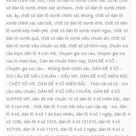
xsmb chính xác 000
,
chốt số dàn lô xsmb chính xác 2018
,
chốt
số dàn lô xsmb chính xác archives
,
chốt số dàn lô xsmb chính
xác ây
,
chốt số dàn lô xsmb chính xác khung
,
chốt số dàn lô
xsmb chính xác săn bắt
,
chốt số dàn lô xsmb ênh
,
chốt số dàn
lô xsmb kép miễn phí
,
chốt số dàn lô xsmb minh ngọc
,
chốt số
dàn lô xsmb quả
,
chốt số dàn lô xsmb siêu chuẩn ăn
,
chốt số
dàn lô xsmb siêu chuẩn ưu đãi
,
chốt xổ số hôm nay
,
chuẩn soi
cầu kqxs dàn lô 4 con mb
,
chuyen gia soi cau
,
chuyen gia soi
cau lo mien bac
,
Dàn de chuẩn hôm nay
,
DÀN ĐỀ 4 SỐ –
Chuyên gia soi cầu – Khẳng định chính xác
,
DÀN ĐỀ 4 SỐ –
SOI CẦU ĐỀ SIÊU CHUẨN – SIÊU VIP
,
DÀN ĐỀ 4 SỐ MIỀN BẮC
- CHỐT SỐ VIP
,
DÀN ĐỀ 4 SỐ MIỀN BẮC - Thần tài xổ số - Soi
cầu siêu chuẩn
,
DÀN ĐỀ 4 SỐ SIÊU CHUẨN
,
DÀN ĐỀ 4 SỐ
SUPPER VIP
,
dàn đề mb chuẩn 10 số dàn lô 4 số miền bắc
,
dàn
lô 4 con mb - chốt dàn lô 4 con mb siêu cao cấp víp - soi
,
dàn
lô 4 số
,
dàn lô 4 số 1 ăn bao nhiêu
,
dàn lô 4 số 1 ngày
,
dàn lô 4
số 100k
,
dàn lô 4 số 1010
,
dàn lô 4 số 101010
,
dàn lô 4 số
107109
,
dàn lô 4 số 11010
,
dàn lô 4 số 2 ngày
,
dàn lô 4 số 2