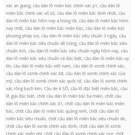
xác an giang
,
cầu dàn lô miền bắc chính xác p1
,
cầu dàn lô
miền bắc chính xác xổ số
,
cầu dàn lô miền bắc định nhất
,
cầu
dàn lô miền bắc hôm nay a trúng rồi
,
cầu dàn lô miền bắc hôm
nay chốt
,
cầu dàn lô miền bắc miền bắc
,
cầu dàn lô miền bắc
phương pháp soi
,
cầu dàn lô miền bắc siêu chuẩn 3 ngày
,
cầu
dàn lô miền bắc siêu chuẩn dễ trúng
,
cầu dàn lô miền bắc siêu
chuẩn êch
,
cầu dàn lô miền bắc siêu chuẩn ngày hôm nay
,
cầu
dàn lô miền bắc siêu chuẩn và đặc biệt
,
cầu dàn lô miền bắc uy
tín
,
cầu dàn lô miền bắc viêt nam
,
cầu dàn lô xsmb chính xác
,
cầu dàn lô xsmb chính xác 68
,
cầu dàn lô xsmb chính xác của
mỹ
,
cầu dàn lô xsmb chính xác quốc tế
,
cầu dàn lô xsmb chính
xác rông bạch kim
,
Cầu de 6 SỐ
,
cầu lô đặc biệt miền bắc
,
cầu
lô giải đặc biệt
,
chốt cầu dàn lô miền bắc ba miền
,
chốt cầu
dàn lô miền bắc chính xác 01
,
chốt cầu dàn lô miền bắc miền
bắc
,
chốt cầu dàn lô miền bắc quảng ninh
,
chốt cầu dàn lô
miền bắc siêu chuẩn
,
chốt cầu dàn lô miền bắc siêu chuẩn de
,
chốt cầu dàn lô xsmb chính xác định
,
chốt cầu dàn lô xsmb
chính xác miễn phí
,
chốt cầu dàn lô xsmb chính xác org
,
chốt