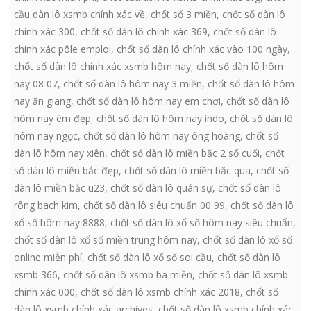
cầu dàn lô xsmb chính xác về
,
chốt số 3 miền
,
chốt số dàn lô
chính xác 300
,
chốt số dàn lô chính xác 369
,
chốt số dàn lô
chính xác pôle emploi
,
chốt số dàn lô chính xác vào 100 ngày
,
chốt số dàn lô chính xác xsmb hôm nay
,
chốt số dàn lô hôm
nay 08 07
,
chốt số dàn lô hôm nay 3 miền
,
chốt số dàn lô hôm
nay ăn giang
,
chốt số dàn lô hôm nay em chơi
,
chốt số dàn lô
hôm nay êm đẹp
,
chốt số dàn lô hôm nay indo
,
chốt số dàn lô
hôm nay ngọc
,
chốt số dàn lô hôm nay ông hoàng
,
chốt số
dàn lô hôm nay xiên
,
chốt số dàn lô miền bắc 2 số cuối
,
chốt
số dàn lô miền bắc đẹp
,
chốt số dàn lô miền bắc qua
,
chốt số
dàn lô miền bắc u23
,
chốt số dàn lô quân sự
,
chốt số dàn lô
rông bach kim
,
chốt số dàn lô siêu chuẩn 00 99
,
chốt số dàn lô
xổ số hôm nay 8888
,
chốt số dàn lô xổ số hôm nay siêu chuẩn
,
chốt số dàn lô xổ số miền trung hôm nay
,
chốt số dàn lô xổ số
online miễn phí
,
chốt số dàn lô xổ số soi cầu
,
chốt số dàn lô
xsmb 366
,
chốt số dàn lô xsmb ba miền
,
chốt số dàn lô xsmb
chính xác 000
,
chốt số dàn lô xsmb chính xác 2018
,
chốt số
dàn lô xsmb chính xác archives
,
chốt số dàn lô xsmb chính xác