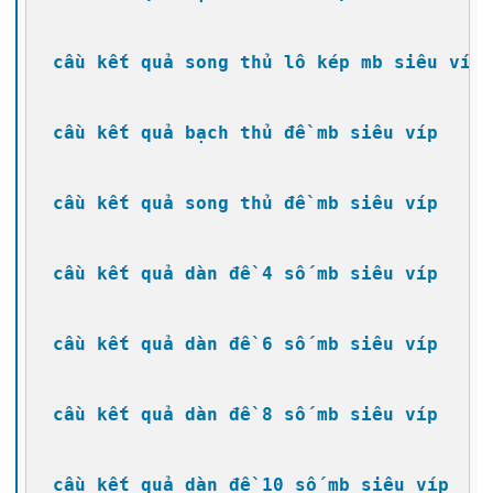
cầu kết quả song thủ lô kép mb siêu víp
cầu kết quả bạch thủ đề mb siêu víp
cầu kết quả song thủ đề mb siêu víp
cầu kết quả dàn đề 4 số mb siêu víp
cầu kết quả dàn đề 6 số mb siêu víp
cầu kết quả dàn đề 8 số mb siêu víp
cầu kết quả dàn đề 10 số mb siêu víp