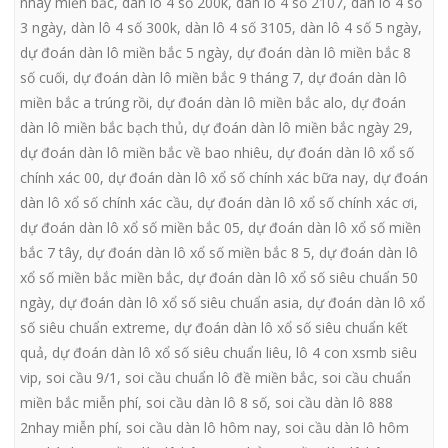
nháy miền bắc
,
dàn lô 4 số 200k
,
dàn lô 4 số 2107
,
dàn lô 4 số
3 ngày
,
dàn lô 4 số 300k
,
dàn lô 4 số 3105
,
dàn lô 4 số 5 ngày
,
dự đoán dàn lô miền bắc 5 ngày
,
dự đoán dàn lô miền bắc 8
số cuối
,
dự đoán dàn lô miền bắc 9 tháng 7
,
dự đoán dàn lô
miền bắc a trúng rồi
,
dự đoán dàn lô miền bắc alo
,
dự đoán
dàn lô miền bắc bạch thủ
,
dự đoán dàn lô miền bắc ngày 29
,
dự đoán dàn lô miền bắc về bao nhiêu
,
dự đoán dàn lô xổ số
chính xác 00
,
dự đoán dàn lô xổ số chính xác bữa nay
,
dự đoán
dàn lô xổ số chính xác cầu
,
dự đoán dàn lô xổ số chính xác ơi
,
dự đoán dàn lô xổ số miền bắc 05
,
dự đoán dàn lô xổ số miền
bắc 7 tây
,
dự đoán dàn lô xổ số miền bắc 8 5
,
dự đoán dàn lô
xổ số miền bắc miền bắc
,
dự đoán dàn lô xổ số siêu chuẩn 50
ngày
,
dự đoán dàn lô xổ số siêu chuẩn asia
,
dự đoán dàn lô xổ
số siêu chuẩn extreme
,
dự đoán dàn lô xổ số siêu chuẩn kết
quả
,
dự đoán dàn lô xổ số siêu chuẩn liêu
,
lô 4 con xsmb siêu
vip
,
soi cầu 9/1
,
soi cầu chuẩn lô đề miền bắc
,
soi cầu chuẩn
miền bắc miễn phí
,
soi cầu dàn lô 8 số
,
soi cầu dàn lô 888
2nhay miễn phí
,
soi cầu dàn lô hôm nay
,
soi cầu dàn lô hôm