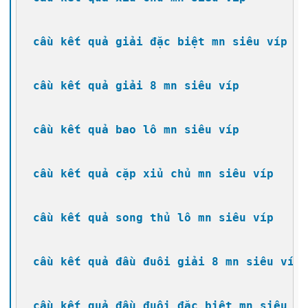
cầu kết quả giải đặc biệt mn siêu víp
cầu kết quả giải 8 mn siêu víp
cầu kết quả bao lô mn siêu víp
cầu kết quả cặp xỉu chủ mn siêu víp
cầu kết quả song thủ lô mn siêu víp
cầu kết quả đầu đuôi giải 8 mn siêu víp
cầu kết quả đầu đuôi đặc biệt mn siêu ví