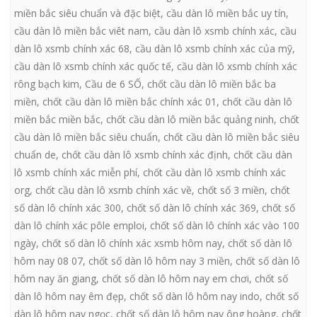
miền bắc siêu chuẩn và đặc biệt
,
cầu dàn lô miền bắc uy tín
,
cầu dàn lô miền bắc viêt nam
,
cầu dàn lô xsmb chính xác
,
cầu
dàn lô xsmb chính xác 68
,
cầu dàn lô xsmb chính xác của mỹ
,
cầu dàn lô xsmb chính xác quốc tế
,
cầu dàn lô xsmb chính xác
rông bạch kim
,
Cầu de 6 SỐ
,
chốt cầu dàn lô miền bắc ba
miền
,
chốt cầu dàn lô miền bắc chính xác 01
,
chốt cầu dàn lô
miền bắc miền bắc
,
chốt cầu dàn lô miền bắc quảng ninh
,
chốt
cầu dàn lô miền bắc siêu chuẩn
,
chốt cầu dàn lô miền bắc siêu
chuẩn de
,
chốt cầu dàn lô xsmb chính xác định
,
chốt cầu dàn
lô xsmb chính xác miễn phí
,
chốt cầu dàn lô xsmb chính xác
org
,
chốt cầu dàn lô xsmb chính xác về
,
chốt số 3 miền
,
chốt
số dàn lô chính xác 300
,
chốt số dàn lô chính xác 369
,
chốt số
dàn lô chính xác pôle emploi
,
chốt số dàn lô chính xác vào 100
ngày
,
chốt số dàn lô chính xác xsmb hôm nay
,
chốt số dàn lô
hôm nay 08 07
,
chốt số dàn lô hôm nay 3 miền
,
chốt số dàn lô
hôm nay ăn giang
,
chốt số dàn lô hôm nay em chơi
,
chốt số
dàn lô hôm nay êm đẹp
,
chốt số dàn lô hôm nay indo
,
chốt số
dàn lô hôm nay ngọc
,
chốt số dàn lô hôm nay ông hoàng
,
chốt