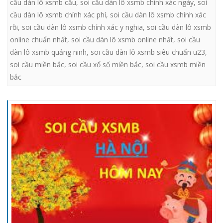
cầu dàn lô xsmb cầu
,
soi cầu dàn lô xsmb chính xác ngày
,
soi
cầu dàn lô xsmb chính xác phí
,
soi cầu dàn lô xsmb chính xác
rồi
,
soi cầu dàn lô xsmb chính xác y nghia
,
soi cầu dàn lô xsmb
online chuẩn nhất
,
soi cầu dàn lô xsmb online nhất
,
soi cầu
dàn lô xsmb quảng ninh
,
soi cầu dàn lô xsmb siêu chuẩn u23
,
soi cầu miền bắc
,
soi cầu xổ số miền bắc
,
soi cầu xsmb miền
bắc