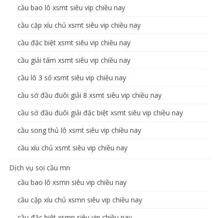
cầu bao lô xsmt siêu vip chiều nay
cầu cặp xíu chủ xsmt siêu vip chiều nay
cầu đặc biệt xsmt siêu vip chiều nay
cầu giải tám xsmt siêu vip chiều nay
cầu lô 3 số xsmt siêu vip chiều nay
cầu sớ đầu đuôi giải 8 xsmt siêu vip chiều nay
cầu sớ đầu đuôi giải đặc biệt xsmt siêu vip chiều nay
cầu song thủ lô xsmt siêu vip chiều nay
cầu xíu chủ xsmt siêu vip chiều nay
Dịch vụ soi cầu mn
cầu bao lô xsmn siêu vip chiều nay
cầu cặp xíu chủ xsmn siêu vip chiều nay
cầu đặc biệt xsmn siêu vip chiều nay