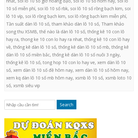
nhất
,
soi lô 10 số giờ hoàng đạo
,
soi lô 10 số hôm nay
,
soi lo
10 số miễn phí
,
soi lô 10 số rbk
,
soi lô 10 số rồng bạch kim
,
soi
lô 10 víp
,
soi lô rồng bạch kim
,
soi lô rồng bạch kim miễn phí
,
Tần suất dàn lô 10 số
,
tham khảo dàn lô 10 số
,
Tham khảo
song thu XSMB
,
thế nào là dàn lô 10 số
,
thống kê 10 con lô
hay ra
,
thong ke 10 con lo hay ra nhat
,
thống kê 10 con lô hay
về
,
thống kê dàn lô 10 số
,
thống kê dàn lô 10 số mb
,
thống kê
dàn lô 10 số miền bắc
,
thống kê dàn lô 10 số nuôi 3 ngày
,
thống kê lô 10 số
,
tong hop 10 con lo hay ve
,
xem dàn lô 10
số
,
xem dàn lô 10 số đề hôm nay
,
xem dàn lô 10 số hôm nay
,
xem kq dàn lô 10 số mb hôm nay
,
xsmb lô 10 số
,
xsmb loto 10
số
,
xsmb siêu vip
Search