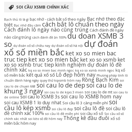
SOI CẦU XSMB CHÍNH XÁC
Bạc nhớ theo đặc
bạc nhớ - cách bắt số theo ngày
Bạch thủ lô là gì
cách bắt lô chuẩn theo ngày
biệt
Bạc nhớ đầu câm
Cách đánh lô ngày nào cũng trúng
Cách đánh đề ngày
du doan XSMB 3
nào cũng trúng
cách đánh đề ăn 100%
dự đoán
so
dự đoán xổ số chiều nay
dự đoán xổ số hà nội
xổ số miền bắc
ket xo so mien bac
truc tiep
ket xo so mien bắc
ket xo so xsmb
ket
xo so xsmb truc tiep
kinh nghiệm dự đoán lô đề
chính xác
kq xổ
kq xo so mien bac minh ngoc
kq xo so xsmb minh ngoc
Lô đẹp hôm nay
kết quả xổ số
số miền bắc
Phương pháp tính lô
Rồng Bạch Kim
chuẩn đánh hàng ngày
quay thử kqxsmb hôm nay
soi
soi cau lo de dep
soi cau lo de
cau lo de chuan 668
khung 3 ngay
soi cau lo de mt
soi cau lo de kqxs 3 mien
soi cau lo
soi cau lo XSMB hom nay
soi cau lo XSMB 3s
de online
soi
soi cau XSMB 1 lo duy nhat
Soi cầu lô 3 càng miễn phí
cầu lô kép xsmb
soi cầu lô đề
soi cầu lô
soi cầu lô đẹp
đề chính xác 100%
soi cầu xổ số
soi cầu lô đề miễn phí
Soi cầu xổ số
Thống kê đầu đuôi
xổ số
chính xác nhất
soi kèo số đề hôm nay
miền bắc hôm nay