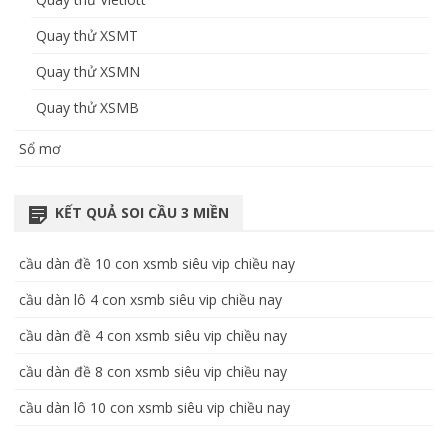
Quay thử XSMT
Quay thử XSMN
Quay thử XSMB
Sổ mơ
KẾT QUẢ SOI CẦU 3 MIỀN
cầu dàn đề 10 con xsmb siêu vip chiều nay
cầu dàn lô 4 con xsmb siêu vip chiều nay
cầu dàn đề 4 con xsmb siêu vip chiều nay
cầu dàn đề 8 con xsmb siêu vip chiều nay
cầu dàn lô 10 con xsmb siêu vip chiều nay