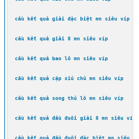
cầu kết quả giải đặc biệt mn siêu víp
cầu kết quả giải 8 mn siêu víp
cầu kết quả bao lô mn siêu víp
cầu kết quả cặp xỉu chủ mn siêu víp
cầu kết quả song thủ lô mn siêu víp
cầu kết quả đầu đuôi giải 8 mn siêu víp
cầu kết quả đầu đuôi đặc biệt mn siêu ví