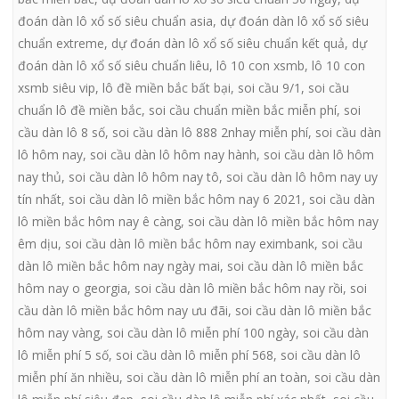
đoán dàn lô xổ số siêu chuẩn asia
,
dự đoán dàn lô xổ số siêu
chuẩn extreme
,
dự đoán dàn lô xổ số siêu chuẩn kết quả
,
dự
đoán dàn lô xổ số siêu chuẩn liêu
,
lô 10 con xsmb
,
lô 10 con
xsmb siêu vip
,
lô đề miền bắc bất bại
,
soi cầu 9/1
,
soi cầu
chuẩn lô đề miền bắc
,
soi cầu chuẩn miền bắc miễn phí
,
soi
cầu dàn lô 8 số
,
soi cầu dàn lô 888 2nhay miễn phí
,
soi cầu dàn
lô hôm nay
,
soi cầu dàn lô hôm nay hành
,
soi cầu dàn lô hôm
nay thủ
,
soi cầu dàn lô hôm nay tô
,
soi cầu dàn lô hôm nay uy
tín nhất
,
soi cầu dàn lô miền bắc hôm nay 6 2021
,
soi cầu dàn
lô miền bắc hôm nay ê càng
,
soi cầu dàn lô miền bắc hôm nay
êm dịu
,
soi cầu dàn lô miền bắc hôm nay eximbank
,
soi cầu
dàn lô miền bắc hôm nay ngày mai
,
soi cầu dàn lô miền bắc
hôm nay o georgia
,
soi cầu dàn lô miền bắc hôm nay rồi
,
soi
cầu dàn lô miền bắc hôm nay ưu đãi
,
soi cầu dàn lô miền bắc
hôm nay vàng
,
soi cầu dàn lô miễn phí 100 ngày
,
soi cầu dàn
lô miễn phí 5 số
,
soi cầu dàn lô miễn phí 568
,
soi cầu dàn lô
miễn phí ăn nhiều
,
soi cầu dàn lô miễn phí an toàn
,
soi cầu dàn