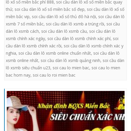
lô xổ số miền bắc phí 888
,
soi cầu dàn lô xổ số miền bắc quay
thử
,
soi cầu dàn lô xổ số miền bắc số đẹp
,
soi cầu dàn lô xổ số
miền bắc vip
,
soi cầu dàn lô xổ số thủ đô hà nội
,
soi cầu dàn lô
xsmb 7 số miền bắc
,
soi cầu dàn lô xsmb a trúng rồi
,
soi cầu
dàn lô xsmb cách
,
soi cầu dàn lô xsmb cầu
,
soi cầu dàn lô
xsmb chính xác ngày
,
soi cầu dàn lô xsmb chính xác phí
,
soi
cầu dàn lô xsmb chính xác rồi
,
soi cầu dàn lô xsmb chính xác y
nghia
,
soi cầu dàn lô xsmb online chuẩn nhất
,
soi cầu dàn lô
xsmb online nhất
,
soi cầu dàn lô xsmb quảng ninh
,
soi cầu dàn
lô xsmb siêu chuẩn u23
,
soi cau lo mien bac
,
soi cau lo mien
bac hom nay
,
soi cau lo roi mien bac