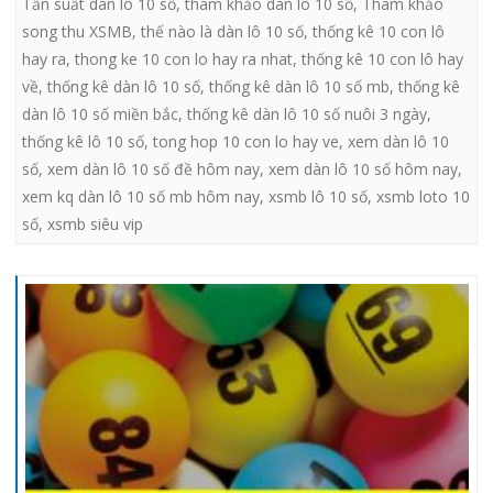
Tần suất dàn lô 10 số
,
tham khảo dàn lô 10 số
,
Tham khảo
song thu XSMB
,
thế nào là dàn lô 10 số
,
thống kê 10 con lô
hay ra
,
thong ke 10 con lo hay ra nhat
,
thống kê 10 con lô hay
về
,
thống kê dàn lô 10 số
,
thống kê dàn lô 10 số mb
,
thống kê
dàn lô 10 số miền bắc
,
thống kê dàn lô 10 số nuôi 3 ngày
,
thống kê lô 10 số
,
tong hop 10 con lo hay ve
,
xem dàn lô 10
số
,
xem dàn lô 10 số đề hôm nay
,
xem dàn lô 10 số hôm nay
,
xem kq dàn lô 10 số mb hôm nay
,
xsmb lô 10 số
,
xsmb loto 10
số
,
xsmb siêu vip