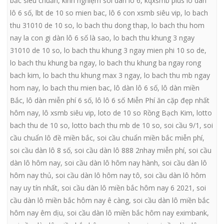
bắc siêu chuẩn
,
kinh nghiệm soi dàn lô 6
,
kqxsmb plus lô dàn
lô 6 số
,
lbt de 10 so mien bac
,
lô 6 con xsmb siêu vip
,
lo bach
thu 31010 de 10 so
,
lo bach thu dong thap
,
lo bach thu hom
nay la con gi dàn lô 6 số là sao
,
lo bach thu khung 3 ngay
31010 de 10 so
,
lo bach thu khung 3 ngay mien phi 10 so de
,
lo bach thu khung ba ngay
,
lo bach thu khung ba ngay rong
bach kim
,
lo bach thu khung max 3 ngay
,
lo bach thu mb ngay
hom nay
,
lo bach thu mien bac
,
lô dàn lô 6 số
,
lô dàn miền
Bắc
,
lô dàn miễn phí 6 số
,
lô lô 6 số Miễn Phí ăn cặp đẹp nhất
hôm nay
,
lô xsmb siêu vip
,
loto de 10 so Rồng Bạch Kim
,
lotto
bach thu de 10 so
,
lotto bach thu mb de 10 so
,
soi cầu 9/1
,
soi
cầu chuẩn lô đề miền bắc
,
soi cầu chuẩn miền bắc miễn phí
,
soi cầu dàn lô 8 số
,
soi cầu dàn lô 888 2nhay miễn phí
,
soi cầu
dàn lô hôm nay
,
soi cầu dàn lô hôm nay hành
,
soi cầu dàn lô
hôm nay thủ
,
soi cầu dàn lô hôm nay tô
,
soi cầu dàn lô hôm
nay uy tín nhất
,
soi cầu dàn lô miền bắc hôm nay 6 2021
,
soi
cầu dàn lô miền bắc hôm nay ê càng
,
soi cầu dàn lô miền bắc
hôm nay êm dịu
,
soi cầu dàn lô miền bắc hôm nay eximbank
,