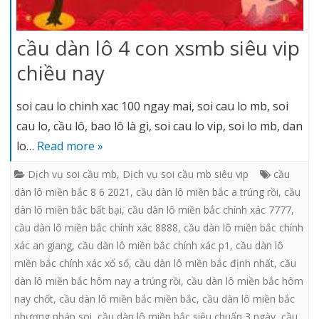
cầu dàn lô 4 con xsmb siêu vip
chiều nay
soi cau lo chinh xac 100 ngay mai, soi cau lo mb, soi
cau lo, cầu lô, bao lô là gì, soi cau lo vip, soi lo mb, dan
lo…
Read more »
Dịch vụ soi cầu mb
,
Dịch vụ soi cầu mb siêu vip
cầu
dàn lô miền bắc 8 6 2021
,
cầu dàn lô miền bắc a trúng rồi
,
cầu
dàn lô miền bắc bất bại
,
cầu dàn lô miền bắc chính xác 7777
,
cầu dàn lô miền bắc chính xác 8888
,
cầu dàn lô miền bắc chính
xác an giang
,
cầu dàn lô miền bắc chính xác p1
,
cầu dàn lô
miền bắc chính xác xổ số
,
cầu dàn lô miền bắc định nhất
,
cầu
dàn lô miền bắc hôm nay a trúng rồi
,
cầu dàn lô miền bắc hôm
nay chốt
,
cầu dàn lô miền bắc miền bắc
,
cầu dàn lô miền bắc
phương pháp soi
,
cầu dàn lô miền bắc siêu chuẩn 3 ngày
,
cầu