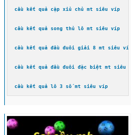
cầu kết quả cặp xỉu chủ mt siêu víp
cầu kết quả song thủ lô mt siêu víp
cầu kết quả đầu đuôi giải 8 mt siêu víp
cầu kết quả đầu đuôi đặc biệt mt siêu ví
cầu kết quả lô 3 số mt siêu víp