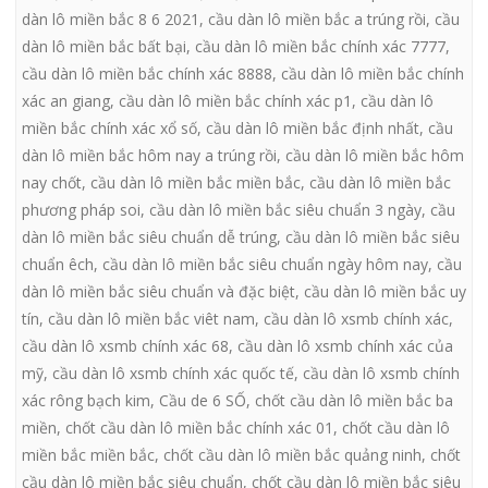
dàn lô miền bắc 8 6 2021
,
cầu dàn lô miền bắc a trúng rồi
,
cầu
dàn lô miền bắc bất bại
,
cầu dàn lô miền bắc chính xác 7777
,
cầu dàn lô miền bắc chính xác 8888
,
cầu dàn lô miền bắc chính
xác an giang
,
cầu dàn lô miền bắc chính xác p1
,
cầu dàn lô
miền bắc chính xác xổ số
,
cầu dàn lô miền bắc định nhất
,
cầu
dàn lô miền bắc hôm nay a trúng rồi
,
cầu dàn lô miền bắc hôm
nay chốt
,
cầu dàn lô miền bắc miền bắc
,
cầu dàn lô miền bắc
phương pháp soi
,
cầu dàn lô miền bắc siêu chuẩn 3 ngày
,
cầu
dàn lô miền bắc siêu chuẩn dễ trúng
,
cầu dàn lô miền bắc siêu
chuẩn êch
,
cầu dàn lô miền bắc siêu chuẩn ngày hôm nay
,
cầu
dàn lô miền bắc siêu chuẩn và đặc biệt
,
cầu dàn lô miền bắc uy
tín
,
cầu dàn lô miền bắc viêt nam
,
cầu dàn lô xsmb chính xác
,
cầu dàn lô xsmb chính xác 68
,
cầu dàn lô xsmb chính xác của
mỹ
,
cầu dàn lô xsmb chính xác quốc tế
,
cầu dàn lô xsmb chính
xác rông bạch kim
,
Cầu de 6 SỐ
,
chốt cầu dàn lô miền bắc ba
miền
,
chốt cầu dàn lô miền bắc chính xác 01
,
chốt cầu dàn lô
miền bắc miền bắc
,
chốt cầu dàn lô miền bắc quảng ninh
,
chốt
cầu dàn lô miền bắc siêu chuẩn
,
chốt cầu dàn lô miền bắc siêu