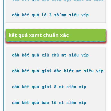
cầu kết quả lô 3 số mn siêu víp
kết quả xsmt chuẩn xác
cầu kết quả xỉu chủ mt siêu víp
cầu kết quả giải đặc biệt mt siêu víp
cầu kết quả giải 8 mt siêu víp
cầu kết quả bao lô mt siêu víp