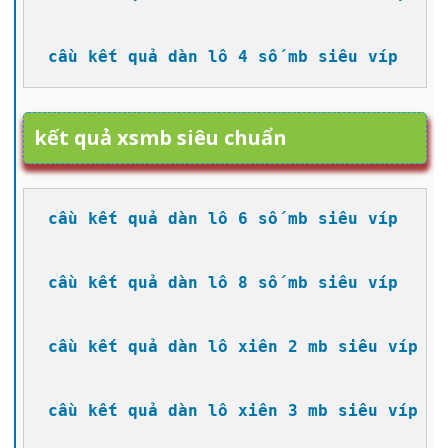
cầu kết quả dàn lô 4 số mb siêu víp
kết quả xsmb siêu chuẩn
cầu kết quả dàn lô 6 số mb siêu víp
cầu kết quả dàn lô 8 số mb siêu víp
cầu kết quả dàn lô xiên 2 mb siêu víp
cầu kết quả dàn lô xiên 3 mb siêu víp