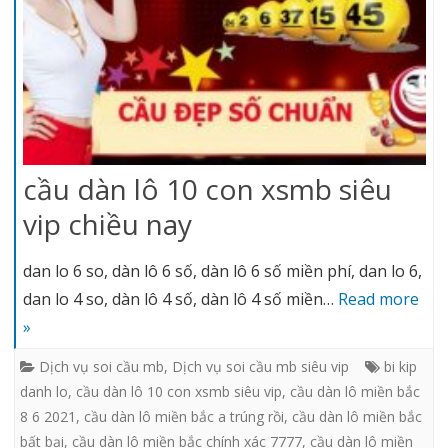
cầu dàn lô 10 con xsmb siêu
vip chiều nay
dan lo 6 so, dàn lô 6 số, dàn lô 6 số miền phí, dan lo 6,
dan lo 4 so, dàn lô 4 số, dàn lô 4 số miền…
Read more
»
Dịch vụ soi cầu mb
,
Dịch vụ soi cầu mb siêu vip
bi kip
danh lo
,
cầu dàn lô 10 con xsmb siêu vip
,
cầu dàn lô miền bắc
8 6 2021
,
cầu dàn lô miền bắc a trúng rồi
,
cầu dàn lô miền bắc
bất bại
,
cầu dàn lô miền bắc chính xác 7777
,
cầu dàn lô miền