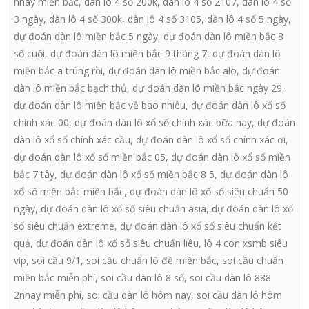
nháy miền bắc
,
dàn lô 4 số 200k
,
dàn lô 4 số 2107
,
dàn lô 4 số
3 ngày
,
dàn lô 4 số 300k
,
dàn lô 4 số 3105
,
dàn lô 4 số 5 ngày
,
dự đoán dàn lô miền bắc 5 ngày
,
dự đoán dàn lô miền bắc 8
số cuối
,
dự đoán dàn lô miền bắc 9 tháng 7
,
dự đoán dàn lô
miền bắc a trúng rồi
,
dự đoán dàn lô miền bắc alo
,
dự đoán
dàn lô miền bắc bạch thủ
,
dự đoán dàn lô miền bắc ngày 29
,
dự đoán dàn lô miền bắc về bao nhiêu
,
dự đoán dàn lô xổ số
chính xác 00
,
dự đoán dàn lô xổ số chính xác bữa nay
,
dự đoán
dàn lô xổ số chính xác cầu
,
dự đoán dàn lô xổ số chính xác ơi
,
dự đoán dàn lô xổ số miền bắc 05
,
dự đoán dàn lô xổ số miền
bắc 7 tây
,
dự đoán dàn lô xổ số miền bắc 8 5
,
dự đoán dàn lô
xổ số miền bắc miền bắc
,
dự đoán dàn lô xổ số siêu chuẩn 50
ngày
,
dự đoán dàn lô xổ số siêu chuẩn asia
,
dự đoán dàn lô xổ
số siêu chuẩn extreme
,
dự đoán dàn lô xổ số siêu chuẩn kết
quả
,
dự đoán dàn lô xổ số siêu chuẩn liêu
,
lô 4 con xsmb siêu
vip
,
soi cầu 9/1
,
soi cầu chuẩn lô đề miền bắc
,
soi cầu chuẩn
miền bắc miễn phí
,
soi cầu dàn lô 8 số
,
soi cầu dàn lô 888
2nhay miễn phí
,
soi cầu dàn lô hôm nay
,
soi cầu dàn lô hôm