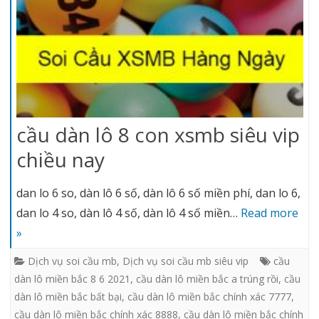
cầu dàn lô 8 con xsmb siêu vip
chiều nay
dan lo 6 so, dàn lô 6 số, dàn lô 6 số miền phí, dan lo 6,
dan lo 4 so, dàn lô 4 số, dàn lô 4 số miền…
Read more
»
Dịch vụ soi cầu mb
,
Dịch vụ soi cầu mb siêu vip
cầu
dàn lô miền bắc 8 6 2021
,
cầu dàn lô miền bắc a trúng rồi
,
cầu
dàn lô miền bắc bất bại
,
cầu dàn lô miền bắc chính xác 7777
,
cầu dàn lô miền bắc chính xác 8888
,
cầu dàn lô miền bắc chính