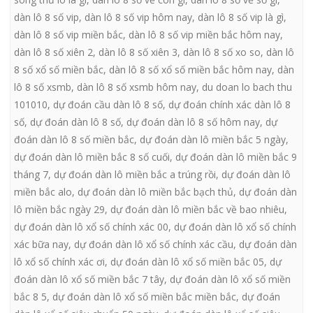
dàn lô 8 số vip
,
dàn lô 8 số vip hôm nay
,
dàn lô 8 số vip là gì
,
dàn lô 8 số vip miền bắc
,
dàn lô 8 số vip miền bắc hôm nay
,
dàn lô 8 số xiên 2
,
dàn lô 8 số xiên 3
,
dàn lô 8 số xo so
,
dàn lô
8 số xổ số miền bắc
,
dàn lô 8 số xổ số miền bắc hôm nay
,
dàn
lô 8 số xsmb
,
dàn lô 8 số xsmb hôm nay
,
du doan lo bach thu
101010
,
dự đoán cầu dàn lô 8 số
,
dự đoán chính xác dàn lô 8
số
,
dự đoán dàn lô 8 số
,
dự đoán dàn lô 8 số hôm nay
,
dự
đoán dàn lô 8 số miền bắc
,
dự đoán dàn lô miền bắc 5 ngày
,
dự đoán dàn lô miền bắc 8 số cuối
,
dự đoán dàn lô miền bắc 9
tháng 7
,
dự đoán dàn lô miền bắc a trúng rồi
,
dự đoán dàn lô
miền bắc alo
,
dự đoán dàn lô miền bắc bạch thủ
,
dự đoán dàn
lô miền bắc ngày 29
,
dự đoán dàn lô miền bắc về bao nhiêu
,
dự đoán dàn lô xổ số chính xác 00
,
dự đoán dàn lô xổ số chính
xác bữa nay
,
dự đoán dàn lô xổ số chính xác cầu
,
dự đoán dàn
lô xổ số chính xác ơi
,
dự đoán dàn lô xổ số miền bắc 05
,
dự
đoán dàn lô xổ số miền bắc 7 tây
,
dự đoán dàn lô xổ số miền
bắc 8 5
,
dự đoán dàn lô xổ số miền bắc miền bắc
,
dự đoán