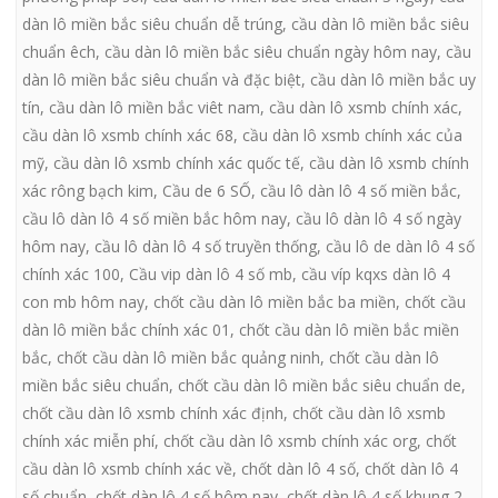
dàn lô miền bắc siêu chuẩn dễ trúng
,
cầu dàn lô miền bắc siêu
chuẩn êch
,
cầu dàn lô miền bắc siêu chuẩn ngày hôm nay
,
cầu
dàn lô miền bắc siêu chuẩn và đặc biệt
,
cầu dàn lô miền bắc uy
tín
,
cầu dàn lô miền bắc viêt nam
,
cầu dàn lô xsmb chính xác
,
cầu dàn lô xsmb chính xác 68
,
cầu dàn lô xsmb chính xác của
mỹ
,
cầu dàn lô xsmb chính xác quốc tế
,
cầu dàn lô xsmb chính
xác rông bạch kim
,
Cầu de 6 SỐ
,
cầu lô dàn lô 4 số miền bắc
,
cầu lô dàn lô 4 số miền bắc hôm nay
,
cầu lô dàn lô 4 số ngày
hôm nay
,
cầu lô dàn lô 4 số truyền thống
,
cầu lô de dàn lô 4 số
chính xác 100
,
Cầu vip dàn lô 4 số mb
,
cầu víp kqxs dàn lô 4
con mb hôm nay
,
chốt cầu dàn lô miền bắc ba miền
,
chốt cầu
dàn lô miền bắc chính xác 01
,
chốt cầu dàn lô miền bắc miền
bắc
,
chốt cầu dàn lô miền bắc quảng ninh
,
chốt cầu dàn lô
miền bắc siêu chuẩn
,
chốt cầu dàn lô miền bắc siêu chuẩn de
,
chốt cầu dàn lô xsmb chính xác định
,
chốt cầu dàn lô xsmb
chính xác miễn phí
,
chốt cầu dàn lô xsmb chính xác org
,
chốt
cầu dàn lô xsmb chính xác về
,
chốt dàn lô 4 số
,
chốt dàn lô 4
số chuẩn
,
chốt dàn lô 4 số hôm nay
,
chốt dàn lô 4 số khung 2