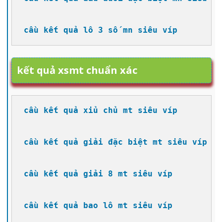
cầu kết quả lô 3 số mn siêu víp
kết quả xsmt chuẩn xác
cầu kết quả xỉu chủ mt siêu víp
cầu kết quả giải đặc biệt mt siêu víp
cầu kết quả giải 8 mt siêu víp
cầu kết quả bao lô mt siêu víp