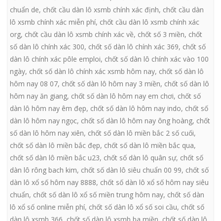
chuẩn de
,
chốt cầu dàn lô xsmb chính xác định
,
chốt cầu dàn
lô xsmb chính xác miễn phí
,
chốt cầu dàn lô xsmb chính xác
org
,
chốt cầu dàn lô xsmb chính xác về
,
chốt số 3 miền
,
chốt
số dàn lô chính xác 300
,
chốt số dàn lô chính xác 369
,
chốt số
dàn lô chính xác pôle emploi
,
chốt số dàn lô chính xác vào 100
ngày
,
chốt số dàn lô chính xác xsmb hôm nay
,
chốt số dàn lô
hôm nay 08 07
,
chốt số dàn lô hôm nay 3 miền
,
chốt số dàn lô
hôm nay ăn giang
,
chốt số dàn lô hôm nay em chơi
,
chốt số
dàn lô hôm nay êm đẹp
,
chốt số dàn lô hôm nay indo
,
chốt số
dàn lô hôm nay ngọc
,
chốt số dàn lô hôm nay ông hoàng
,
chốt
số dàn lô hôm nay xiên
,
chốt số dàn lô miền bắc 2 số cuối
,
chốt số dàn lô miền bắc đẹp
,
chốt số dàn lô miền bắc qua
,
chốt số dàn lô miền bắc u23
,
chốt số dàn lô quân sự
,
chốt số
dàn lô rông bach kim
,
chốt số dàn lô siêu chuẩn 00 99
,
chốt số
dàn lô xổ số hôm nay 8888
,
chốt số dàn lô xổ số hôm nay siêu
chuẩn
,
chốt số dàn lô xổ số miền trung hôm nay
,
chốt số dàn
lô xổ số online miễn phí
,
chốt số dàn lô xổ số soi cầu
,
chốt số
dàn lô xsmb 366
,
chốt số dàn lô xsmb ba miền
,
chốt số dàn lô