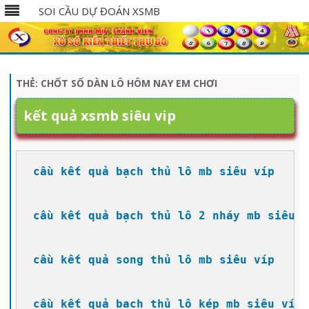
SOI CẦU DỰ ĐOÁN XSMB
Skip
to
content
THẺ:
CHỐT SỐ DÀN LÔ HÔM NAY EM CHƠI
kết quả xsmb siêu vip
 cầu kết quả bạch thủ lô mb siêu víp
cầu kết quả bạch thủ lô 2 nháy mb siêu v
cầu kết quả song thủ lô mb siêu víp
cầu kết quả bạch thủ lô kép mb siêu víp