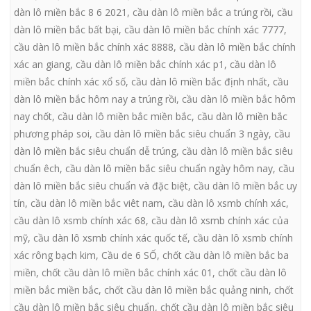
dàn lô miền bắc 8 6 2021
,
cầu dàn lô miền bắc a trúng rồi
,
cầu
dàn lô miền bắc bất bại
,
cầu dàn lô miền bắc chính xác 7777
,
cầu dàn lô miền bắc chính xác 8888
,
cầu dàn lô miền bắc chính
xác an giang
,
cầu dàn lô miền bắc chính xác p1
,
cầu dàn lô
miền bắc chính xác xổ số
,
cầu dàn lô miền bắc định nhất
,
cầu
dàn lô miền bắc hôm nay a trúng rồi
,
cầu dàn lô miền bắc hôm
nay chốt
,
cầu dàn lô miền bắc miền bắc
,
cầu dàn lô miền bắc
phương pháp soi
,
cầu dàn lô miền bắc siêu chuẩn 3 ngày
,
cầu
dàn lô miền bắc siêu chuẩn dễ trúng
,
cầu dàn lô miền bắc siêu
chuẩn êch
,
cầu dàn lô miền bắc siêu chuẩn ngày hôm nay
,
cầu
dàn lô miền bắc siêu chuẩn và đặc biệt
,
cầu dàn lô miền bắc uy
tín
,
cầu dàn lô miền bắc viêt nam
,
cầu dàn lô xsmb chính xác
,
cầu dàn lô xsmb chính xác 68
,
cầu dàn lô xsmb chính xác của
mỹ
,
cầu dàn lô xsmb chính xác quốc tế
,
cầu dàn lô xsmb chính
xác rông bạch kim
,
Cầu de 6 SỐ
,
chốt cầu dàn lô miền bắc ba
miền
,
chốt cầu dàn lô miền bắc chính xác 01
,
chốt cầu dàn lô
miền bắc miền bắc
,
chốt cầu dàn lô miền bắc quảng ninh
,
chốt
cầu dàn lô miền bắc siêu chuẩn
,
chốt cầu dàn lô miền bắc siêu