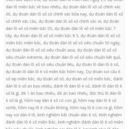
dàn lô miền bắc về bao nhiêu
,
dự đoán dàn lô xổ số chính xác
00
,
dự đoán dàn lô xổ số chính xác bữa nay
,
dự đoán dàn lô xổ
số chính xác cầu
,
dự đoán dàn lô xổ số chính xác ơi
,
dự đoán
dàn lô xổ số miền bắc 05
,
dự đoán dàn lô xổ số miền bắc 7
tây
,
dự đoán dàn lô xổ số miền bắc 8 5
,
dự đoán dàn lô xổ số
miền bắc miền bắc
,
dự đoán dàn lô xổ số siêu chuẩn 50 ngày
,
dự đoán dàn lô xổ số siêu chuẩn asia
,
dự đoán dàn lô xổ số
siêu chuẩn extreme
,
dự đoán dàn lô xổ số siêu chuẩn kết quả
,
dự đoán dàn lô xổ số siêu chuẩn liêu
,
dự đoán lô dàn lô 6 số
,
dự đoán lô dàn lô 6 số miền bắc hôm nay
,
Dự đoán soi cầu 6
số vip miền bắc
,
dự đoán xổ số
,
dự đoán xổ số miền bắc
,
đánh
dàn lô 6 số an bao nhiêu
,
đánh lô dàn lô 6 số
,
đánh lô dàn lô 6
số là gì
,
đè 1 ăn bao nhiêu
,
đề ăn bao nhiêu
,
độc thủ lô dàn lô
6 số là gì
,
hôm nay dàn 6 số có con gì
,
hôm nay dàn lô 6 số
xsmb
,
hôm nay lô 6 chuẩn không
,
hôm nay lô 6 con ra gì
,
hôm
nay soi dàn 6 lô
,
kinh nghiệm bắt chuẩn dàn 6 số
,
Kinh nghiệm
đánh dàn lô 6 số miền Bắc
,
kinh nghiệm đánh dàn lô 6 số miền