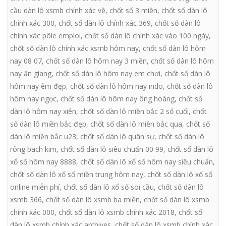
cầu dàn lô xsmb chính xác về
,
chốt số 3 miền
,
chốt số dàn lô
chính xác 300
,
chốt số dàn lô chính xác 369
,
chốt số dàn lô
chính xác pôle emploi
,
chốt số dàn lô chính xác vào 100 ngày
,
chốt số dàn lô chính xác xsmb hôm nay
,
chốt số dàn lô hôm
nay 08 07
,
chốt số dàn lô hôm nay 3 miền
,
chốt số dàn lô hôm
nay ăn giang
,
chốt số dàn lô hôm nay em chơi
,
chốt số dàn lô
hôm nay êm đẹp
,
chốt số dàn lô hôm nay indo
,
chốt số dàn lô
hôm nay ngọc
,
chốt số dàn lô hôm nay ông hoàng
,
chốt số
dàn lô hôm nay xiên
,
chốt số dàn lô miền bắc 2 số cuối
,
chốt
số dàn lô miền bắc đẹp
,
chốt số dàn lô miền bắc qua
,
chốt số
dàn lô miền bắc u23
,
chốt số dàn lô quân sự
,
chốt số dàn lô
rông bach kim
,
chốt số dàn lô siêu chuẩn 00 99
,
chốt số dàn lô
xổ số hôm nay 8888
,
chốt số dàn lô xổ số hôm nay siêu chuẩn
,
chốt số dàn lô xổ số miền trung hôm nay
,
chốt số dàn lô xổ số
online miễn phí
,
chốt số dàn lô xổ số soi cầu
,
chốt số dàn lô
xsmb 366
,
chốt số dàn lô xsmb ba miền
,
chốt số dàn lô xsmb
chính xác 000
,
chốt số dàn lô xsmb chính xác 2018
,
chốt số
dàn lô xsmb chính xác archives
,
chốt số dàn lô xsmb chính xác