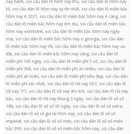
nay hành
,
soi cầu dàn lô hôm nay thủ
,
soi cầu dàn lô hôm nay
tô
,
soi cầu dàn lô hôm nay uy tín nhất
,
soi cầu dàn lô miền bắc
hôm nay 6 2021
,
soi cầu dàn lô miền bắc hôm nay ê càng
,
soi
cầu dàn lô miền bắc hôm nay êm dịu
,
soi cầu dàn lô miền bắc
hôm nay eximbank
,
soi cầu dàn lô miền bắc hôm nay ngày
mai
,
soi cầu dàn lô miền bắc hôm nay o georgia
,
soi cầu dàn
lô miền bắc hôm nay rồi
,
soi cầu dàn lô miền bắc hôm nay ưu
đãi
,
soi cầu dàn lô miền bắc hôm nay vàng
,
soi cầu dàn lô
miễn phí 100 ngày
,
soi cầu dàn lô miễn phí 5 số
,
soi cầu dàn lô
miễn phí 568
,
soi cầu dàn lô miễn phí ăn nhiều
,
soi cầu dàn lô
miễn phí an toàn
,
soi cầu dàn lô miễn phí siêu đẹp
,
soi cầu dàn
lô miễn phí xác nhất
,
soi cầu dàn lô tối nay 007
,
soi cầu dàn lô
tối nay 7/7
,
soi cầu dàn lô tối nay âm lich
,
soi cầu dàn lô tối nay
bắc
,
soi cầu dàn lô tối nay khung 3 ngày
,
soi cầu dàn lô xổ số
188
,
soi cầu dàn lô xổ số 90 ngày
,
soi cầu dàn lô xổ số extra
,
soi cầu dàn lô xổ số gia lai hôm nay
,
soi cầu dàn lô xổ số
imperial
,
soi cầu dàn lô xổ số indo
,
soi cầu dàn lô xổ số miền
bắc 999
,
soi cầu dàn lô xổ số miền bắc hôm nay
,
soi cầu dàn