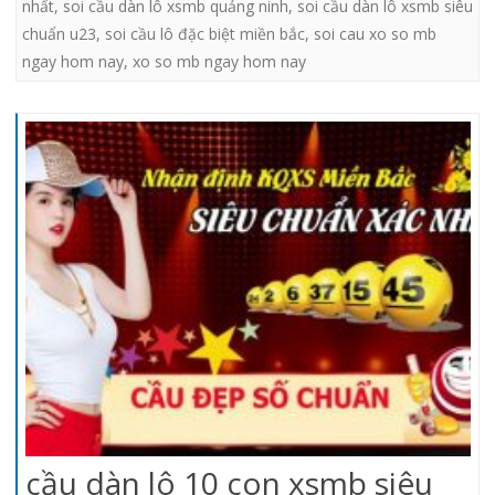
nhất
,
soi cầu dàn lô xsmb quảng ninh
,
soi cầu dàn lô xsmb siêu
chuẩn u23
,
soi cầu lô đặc biệt miền bắc
,
soi cau xo so mb
ngay hom nay
,
xo so mb ngay hom nay
cầu dàn lô 10 con xsmb siêu