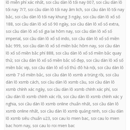
lô miễn phí xác nhất
,
soi cầu dàn lô tối nay 007
,
soi cầu dàn lô
tối nay 7/7
,
soi cầu dàn lô tối nay âm lich
,
soi cầu dàn lô tối nay
bắc
,
soi cầu dàn lô tối nay khung 3 ngày
,
soi cầu dàn lô xổ số
188
,
soi cầu dàn lô xổ số 90 ngày
,
soi cầu dàn lô xổ số extra
,
soi cầu dàn lô xổ số gia lai hôm nay
,
soi cầu dàn lô xổ số
imperial
,
soi cầu dàn lô xổ số indo
,
soi cầu dàn lô xổ số miền
bắc 999
,
soi cầu dàn lô xổ số miền bắc hôm nay
,
soi cầu dàn
lô xổ số miền bắc phí 888
,
soi cầu dàn lô xổ số miền bắc quay
thử
,
soi cầu dàn lô xổ số miền bắc số đẹp
,
soi cầu dàn lô xổ số
miền bắc vip
,
soi cầu dàn lô xổ số thủ đô hà nội
,
soi cầu dàn lô
xsmb 7 số miền bắc
,
soi cầu dàn lô xsmb a trúng rồi
,
soi cầu
dàn lô xsmb cách
,
soi cầu dàn lô xsmb cầu
,
soi cầu dàn lô
xsmb chính xác ngày
,
soi cầu dàn lô xsmb chính xác phí
,
soi
cầu dàn lô xsmb chính xác rồi
,
soi cầu dàn lô xsmb chính xác y
nghia
,
soi cầu dàn lô xsmb online chuẩn nhất
,
soi cầu dàn lô
xsmb online nhất
,
soi cầu dàn lô xsmb quảng ninh
,
soi cầu dàn
lô xsmb siêu chuẩn u23
,
soi cau lo mien bac
,
soi cau lo mien
bac hom nay
,
soi cau lo roi mien bac