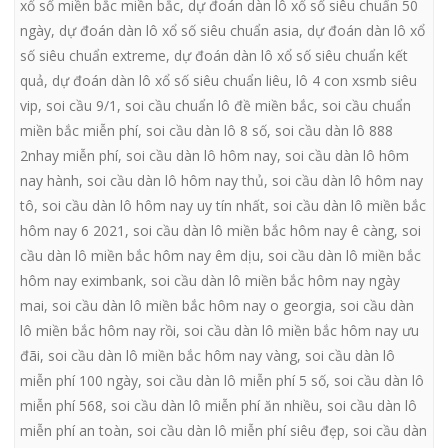
xổ số miền bắc miền bắc
,
dự đoán dàn lô xổ số siêu chuẩn 50
ngày
,
dự đoán dàn lô xổ số siêu chuẩn asia
,
dự đoán dàn lô xổ
số siêu chuẩn extreme
,
dự đoán dàn lô xổ số siêu chuẩn kết
quả
,
dự đoán dàn lô xổ số siêu chuẩn liêu
,
lô 4 con xsmb siêu
vip
,
soi cầu 9/1
,
soi cầu chuẩn lô đề miền bắc
,
soi cầu chuẩn
miền bắc miễn phí
,
soi cầu dàn lô 8 số
,
soi cầu dàn lô 888
2nhay miễn phí
,
soi cầu dàn lô hôm nay
,
soi cầu dàn lô hôm
nay hành
,
soi cầu dàn lô hôm nay thủ
,
soi cầu dàn lô hôm nay
tô
,
soi cầu dàn lô hôm nay uy tín nhất
,
soi cầu dàn lô miền bắc
hôm nay 6 2021
,
soi cầu dàn lô miền bắc hôm nay ê càng
,
soi
cầu dàn lô miền bắc hôm nay êm dịu
,
soi cầu dàn lô miền bắc
hôm nay eximbank
,
soi cầu dàn lô miền bắc hôm nay ngày
mai
,
soi cầu dàn lô miền bắc hôm nay o georgia
,
soi cầu dàn
lô miền bắc hôm nay rồi
,
soi cầu dàn lô miền bắc hôm nay ưu
đãi
,
soi cầu dàn lô miền bắc hôm nay vàng
,
soi cầu dàn lô
miễn phí 100 ngày
,
soi cầu dàn lô miễn phí 5 số
,
soi cầu dàn lô
miễn phí 568
,
soi cầu dàn lô miễn phí ăn nhiều
,
soi cầu dàn lô
miễn phí an toàn
,
soi cầu dàn lô miễn phí siêu đẹp
,
soi cầu dàn