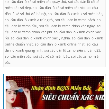
soi cầu dàn lô xổ số miền bắc quay thử
,
soi cầu dàn lô xổ số
miền bắc số đẹp
,
soi cầu dàn lô xổ số miền bắc vip
,
soi cầu
dàn lô xổ số thủ đô hà nội
,
soi cầu dàn lô xsmb 7 số miền bắc
,
soi cầu dàn lô xsmb a trúng rồi
,
soi cầu dàn lô xsmb cách
,
soi
cầu dàn lô xsmb cầu
,
soi cầu dàn lô xsmb chính xác ngày
,
soi
cầu dàn lô xsmb chính xác phí
,
soi cầu dàn lô xsmb chính xác
rồi
,
soi cầu dàn lô xsmb chính xác y nghia
,
soi cầu dàn lô xsmb
online chuẩn nhất
,
soi cầu dàn lô xsmb online nhất
,
soi cầu
dàn lô xsmb quảng ninh
,
soi cầu dàn lô xsmb siêu chuẩn u23
,
soi cầu miền bắc
,
soi cầu xổ số miền bắc
,
soi cầu xsmb miền
bắc