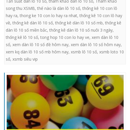
Tần suất dàn lô 10 số
,
tham khảo dàn lô 10 số
,
Tham khảo
song thu XSMB
,
thế nào là dàn lô 10 số
,
thống kê 10 con lô
hay ra
,
thong ke 10 con lo hay ra nhat
,
thống kê 10 con lô hay
về
,
thống kê dàn lô 10 số
,
thống kê dàn lô 10 số mb
,
thống kê
dàn lô 10 số miền bắc
,
thống kê dàn lô 10 số nuôi 3 ngày
,
thống kê lô 10 số
,
tong hop 10 con lo hay ve
,
xem dàn lô 10
số
,
xem dàn lô 10 số đề hôm nay
,
xem dàn lô 10 số hôm nay
,
xem kq dàn lô 10 số mb hôm nay
,
xsmb lô 10 số
,
xsmb loto 10
số
,
xsmb siêu vip