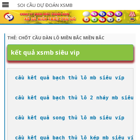
SOI CẦU DỰ ĐOÁN XSMB
Skip
to
content
THẺ:
CHỐT CẦU DÀN LÔ MIỀN BẮC MIỀN BẮC
kết quả xsmb siêu vip
 cầu kết quả bạch thủ lô mb siêu víp
cầu kết quả bạch thủ lô 2 nháy mb siêu v
cầu kết quả song thủ lô mb siêu víp
cầu kết quả bạch thủ lô kép mb siêu víp