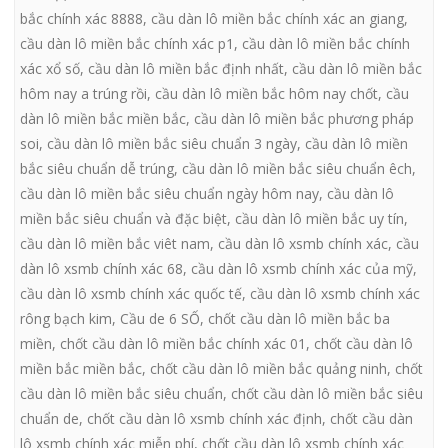
bắc chính xác 8888
,
cầu dàn lô miền bắc chính xác an giang
,
cầu dàn lô miền bắc chính xác p1
,
cầu dàn lô miền bắc chính
xác xổ số
,
cầu dàn lô miền bắc định nhất
,
cầu dàn lô miền bắc
hôm nay a trúng rồi
,
cầu dàn lô miền bắc hôm nay chốt
,
cầu
dàn lô miền bắc miền bắc
,
cầu dàn lô miền bắc phương pháp
soi
,
cầu dàn lô miền bắc siêu chuẩn 3 ngày
,
cầu dàn lô miền
bắc siêu chuẩn dễ trúng
,
cầu dàn lô miền bắc siêu chuẩn êch
,
cầu dàn lô miền bắc siêu chuẩn ngày hôm nay
,
cầu dàn lô
miền bắc siêu chuẩn và đặc biệt
,
cầu dàn lô miền bắc uy tín
,
cầu dàn lô miền bắc viêt nam
,
cầu dàn lô xsmb chính xác
,
cầu
dàn lô xsmb chính xác 68
,
cầu dàn lô xsmb chính xác của mỹ
,
cầu dàn lô xsmb chính xác quốc tế
,
cầu dàn lô xsmb chính xác
rông bạch kim
,
Cầu de 6 SỐ
,
chốt cầu dàn lô miền bắc ba
miền
,
chốt cầu dàn lô miền bắc chính xác 01
,
chốt cầu dàn lô
miền bắc miền bắc
,
chốt cầu dàn lô miền bắc quảng ninh
,
chốt
cầu dàn lô miền bắc siêu chuẩn
,
chốt cầu dàn lô miền bắc siêu
chuẩn de
,
chốt cầu dàn lô xsmb chính xác định
,
chốt cầu dàn
lô xsmb chính xác miễn phí
,
chốt cầu dàn lô xsmb chính xác