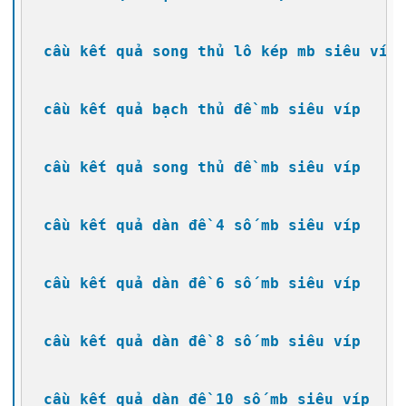
cầu kết quả song thủ lô kép mb siêu víp
cầu kết quả bạch thủ đề mb siêu víp
cầu kết quả song thủ đề mb siêu víp
cầu kết quả dàn đề 4 số mb siêu víp
cầu kết quả dàn đề 6 số mb siêu víp
cầu kết quả dàn đề 8 số mb siêu víp
cầu kết quả dàn đề 10 số mb siêu víp