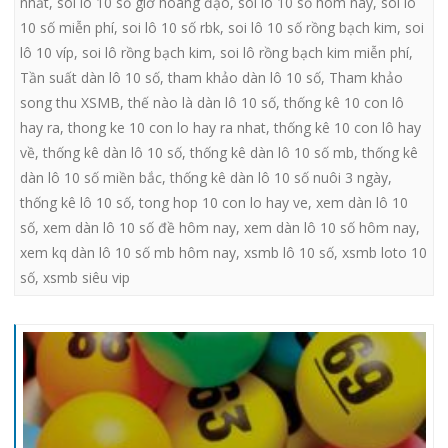
nhất
,
soi lô 10 số giờ hoàng đạo
,
soi lô 10 số hôm nay
,
soi lo
10 số miễn phí
,
soi lô 10 số rbk
,
soi lô 10 số rồng bạch kim
,
soi
lô 10 víp
,
soi lô rồng bạch kim
,
soi lô rồng bạch kim miễn phí
,
Tần suất dàn lô 10 số
,
tham khảo dàn lô 10 số
,
Tham khảo
song thu XSMB
,
thế nào là dàn lô 10 số
,
thống kê 10 con lô
hay ra
,
thong ke 10 con lo hay ra nhat
,
thống kê 10 con lô hay
về
,
thống kê dàn lô 10 số
,
thống kê dàn lô 10 số mb
,
thống kê
dàn lô 10 số miền bắc
,
thống kê dàn lô 10 số nuôi 3 ngày
,
thống kê lô 10 số
,
tong hop 10 con lo hay ve
,
xem dàn lô 10
số
,
xem dàn lô 10 số đề hôm nay
,
xem dàn lô 10 số hôm nay
,
xem kq dàn lô 10 số mb hôm nay
,
xsmb lô 10 số
,
xsmb loto 10
số
,
xsmb siêu vip