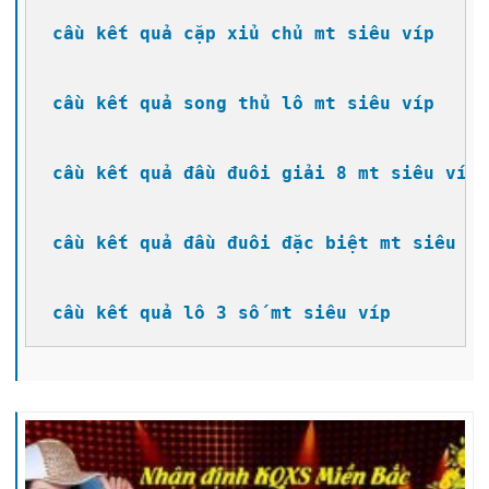
cầu kết quả cặp xỉu chủ mt siêu víp
cầu kết quả song thủ lô mt siêu víp
cầu kết quả đầu đuôi giải 8 mt siêu víp
cầu kết quả đầu đuôi đặc biệt mt siêu ví
cầu kết quả lô 3 số mt siêu víp