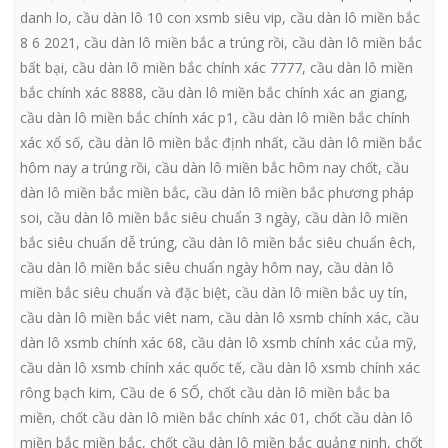
danh lo
,
cầu dàn lô 10 con xsmb siêu vip
,
cầu dàn lô miền bắc
8 6 2021
,
cầu dàn lô miền bắc a trúng rồi
,
cầu dàn lô miền bắc
bất bại
,
cầu dàn lô miền bắc chính xác 7777
,
cầu dàn lô miền
bắc chính xác 8888
,
cầu dàn lô miền bắc chính xác an giang
,
cầu dàn lô miền bắc chính xác p1
,
cầu dàn lô miền bắc chính
xác xổ số
,
cầu dàn lô miền bắc định nhất
,
cầu dàn lô miền bắc
hôm nay a trúng rồi
,
cầu dàn lô miền bắc hôm nay chốt
,
cầu
dàn lô miền bắc miền bắc
,
cầu dàn lô miền bắc phương pháp
soi
,
cầu dàn lô miền bắc siêu chuẩn 3 ngày
,
cầu dàn lô miền
bắc siêu chuẩn dễ trúng
,
cầu dàn lô miền bắc siêu chuẩn êch
,
cầu dàn lô miền bắc siêu chuẩn ngày hôm nay
,
cầu dàn lô
miền bắc siêu chuẩn và đặc biệt
,
cầu dàn lô miền bắc uy tín
,
cầu dàn lô miền bắc viêt nam
,
cầu dàn lô xsmb chính xác
,
cầu
dàn lô xsmb chính xác 68
,
cầu dàn lô xsmb chính xác của mỹ
,
cầu dàn lô xsmb chính xác quốc tế
,
cầu dàn lô xsmb chính xác
rông bạch kim
,
Cầu de 6 SỐ
,
chốt cầu dàn lô miền bắc ba
miền
,
chốt cầu dàn lô miền bắc chính xác 01
,
chốt cầu dàn lô
miền bắc miền bắc
,
chốt cầu dàn lô miền bắc quảng ninh
,
chốt