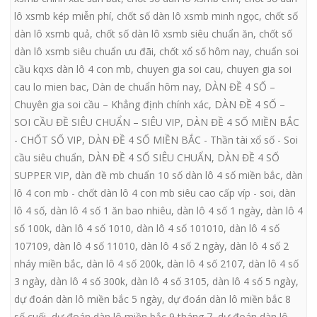
lô xsmb kép miễn phí
,
chốt số dàn lô xsmb minh ngọc
,
chốt số
dàn lô xsmb quả
,
chốt số dàn lô xsmb siêu chuẩn ăn
,
chốt số
dàn lô xsmb siêu chuẩn ưu đãi
,
chốt xổ số hôm nay
,
chuẩn soi
cầu kqxs dàn lô 4 con mb
,
chuyen gia soi cau
,
chuyen gia soi
cau lo mien bac
,
Dàn de chuẩn hôm nay
,
DÀN ĐỀ 4 SỐ –
Chuyên gia soi cầu – Khẳng định chính xác
,
DÀN ĐỀ 4 SỐ –
SOI CẦU ĐỀ SIÊU CHUẨN – SIÊU VIP
,
DÀN ĐỀ 4 SỐ MIỀN BẮC
- CHỐT SỐ VIP
,
DÀN ĐỀ 4 SỐ MIỀN BẮC - Thần tài xổ số - Soi
cầu siêu chuẩn
,
DÀN ĐỀ 4 SỐ SIÊU CHUẨN
,
DÀN ĐỀ 4 SỐ
SUPPER VIP
,
dàn đề mb chuẩn 10 số dàn lô 4 số miền bắc
,
dàn
lô 4 con mb - chốt dàn lô 4 con mb siêu cao cấp víp - soi
,
dàn
lô 4 số
,
dàn lô 4 số 1 ăn bao nhiêu
,
dàn lô 4 số 1 ngày
,
dàn lô 4
số 100k
,
dàn lô 4 số 1010
,
dàn lô 4 số 101010
,
dàn lô 4 số
107109
,
dàn lô 4 số 11010
,
dàn lô 4 số 2 ngày
,
dàn lô 4 số 2
nháy miền bắc
,
dàn lô 4 số 200k
,
dàn lô 4 số 2107
,
dàn lô 4 số
3 ngày
,
dàn lô 4 số 300k
,
dàn lô 4 số 3105
,
dàn lô 4 số 5 ngày
,
dự đoán dàn lô miền bắc 5 ngày
,
dự đoán dàn lô miền bắc 8
số cuối
,
dự đoán dàn lô miền bắc 9 tháng 7
,
dự đoán dàn lô