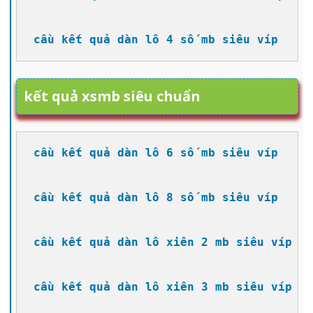
cầu kết quả dàn lô 4 số mb siêu víp
kết quả xsmb siêu chuẩn
cầu kết quả dàn lô 6 số mb siêu víp
cầu kết quả dàn lô 8 số mb siêu víp
cầu kết quả dàn lô xiên 2 mb siêu víp
cầu kết quả dàn lô xiên 3 mb siêu víp