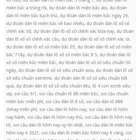
miền bắc a trúng rồi
,
dự đoán dàn lô miền bắc alo
,
dự đoán
dàn lô miền bắc bạch thủ
,
dự đoán dàn lô miền bắc ngày 29
,
dự đoán dàn lô miền bắc về bao nhiêu
,
dự đoán dàn lô xổ số
chính xác 00
,
dự đoán dàn lô xổ số chính xác bữa nay
,
dự đoán
dàn lô xổ số chính xác cầu
,
dự đoán dàn lô xổ số chính xác ơi
,
dự đoán dàn lô xổ số miền bắc 05
,
dự đoán dàn lô xổ số miền
bắc 7 tây
,
dự đoán dàn lô xổ số miền bắc 8 5
,
dự đoán dàn lô
xổ số miền bắc miền bắc
,
dự đoán dàn lô xổ số siêu chuẩn 50
ngày
,
dự đoán dàn lô xổ số siêu chuẩn asia
,
dự đoán dàn lô xổ
số siêu chuẩn extreme
,
dự đoán dàn lô xổ số siêu chuẩn kết
quả
,
dự đoán dàn lô xổ số siêu chuẩn liêu
,
lô 4 con xsmb siêu
vip
,
soi cầu 9/1
,
soi cầu chuẩn lô đề miền bắc
,
soi cầu chuẩn
miền bắc miễn phí
,
soi cầu dàn lô 8 số
,
soi cầu dàn lô 888
2nhay miễn phí
,
soi cầu dàn lô hôm nay
,
soi cầu dàn lô hôm
nay hành
,
soi cầu dàn lô hôm nay thủ
,
soi cầu dàn lô hôm nay
tô
,
soi cầu dàn lô hôm nay uy tín nhất
,
soi cầu dàn lô miền bắc
hôm nay 6 2021
,
soi cầu dàn lô miền bắc hôm nay ê càng
,
soi