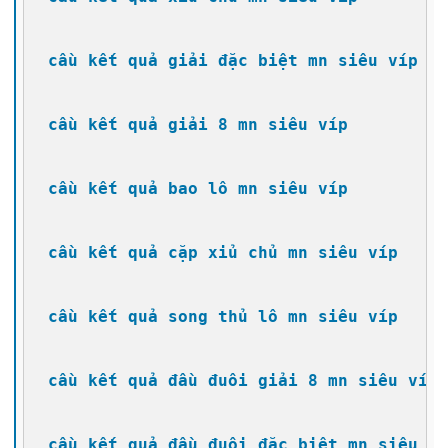
cầu kết quả giải đặc biệt mn siêu víp
cầu kết quả giải 8 mn siêu víp
cầu kết quả bao lô mn siêu víp
cầu kết quả cặp xỉu chủ mn siêu víp
cầu kết quả song thủ lô mn siêu víp
cầu kết quả đầu đuôi giải 8 mn siêu víp
cầu kết quả đầu đuôi đặc biệt mn siêu ví