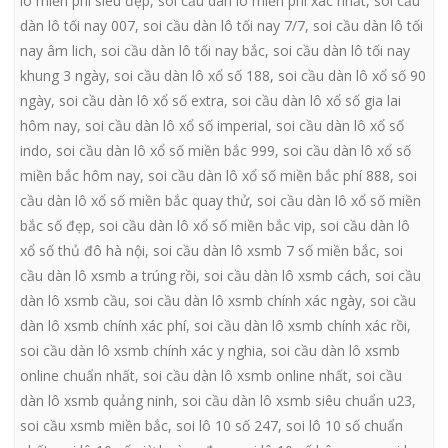
lô miễn phí siêu đẹp
,
soi cầu dàn lô miễn phí xác nhất
,
soi cầu
dàn lô tối nay 007
,
soi cầu dàn lô tối nay 7/7
,
soi cầu dàn lô tối
nay âm lich
,
soi cầu dàn lô tối nay bắc
,
soi cầu dàn lô tối nay
khung 3 ngày
,
soi cầu dàn lô xổ số 188
,
soi cầu dàn lô xổ số 90
ngày
,
soi cầu dàn lô xổ số extra
,
soi cầu dàn lô xổ số gia lai
hôm nay
,
soi cầu dàn lô xổ số imperial
,
soi cầu dàn lô xổ số
indo
,
soi cầu dàn lô xổ số miền bắc 999
,
soi cầu dàn lô xổ số
miền bắc hôm nay
,
soi cầu dàn lô xổ số miền bắc phí 888
,
soi
cầu dàn lô xổ số miền bắc quay thử
,
soi cầu dàn lô xổ số miền
bắc số đẹp
,
soi cầu dàn lô xổ số miền bắc vip
,
soi cầu dàn lô
xổ số thủ đô hà nội
,
soi cầu dàn lô xsmb 7 số miền bắc
,
soi
cầu dàn lô xsmb a trúng rồi
,
soi cầu dàn lô xsmb cách
,
soi cầu
dàn lô xsmb cầu
,
soi cầu dàn lô xsmb chính xác ngày
,
soi cầu
dàn lô xsmb chính xác phí
,
soi cầu dàn lô xsmb chính xác rồi
,
soi cầu dàn lô xsmb chính xác y nghia
,
soi cầu dàn lô xsmb
online chuẩn nhất
,
soi cầu dàn lô xsmb online nhất
,
soi cầu
dàn lô xsmb quảng ninh
,
soi cầu dàn lô xsmb siêu chuẩn u23
,
soi cầu xsmb miền bắc
,
soi lô 10 số 247
,
soi lô 10 số chuẩn