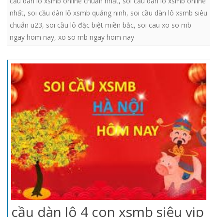
cầu dàn lô xsmb online chuẩn nhất
,
soi cầu dàn lô xsmb online
nhất
,
soi cầu dàn lô xsmb quảng ninh
,
soi cầu dàn lô xsmb siêu
chuẩn u23
,
soi cầu lô đặc biệt miền bắc
,
soi cau xo so mb
ngay hom nay
,
xo so mb ngay hom nay
cầu dàn lô 4 con xsmb siêu vip