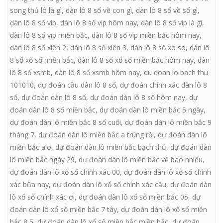
song thủ lô là gì
,
dàn lô 8 số về con gì
,
dàn lô 8 số về số gì
,
dàn lô 8 số vip
,
dàn lô 8 số vip hôm nay
,
dàn lô 8 số vip là gì
,
dàn lô 8 số vip miền bắc
,
dàn lô 8 số vip miền bắc hôm nay
,
dàn lô 8 số xiên 2
,
dàn lô 8 số xiên 3
,
dàn lô 8 số xo so
,
dàn lô
8 số xổ số miền bắc
,
dàn lô 8 số xổ số miền bắc hôm nay
,
dàn
lô 8 số xsmb
,
dàn lô 8 số xsmb hôm nay
,
du doan lo bach thu
101010
,
dự đoán cầu dàn lô 8 số
,
dự đoán chính xác dàn lô 8
số
,
dự đoán dàn lô 8 số
,
dự đoán dàn lô 8 số hôm nay
,
dự
đoán dàn lô 8 số miền bắc
,
dự đoán dàn lô miền bắc 5 ngày
,
dự đoán dàn lô miền bắc 8 số cuối
,
dự đoán dàn lô miền bắc 9
tháng 7
,
dự đoán dàn lô miền bắc a trúng rồi
,
dự đoán dàn lô
miền bắc alo
,
dự đoán dàn lô miền bắc bạch thủ
,
dự đoán dàn
lô miền bắc ngày 29
,
dự đoán dàn lô miền bắc về bao nhiêu
,
dự đoán dàn lô xổ số chính xác 00
,
dự đoán dàn lô xổ số chính
xác bữa nay
,
dự đoán dàn lô xổ số chính xác cầu
,
dự đoán dàn
lô xổ số chính xác ơi
,
dự đoán dàn lô xổ số miền bắc 05
,
dự
đoán dàn lô xổ số miền bắc 7 tây
,
dự đoán dàn lô xổ số miền
bắc 8 5
,
dự đoán dàn lô xổ số miền bắc miền bắc
,
dự đoán