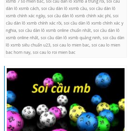
xsmb 7 số miền bắc
,
soi cầu dàn lô xsmb a trúng rồi
,
soi cầu
dàn lô xsmb cách
,
soi cầu dàn lô xsmb cầu
,
soi cầu dàn lô
xsmb chính xác ngày
,
soi cầu dàn lô xsmb chính xác phí
,
soi
cầu dàn lô xsmb chính xác rồi
,
soi cầu dàn lô xsmb chính xác y
nghia
,
soi cầu dàn lô xsmb online chuẩn nhất
,
soi cầu dàn lô
xsmb online nhất
,
soi cầu dàn lô xsmb quảng ninh
,
soi cầu dàn
lô xsmb siêu chuẩn u23
,
soi cau lo mien bac
,
soi cau lo mien
bac hom nay
,
soi cau lo roi mien bac