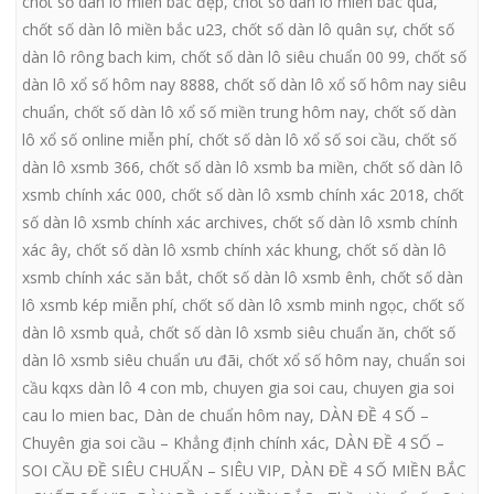
chốt số dàn lô miền bắc đẹp
,
chốt số dàn lô miền bắc qua
,
chốt số dàn lô miền bắc u23
,
chốt số dàn lô quân sự
,
chốt số
dàn lô rông bach kim
,
chốt số dàn lô siêu chuẩn 00 99
,
chốt số
dàn lô xổ số hôm nay 8888
,
chốt số dàn lô xổ số hôm nay siêu
chuẩn
,
chốt số dàn lô xổ số miền trung hôm nay
,
chốt số dàn
lô xổ số online miễn phí
,
chốt số dàn lô xổ số soi cầu
,
chốt số
dàn lô xsmb 366
,
chốt số dàn lô xsmb ba miền
,
chốt số dàn lô
xsmb chính xác 000
,
chốt số dàn lô xsmb chính xác 2018
,
chốt
số dàn lô xsmb chính xác archives
,
chốt số dàn lô xsmb chính
xác ây
,
chốt số dàn lô xsmb chính xác khung
,
chốt số dàn lô
xsmb chính xác săn bắt
,
chốt số dàn lô xsmb ênh
,
chốt số dàn
lô xsmb kép miễn phí
,
chốt số dàn lô xsmb minh ngọc
,
chốt số
dàn lô xsmb quả
,
chốt số dàn lô xsmb siêu chuẩn ăn
,
chốt số
dàn lô xsmb siêu chuẩn ưu đãi
,
chốt xổ số hôm nay
,
chuẩn soi
cầu kqxs dàn lô 4 con mb
,
chuyen gia soi cau
,
chuyen gia soi
cau lo mien bac
,
Dàn de chuẩn hôm nay
,
DÀN ĐỀ 4 SỐ –
Chuyên gia soi cầu – Khẳng định chính xác
,
DÀN ĐỀ 4 SỐ –
SOI CẦU ĐỀ SIÊU CHUẨN – SIÊU VIP
,
DÀN ĐỀ 4 SỐ MIỀN BẮC