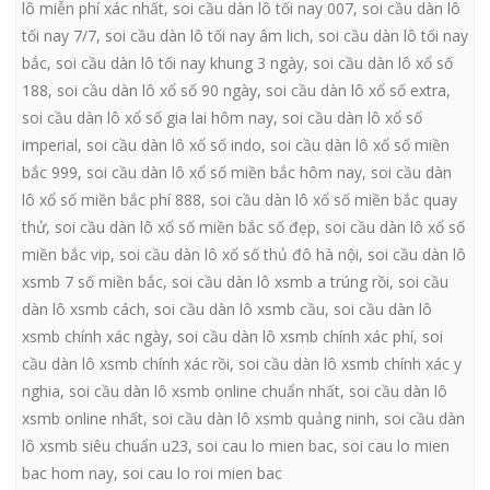
lô miễn phí xác nhất
,
soi cầu dàn lô tối nay 007
,
soi cầu dàn lô
tối nay 7/7
,
soi cầu dàn lô tối nay âm lich
,
soi cầu dàn lô tối nay
bắc
,
soi cầu dàn lô tối nay khung 3 ngày
,
soi cầu dàn lô xổ số
188
,
soi cầu dàn lô xổ số 90 ngày
,
soi cầu dàn lô xổ số extra
,
soi cầu dàn lô xổ số gia lai hôm nay
,
soi cầu dàn lô xổ số
imperial
,
soi cầu dàn lô xổ số indo
,
soi cầu dàn lô xổ số miền
bắc 999
,
soi cầu dàn lô xổ số miền bắc hôm nay
,
soi cầu dàn
lô xổ số miền bắc phí 888
,
soi cầu dàn lô xổ số miền bắc quay
thử
,
soi cầu dàn lô xổ số miền bắc số đẹp
,
soi cầu dàn lô xổ số
miền bắc vip
,
soi cầu dàn lô xổ số thủ đô hà nội
,
soi cầu dàn lô
xsmb 7 số miền bắc
,
soi cầu dàn lô xsmb a trúng rồi
,
soi cầu
dàn lô xsmb cách
,
soi cầu dàn lô xsmb cầu
,
soi cầu dàn lô
xsmb chính xác ngày
,
soi cầu dàn lô xsmb chính xác phí
,
soi
cầu dàn lô xsmb chính xác rồi
,
soi cầu dàn lô xsmb chính xác y
nghia
,
soi cầu dàn lô xsmb online chuẩn nhất
,
soi cầu dàn lô
xsmb online nhất
,
soi cầu dàn lô xsmb quảng ninh
,
soi cầu dàn
lô xsmb siêu chuẩn u23
,
soi cau lo mien bac
,
soi cau lo mien
bac hom nay
,
soi cau lo roi mien bac