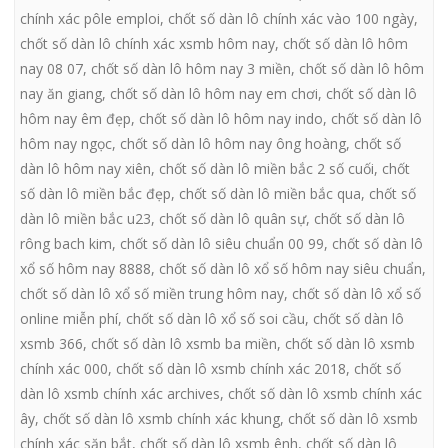
chính xác pôle emploi
,
chốt số dàn lô chính xác vào 100 ngày
,
chốt số dàn lô chính xác xsmb hôm nay
,
chốt số dàn lô hôm
nay 08 07
,
chốt số dàn lô hôm nay 3 miền
,
chốt số dàn lô hôm
nay ăn giang
,
chốt số dàn lô hôm nay em chơi
,
chốt số dàn lô
hôm nay êm đẹp
,
chốt số dàn lô hôm nay indo
,
chốt số dàn lô
hôm nay ngọc
,
chốt số dàn lô hôm nay ông hoàng
,
chốt số
dàn lô hôm nay xiên
,
chốt số dàn lô miền bắc 2 số cuối
,
chốt
số dàn lô miền bắc đẹp
,
chốt số dàn lô miền bắc qua
,
chốt số
dàn lô miền bắc u23
,
chốt số dàn lô quân sự
,
chốt số dàn lô
rông bach kim
,
chốt số dàn lô siêu chuẩn 00 99
,
chốt số dàn lô
xổ số hôm nay 8888
,
chốt số dàn lô xổ số hôm nay siêu chuẩn
,
chốt số dàn lô xổ số miền trung hôm nay
,
chốt số dàn lô xổ số
online miễn phí
,
chốt số dàn lô xổ số soi cầu
,
chốt số dàn lô
xsmb 366
,
chốt số dàn lô xsmb ba miền
,
chốt số dàn lô xsmb
chính xác 000
,
chốt số dàn lô xsmb chính xác 2018
,
chốt số
dàn lô xsmb chính xác archives
,
chốt số dàn lô xsmb chính xác
ây
,
chốt số dàn lô xsmb chính xác khung
,
chốt số dàn lô xsmb
chính xác săn bắt
,
chốt số dàn lô xsmb ênh
,
chốt số dàn lô