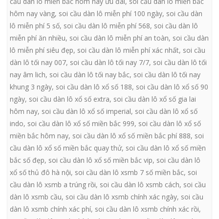
cầu dàn lô miền bắc hôm nay ưu đãi
,
soi cầu dàn lô miền bắc
hôm nay vàng
,
soi cầu dàn lô miễn phí 100 ngày
,
soi cầu dàn
lô miễn phí 5 số
,
soi cầu dàn lô miễn phí 568
,
soi cầu dàn lô
miễn phí ăn nhiều
,
soi cầu dàn lô miễn phí an toàn
,
soi cầu dàn
lô miễn phí siêu đẹp
,
soi cầu dàn lô miễn phí xác nhất
,
soi cầu
dàn lô tối nay 007
,
soi cầu dàn lô tối nay 7/7
,
soi cầu dàn lô tối
nay âm lich
,
soi cầu dàn lô tối nay bắc
,
soi cầu dàn lô tối nay
khung 3 ngày
,
soi cầu dàn lô xổ số 188
,
soi cầu dàn lô xổ số 90
ngày
,
soi cầu dàn lô xổ số extra
,
soi cầu dàn lô xổ số gia lai
hôm nay
,
soi cầu dàn lô xổ số imperial
,
soi cầu dàn lô xổ số
indo
,
soi cầu dàn lô xổ số miền bắc 999
,
soi cầu dàn lô xổ số
miền bắc hôm nay
,
soi cầu dàn lô xổ số miền bắc phí 888
,
soi
cầu dàn lô xổ số miền bắc quay thử
,
soi cầu dàn lô xổ số miền
bắc số đẹp
,
soi cầu dàn lô xổ số miền bắc vip
,
soi cầu dàn lô
xổ số thủ đô hà nội
,
soi cầu dàn lô xsmb 7 số miền bắc
,
soi
cầu dàn lô xsmb a trúng rồi
,
soi cầu dàn lô xsmb cách
,
soi cầu
dàn lô xsmb cầu
,
soi cầu dàn lô xsmb chính xác ngày
,
soi cầu
dàn lô xsmb chính xác phí
,
soi cầu dàn lô xsmb chính xác rồi
,