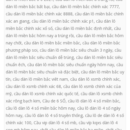
dàn lô miền bắc bất bại
,
cầu dàn lô miền bắc chính xác 7777
,
cầu dàn lô miền bắc chính xác 8888
,
cầu dàn lô miền bắc chính
xác an giang
,
cầu dàn lô miền bắc chính xác p1
,
cầu dàn lô
miền bắc chính xác xổ số
,
cầu dàn lô miền bắc định nhất
,
cầu
dàn lô miền bắc hôm nay a trúng rồi
,
cầu dàn lô miền bắc hôm
nay chốt
,
cầu dàn lô miền bắc miền bắc
,
cầu dàn lô miền bắc
phương pháp soi
,
cầu dàn lô miền bắc siêu chuẩn 3 ngày
,
cầu
dàn lô miền bắc siêu chuẩn dễ trúng
,
cầu dàn lô miền bắc siêu
chuẩn êch
,
cầu dàn lô miền bắc siêu chuẩn ngày hôm nay
,
cầu
dàn lô miền bắc siêu chuẩn và đặc biệt
,
cầu dàn lô miền bắc uy
tín
,
cầu dàn lô miền bắc viêt nam
,
cầu dàn lô xsmb chính xác
,
cầu dàn lô xsmb chính xác 68
,
cầu dàn lô xsmb chính xác của
mỹ
,
cầu dàn lô xsmb chính xác quốc tế
,
cầu dàn lô xsmb chính
xác rông bạch kim
,
Cầu de 6 SỐ
,
cầu lô dàn lô 4 số miền bắc
,
cầu lô dàn lô 4 số miền bắc hôm nay
,
cầu lô dàn lô 4 số ngày
hôm nay
,
cầu lô dàn lô 4 số truyền thống
,
cầu lô de dàn lô 4 số
chính xác 100
,
Cầu vip dàn lô 4 số mb
,
cầu víp kqxs dàn lô 4
con mb hôm nay
,
chốt cầu dàn lô miền bắc ba miền
,
chốt cầu