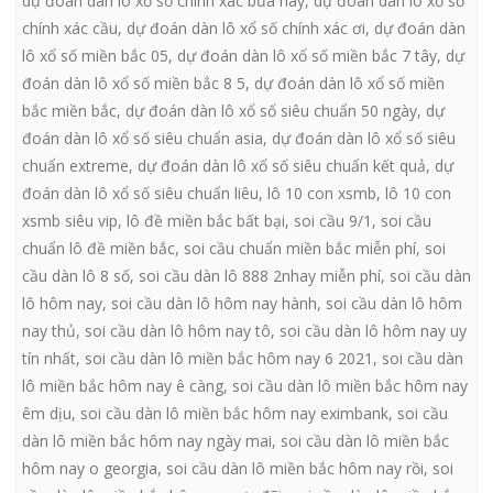
dự đoán dàn lô xổ số chính xác bữa nay
,
dự đoán dàn lô xổ số
chính xác cầu
,
dự đoán dàn lô xổ số chính xác ơi
,
dự đoán dàn
lô xổ số miền bắc 05
,
dự đoán dàn lô xổ số miền bắc 7 tây
,
dự
đoán dàn lô xổ số miền bắc 8 5
,
dự đoán dàn lô xổ số miền
bắc miền bắc
,
dự đoán dàn lô xổ số siêu chuẩn 50 ngày
,
dự
đoán dàn lô xổ số siêu chuẩn asia
,
dự đoán dàn lô xổ số siêu
chuẩn extreme
,
dự đoán dàn lô xổ số siêu chuẩn kết quả
,
dự
đoán dàn lô xổ số siêu chuẩn liêu
,
lô 10 con xsmb
,
lô 10 con
xsmb siêu vip
,
lô đề miền bắc bất bại
,
soi cầu 9/1
,
soi cầu
chuẩn lô đề miền bắc
,
soi cầu chuẩn miền bắc miễn phí
,
soi
cầu dàn lô 8 số
,
soi cầu dàn lô 888 2nhay miễn phí
,
soi cầu dàn
lô hôm nay
,
soi cầu dàn lô hôm nay hành
,
soi cầu dàn lô hôm
nay thủ
,
soi cầu dàn lô hôm nay tô
,
soi cầu dàn lô hôm nay uy
tín nhất
,
soi cầu dàn lô miền bắc hôm nay 6 2021
,
soi cầu dàn
lô miền bắc hôm nay ê càng
,
soi cầu dàn lô miền bắc hôm nay
êm dịu
,
soi cầu dàn lô miền bắc hôm nay eximbank
,
soi cầu
dàn lô miền bắc hôm nay ngày mai
,
soi cầu dàn lô miền bắc
hôm nay o georgia
,
soi cầu dàn lô miền bắc hôm nay rồi
,
soi