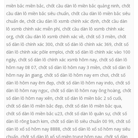
miền bắc miền bắc
,
chốt cầu dàn lô miền bắc quảng ninh
,
chốt
cầu dàn lô miền bắc siêu chuẩn
,
chốt cầu dàn lô miền bắc siêu
chuẩn de
,
chốt cầu dàn lô xsmb chính xác định
,
chốt cầu dàn
lô xsmb chính xác miễn phí
,
chốt cầu dàn lô xsmb chính xác
org
,
chốt cầu dàn lô xsmb chính xác về
,
chốt số 3 miền
,
chốt
số dàn lô chính xác 300
,
chốt số dàn lô chính xác 369
,
chốt số
dàn lô chính xác pôle emploi
,
chốt số dàn lô chính xác vào 100
ngày
,
chốt số dàn lô chính xác xsmb hôm nay
,
chốt số dàn lô
hôm nay 08 07
,
chốt số dàn lô hôm nay 3 miền
,
chốt số dàn lô
hôm nay ăn giang
,
chốt số dàn lô hôm nay em chơi
,
chốt số
dàn lô hôm nay êm đẹp
,
chốt số dàn lô hôm nay indo
,
chốt số
dàn lô hôm nay ngọc
,
chốt số dàn lô hôm nay ông hoàng
,
chốt
số dàn lô hôm nay xiên
,
chốt số dàn lô miền bắc 2 số cuối
,
chốt số dàn lô miền bắc đẹp
,
chốt số dàn lô miền bắc qua
,
chốt số dàn lô miền bắc u23
,
chốt số dàn lô quân sự
,
chốt số
dàn lô rông bach kim
,
chốt số dàn lô siêu chuẩn 00 99
,
chốt số
dàn lô xổ số hôm nay 8888
,
chốt số dàn lô xổ số hôm nay siêu
chuẩn
,
chốt số dàn lô xổ số miền trung hôm nay
,
chốt số dàn