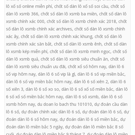
lô xổ số online miễn phí
,
chốt số dàn lô xổ số soi cầu
,
chốt số
dàn lô xsmb 366
,
chốt số dàn lô xsmb ba miền
,
chốt số dàn lô
xsmb chính xác 000
,
chốt số dàn lô xsmb chính xác 2018
,
chốt
số dàn lô xsmb chính xác archives
,
chốt số dàn lô xsmb chính
xác ây
,
chốt số dàn lô xsmb chính xác khung
,
chốt số dàn lô
xsmb chính xác săn bắt
,
chốt số dàn lô xsmb ênh
,
chốt số dàn
lô xsmb kép miễn phí
,
chốt số dàn lô xsmb minh ngọc
,
chốt số
dàn lô xsmb quả
,
chốt số dàn lô xsmb siêu chuẩn ăn
,
chốt số
dàn lô xsmb siêu chuẩn ưu đãi
,
chốt xổ số hôm nay
,
dàn lô 6
số vip hôm nay
,
dàn lô 6 số vip là gì
,
dàn lô 6 số vip miền bắc
,
dàn lô 6 số vip miền bắc hôm nay
,
dàn lô 6 số xiên 2
,
dàn lô 6
số xiên 3
,
dàn lô 6 số xo so
,
dàn lô 6 số xổ số miền bắc
,
dàn lô
6 số xổ số miền bắc hôm nay
,
dàn lô 6 số xsmb
,
dàn lô 6 số
xsmb hôm nay
,
du doan lo bach thu 101010
,
dự đoán cầu dàn
lô 6 số
,
dự đoán chính xác dàn lô 6 số
,
dự đoán dàn lô 6 số
,
dự
đoán dàn lô 6 số hôm nay
,
dự đoán dàn lô 6 số miền bắc
,
dự
đoán dàn lô miền bắc 5 ngày
,
dự đoán dàn lô miền bắc 8 số
cuối
,
dự đoán dàn lô miền bắc 9 tháng 7
,
dự đoán dàn lô miền