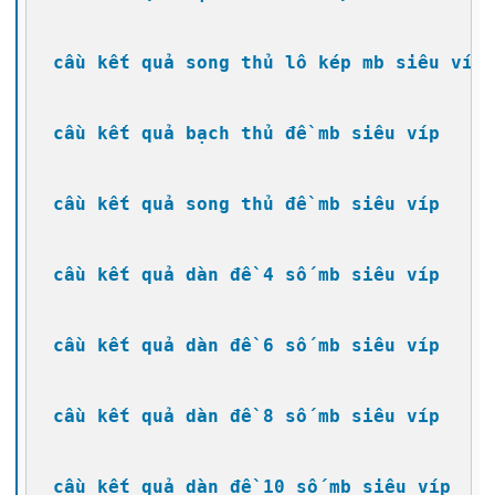
cầu kết quả song thủ lô kép mb siêu víp
cầu kết quả bạch thủ đề mb siêu víp
cầu kết quả song thủ đề mb siêu víp
cầu kết quả dàn đề 4 số mb siêu víp
cầu kết quả dàn đề 6 số mb siêu víp
cầu kết quả dàn đề 8 số mb siêu víp
cầu kết quả dàn đề 10 số mb siêu víp