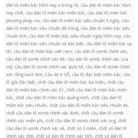
dàn lô miền bắc hôm nay a trúng rồi
,
cầu dàn lô miền bắc hôm
nay chốt
,
cầu dàn lô miền bắc miền bắc
,
cầu dàn lô miền bắc
phương pháp soi
,
cầu dàn lô miền bắc siêu chuẩn 3 ngày
,
cầu
dàn lô miền bắc siêu chuẩn dễ trúng
,
cầu dàn lô miền bắc siêu
chuẩn êch
,
cầu dàn lô miền bắc siêu chuẩn ngày hôm nay
,
cầu
dàn lô miền bắc siêu chuẩn và đặc biệt
,
cầu dàn lô miền bắc uy
tín
,
cầu dàn lô miền bắc viêt nam
,
cầu dàn lô xsmb chính xác
,
cầu dàn lô xsmb chính xác 68
,
cầu dàn lô xsmb chính xác của
mỹ
,
cầu dàn lô xsmb chính xác quốc tế
,
cầu dàn lô xsmb chính
xác rông bạch kim
,
Cầu de 6 SỐ
,
cầu lô đặc biệt miền bắc
,
cầu
lô giải đặc biệt
,
chốt cầu dàn lô miền bắc ba miền
,
chốt cầu
dàn lô miền bắc chính xác 01
,
chốt cầu dàn lô miền bắc miền
bắc
,
chốt cầu dàn lô miền bắc quảng ninh
,
chốt cầu dàn lô
miền bắc siêu chuẩn
,
chốt cầu dàn lô miền bắc siêu chuẩn de
,
chốt cầu dàn lô xsmb chính xác định
,
chốt cầu dàn lô xsmb
chính xác miễn phí
,
chốt cầu dàn lô xsmb chính xác org
,
chốt
cầu dàn lô xsmb chính xác về
,
chốt số 3 miền
,
chốt số dàn lô
chính xác 300
,
chốt số dàn lô chính xác 369
,
chốt số dàn lô