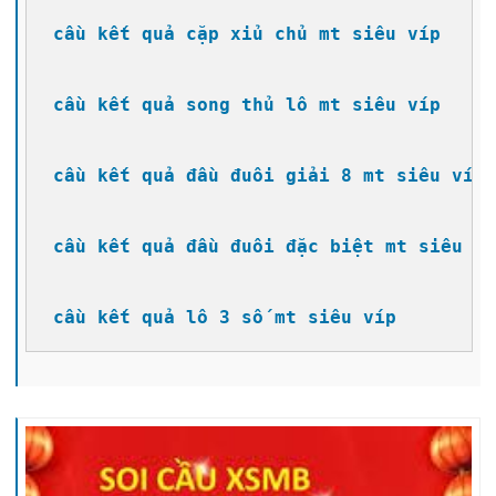
cầu kết quả cặp xỉu chủ mt siêu víp
cầu kết quả song thủ lô mt siêu víp
cầu kết quả đầu đuôi giải 8 mt siêu víp
cầu kết quả đầu đuôi đặc biệt mt siêu ví
cầu kết quả lô 3 số mt siêu víp