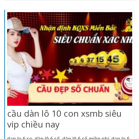
cầu dàn lô 10 con xsmb siêu
vip chiều nay
dan lo 6 so, dàn lô 6 số, dàn lô 6 số miền phí, dan lo 6,