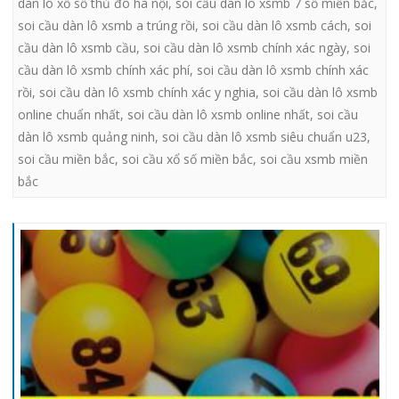
dàn lô xổ số thủ đô hà nội
,
soi cầu dàn lô xsmb 7 số miền bắc
,
soi cầu dàn lô xsmb a trúng rồi
,
soi cầu dàn lô xsmb cách
,
soi
cầu dàn lô xsmb cầu
,
soi cầu dàn lô xsmb chính xác ngày
,
soi
cầu dàn lô xsmb chính xác phí
,
soi cầu dàn lô xsmb chính xác
rồi
,
soi cầu dàn lô xsmb chính xác y nghia
,
soi cầu dàn lô xsmb
online chuẩn nhất
,
soi cầu dàn lô xsmb online nhất
,
soi cầu
dàn lô xsmb quảng ninh
,
soi cầu dàn lô xsmb siêu chuẩn u23
,
soi cầu miền bắc
,
soi cầu xổ số miền bắc
,
soi cầu xsmb miền
bắc