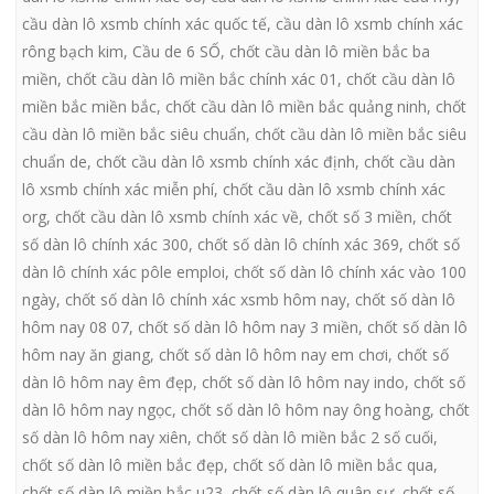
cầu dàn lô xsmb chính xác quốc tế
,
cầu dàn lô xsmb chính xác
rông bạch kim
,
Cầu de 6 SỐ
,
chốt cầu dàn lô miền bắc ba
miền
,
chốt cầu dàn lô miền bắc chính xác 01
,
chốt cầu dàn lô
miền bắc miền bắc
,
chốt cầu dàn lô miền bắc quảng ninh
,
chốt
cầu dàn lô miền bắc siêu chuẩn
,
chốt cầu dàn lô miền bắc siêu
chuẩn de
,
chốt cầu dàn lô xsmb chính xác định
,
chốt cầu dàn
lô xsmb chính xác miễn phí
,
chốt cầu dàn lô xsmb chính xác
org
,
chốt cầu dàn lô xsmb chính xác về
,
chốt số 3 miền
,
chốt
số dàn lô chính xác 300
,
chốt số dàn lô chính xác 369
,
chốt số
dàn lô chính xác pôle emploi
,
chốt số dàn lô chính xác vào 100
ngày
,
chốt số dàn lô chính xác xsmb hôm nay
,
chốt số dàn lô
hôm nay 08 07
,
chốt số dàn lô hôm nay 3 miền
,
chốt số dàn lô
hôm nay ăn giang
,
chốt số dàn lô hôm nay em chơi
,
chốt số
dàn lô hôm nay êm đẹp
,
chốt số dàn lô hôm nay indo
,
chốt số
dàn lô hôm nay ngọc
,
chốt số dàn lô hôm nay ông hoàng
,
chốt
số dàn lô hôm nay xiên
,
chốt số dàn lô miền bắc 2 số cuối
,
chốt số dàn lô miền bắc đẹp
,
chốt số dàn lô miền bắc qua
,
chốt số dàn lô miền bắc u23
,
chốt số dàn lô quân sự
,
chốt số