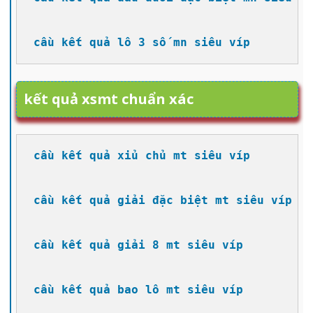
cầu kết quả lô 3 số mn siêu víp
kết quả xsmt chuẩn xác
cầu kết quả xỉu chủ mt siêu víp
cầu kết quả giải đặc biệt mt siêu víp
cầu kết quả giải 8 mt siêu víp
cầu kết quả bao lô mt siêu víp