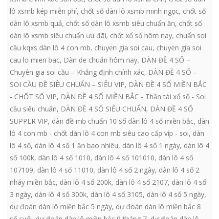
lô xsmb kép miễn phí
,
chốt số dàn lô xsmb minh ngọc
,
chốt số
dàn lô xsmb quả
,
chốt số dàn lô xsmb siêu chuẩn ăn
,
chốt số
dàn lô xsmb siêu chuẩn ưu đãi
,
chốt xổ số hôm nay
,
chuẩn soi
cầu kqxs dàn lô 4 con mb
,
chuyen gia soi cau
,
chuyen gia soi
cau lo mien bac
,
Dàn de chuẩn hôm nay
,
DÀN ĐỀ 4 SỐ –
Chuyên gia soi cầu – Khẳng định chính xác
,
DÀN ĐỀ 4 SỐ –
SOI CẦU ĐỀ SIÊU CHUẨN – SIÊU VIP
,
DÀN ĐỀ 4 SỐ MIỀN BẮC
- CHỐT SỐ VIP
,
DÀN ĐỀ 4 SỐ MIỀN BẮC - Thần tài xổ số - Soi
cầu siêu chuẩn
,
DÀN ĐỀ 4 SỐ SIÊU CHUẨN
,
DÀN ĐỀ 4 SỐ
SUPPER VIP
,
dàn đề mb chuẩn 10 số dàn lô 4 số miền bắc
,
dàn
lô 4 con mb - chốt dàn lô 4 con mb siêu cao cấp víp - soi
,
dàn
lô 4 số
,
dàn lô 4 số 1 ăn bao nhiêu
,
dàn lô 4 số 1 ngày
,
dàn lô 4
số 100k
,
dàn lô 4 số 1010
,
dàn lô 4 số 101010
,
dàn lô 4 số
107109
,
dàn lô 4 số 11010
,
dàn lô 4 số 2 ngày
,
dàn lô 4 số 2
nháy miền bắc
,
dàn lô 4 số 200k
,
dàn lô 4 số 2107
,
dàn lô 4 số
3 ngày
,
dàn lô 4 số 300k
,
dàn lô 4 số 3105
,
dàn lô 4 số 5 ngày
,
dự đoán dàn lô miền bắc 5 ngày
,
dự đoán dàn lô miền bắc 8
số cuối
,
dự đoán dàn lô miền bắc 9 tháng 7
,
dự đoán dàn lô