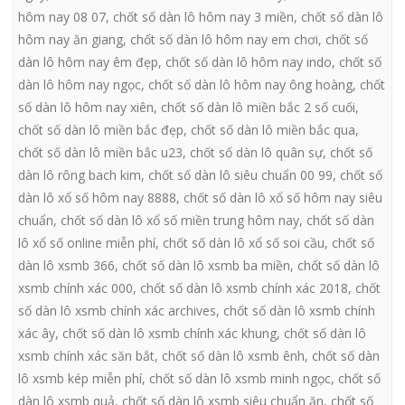
hôm nay 08 07
,
chốt số dàn lô hôm nay 3 miền
,
chốt số dàn lô
hôm nay ăn giang
,
chốt số dàn lô hôm nay em chơi
,
chốt số
dàn lô hôm nay êm đẹp
,
chốt số dàn lô hôm nay indo
,
chốt số
dàn lô hôm nay ngọc
,
chốt số dàn lô hôm nay ông hoàng
,
chốt
số dàn lô hôm nay xiên
,
chốt số dàn lô miền bắc 2 số cuối
,
chốt số dàn lô miền bắc đẹp
,
chốt số dàn lô miền bắc qua
,
chốt số dàn lô miền bắc u23
,
chốt số dàn lô quân sự
,
chốt số
dàn lô rông bach kim
,
chốt số dàn lô siêu chuẩn 00 99
,
chốt số
dàn lô xổ số hôm nay 8888
,
chốt số dàn lô xổ số hôm nay siêu
chuẩn
,
chốt số dàn lô xổ số miền trung hôm nay
,
chốt số dàn
lô xổ số online miễn phí
,
chốt số dàn lô xổ số soi cầu
,
chốt số
dàn lô xsmb 366
,
chốt số dàn lô xsmb ba miền
,
chốt số dàn lô
xsmb chính xác 000
,
chốt số dàn lô xsmb chính xác 2018
,
chốt
số dàn lô xsmb chính xác archives
,
chốt số dàn lô xsmb chính
xác ây
,
chốt số dàn lô xsmb chính xác khung
,
chốt số dàn lô
xsmb chính xác săn bắt
,
chốt số dàn lô xsmb ênh
,
chốt số dàn
lô xsmb kép miễn phí
,
chốt số dàn lô xsmb minh ngọc
,
chốt số
dàn lô xsmb quả
,
chốt số dàn lô xsmb siêu chuẩn ăn
,
chốt số