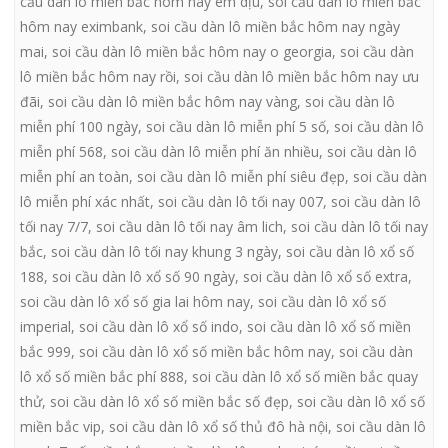
cầu dàn lô miền bắc hôm nay êm dịu
,
soi cầu dàn lô miền bắc
hôm nay eximbank
,
soi cầu dàn lô miền bắc hôm nay ngày
mai
,
soi cầu dàn lô miền bắc hôm nay o georgia
,
soi cầu dàn
lô miền bắc hôm nay rồi
,
soi cầu dàn lô miền bắc hôm nay ưu
đãi
,
soi cầu dàn lô miền bắc hôm nay vàng
,
soi cầu dàn lô
miễn phí 100 ngày
,
soi cầu dàn lô miễn phí 5 số
,
soi cầu dàn lô
miễn phí 568
,
soi cầu dàn lô miễn phí ăn nhiều
,
soi cầu dàn lô
miễn phí an toàn
,
soi cầu dàn lô miễn phí siêu đẹp
,
soi cầu dàn
lô miễn phí xác nhất
,
soi cầu dàn lô tối nay 007
,
soi cầu dàn lô
tối nay 7/7
,
soi cầu dàn lô tối nay âm lich
,
soi cầu dàn lô tối nay
bắc
,
soi cầu dàn lô tối nay khung 3 ngày
,
soi cầu dàn lô xổ số
188
,
soi cầu dàn lô xổ số 90 ngày
,
soi cầu dàn lô xổ số extra
,
soi cầu dàn lô xổ số gia lai hôm nay
,
soi cầu dàn lô xổ số
imperial
,
soi cầu dàn lô xổ số indo
,
soi cầu dàn lô xổ số miền
bắc 999
,
soi cầu dàn lô xổ số miền bắc hôm nay
,
soi cầu dàn
lô xổ số miền bắc phí 888
,
soi cầu dàn lô xổ số miền bắc quay
thử
,
soi cầu dàn lô xổ số miền bắc số đẹp
,
soi cầu dàn lô xổ số
miền bắc vip
,
soi cầu dàn lô xổ số thủ đô hà nội
,
soi cầu dàn lô