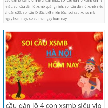
cầu dàn lô xsmb online chuẩn nhất
,
soi cầu dàn lô xsmb online
nhất
,
soi cầu dàn lô xsmb quảng ninh
,
soi cầu dàn lô xsmb siêu
chuẩn u23
,
soi cầu lô đặc biệt miền bắc
,
soi cau xo so mb
ngay hom nay
,
xo so mb ngay hom nay
cầu dàn lô 4 con xsmb siêu vip