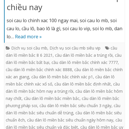
chiều nay
soi cau lo chinh xac 100 ngay mai, soi cau lo mb, soi
cau lo, cầu lô, bao lô là gì, soi cau lo vip, soi lo mb, dan
lo…
Read more »
Dịch vụ soi cầu mb
,
Dịch vụ soi cầu mb siêu vip
cầu
dàn lô miền bắc 8 6 2021
,
cầu dàn lô miền bắc a trúng rồi
,
cầu
dàn lô miền bắc bất bại
,
cầu dàn lô miền bắc chính xác 7777
,
cầu dàn lô miền bắc chính xác 8888
,
cầu dàn lô miền bắc chính
xác an giang
,
cầu dàn lô miền bắc chính xác p1
,
cầu dàn lô
miền bắc chính xác xổ số
,
cầu dàn lô miền bắc định nhất
,
cầu
dàn lô miền bắc hôm nay a trúng rồi
,
cầu dàn lô miền bắc hôm
nay chốt
,
cầu dàn lô miền bắc miền bắc
,
cầu dàn lô miền bắc
phương pháp soi
,
cầu dàn lô miền bắc siêu chuẩn 3 ngày
,
cầu
dàn lô miền bắc siêu chuẩn dễ trúng
,
cầu dàn lô miền bắc siêu
chuẩn êch
,
cầu dàn lô miền bắc siêu chuẩn ngày hôm nay
,
cầu
dàn lô miền bắc siêu chuẩn và đặc biệt
,
cầu dàn lô miền bắc uy