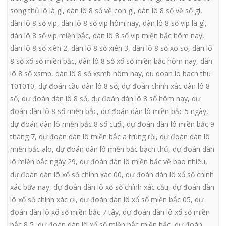
song thủ lô là gì
,
dàn lô 8 số về con gì
,
dàn lô 8 số về số gì
,
dàn lô 8 số vip
,
dàn lô 8 số vip hôm nay
,
dàn lô 8 số vip là gì
,
dàn lô 8 số vip miền bắc
,
dàn lô 8 số vip miền bắc hôm nay
,
dàn lô 8 số xiên 2
,
dàn lô 8 số xiên 3
,
dàn lô 8 số xo so
,
dàn lô
8 số xổ số miền bắc
,
dàn lô 8 số xổ số miền bắc hôm nay
,
dàn
lô 8 số xsmb
,
dàn lô 8 số xsmb hôm nay
,
du doan lo bach thu
101010
,
dự đoán cầu dàn lô 8 số
,
dự đoán chính xác dàn lô 8
số
,
dự đoán dàn lô 8 số
,
dự đoán dàn lô 8 số hôm nay
,
dự
đoán dàn lô 8 số miền bắc
,
dự đoán dàn lô miền bắc 5 ngày
,
dự đoán dàn lô miền bắc 8 số cuối
,
dự đoán dàn lô miền bắc 9
tháng 7
,
dự đoán dàn lô miền bắc a trúng rồi
,
dự đoán dàn lô
miền bắc alo
,
dự đoán dàn lô miền bắc bạch thủ
,
dự đoán dàn
lô miền bắc ngày 29
,
dự đoán dàn lô miền bắc về bao nhiêu
,
dự đoán dàn lô xổ số chính xác 00
,
dự đoán dàn lô xổ số chính
xác bữa nay
,
dự đoán dàn lô xổ số chính xác cầu
,
dự đoán dàn
lô xổ số chính xác ơi
,
dự đoán dàn lô xổ số miền bắc 05
,
dự
đoán dàn lô xổ số miền bắc 7 tây
,
dự đoán dàn lô xổ số miền
bắc 8 5
,
dự đoán dàn lô xổ số miền bắc miền bắc
,
dự đoán