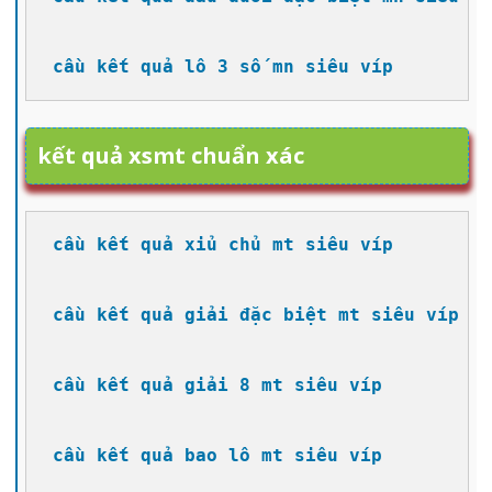
cầu kết quả lô 3 số mn siêu víp
kết quả xsmt chuẩn xác
cầu kết quả xỉu chủ mt siêu víp
cầu kết quả giải đặc biệt mt siêu víp
cầu kết quả giải 8 mt siêu víp
cầu kết quả bao lô mt siêu víp