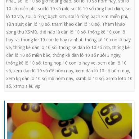
nhất
,
soi lô 10 số giờ hoàng đạo
,
soi lô 10 số hôm nay
,
soi lo
10 số miễn phí
,
soi lô 10 số rbk
,
soi lô 10 số rồng bạch kim
,
soi
lô 10 víp
,
soi lô rồng bạch kim
,
soi lô rồng bạch kim miễn phí
,
Tần suất dàn lô 10 số
,
tham khảo dàn lô 10 số
,
Tham khảo
song thu XSMB
,
thế nào là dàn lô 10 số
,
thống kê 10 con lô
hay ra
,
thong ke 10 con lo hay ra nhat
,
thống kê 10 con lô hay
về
,
thống kê dàn lô 10 số
,
thống kê dàn lô 10 số mb
,
thống kê
dàn lô 10 số miền bắc
,
thống kê dàn lô 10 số nuôi 3 ngày
,
thống kê lô 10 số
,
tong hop 10 con lo hay ve
,
xem dàn lô 10
số
,
xem dàn lô 10 số đề hôm nay
,
xem dàn lô 10 số hôm nay
,
xem kq dàn lô 10 số mb hôm nay
,
xsmb lô 10 số
,
xsmb loto 10
số
,
xsmb siêu vip