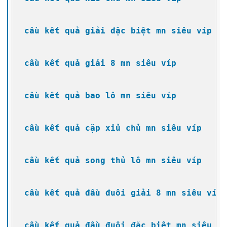
cầu kết quả giải đặc biệt mn siêu víp
cầu kết quả giải 8 mn siêu víp
cầu kết quả bao lô mn siêu víp
cầu kết quả cặp xỉu chủ mn siêu víp
cầu kết quả song thủ lô mn siêu víp
cầu kết quả đầu đuôi giải 8 mn siêu víp
cầu kết quả đầu đuôi đặc biệt mn siêu ví