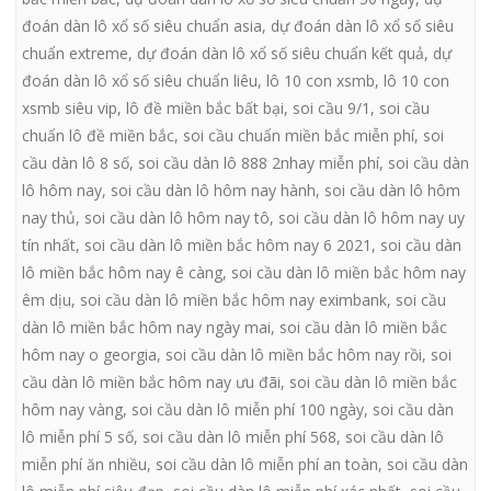
đoán dàn lô xổ số siêu chuẩn asia
,
dự đoán dàn lô xổ số siêu
chuẩn extreme
,
dự đoán dàn lô xổ số siêu chuẩn kết quả
,
dự
đoán dàn lô xổ số siêu chuẩn liêu
,
lô 10 con xsmb
,
lô 10 con
xsmb siêu vip
,
lô đề miền bắc bất bại
,
soi cầu 9/1
,
soi cầu
chuẩn lô đề miền bắc
,
soi cầu chuẩn miền bắc miễn phí
,
soi
cầu dàn lô 8 số
,
soi cầu dàn lô 888 2nhay miễn phí
,
soi cầu dàn
lô hôm nay
,
soi cầu dàn lô hôm nay hành
,
soi cầu dàn lô hôm
nay thủ
,
soi cầu dàn lô hôm nay tô
,
soi cầu dàn lô hôm nay uy
tín nhất
,
soi cầu dàn lô miền bắc hôm nay 6 2021
,
soi cầu dàn
lô miền bắc hôm nay ê càng
,
soi cầu dàn lô miền bắc hôm nay
êm dịu
,
soi cầu dàn lô miền bắc hôm nay eximbank
,
soi cầu
dàn lô miền bắc hôm nay ngày mai
,
soi cầu dàn lô miền bắc
hôm nay o georgia
,
soi cầu dàn lô miền bắc hôm nay rồi
,
soi
cầu dàn lô miền bắc hôm nay ưu đãi
,
soi cầu dàn lô miền bắc
hôm nay vàng
,
soi cầu dàn lô miễn phí 100 ngày
,
soi cầu dàn
lô miễn phí 5 số
,
soi cầu dàn lô miễn phí 568
,
soi cầu dàn lô
miễn phí ăn nhiều
,
soi cầu dàn lô miễn phí an toàn
,
soi cầu dàn