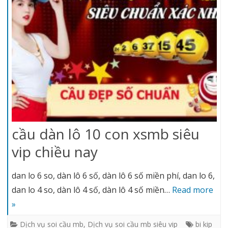
cầu dàn lô 10 con xsmb siêu
vip chiều nay
dan lo 6 so, dàn lô 6 số, dàn lô 6 số miền phí, dan lo 6,
dan lo 4 so, dàn lô 4 số, dàn lô 4 số miền…
Read more
»
Dịch vụ soi cầu mb
,
Dịch vụ soi cầu mb siêu vip
bi kip