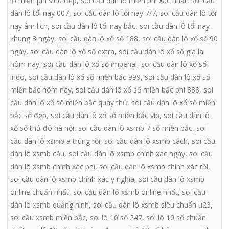
lô miễn phí siêu đẹp
,
soi cầu dàn lô miễn phí xác nhất
,
soi cầu
dàn lô tối nay 007
,
soi cầu dàn lô tối nay 7/7
,
soi cầu dàn lô tối
nay âm lich
,
soi cầu dàn lô tối nay bắc
,
soi cầu dàn lô tối nay
khung 3 ngày
,
soi cầu dàn lô xổ số 188
,
soi cầu dàn lô xổ số 90
ngày
,
soi cầu dàn lô xổ số extra
,
soi cầu dàn lô xổ số gia lai
hôm nay
,
soi cầu dàn lô xổ số imperial
,
soi cầu dàn lô xổ số
indo
,
soi cầu dàn lô xổ số miền bắc 999
,
soi cầu dàn lô xổ số
miền bắc hôm nay
,
soi cầu dàn lô xổ số miền bắc phí 888
,
soi
cầu dàn lô xổ số miền bắc quay thử
,
soi cầu dàn lô xổ số miền
bắc số đẹp
,
soi cầu dàn lô xổ số miền bắc vip
,
soi cầu dàn lô
xổ số thủ đô hà nội
,
soi cầu dàn lô xsmb 7 số miền bắc
,
soi
cầu dàn lô xsmb a trúng rồi
,
soi cầu dàn lô xsmb cách
,
soi cầu
dàn lô xsmb cầu
,
soi cầu dàn lô xsmb chính xác ngày
,
soi cầu
dàn lô xsmb chính xác phí
,
soi cầu dàn lô xsmb chính xác rồi
,
soi cầu dàn lô xsmb chính xác y nghia
,
soi cầu dàn lô xsmb
online chuẩn nhất
,
soi cầu dàn lô xsmb online nhất
,
soi cầu
dàn lô xsmb quảng ninh
,
soi cầu dàn lô xsmb siêu chuẩn u23
,
soi cầu xsmb miền bắc
,
soi lô 10 số 247
,
soi lô 10 số chuẩn