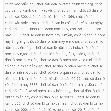
chính xác miễn phí
,
chốt cầu dàn lô xsmb chính xác org
,
chốt
cầu dàn lô xsmb chính xác về
,
chốt số 3 miền
,
chốt số dàn lô
chính xác 300
,
chốt số dàn lô chính xác 369
,
chốt số dàn lô
chính xác pôle emploi
,
chốt số dàn lô chính xác vào 100 ngày
,
chốt số dàn lô chính xác xsmb hôm nay
,
chốt số dàn lô hôm
nay 08 07
,
chốt số dàn lô hôm nay 3 miền
,
chốt số dàn lô hôm
nay ăn giang
,
chốt số dàn lô hôm nay em chơi
,
chốt số dàn lô
hôm nay êm đẹp
,
chốt số dàn lô hôm nay indo
,
chốt số dàn lô
hôm nay ngọc
,
chốt số dàn lô hôm nay ông hoàng
,
chốt số
dàn lô hôm nay xiên
,
chốt số dàn lô miền bắc 2 số cuối
,
chốt
số dàn lô miền bắc đẹp
,
chốt số dàn lô miền bắc qua
,
chốt số
dàn lô miền bắc u23
,
chốt số dàn lô quân sự
,
chốt số dàn lô
rông bach kim
,
chốt số dàn lô siêu chuẩn 00 99
,
chốt số dàn lô
xổ số hôm nay 8888
,
chốt số dàn lô xổ số hôm nay siêu chuẩn
,
chốt số dàn lô xổ số miền trung hôm nay
,
chốt số dàn lô xổ số
online miễn phí
,
chốt số dàn lô xổ số soi cầu
,
chốt số dàn lô
xsmb 366
,
chốt số dàn lô xsmb ba miền
,
chốt số dàn lô xsmb
chính xác 000
,
chốt số dàn lô xsmb chính xác 2018
,
chốt số