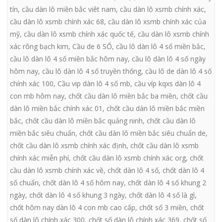
tín
,
cầu dàn lô miền bắc viêt nam
,
cầu dàn lô xsmb chính xác
,
cầu dàn lô xsmb chính xác 68
,
cầu dàn lô xsmb chính xác của
mỹ
,
cầu dàn lô xsmb chính xác quốc tế
,
cầu dàn lô xsmb chính
xác rông bạch kim
,
Cầu de 6 SỐ
,
cầu lô dàn lô 4 số miền bắc
,
cầu lô dàn lô 4 số miền bắc hôm nay
,
cầu lô dàn lô 4 số ngày
hôm nay
,
cầu lô dàn lô 4 số truyền thống
,
cầu lô de dàn lô 4 số
chính xác 100
,
Cầu vip dàn lô 4 số mb
,
cầu víp kqxs dàn lô 4
con mb hôm nay
,
chốt cầu dàn lô miền bắc ba miền
,
chốt cầu
dàn lô miền bắc chính xác 01
,
chốt cầu dàn lô miền bắc miền
bắc
,
chốt cầu dàn lô miền bắc quảng ninh
,
chốt cầu dàn lô
miền bắc siêu chuẩn
,
chốt cầu dàn lô miền bắc siêu chuẩn de
,
chốt cầu dàn lô xsmb chính xác định
,
chốt cầu dàn lô xsmb
chính xác miễn phí
,
chốt cầu dàn lô xsmb chính xác org
,
chốt
cầu dàn lô xsmb chính xác về
,
chốt dàn lô 4 số
,
chốt dàn lô 4
số chuẩn
,
chốt dàn lô 4 số hôm nay
,
chốt dàn lô 4 số khung 2
ngày
,
chốt dàn lô 4 số khung 3 ngày
,
chốt dàn lô 4 số là gì
,
chốt hôm nay dàn lô 4 con mb cao cấp
,
chốt số 3 miền
,
chốt
số dàn lô chính xác 300
,
chốt số dàn lô chính xác 369
,
chốt số