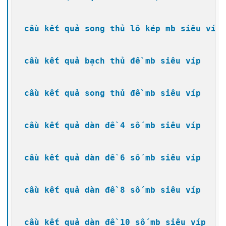
cầu kết quả song thủ lô kép mb siêu víp
cầu kết quả bạch thủ đề mb siêu víp
cầu kết quả song thủ đề mb siêu víp
cầu kết quả dàn đề 4 số mb siêu víp
cầu kết quả dàn đề 6 số mb siêu víp
cầu kết quả dàn đề 8 số mb siêu víp
cầu kết quả dàn đề 10 số mb siêu víp